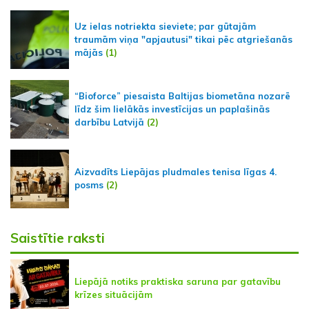
Uz ielas notriekta sieviete; par gūtajām
traumām viņa "apjautusi" tikai pēc atgriešanās
mājās
(1)
“Bioforce” piesaista Baltijas biometāna nozarē
līdz šim lielākās investīcijas un paplašinās
darbību Latvijā
(2)
Aizvadīts Liepājas pludmales tenisa līgas 4.
posms
(2)
Saistītie raksti
Liepājā notiks praktiska saruna par gatavību
krīzes situācijām