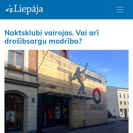
Naktsklubi vairojas. Vai arī
drošībsargu modrība?