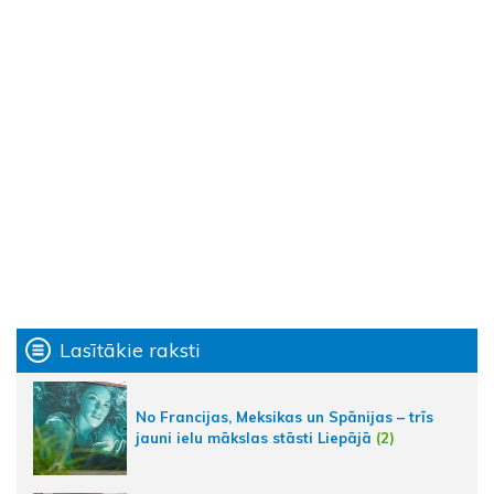
Lasītākie raksti
No Francijas, Meksikas un Spānijas – trīs
jauni ielu mākslas stāsti Liepājā
(2)