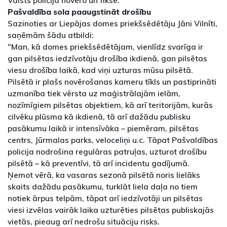
Pašvaldība sola paaugstināt drošību
Sazinoties ar Liepājas domes priekšsēdētāju Jāni Vilnīti,
saņēmām šādu atbildi:
"Man, kā domes priekšsēdētājam, vienlīdz svarīga ir
gan pilsētas iedzīvotāju drošība ikdienā, gan pilsētas
viesu drošība laikā, kad viņi uzturas mūsu pilsētā.
Pilsētā ir plašs novērošanas kameru tīkls un pastiprināti
uzmanība tiek vērsta uz maģistrālajām ielām,
nozīmīgiem pilsētas objektiem, kā arī teritorijām, kurās
cilvēku plūsma kā ikdienā, tā arī dažādu publisku
pasākumu laikā ir intensīvāka – piemēram, pilsētas
centrs, Jūrmalas parks, veloceliņi u.c. Tāpat Pašvaldības
policija nodrošina regulāras patruļas, uzturot drošību
pilsētā – kā preventīvi, tā arī incidentu gadījumā.
Ņemot vērā, ka vasaras sezonā pilsētā noris lielāks
skaits dažādu pasākumu, turklāt liela daļa no tiem
notiek ārpus telpām, tāpat arī iedzīvotāji un pilsētas
viesi izvēlas vairāk laika uzturēties pilsētas publiskajās
vietās, pieaug arī nedrošu situāciju risks.