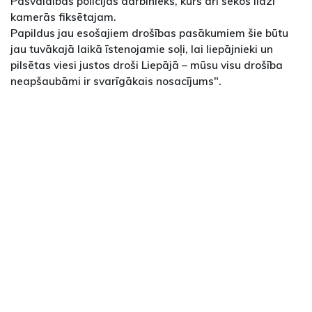
Pašvaldības policijas darbinieks, kurš arī sekos līdzi
kamerās fiksētajam.
Papildus jau esošajiem drošības pasākumiem šie būtu
jau tuvākajā laikā īstenojamie soļi, lai liepājnieki un
pilsētas viesi justos droši Liepājā – mūsu visu drošība
neapšaubāmi ir svarīgākais nosacījums".