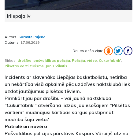
irliepaja.lv
Autors:
Sarmīte Pujēna
Datums:
17.06.2019
Dalies ar šo ziņu:
Birkas:
drošība
,
pašvaldības policija
,
Policija
,
video
,
Cukurfabrik'
,
Pilsētas vārti
,
tūrisms
,
Jānis Vilnītis
Incidents ar slavenāko Liepājas basketbolistu, netīrība
un nekārtība visā apkaimē pēc uzdzīves naktsklubā liek
uzdot jautājumus pilsētas tēviem.
Pirmkārt jau par drošību – vai jaunā naktskluba
"Cukurfabrik'" atvēršana līdzās jau esošajiem "Pilsētas
vārtiem" mudinājusi kārtības sargus pastiprināt
modrību šajā vietā?
Patrulē un novēro
Pašvaldības policijas pārstāvis Kaspars Vārpiņš atzina,