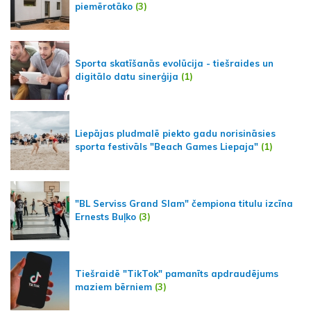
piemērotāko
(3)
Sporta skatīšanās evolūcija - tiešraides un
digitālo datu sinerģija
(1)
Liepājas pludmalē piekto gadu norisināsies
sporta festivāls "Beach Games Liepaja"
(1)
"BL Serviss Grand Slam" čempiona titulu izcīna
Ernests Buļko
(3)
Tiešraidē "TikTok" pamanīts apdraudējums
maziem bērniem
(3)