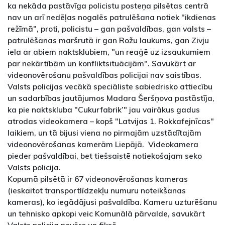
ka nekāda pastāvīga policistu posteņa pilsētas centrā
nav un arī nedēļas nogalēs patrulēšana notiek "ikdienas
režīmā", proti, policistu – gan pašvaldības, gan valsts –
patrulēšanas maršrutā ir gan Rožu laukums, gan Zivju
iela ar abiem naktsklubiem, "un reaģē uz izsaukumiem
par nekārtībām un konfliktsituācijām". Savukārt ar
videonovērošanu pašvaldības policijai nav saistības.
Valsts policijas vecākā speciāliste sabiedrisko attiecību
un sadarbības jautājumos Madara Šeršņova pastāstīja,
ka pie naktskluba "Cukurfabrik’" jau vairākus gadus
atrodas videokamera – kopš "Latvijas 1. Rokkafejnīcas"
laikiem, un tā bijusi viena no pirmajām uzstādītajām
videonovērošanas kamerām Liepājā. Videokamera
pieder pašvaldībai, bet tiešsaistē notiekošajam seko
Valsts policija.
Kopumā pilsētā ir 67 videonovērošanas kameras
(ieskaitot transportlīdzekļu numuru noteikšanas
kameras), ko iegādājusi pašvaldība. Kameru uzturēšanu
un tehnisko apkopi veic Komunālā pārvalde, savukārt
Valsts policija novēro un fiksē.