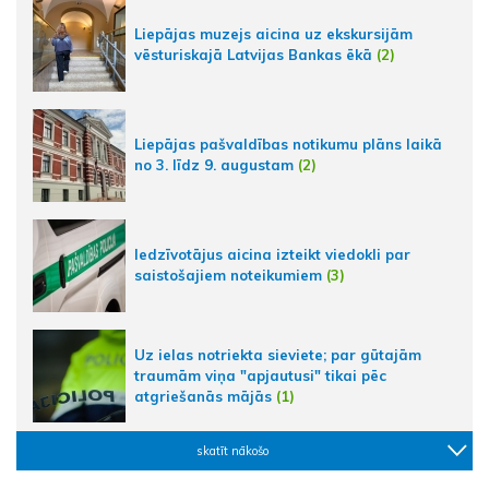
Liepājas muzejs aicina uz ekskursijām
vēsturiskajā Latvijas Bankas ēkā
(2)
Liepājas pašvaldības notikumu plāns laikā
no 3. līdz 9. augustam
(2)
Iedzīvotājus aicina izteikt viedokli par
saistošajiem noteikumiem
(3)
Uz ielas notriekta sieviete; par gūtajām
traumām viņa "apjautusi" tikai pēc
atgriešanās mājās
(1)
skatīt nākošo