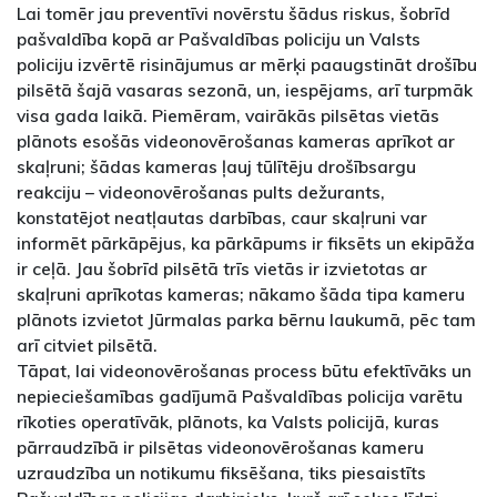
Lai tomēr jau preventīvi novērstu šādus riskus, šobrīd
pašvaldība kopā ar Pašvaldības policiju un Valsts
policiju izvērtē risinājumus ar mērķi paaugstināt drošību
pilsētā šajā vasaras sezonā, un, iespējams, arī turpmāk
visa gada laikā. Piemēram, vairākās pilsētas vietās
plānots esošās videonovērošanas kameras aprīkot ar
skaļruni; šādas kameras ļauj tūlītēju drošībsargu
reakciju – videonovērošanas pults dežurants,
konstatējot neatļautas darbības, caur skaļruni var
informēt pārkāpējus, ka pārkāpums ir fiksēts un ekipāža
ir ceļā. Jau šobrīd pilsētā trīs vietās ir izvietotas ar
skaļruni aprīkotas kameras; nākamo šāda tipa kameru
plānots izvietot Jūrmalas parka bērnu laukumā, pēc tam
arī citviet pilsētā.
Tāpat, lai videonovērošanas process būtu efektīvāks un
nepieciešamības gadījumā Pašvaldības policija varētu
rīkoties operatīvāk, plānots, ka Valsts policijā, kuras
pārraudzībā ir pilsētas videonovērošanas kameru
uzraudzība un notikumu fiksēšana, tiks piesaistīts