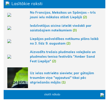
Lasītākie raksti
No Francijas, Meksikas un Spānijas – trīs
jauni ielu mākslas stāsti Liepājā
(2)
Iedzīvotājus aicina izteikt viedokli par
saistošajiem noteikumiem
(3)
Liepājas pašvaldības notikumu plāns laikā
no 3. līdz 9. augustam
(2)
Aizvadīts trešais pludmales volejbola un
pludmales tenisa festivāls "Amber Sand
Fest Liepāja"
(2)
Uz ielas notriekta sieviete; par gūtajām
traumām viņa "apjautusi" tikai pēc
atgriešanās mājās
(1)
skatīt nākošo