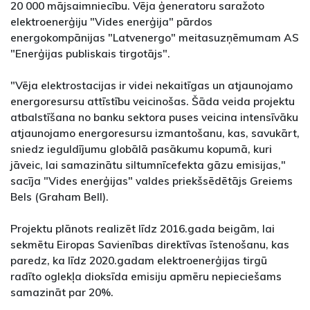
20 000 mājsaimniecību. Vēja ģeneratoru saražoto
elektroenerģiju "Vides enerģija" pārdos
energokompānijas "Latvenergo" meitasuzņēmumam AS
"Enerģijas publiskais tirgotājs".
"Vēja elektrostacijas ir videi nekaitīgas un atjaunojamo
energoresursu attīstību veicinošas. Šāda veida projektu
atbalstīšana no banku sektora puses veicina intensīvāku
atjaunojamo energoresursu izmantošanu, kas, savukārt,
sniedz ieguldījumu globālā pasākumu kopumā, kuri
jāveic, lai samazinātu siltumnīcefekta gāzu emisijas,"
sacīja "Vides enerģijas" valdes priekšsēdētājs Greiems
Bels (Graham Bell).
Projektu plānots realizēt līdz 2016.gada beigām, lai
sekmētu Eiropas Savienības direktīvas īstenošanu, kas
paredz, ka līdz 2020.gadam elektroenerģijas tirgū
radīto oglekļa dioksīda emisiju apmēru nepieciešams
samazināt par 20%.