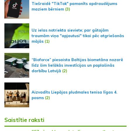
Tiešraidē "TikTok" pamanīts apdraudējums
maziem bērniem
(3)
Uz ielas notriekta sieviete; par gūtajām
traumām viņa "apjautusi" tikai pēc atgriešanās
mājās
(1)
“Bioforce” piesaista Baltijas biometāna nozarē
līdz šim lielākās investīcijas un paplašinās
darbību Latvijā
(2)
Aizvadīts Liepājas pludmales tenisa līgas 4.
posms
(2)
Saistītie raksti