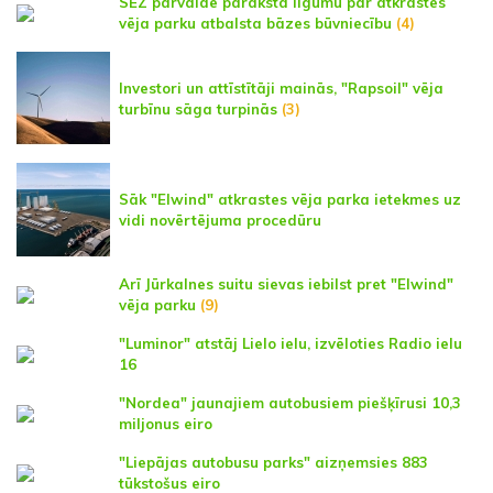
SEZ pārvalde paraksta līgumu par atkrastes
vēja parku atbalsta bāzes būvniecību
(4)
Investori un attīstītāji mainās, "Rapsoil" vēja
turbīnu sāga turpinās
(3)
Sāk "Elwind" atkrastes vēja parka ietekmes uz
vidi novērtējuma procedūru
Arī Jūrkalnes suitu sievas iebilst pret "Elwind"
vēja parku
(9)
"Luminor" atstāj Lielo ielu, izvēloties Radio ielu
16
"Nordea" jaunajiem autobusiem piešķīrusi 10,3
miljonus eiro
"Liepājas autobusu parks" aizņemsies 883
tūkstošus eiro