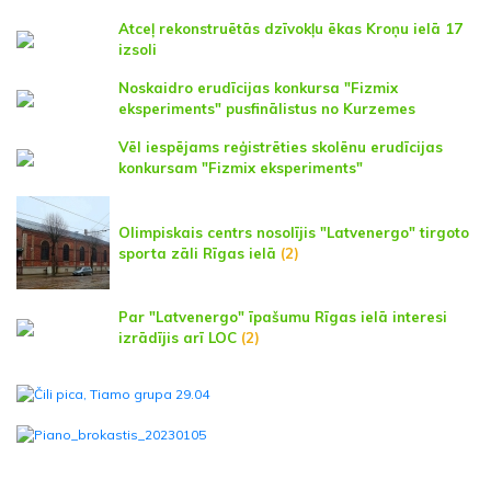
Atceļ rekonstruētās dzīvokļu ēkas Kroņu ielā 17
izsoli
Noskaidro erudīcijas konkursa "Fizmix
eksperiments" pusfinālistus no Kurzemes
Vēl iespējams reģistrēties skolēnu erudīcijas
konkursam "Fizmix eksperiments"
Olimpiskais centrs nosolījis "Latvenergo" tirgoto
sporta zāli Rīgas ielā
(2)
Par "Latvenergo" īpašumu Rīgas ielā interesi
izrādījis arī LOC
(2)