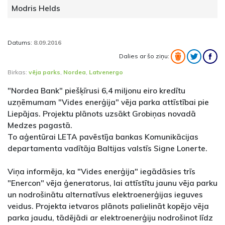
Modris Helds
Datums:
8.09.2016
Dalies ar šo ziņu:
Birkas:
vēja parks
,
Nordea
,
Latvenergo
"Nordea Bank" piešķīrusi 6,4 miljonu eiro kredītu
uzņēmumam "Vides enerģija" vēja parka attīstībai pie
Liepājas. Projektu plānots uzsākt Grobiņas novadā
Medzes pagastā.
To aģentūrai LETA pavēstīja bankas Komunikācijas
departamenta vadītāja Baltijas valstīs Signe Lonerte.
Viņa informēja, ka "Vides enerģija" iegādāsies trīs
"Enercon" vēja ģeneratorus, lai attīstītu jaunu vēja parku
un nodrošinātu alternatīvus elektroenerģijas ieguves
veidus. Projekta ietvaros plānots palielināt kopējo vēja
parka jaudu, tādējādi ar elektroenerģiju nodrošinot līdz