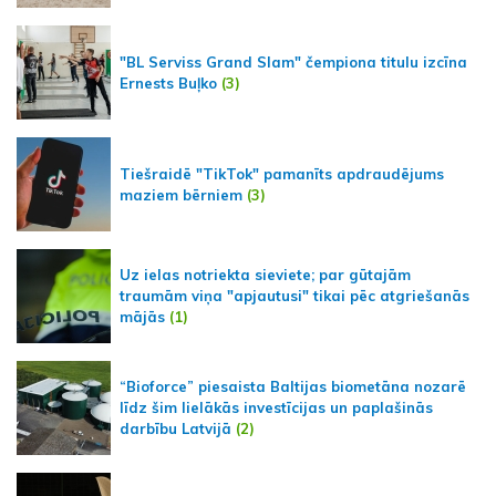
"BL Serviss Grand Slam" čempiona titulu izcīna
Ernests Buļko
(3)
Tiešraidē "TikTok" pamanīts apdraudējums
maziem bērniem
(3)
Uz ielas notriekta sieviete; par gūtajām
traumām viņa "apjautusi" tikai pēc atgriešanās
mājās
(1)
“Bioforce” piesaista Baltijas biometāna nozarē
līdz šim lielākās investīcijas un paplašinās
darbību Latvijā
(2)