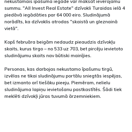
nekustamais īpašuma iegāde var maksāt ievērojamu
summu. "All Invest Real Estate" dzīvokli Turaidas ielā 4
piedāvā iegādāties par 64 000 eiro. Sludinājumā
norādīts, ka dzīvoklis atrodas "skaistā un gleznainā
vietā".
Kopš februāra beigām nedaudz pieaudzis dzīvokļu
skaits, kurus tirgo – no 533 uz 703, bet pircēju ievietoto
sludinājumu skaits nav būtiski mainījies.
Personas, kas darbojas nekustamo īpašumu tirgū,
izvēlas ne tikai sludinājumu portālu sniegtās iespējas,
bet izmanto arī tiešāku pieeju. Piemēram, nelielu
sludinājuma lapiņu ievietošanu pastkastītēs. Šādi tiek
meklēti dzīvokļi jūras tuvumā ārzemniekiem.