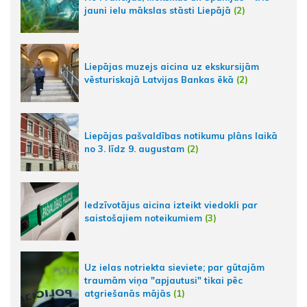
jauni ielu mākslas stāsti Liepājā
(2)
Liepājas muzejs aicina uz ekskursijām
vēsturiskajā Latvijas Bankas ēkā
(2)
Liepājas pašvaldības notikumu plāns laikā
no 3. līdz 9. augustam
(2)
Iedzīvotājus aicina izteikt viedokli par
saistošajiem noteikumiem
(3)
Uz ielas notriekta sieviete; par gūtajām
traumām viņa "apjautusi" tikai pēc
atgriešanās mājās
(1)