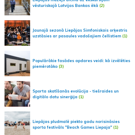
vēsturiskajā Latvijas Bankas ēkā
(2)
Jaunajā sezonā Liepājas Simfoniskais orķestris
uzstāsies ar pasaules vadošajiem čellistiem
(1)
Populārākie fasādes apdares veidi: kā izvēlēties
piemērotāko
(3)
Sporta skatīšanās evolūcija - tiešraides un
digitālo datu sinerģija
(1)
Liepājas pludmalē piekto gadu norisināsies
sporta festivāls "Beach Games Liepaja"
(1)