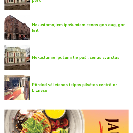
pērk
Nekustamajiem īpašumiem cenas gan aug, gan
krīt
Nekustamie īpašumi tie paši, cenas svārstās
Pārdod vēl vienas telpas pilsētas centrā ar
biznesu