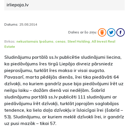
irliepaja.lv
Datums:
25.08.2014
Dalies ar šo ziņu:
Birkas:
nekustamais īpašums
,
cenas
,
Steel Holding
,
All Invest Real
Estate
Sludinājumu portālā ss.lv publicētie sludinājumi liecina,
ka piedāvājums īres tirgū Liepāja divreiz pārsniedz
pieprasījumu, turklāt īres maksa ir visai augsta.
Pavasarī, marta pēdējās dienās, īrei tika piedāvāti 64
dzīvokļi, no kuriem gandrīz puse bija piedāvājumi īrēt uz
neilgu laiku – dažām dienā vai nedēļām. Šobrīd
sludinājumu portālā ss.lv publicēti 111 sludinājumi ar
piedāvājumu īrēt dzīvokļi, turklāt joprojām saglabājas
tendence, ka liela daļa dzīvokļu ir īslaicīgai īrei (šobrīd –
53). Sludinājumu, ar kuriem meklē dzīvokli īrei, ir gandrīz
uz pusi mazāk – tikai 57.