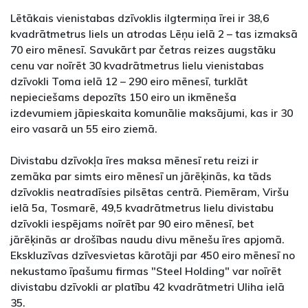
Lētākais vienistabas dzīvoklis ilgtermiņa īrei ir 38,6
kvadrātmetrus liels un atrodas Lēņu ielā 2 – tas izmaksā
70 eiro mēnesī. Savukārt par četras reizes augstāku
cenu var noīrēt 30 kvadrātmetrus lielu vienistabas
dzīvokli Toma ielā 12 – 290 eiro mēnesī, turklāt
nepieciešams depozīts 150 eiro un ikmēneša
izdevumiem jāpieskaita komunālie maksājumi, kas ir 30
eiro vasarā un 55 eiro ziemā.
Divistabu dzīvokļa īres maksa mēnesī retu reizi ir
zemāka par simts eiro mēnesī un jārēķinās, ka tāds
dzīvoklis neatradīsies pilsētas centrā. Piemēram, Viršu
ielā 5a, Tosmarē, 49,5 kvadrātmetrus lielu divistabu
dzīvokli iespējams noīrēt par 90 eiro mēnesī, bet
jārēķinās ar drošības naudu divu mēnešu īres apjomā.
Ekskluzīvas dzīvesvietas kārotāji par 450 eiro mēnesī no
nekustamo īpašumu firmas "Steel Holding" var noīrēt
divistabu dzīvokli ar platību 42 kvadrātmetri Uliha ielā
35.