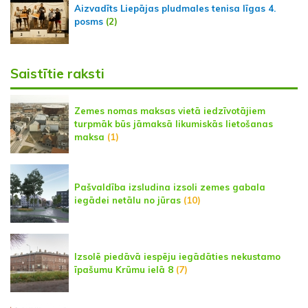
Aizvadīts Liepājas pludmales tenisa līgas 4.
posms
(2)
Saistītie raksti
Zemes nomas maksas vietā iedzīvotājiem
turpmāk būs jāmaksā likumiskās lietošanas
maksa
(1)
Pašvaldība izsludina izsoli zemes gabala
iegādei netālu no jūras
(10)
Izsolē piedāvā iespēju iegādāties nekustamo
īpašumu Krūmu ielā 8
(7)