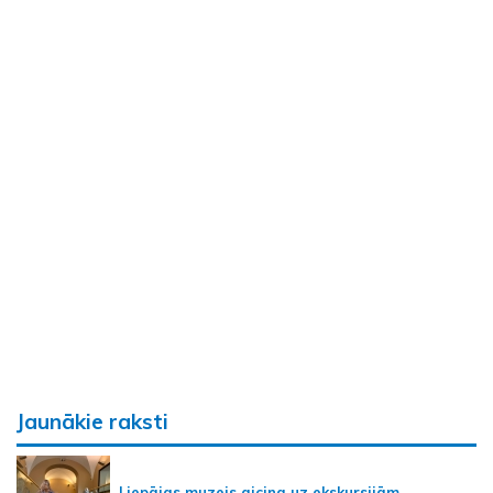
Jaunākie raksti
Liepājas muzejs aicina uz ekskursijām