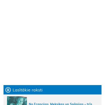
Lasītākie raksti
No Francijas, Meksikas un Spānijas – trīs