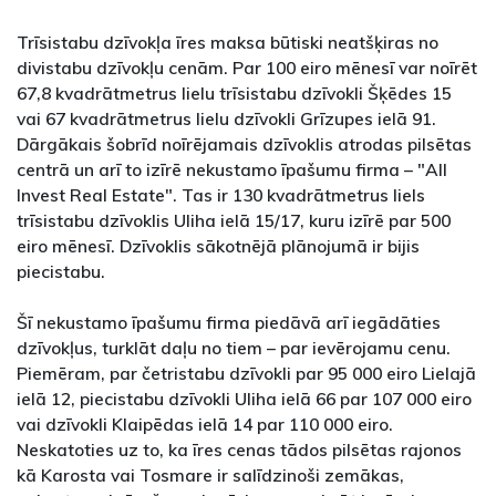
Trīsistabu dzīvokļa īres maksa būtiski neatšķiras no
divistabu dzīvokļu cenām. Par 100 eiro mēnesī var noīrēt
67,8 kvadrātmetrus lielu trīsistabu dzīvokli Šķēdes 15
vai 67 kvadrātmetrus lielu dzīvokli Grīzupes ielā 91.
Dārgākais šobrīd noīrējamais dzīvoklis atrodas pilsētas
centrā un arī to izīrē nekustamo īpašumu firma – "All
Invest Real Estate". Tas ir 130 kvadrātmetrus liels
trīsistabu dzīvoklis Uliha ielā 15/17, kuru izīrē par 500
eiro mēnesī. Dzīvoklis sākotnējā plānojumā ir bijis
piecistabu.
Šī nekustamo īpašumu firma piedāvā arī iegādāties
dzīvokļus, turklāt daļu no tiem – par ievērojamu cenu.
Piemēram, par četristabu dzīvokli par 95 000 eiro Lielajā
ielā 12, piecistabu dzīvokli Uliha ielā 66 par 107 000 eiro
vai dzīvokli Klaipēdas ielā 14 par 110 000 eiro.
Neskatoties uz to, ka īres cenas tādos pilsētas rajonos
kā Karosta vai Tosmare ir salīdzinoši zemākas,