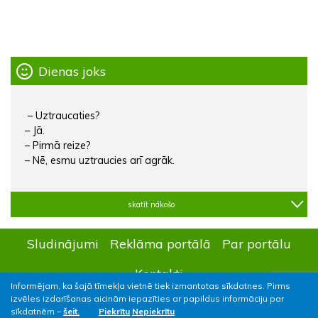
Dienas joks
– Uztraucaties?
– Jā.
– Pirmā reize?
– Nē, esmu uztraucies arī agrāk.
skatīt nākošo
Sludinājumi
Reklāma portālā
Par portālu
Kontakti
Informējam, ka šajā tīmekļa vietnē tiek izmantotas sīkdatnes. Pirms
izvēles izdarīšanas aicinām iepazīties ar papildus informāciju par
sīkdatnēm –
šeit.
Piekrītu
Nepiekrītu