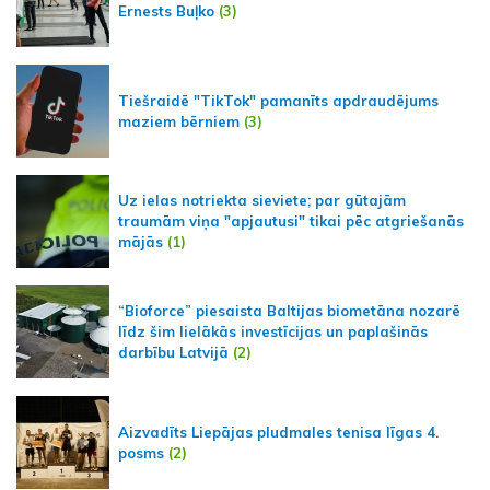
Ernests Buļko
(3)
Tiešraidē "TikTok" pamanīts apdraudējums
maziem bērniem
(3)
Uz ielas notriekta sieviete; par gūtajām
traumām viņa "apjautusi" tikai pēc atgriešanās
mājās
(1)
“Bioforce” piesaista Baltijas biometāna nozarē
līdz šim lielākās investīcijas un paplašinās
darbību Latvijā
(2)
Aizvadīts Liepājas pludmales tenisa līgas 4.
posms
(2)