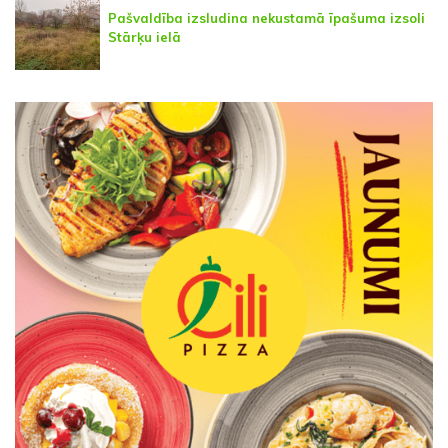
Pašvaldība izsludina nekustamā īpašuma izsoli
Stārķu ielā