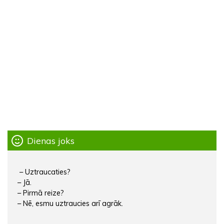
Dienas joks
– Uztraucaties?
– Jā.
– Pirmā reize?
– Nē, esmu uztraucies arī agrāk.