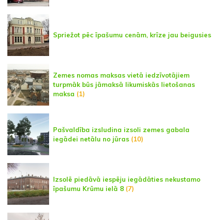
Spriežot pēc īpašumu cenām, krīze jau beigusies
Zemes nomas maksas vietā iedzīvotājiem
turpmāk būs jāmaksā likumiskās lietošanas
maksa
(1)
Pašvaldība izsludina izsoli zemes gabala
iegādei netālu no jūras
(10)
Izsolē piedāvā iespēju iegādāties nekustamo
īpašumu Krūmu ielā 8
(7)