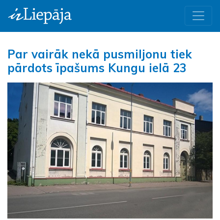
Par vairāk nekā pusmiljonu tiek
pārdots īpašums Kungu ielā 23