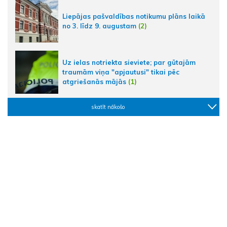
Liepājas pašvaldības notikumu plāns laikā
no 3. līdz 9. augustam
(2)
Uz ielas notriekta sieviete; par gūtajām
traumām viņa "apjautusi" tikai pēc
atgriešanās mājās
(1)
skatīt nākošo