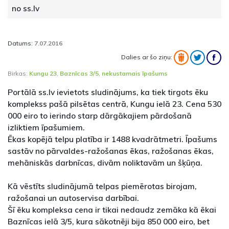
no ss.lv
Datums:
7.07.2016
Dalies ar šo ziņu:
Birkas:
Kungu 23
,
Baznīcas 3/5
,
nekustamais īpašums
Portālā ss.lv ievietots sludinājums, ka tiek tirgots ēku
komplekss pašā pilsētas centrā, Kungu ielā 23. Cena 530
000 eiro to ierindo starp dārgākajiem pārdošanā
izliktiem īpašumiem.
Ēkas kopējā telpu platība ir 1488 kvadrātmetri. Īpašums
sastāv no pārvaldes-ražošanas ēkas, ražošanas ēkas,
mehāniskās darbnīcas, divām noliktavām un šķūņa.
Kā vēstīts sludinājumā telpas piemērotas birojam,
ražošanai un autoservisa darbībai.
Šī ēku kompleksa cena ir tikai nedaudz zemāka kā ēkai
Baznīcas ielā 3/5, kura sākotnēji bija 850 000 eiro, bet