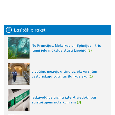
Lasītākie raksti
No Francijas, Meksikas un Spānijas – trīs
jauni ielu mākslas stāsti Liepājā
(2)
Liepājas muzejs aicina uz ekskursijām
vēsturiskajā Latvijas Bankas ēkā
(1)
Iedzīvotājus aicina izteikt viedokli par
saistošajiem noteikumiem
(3)