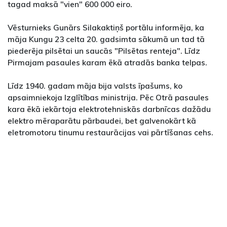
tagad maksā "vien" 600 000 eiro.
Vēsturnieks Gunārs Silakaktiņš portālu informēja, ka
māja Kungu 23 celta 20. gadsimta sākumā un tad tā
piederēja pilsētai un saucās "Pilsētas renteja". Līdz
Pirmajam pasaules karam ēkā atradās banka telpas.
Līdz 1940. gadam māja bija valsts īpašums, ko
apsaimniekoja Izglītības ministrija. Pēc Otrā pasaules
kara ēkā iekārtoja elektrotehniskās darbnīcas dažādu
elektro mēraparātu pārbaudei, bet galvenokārt kā
eletromotoru tinumu restaurācijas vai pārtīšanas cehs.