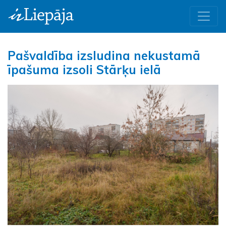
Pašvaldība izsludina nekustamā
īpašuma izsoli Stārķu ielā