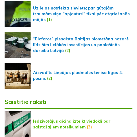
Uz ielas notriekta sieviete; par gūtajām
traumām viņa "apjautusi" tikai pēc atgriešanās
mājās
(1)
“Bioforce” piesaista Baltijas biometāna nozarē
līdz šim lielākās investīcijas un paplašinās
darbību Latvijā
(2)
Aizvadīts Liepājas pludmales tenisa līgas 4.
posms
(2)
Saistītie raksti
Iedzīvotājus aicina izteikt viedokli par
saistošajiem noteikumiem
(3)