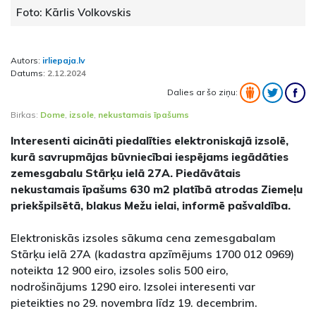
Foto: Kārlis Volkovskis
Autors:
irliepaja.lv
Datums:
2.12.2024
Dalies ar šo ziņu:
Birkas:
Dome
,
izsole
,
nekustamais īpašums
Interesenti aicināti piedalīties elektroniskajā izsolē,
kurā savrupmājas būvniecībai iespējams iegādāties
zemesgabalu Stārķu ielā 27A. Piedāvātais
nekustamais īpašums 630 m2 platībā atrodas Ziemeļu
priekšpilsētā, blakus Mežu ielai, informē pašvaldība.
Elektroniskās izsoles sākuma cena zemesgabalam
Stārķu ielā 27A (kadastra apzīmējums 1700 012 0969)
noteikta 12 900 eiro, izsoles solis 500 eiro,
nodrošinājums 1290 eiro. Izsolei interesenti var
pieteikties no 29. novembra līdz 19. decembrim.