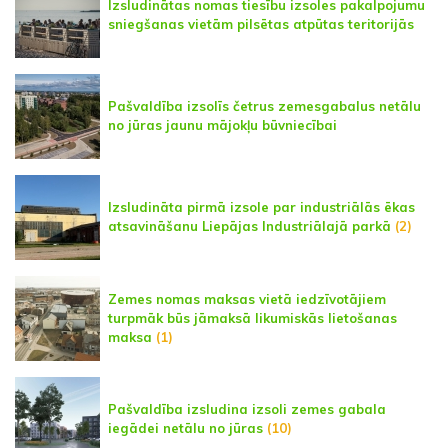
Izsludinātas nomas tiesību izsoles pakalpojumu
sniegšanas vietām pilsētas atpūtas teritorijās
Pašvaldība izsolīs četrus zemesgabalus netālu
no jūras jaunu mājokļu būvniecībai
Izsludināta pirmā izsole par industriālās ēkas
atsavināšanu Liepājas Industriālajā parkā
(2)
Zemes nomas maksas vietā iedzīvotājiem
turpmāk būs jāmaksā likumiskās lietošanas
maksa
(1)
Pašvaldība izsludina izsoli zemes gabala
iegādei netālu no jūras
(10)