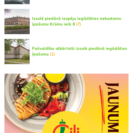
Izsolē piedāvā iespēju iegādāties nekustamo
īpašumu Krūmu ielā 8
(7)
Pašvaldība atkārtotā izsolē piedāvā iegādāties
īpašumu
(1)