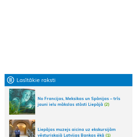
Lasītākie raksti
No Francijas, Meksikas un Spānijas – trīs
jauni ielu mākslas stāsti Liepājā
(2)
Liepājas muzejs aicina uz ekskursijām
vēsturiskajā Latvijas Bankas ēkā
(1)