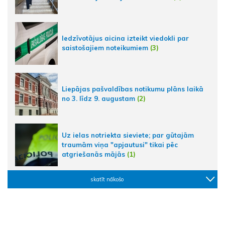
Iedzīvotājus aicina izteikt viedokli par
saistošajiem noteikumiem
(3)
Liepājas pašvaldības notikumu plāns laikā
no 3. līdz 9. augustam
(2)
Uz ielas notriekta sieviete; par gūtajām
traumām viņa "apjautusi" tikai pēc
atgriešanās mājās
(1)
skatīt nākošo