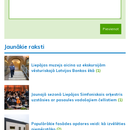
Pievienot
Jaunākie raksti
Liepājas muzejs aicina uz ekskursijām
vēsturiskajā Latvijas Bankas ēkā
(1)
Jaunajā sezonā Liepājas Simfoniskais orķestris
uzstāsies ar pasaules vadošajiem čellistiem
(1)
Populārākie fasādes apdares veidi: kā izvēlēties
piemērotāko
(2)