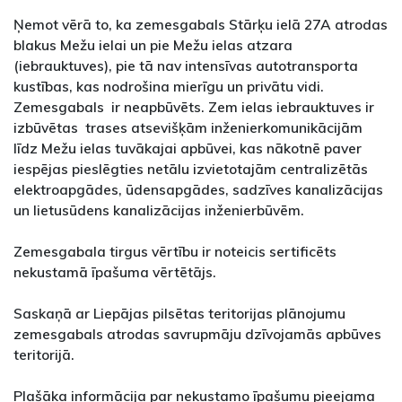
Ņemot vērā to, ka zemesgabals Stārķu ielā 27A atrodas
blakus Mežu ielai un pie Mežu ielas atzara
(iebrauktuves), pie tā nav intensīvas autotransporta
kustības, kas nodrošina mierīgu un privātu vidi.
Zemesgabals ir neapbūvēts. Zem ielas iebrauktuves ir
izbūvētas trases atsevišķām inženierkomunikācijām
līdz Mežu ielas tuvākajai apbūvei, kas nākotnē paver
iespējas pieslēgties netālu izvietotajām centralizētās
elektroapgādes, ūdensapgādes, sadzīves kanalizācijas
un lietusūdens kanalizācijas inženierbūvēm.
Zemesgabala tirgus vērtību ir noteicis sertificēts
nekustamā īpašuma vērtētājs.
Saskaņā ar Liepājas pilsētas teritorijas plānojumu
zemesgabals atrodas savrupmāju dzīvojamās apbūves
teritorijā.
Plašāka informācija par nekustamo īpašumu pieejama