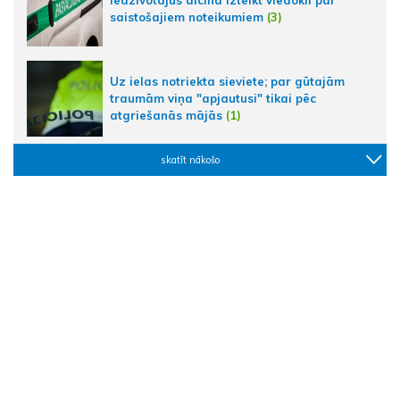
saistošajiem noteikumiem
(3)
Uz ielas notriekta sieviete; par gūtajām
traumām viņa "apjautusi" tikai pēc
atgriešanās mājās
(1)
skatīt nākošo