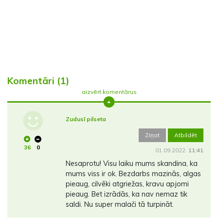
Komentāri (1)
aizvērt komentārus
Zudusī pilseta
Ziņot
Atbildēt
36
0
01.09.2022.
11:41
Nesaprotu! Visu laiku mums skandina, ka
mums viss ir ok. Bezdarbs mazinās, algas
pieaug, cilvēki atgriežas, kravu apjomi
pieaug. Bet izrādās, ka nav nemaz tik
saldi. Nu super malači tā turpināt.