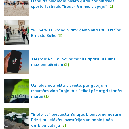
Liepājas pludmalē piekto gadu norisināsies
sporta festivāls "Beach Games Liepaja"
(1)
"BL Serviss Grand Slam" čempiona titulu izcīna
Ernests Buļko
(3)
Tiešraidē "TikTok" pamanīts apdraudējums
maziem bērniem
(3)
Uz ielas notriekta sieviete; par gūtajām
traumām viņa "apjautusi" tikai pēc atgriešanās
mājās
(1)
“Bioforce” piesaista Baltijas biometāna nozarē
līdz šim lielākās investīcijas un paplašinās
darbību Latvijā
(2)