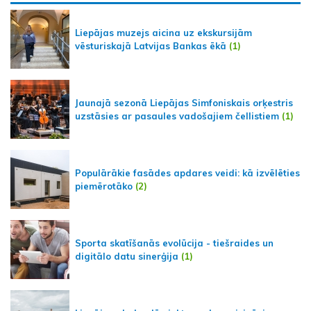
Liepājas muzejs aicina uz ekskursijām
vēsturiskajā Latvijas Bankas ēkā
(1)
Jaunajā sezonā Liepājas Simfoniskais orķestris
uzstāsies ar pasaules vadošajiem čellistiem
(1)
Populārākie fasādes apdares veidi: kā izvēlēties
piemērotāko
(2)
Sporta skatīšanās evolūcija - tiešraides un
digitālo datu sinerģija
(1)