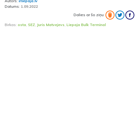
Autors:
irliepaja.lv
Datums:
1.09.2022
Dalies ar šo ziņu:
Birkas:
osta
,
SEZ
,
Juris Matvejevs
,
Liepaja Bulk Terminal