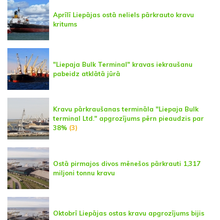
Aprīlī Liepājas ostā neliels pārkrauto kravu
kritums
"Liepaja Bulk Terminal" kravas iekraušanu
pabeidz atklātā jūrā
Kravu pārkraušanas termināla "Liepaja Bulk
terminal Ltd." apgrozījums pērn pieaudzis par
38%
(3)
Ostā pirmajos divos mēnešos pārkrauti 1,317
miljoni tonnu kravu
Oktobrī Liepājas ostas kravu apgrozījums bijis