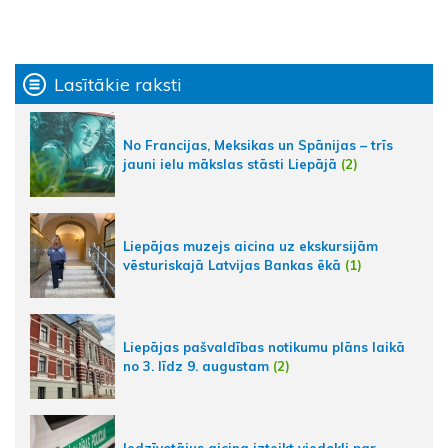
Lasītākie raksti
No Francijas, Meksikas un Spānijas – trīs
jauni ielu mākslas stāsti Liepājā
(2)
Liepājas muzejs aicina uz ekskursijām
vēsturiskajā Latvijas Bankas ēkā
(1)
Liepājas pašvaldības notikumu plāns laikā
no 3. līdz 9. augustam
(2)
Iedzīvotājus aicina izteikt viedokli par