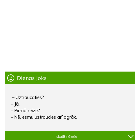
Dienas joks
– Uztraucaties?
– Jā.
– Pirmā reize?
– Nē, esmu uztraucies arī agrāk.
skatīt nākošo