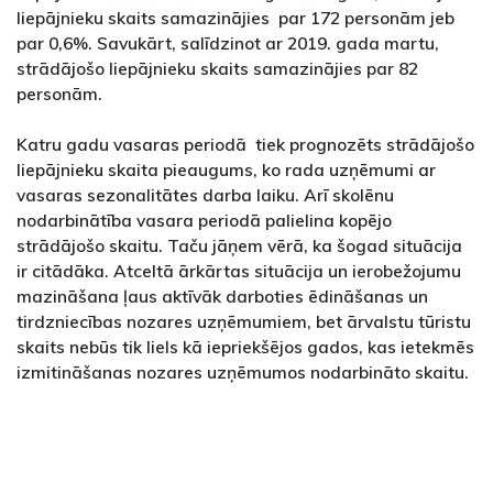
liepājnieku skaits samazinājies par 172 personām jeb
par 0,6%. Savukārt, salīdzinot ar 2019. gada martu,
strādājošo liepājnieku skaits samazinājies par 82
personām.
Katru gadu vasaras periodā tiek prognozēts strādājošo
liepājnieku skaita pieaugums, ko rada uzņēmumi ar
vasaras sezonalitātes darba laiku. Arī skolēnu
nodarbinātība vasara periodā palielina kopējo
strādājošo skaitu. Taču jāņem vērā, ka šogad situācija
ir citādāka. Atceltā ārkārtas situācija un ierobežojumu
mazināšana ļaus aktīvāk darboties ēdināšanas un
tirdzniecības nozares uzņēmumiem, bet ārvalstu tūristu
skaits nebūs tik liels kā iepriekšējos gados, kas ietekmēs
izmitināšanas nozares uzņēmumos nodarbināto skaitu.