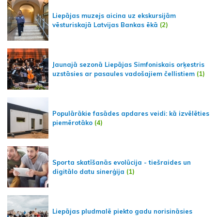
Liepājas muzejs aicina uz ekskursijām
vēsturiskajā Latvijas Bankas ēkā
(2)
Jaunajā sezonā Liepājas Simfoniskais orķestris
uzstāsies ar pasaules vadošajiem čellistiem
(1)
Populārākie fasādes apdares veidi: kā izvēlēties
piemērotāko
(4)
Sporta skatīšanās evolūcija - tiešraides un
digitālo datu sinerģija
(1)
Liepājas pludmalē piekto gadu norisināsies