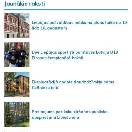
Jaunākie raksti
Liepājas pašvaldības notikumu plāns laikā no 10.
līdz 16. augustam
Divi Liepājas sportisti pārstāvēs Latviju U19
Eiropas čempionātā boksā
Ekspluatācijā nodots daudzdzīvokļu nams
Celtnieku ielā
Paziņojums par koku ciršanas publisko
apspriešanu Lībiešu ielā