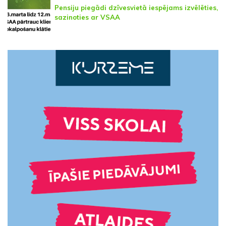
Pensiju piegādi dzīvesvietā iespējams izvēlēties,
sazinoties ar VSAA