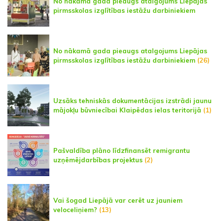
No nākamā gada pieaugs atalgojums Liepājas
pirmsskolas izglītības iestāžu darbiniekiem
No nākamā gada pieaugs atalgojums Liepājas
pirmsskolas izglītības iestāžu darbiniekiem
(26)
Uzsāks tehniskās dokumentācijas izstrādi jaunu
mājokļu būvniecībai Klaipēdas ielas teritorijā
(1)
Pašvaldība plāno līdzfinansēt remigrantu
uzņēmējdarbības projektus
(2)
Vai šogad Liepājā var cerēt uz jauniem
veloceliņiem?
(13)