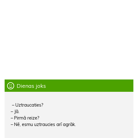
Dienas joks
– Uztraucaties?
– Jā.
– Pirmā reize?
– Nē, esmu uztraucies arī agrāk.