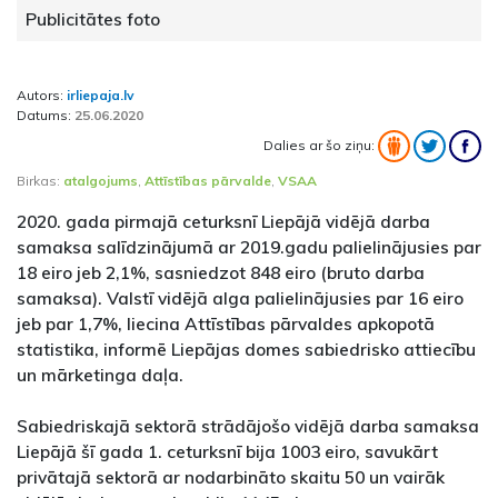
Publicitātes foto
Autors:
irliepaja.lv
Datums:
25.06.2020
Dalies ar šo ziņu:
Birkas:
atalgojums
,
Attīstības pārvalde
,
VSAA
2020. gada pirmajā ceturksnī Liepājā vidējā darba
samaksa salīdzinājumā ar 2019.gadu palielinājusies par
18 eiro jeb 2,1%, sasniedzot 848 eiro (bruto darba
samaksa). Valstī vidējā alga palielinājusies par 16 eiro
jeb par 1,7%, liecina Attīstības pārvaldes apkopotā
statistika, informē Liepājas domes sabiedrisko attiecību
un mārketinga daļa.
Sabiedriskajā sektorā strādājošo vidējā darba samaksa
Liepājā šī gada 1. ceturksnī bija 1003 eiro, savukārt
privātajā sektorā ar nodarbināto skaitu 50 un vairāk