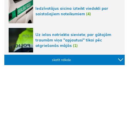
Iedzīvotājus aicina izteikt viedokli par
saistošajiem noteikumiem
(4)
Uz ielas notriekta sieviete; par gūtajām
traumām viņa "apjautusi" tikai pēc
atgriešanās mājās
(1)
skatīt nākošo