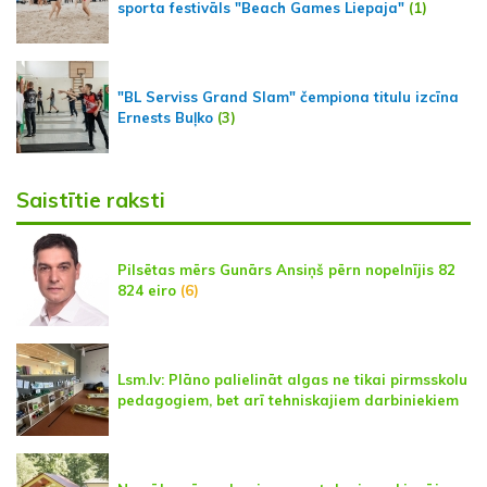
sporta festivāls "Beach Games Liepaja"
(1)
"BL Serviss Grand Slam" čempiona titulu izcīna
Ernests Buļko
(3)
Saistītie raksti
Pilsētas mērs Gunārs Ansiņš pērn nopelnījis 82
824 eiro
(6)
Lsm.lv: Plāno palielināt algas ne tikai pirmsskolu
pedagogiem, bet arī tehniskajiem darbiniekiem