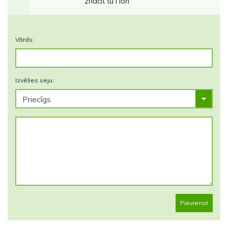
značit tu i loh
Vārds:
Izvēlies seju:
Pievienot