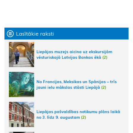
Lasītākie raksti
Liepājas muzejs aicina uz ekskursijām
vēsturiskajā Latvijas Bankas ēkā
(2)
No Francijas, Meksikas un Spānijas – trīs
jauni ielu mākslas stāsti Liepājā
(2)
Liepājas pašvaldības notikumu plāns laikā
no 3. līdz 9. augustam
(2)