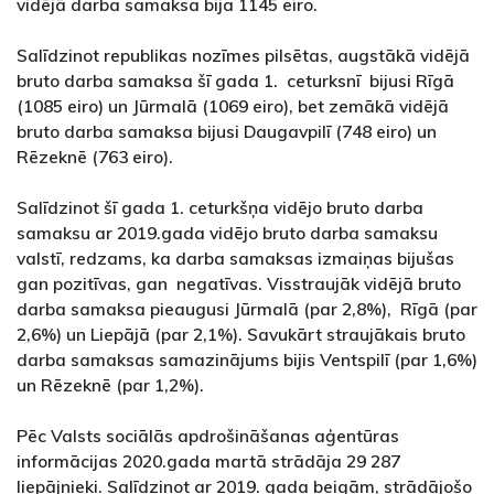
vidējā darba samaksa bija 1145 eiro.
Salīdzinot republikas nozīmes pilsētas, augstākā vidējā
bruto darba samaksa šī gada 1. ceturksnī bijusi Rīgā
(1085 eiro) un Jūrmalā (1069 eiro), bet zemākā vidējā
bruto darba samaksa bijusi Daugavpilī (748 eiro) un
Rēzeknē (763 eiro).
Salīdzinot šī gada 1. ceturkšņa vidējo bruto darba
samaksu ar 2019.gada vidējo bruto darba samaksu
valstī, redzams, ka darba samaksas izmaiņas bijušas
gan pozitīvas, gan negatīvas. Visstraujāk vidējā bruto
darba samaksa pieaugusi Jūrmalā (par 2,8%), Rīgā (par
2,6%) un Liepājā (par 2,1%). Savukārt straujākais bruto
darba samaksas samazinājums bijis Ventspilī (par 1,6%)
un Rēzeknē (par 1,2%).
Pēc Valsts sociālās apdrošināšanas aģentūras
informācijas 2020.gada martā strādāja 29 287
liepājnieki. Salīdzinot ar 2019. gada beigām, strādājošo