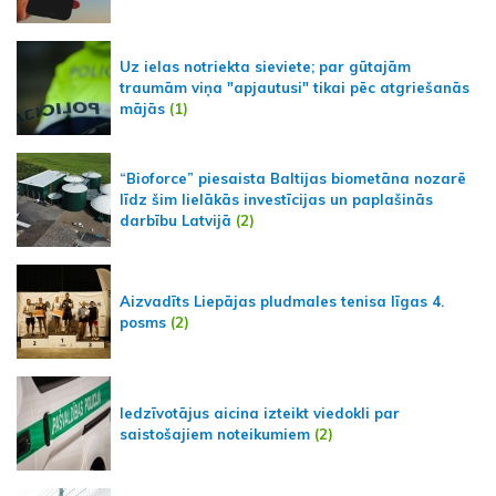
Uz ielas notriekta sieviete; par gūtajām
traumām viņa "apjautusi" tikai pēc atgriešanās
mājās
(1)
“Bioforce” piesaista Baltijas biometāna nozarē
līdz šim lielākās investīcijas un paplašinās
darbību Latvijā
(2)
Aizvadīts Liepājas pludmales tenisa līgas 4.
posms
(2)
Iedzīvotājus aicina izteikt viedokli par
saistošajiem noteikumiem
(2)