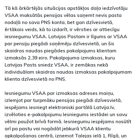
Tā kā ārkārtējās situācijas apstākļos daļa iedzīvotāju
VSAA maksātās pensijas vēlas saņemt nevis pasta
nodaļā no sava PNS konta, bet gan dzīvesvietā,
ērtākais veids, kā to izdarīt, ir vērsties ar attiecīgu
iesniegumu VSAA. Latvijas Pastam ir līgums ar VSAA
par pensiju piegādi saņēmēju dzīvesvietā, un šis
skaidras naudas piegādes pakalpojums klientam
izmaksās 2,39 eiro. Pakalpojuma izmaksas, kuru
Latvijas Pasts sniedz VSAA, ir zemākas nekā
individuālam skaidras naudas izmaksas pakalpojumam
klienta dzīvesvietā no PNS.
Iesniegumu VSAA par izmaksas adreses maiņu,
izlemjot par turpmāku pensijas piegādi dzīvesvietā,
iespējams iesniegt elektroniski portālā Latvija.lv,
izvēloties e-pakalpojumu Iesniegums iestādei un savu
vēlmi paužot brīvā formā. Iesniegumu iespējams nosūtīt
arī pa pastu vai nogādāt jebkurā VSAA klientu
apkalpošanas centrā, izņemot Talejas ielā 1, Rīgā, un