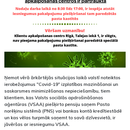
Ņemot vērā ārkārtējās situācijas laikā valstī noteiktos
ierobežojumus "Covid-19" izplatības mazināšanai un
saskarsmes minimizēšanas nepieciešamību, tiem
klientiem, kas Valsts sociālās apdrošināšanas
aģentūras (VSAA) piešķirto pensiju saņem Pasta
norēķinu sistēmā (PNS) vai bankas kontā kredītiestādē
un kas vēlas turpmāk saņemt to savā dzīvesvietā, ir
jāvēršas ar iesniegumu VSAA.