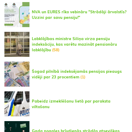
NVA un EURES rīko vebināru "Strādāji ārvalstīs?
Uzzini par savu pensiju!"
Labklājības ministre Siliņa virza pensiju
indeksāciju, kas varētu mazināt pensionāru
labklājību
(58)
Šogad pilnībā indeksējamās pensijas pieaugs
vidēji par 23 procentiem
(1)
Pabeidz izmeklēšanu lietā par paraksta
viltošanu
Gada nogales brīvdienās strādās atsevišķas