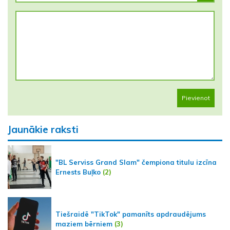
Pievienot
Jaunākie raksti
"BL Serviss Grand Slam" čempiona titulu izcīna
Ernests Buļko
(2)
Tiešraidē "TikTok" pamanīts apdraudējums
maziem bērniem
(3)