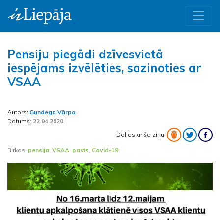
Pensiju piegādi dzīvesvietā
iespējams izvēlēties, sazinoties ar
VSAA
Autors:
Gundega Vārpa
Datums:
22.04.2020
Dalies ar šo ziņu:
Birkas:
pensija
,
VSAA
,
pasts
,
Covid-19