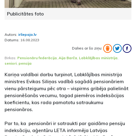
Publicitātes foto
Autors:
irliepaja.lv
Datums:
16.08.2023
Dalies ar šo ziņu:
Birkas:
Pensionāru federācija
,
Aija Barča
,
Labklājības ministrija
,
seniori
,
pensija
Kariņa valdībai darbu turpinot, Labklājības ministrija
ministres Evikas Siliņas vadībā sagādā pensionāriem
vienu pārsteigumu pēc otra – vispirms gribēja palielināt
pensionēšanās vecumu, tagad piemēros indeksācijas
koeficientu, kas rada pamatotu satraukumu
pensionāros.
Par to, ka pensionāri ir satraukti par gaidāmo pensiju
indeksāciju, aģentūru LETA informēja Latvijas