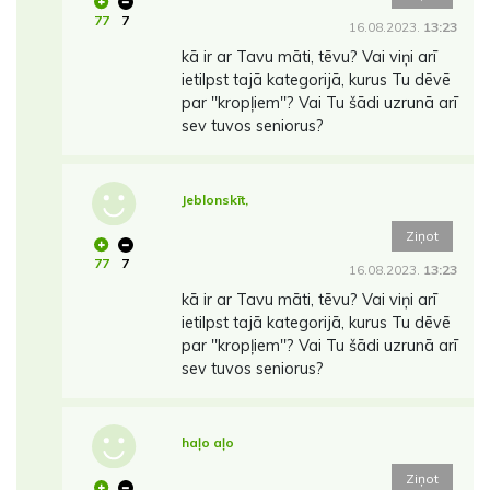
77
7
16.08.2023.
13:23
kā ir ar Tavu māti, tēvu? Vai viņi arī
ietilpst tajā kategorijā, kurus Tu dēvē
par ''kropļiem''? Vai Tu šādi uzrunā arī
sev tuvos seniorus?
Jeblonskīt,
Ziņot
77
7
16.08.2023.
13:23
kā ir ar Tavu māti, tēvu? Vai viņi arī
ietilpst tajā kategorijā, kurus Tu dēvē
par ''kropļiem''? Vai Tu šādi uzrunā arī
sev tuvos seniorus?
haļo aļo
Ziņot