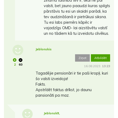
zināma taisnība tev ir, tikai ne par
valsti, bet jauno paaudzi kuras spilgts
pārstāvis tu esi un skaidri parādi, ka
tev audzināšanā ir pietrūkusi siksna.
Tu esi labs piemērs kāpēc ir
vajadzīgs OMD- lai aizstāvētu valstī
un no tādiem kā tu izveidotu cilvēkus.
Jeblonskis
Ziņot
Atbildēt
2
60
16.08.2023.
13:23
Tagadējie pensionāri ir tie paši kropļi, kuri
šo valsti izveidoja!
Fakts.
Apstrīdēt faktus drīkst, jo daunu
pansionāti pa maz.
Jeblonskīt,