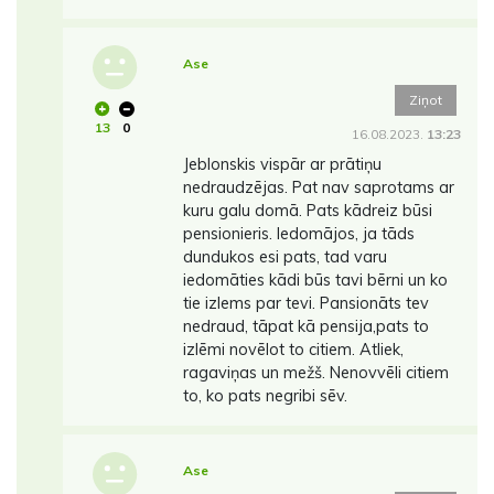
Ase
Ziņot
13
0
16.08.2023.
13:23
Jeblonskis vispār ar prātiņu
nedraudzējas. Pat nav saprotams ar
kuru galu domā. Pats kādreiz būsi
pensionieris. Iedomājos, ja tāds
dundukos esi pats, tad varu
iedomāties kādi būs tavi bērni un ko
tie izlems par tevi. Pansionāts tev
nedraud, tāpat kā pensija,pats to
izlēmi novēlot to citiem. Atliek,
ragaviņas un mežš. Nenovvēli citiem
to, ko pats negribi sēv.
Ase