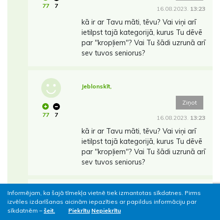
77
7
16.08.2023.
13:23
kā ir ar Tavu māti, tēvu? Vai viņi arī
ietilpst tajā kategorijā, kurus Tu dēvē
par ''kropļiem''? Vai Tu šādi uzrunā arī
sev tuvos seniorus?
Jeblonskīt,
Ziņot
77
7
16.08.2023.
13:23
kā ir ar Tavu māti, tēvu? Vai viņi arī
ietilpst tajā kategorijā, kurus Tu dēvē
par ''kropļiem''? Vai Tu šādi uzrunā arī
sev tuvos seniorus?
Informējam, ka šajā tīmekļa vietnē tiek izmantotas sīkdatnes. Pirms
Jeblonskīt,
izvēles izdarīšanas aicinām iepazīties ar papildus informāciju par
sīkdatnēm –
šeit.
Piekrītu
Nepiekrītu
Ziņot