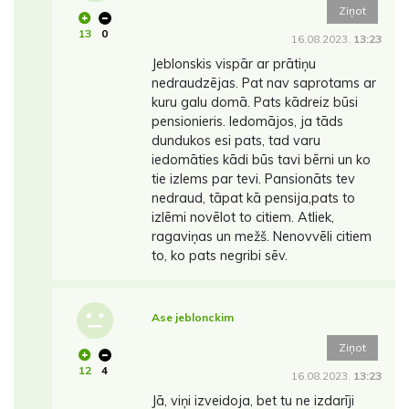
Ziņot
13
0
16.08.2023.
13:23
Jeblonskis vispār ar prātiņu
nedraudzējas. Pat nav saprotams ar
kuru galu domā. Pats kādreiz būsi
pensionieris. Iedomājos, ja tāds
dundukos esi pats, tad varu
iedomāties kādi būs tavi bērni un ko
tie izlems par tevi. Pansionāts tev
nedraud, tāpat kā pensija,pats to
izlēmi novēlot to citiem. Atliek,
ragaviņas un mežš. Nenovvēli citiem
to, ko pats negribi sēv.
Ase jeblonckim
Ziņot
12
4
16.08.2023.
13:23
Jā, viņi izveidoja, bet tu ne izdarīji