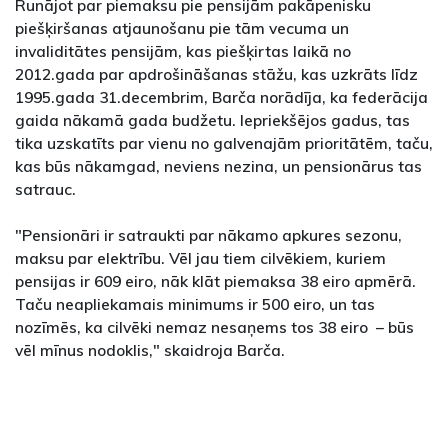
Runājot par piemaksu pie pensijām pakāpenisku
piešķiršanas atjaunošanu pie tām vecuma un
invaliditātes pensijām, kas piešķirtas laikā no
2012.gada par apdrošināšanas stāžu, kas uzkrāts līdz
1995.gada 31.decembrim, Barča norādīja, ka federācija
gaida nākamā gada budžetu. Iepriekšējos gadus, tas
tika uzskatīts par vienu no galvenajām prioritātēm, taču,
kas būs nākamgad, neviens nezina, un pensionārus tas
satrauc.
"Pensionāri ir satraukti par nākamo apkures sezonu,
maksu par elektrību. Vēl jau tiem cilvēkiem, kuriem
pensijas ir 609 eiro, nāk klāt piemaksa 38 eiro apmērā.
Taču neapliekamais minimums ir 500 eiro, un tas
nozīmēs, ka cilvēki nemaz nesaņems tos 38 eiro – būs
vēl mīnus nodoklis," skaidroja Barča.