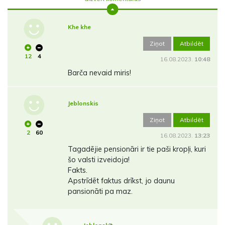
Khe khe
Ziņot
Atbildēt
12
4
16.08.2023.
10:48
Barča nevaid miris!
Jeblonskis
Ziņot
Atbildēt
2
60
16.08.2023.
13:23
Tagadējie pensionāri ir tie paši kropļi, kuri
šo valsti izveidoja!
Fakts.
Apstrīdēt faktus drīkst, jo daunu
pansionāti pa maz.