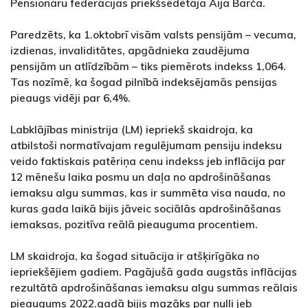
Pensionāru federācijas priekšsēdētāja Aija Barča.
Paredzēts, ka 1.oktobrī visām valsts pensijām – vecuma,
izdienas, invaliditātes, apgādnieka zaudējuma
pensijām un atlīdzībām – tiks piemērots indekss 1,064.
Tas nozīmē, ka šogad pilnībā indeksējamās pensijas
pieaugs vidēji par 6,4%.
Labklājības ministrija (LM) iepriekš skaidroja, ka
atbilstoši normatīvajam regulējumam pensiju indeksu
veido faktiskais patēriņa cenu indekss jeb inflācija par
12 mēnešu laika posmu un daļa no apdrošināšanas
iemaksu algu summas, kas ir summēta visa nauda, no
kuras gada laikā bijis jāveic sociālās apdrošināšanas
iemaksas, pozitīva reālā pieauguma procentiem.
LM skaidroja, ka šogad situācija ir atšķirīgāka no
iepriekšējiem gadiem. Pagājušā gada augstās inflācijas
rezultātā apdrošināšanas iemaksu algu summas reālais
pieaugums 2022.gadā bijis mazāks par nulli jeb