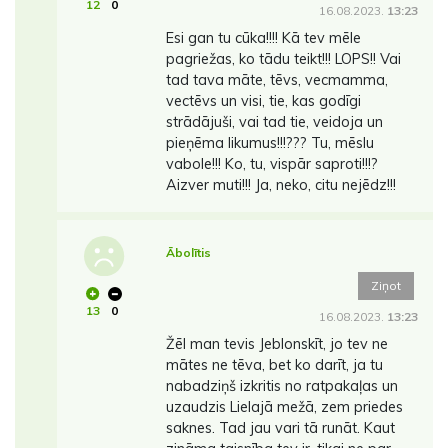
12
0
16.08.2023.
13:23
Esi gan tu cūka!!!! Kā tev mēle
pagriežas, ko tādu teikt!!! LOPS!! Vai
tad tava māte, tēvs, vecmamma,
vectēvs un visi, tie, kas godīgi
strādājuši, vai tad tie, veidoja un
pieņēma likumus!!!??? Tu, mēslu
vabole!!! Ko, tu, vispār saproti!!!?
Aizver muti!!! Ja, neko, citu nejēdz!!!
Ābolītis
Ziņot
13
0
16.08.2023.
13:23
Žēl man tevis Jeblonskīt, jo tev ne
mātes ne tēva, bet ko darīt, ja tu
nabadziņš izkritis no ratpakaļas un
uzaudzis Lielajā mežā, zem priedes
saknes. Tad jau vari tā runāt. Kaut