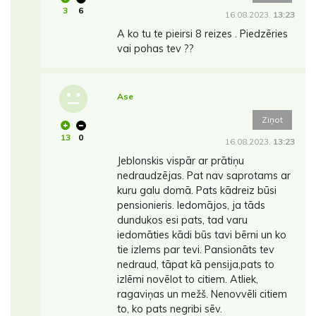
3
6
16.08.2023.
13:23
A ko tu te pieirsi 8 reizes . Piedzēries
vai pohas tev ??
Ase
Ziņot
13
0
16.08.2023.
13:23
Jeblonskis vispār ar prātiņu
nedraudzējas. Pat nav saprotams ar
kuru galu domā. Pats kādreiz būsi
pensionieris. Iedomājos, ja tāds
dundukos esi pats, tad varu
iedomāties kādi būs tavi bērni un ko
tie izlems par tevi. Pansionāts tev
nedraud, tāpat kā pensija,pats to
izlēmi novēlot to citiem. Atliek,
ragaviņas un mežš. Nenovvēli citiem
to, ko pats negribi sēv.