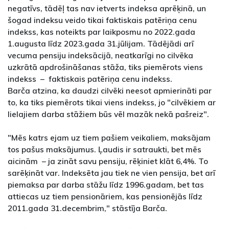
negatīvs, tādēļ tas nav ietverts indeksa aprēķinā, un
šogad indeksu veido tikai faktiskais patēriņa cenu
indekss, kas noteikts par laikposmu no 2022.gada
1.augusta līdz 2023.gada 31.jūlijam. Tādējādi arī
vecuma pensiju indeksācijā, neatkarīgi no cilvēka
uzkrātā apdrošināšanas stāža, tiks piemērots viens
indekss – faktiskais patēriņa cenu indekss.
Barča atzina, ka daudzi cilvēki neesot apmierināti par
to, ka tiks piemērots tikai viens indekss, jo "cilvēkiem ar
lielajiem darba stāžiem būs vēl mazāk nekā pašreiz".
"Mēs katrs ejam uz tiem pašiem veikaliem, maksājam
tos pašus maksājumus. Ļaudis ir satraukti, bet mēs
aicinām – ja zināt savu pensiju, rēķiniet klāt 6,4%. To
sarēķināt var. Indeksēta jau tiek ne vien pensija, bet arī
piemaksa par darba stāžu līdz 1996.gadam, bet tas
attiecas uz tiem pensionāriem, kas pensionējās līdz
2011.gada 31.decembrim," stāstīja Barča.