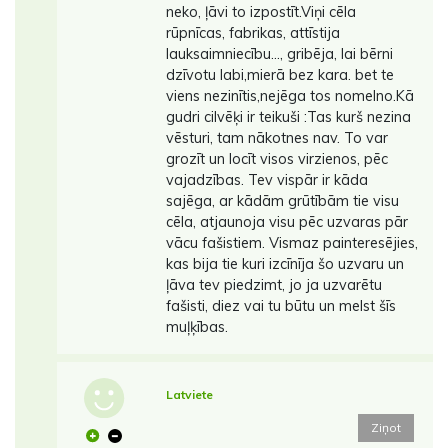
neko, ļāvi to izpostīt.Viņi cēla
rūpnīcas, fabrikas, attīstija
lauksaimniecību..., gribēja, lai bērni
dzīvotu labi,mierā bez kara. bet te
viens nezinītis,nejēga tos nomelno.Kā
gudri cilvēķi ir teikuši :Tas kurš nezina
vēsturi, tam nākotnes nav. To var
grozīt un locīt visos virzienos, pēc
vajadzības. Tev vispār ir kāda
sajēga, ar kādām grūtībām tie visu
cēla, atjaunoja visu pēc uzvaras pār
vācu fašistiem. Vismaz painteresējies,
kas bija tie kuri izcīnīja šo uzvaru un
ļāva tev piedzimt, jo ja uzvarētu
fašisti, diez vai tu būtu un melst šīs
muļķības.
Latviete
Ziņot