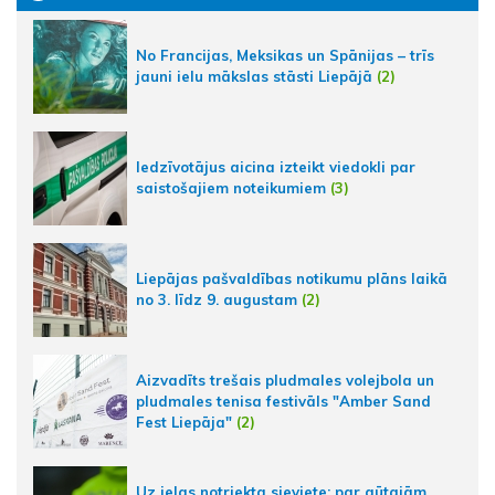
No Francijas, Meksikas un Spānijas – trīs
jauni ielu mākslas stāsti Liepājā
(2)
Iedzīvotājus aicina izteikt viedokli par
saistošajiem noteikumiem
(3)
Liepājas pašvaldības notikumu plāns laikā
no 3. līdz 9. augustam
(2)
Aizvadīts trešais pludmales volejbola un
pludmales tenisa festivāls "Amber Sand
Fest Liepāja"
(2)
Uz ielas notriekta sieviete; par gūtajām