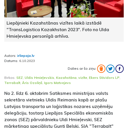
Liepājnieki Kazahstānas vizītes laikā izstādē
"TransLogistica Kazakhstan 2023". Foto no Ulda
Hmieļevska personīgā arhīva.
Autors:
irliepaja.lv
Datums:
6.10.2023
Dalies ar šo ziņu:
Birkas:
SEZ
,
Uldis Hmieļevskis
,
Kazahstāna
,
vizīte
,
Ekers Stividors LP
,
Terrabalt
,
Āris Ozoliņš
,
Igors Matvejevs
No 2. līdz 6. oktobrim Satiksmes ministrijas valsts
sekretāra vietnieks Uldis Reimanis kopā ar plašu
Latvijas transporta un loģistikas nozares uzņēmēju
delegāciju, tostarp Liepājas Speciālās ekonomiskās
zonas (SEZ) pārvaldnieku Uldi Hmieļevski, SEZ
mārketinga speciālistu Gunti Beļski, SIA "Terrabalt"