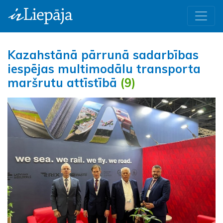
Kazahstānā pārrunā sadarbības
iespējas multimodālu transporta
maršrutu attīstībā
(9)