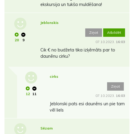
ekskursija un tukša muldēšana!
Jeblonskis
Ziņot
Atbildēt
20
9
07.10.2023.
16:03
Cik € no budžeta tika izķērnāts par to
daunēnu cirku?
cirks
Ziņot
12
11
07.10.2023.
16:03
Jeblonski pats esi daunēns un pie tam
vēl liels
Sēzam