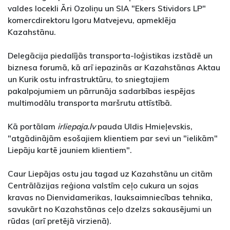
valdes locekli Āri Ozoliņu un SIA "Ekers Stividors LP"
komercdirektoru Igoru Matvejevu, apmeklēja
Kazahstānu.
Delegācija piedalījās transporta-loģistikas izstādē un
biznesa forumā, kā arī iepazinās ar Kazahstānas Aktau
un Kurik ostu infrastruktūru, to sniegtajiem
pakalpojumiem un pārrunāja sadarbības iespējas
multimodālu transporta maršrutu attīstībā.
Kā portālam
irliepaja.lv
pauda Uldis Hmieļevskis,
"atgādinājām esošajiem klientiem par sevi un "ielikām"
Liepāju kartē jauniem klientiem".
Caur Liepājas ostu jau tagad uz Kazahstānu un citām
Centrālāzijas reģiona valstīm ceļo cukura un sojas
kravas no Dienvidamerikas, lauksaimniecības tehnika,
savukārt no Kazahstānas ceļo dzelzs sakausējumi un
rūdas (arī pretējā virzienā).