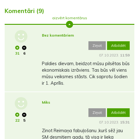
Komentāri (9)
aizvērt komentārus
Bez komentāriem
Ziņot
Atbildēt
31
6
07.10.2023.
11:59
Paldies dievam, beidzot mūsu pilsētas būs
ekonomiskais izrāviens. Tas būs vēl viens
mūsu veiksmes stāsts. Cik saprotu šodien
ir 1. Aprīlis.
Miks
Ziņot
Atbildēt
22
5
07.10.2023.
15:31
Zinot Reimaņa fabuļošanu ,kurš sēž jau
SM desmitiem gadu, tā visa ir lieka