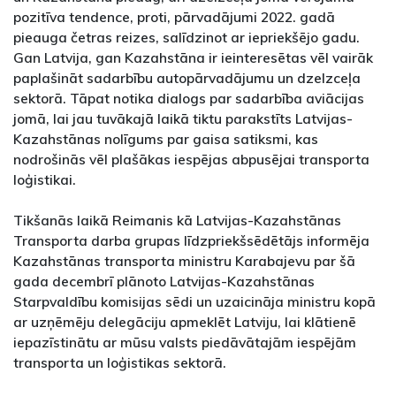
pozitīva tendence, proti, pārvadājumi 2022. gadā
pieauga četras reizes, salīdzinot ar iepriekšējo gadu.
Gan Latvija, gan Kazahstāna ir ieinteresētas vēl vairāk
paplašināt sadarbību autopārvadājumu un dzelzceļa
sektorā. Tāpat notika dialogs par sadarbība aviācijas
jomā, lai jau tuvākajā laikā tiktu parakstīts Latvijas-
Kazahstānas nolīgums par gaisa satiksmi, kas
nodrošinās vēl plašākas iespējas abpusējai transporta
loģistikai.
Tikšanās laikā Reimanis kā Latvijas-Kazahstānas
Transporta darba grupas līdzpriekšsēdētājs informēja
Kazahstānas transporta ministru Karabajevu par šā
gada decembrī plānoto Latvijas-Kazahstānas
Starpvaldību komisijas sēdi un uzaicināja ministru kopā
ar uzņēmēju delegāciju apmeklēt Latviju, lai klātienē
iepazīstinātu ar mūsu valsts piedāvātajām iespējām
transporta un loģistikas sektorā.