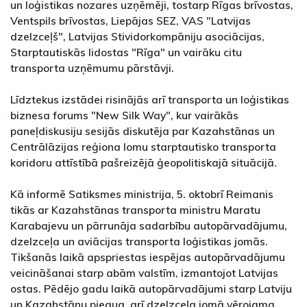
un loģistikas nozares uzņēmēji, tostarp Rīgas brīvostas,
Ventspils brīvostas, Liepājas SEZ, VAS "Latvijas
dzelzceļš", Latvijas Stividorkompāniju asociācijas,
Starptautiskās lidostas "Rīga" un vairāku citu
transporta uzņēmumu pārstāvji.
Līdztekus izstādei risinājās arī transporta un loģistikas
biznesa forums "New Silk Way", kur vairākās
paneļdiskusiju sesijās diskutēja par Kazahstānas un
Centrālāzijas reģiona lomu starptautisko transporta
koridoru attīstībā pašreizējā ģeopolitiskajā situācijā.
Kā informē Satiksmes ministrija, 5. oktobrī Reimanis
tikās ar Kazahstānas transporta ministru Maratu
Karabajevu un pārrunāja sadarbību autopārvadājumu,
dzelzceļa un aviācijas transporta loģistikas jomās.
Tikšanās laikā apspriestas iespējas autopārvadājumu
veicināšanai starp abām valstīm, izmantojot Latvijas
ostas. Pēdējo gadu laikā autopārvadājumi starp Latviju
un Kazahstānu pieaug, arī dzelzceļa jomā vērojama