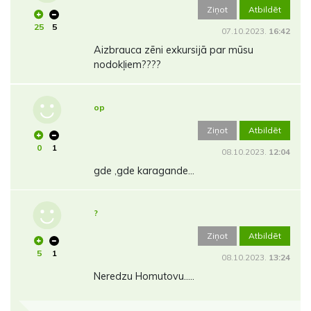
Ziņot
Atbildēt
25
5
07.10.2023.
16:42
Aizbrauca zēni exkursijā par mūsu
nodokļiem????
op
Ziņot
Atbildēt
0
1
08.10.2023.
12:04
gde ,gde karagande...
?
Ziņot
Atbildēt
5
1
08.10.2023.
13:24
Neredzu Homutovu.....