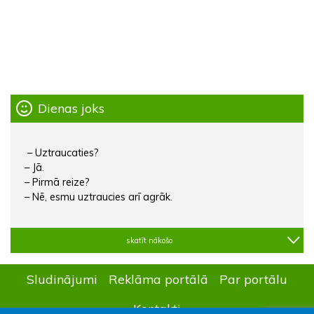
Dienas joks
– Uztraucaties?
– Jā.
– Pirmā reize?
– Nē, esmu uztraucies arī agrāk.
skatīt nākošo
Sludinājumi
Reklāma portālā
Par portālu
Kontakti