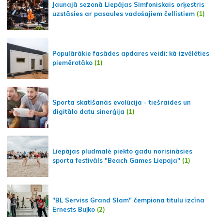
Jaunajā sezonā Liepājas Simfoniskais orķestris
uzstāsies ar pasaules vadošajiem čellistiem
(1)
Populārākie fasādes apdares veidi: kā izvēlēties
piemērotāko
(1)
Sporta skatīšanās evolūcija - tiešraides un
digitālo datu sinerģija
(1)
Liepājas pludmalē piekto gadu norisināsies
sporta festivāls "Beach Games Liepaja"
(1)
"BL Serviss Grand Slam" čempiona titulu izcīna
Ernests Buļko
(2)