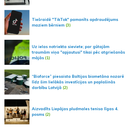
Tiešraidē "TikTok" pamanīts apdraudējums
maziem bērniem
(3)
Uz ielas notriekta sieviete; par gūtajām
traumām viņa "apjautusi" tikai pēc atgriešanās
mājās
(1)
“Bioforce” piesaista Baltijas biometāna nozarē
līdz šim lielākās investīcijas un paplašinās
darbību Latvijā
(2)
Aizvadīts Liepājas pludmales tenisa līgas 4.
posms
(2)