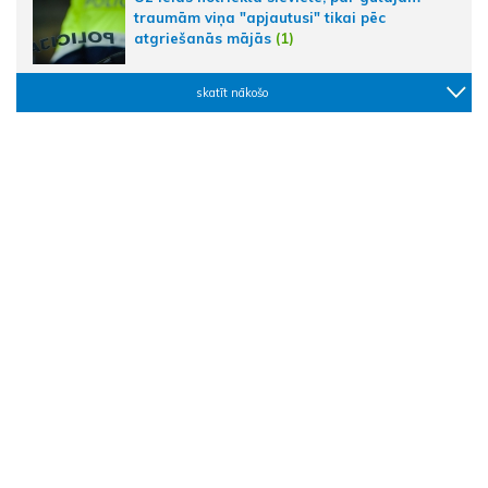
traumām viņa "apjautusi" tikai pēc
atgriešanās mājās
(1)
skatīt nākošo