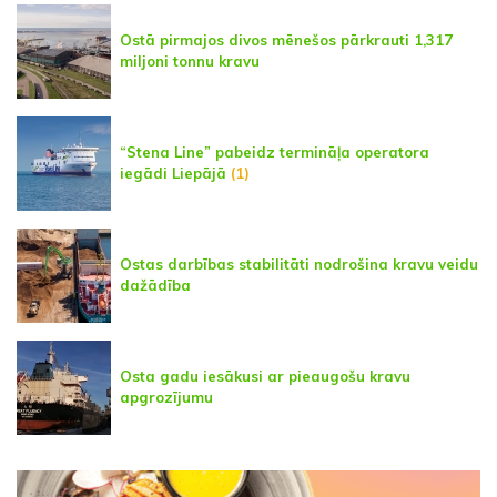
Ostā pirmajos divos mēnešos pārkrauti 1,317
miljoni tonnu kravu
“Stena Line” pabeidz termināļa operatora
iegādi Liepājā
(1)
Ostas darbības stabilitāti nodrošina kravu veidu
dažādība
Osta gadu iesākusi ar pieaugošu kravu
apgrozījumu