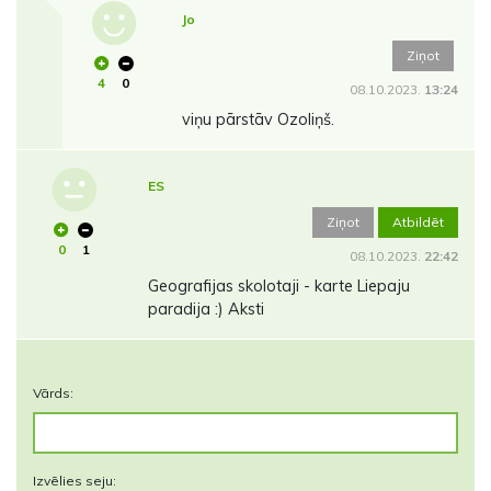
Jo
Ziņot
4
0
08.10.2023.
13:24
viņu pārstāv Ozoliņš.
ES
Ziņot
Atbildēt
0
1
08.10.2023.
22:42
Geografijas skolotaji - karte Liepaju
paradija :) Aksti
Vārds:
Izvēlies seju: