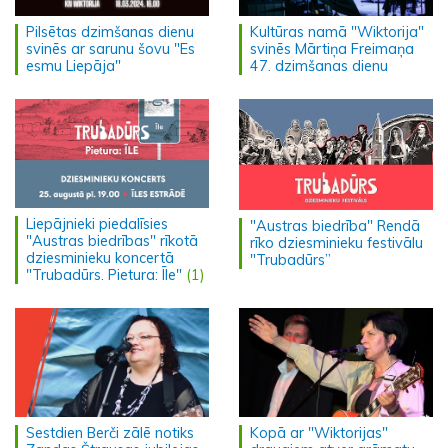
Pilsētas dzimšanas dienu
Kultūras namā "Wiktorija"
svinēs ar sarunu šovu "Es
svinēs Mārtiņa Freimaņa
esmu Liepāja"
47. dzimšanas dienu
Liepājnieki piedalīsies
"Austras biedrība" Rendā
"Austras biedrības" rīkotā
rīko dziesminieku festivālu
dziesminieku koncertā
"Trubadūrs”
"Trubadūrs. Pietura: Īle"
(1)
Sestdien Berči zālē notiks
Kopā ar "Wiktorijas"