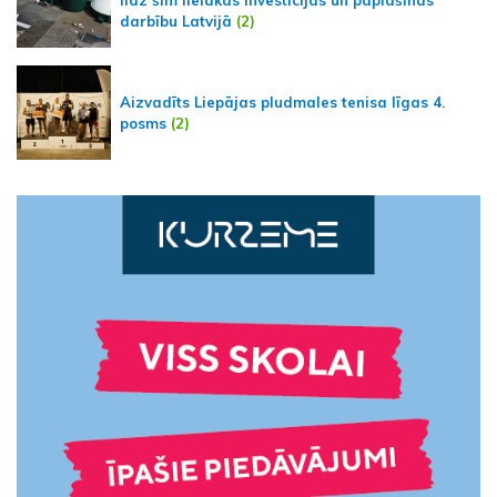
līdz šim lielākās investīcijas un paplašinās
darbību Latvijā
(2)
Aizvadīts Liepājas pludmales tenisa līgas 4.
posms
(2)