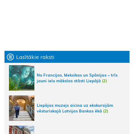
Lasītākie raksti
No Francijas, Meksikas un Spānijas – trīs
jauni ielu mākslas stāsti Liepājā
(2)
Liepājas muzejs aicina uz ekskursijām
vēsturiskajā Latvijas Bankas ēkā
(2)