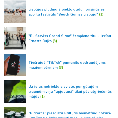
Liepājas pludmalē piekto gadu norisināsies
sporta festivāls "Beach Games Liepaja"
(1)
"BL Serviss Grand Slam" čempiona titulu izcīna
Ernests Buļko
(3)
Tiešraidē "TikTok" pamanīts apdraudējums
maziem bērniem
(3)
Uz ielas notriekta sieviete; par gūtajām
traumām viņa "apjautusi" tikai pēc atgriešanās
mājās
(1)
“Bioforce” piesaista Baltijas biometāna nozarē