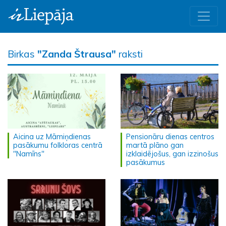
Birkas
"Zanda Štrausa"
raksti
Aicina uz Māmiņdienas
Pensionāru dienas centros
pasākumu folkloras centrā
martā plāno gan
"Namīns"
izklaidējošus, gan izzinošus
pasākumus