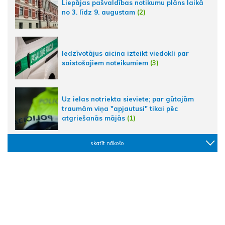
Liepājas pašvaldības notikumu plāns laikā
no 3. līdz 9. augustam
(2)
Iedzīvotājus aicina izteikt viedokli par
saistošajiem noteikumiem
(3)
Uz ielas notriekta sieviete; par gūtajām
traumām viņa "apjautusi" tikai pēc
atgriešanās mājās
(1)
skatīt nākošo