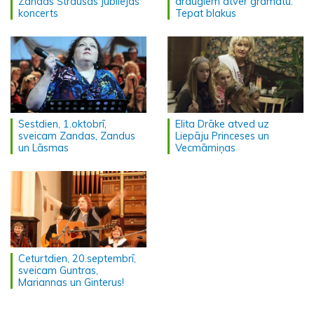
Zandas Štrausas jubilejas
draugiem atver grāmatu.
koncerts
Tepat blakus
Sestdien, 1.oktobrī,
Elita Drāke atved uz
sveicam Zandas, Zandus
Liepāju Princeses un
un Lāsmas
Vecmāmiņas
Ceturtdien, 20.septembrī,
sveicam Guntras,
Mariannas un Ginterus!