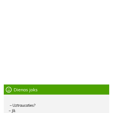
Dienas joks
– Uztraucaties?
– Jā.