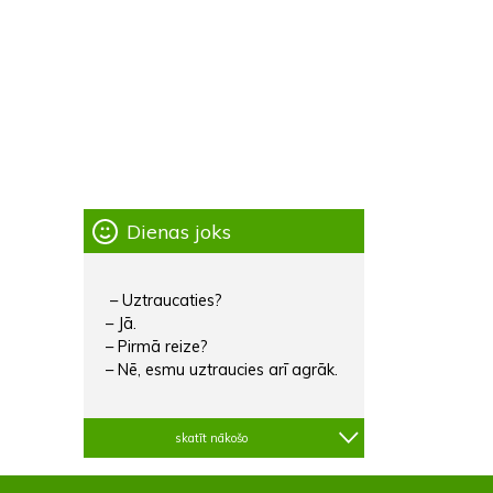
Dienas joks
– Uztraucaties?
– Jā.
– Pirmā reize?
– Nē, esmu uztraucies arī agrāk.
skatīt nākošo