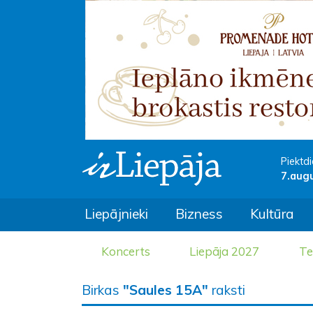
Piektdi
7.aug
Liepājnieki
Bizness
Kultūra
Koncerts
Liepāja 2027
Te
Birkas
"Saules 15A"
raksti