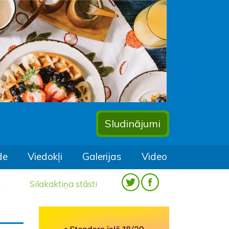
Sludinājumi
de
Viedokļi
Galerijas
Video
a
Silakaktiņa stāsti