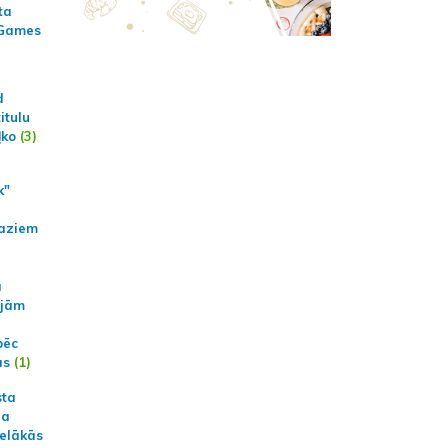
ta
 Games
d
itulu
ļko
(3)
k"
aziem
a
ajām
pēc
ās
(1)
sta
na
ielākās