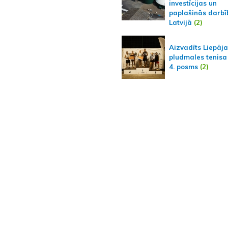
investīcijas un
paplašinās darbī
Latvijā
(2)
Aizvadīts Liepāj
pludmales tenisa
4. posms
(2)