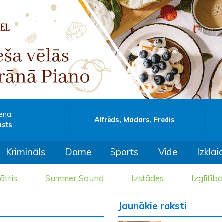
ena,
Alfrēds, Madars, Fredis
usts
Krimināls
Dome
Sports
Vide
Izklai
ātris
Summer Sound
Izstādes
Izglītīb
Jaunākie raksti