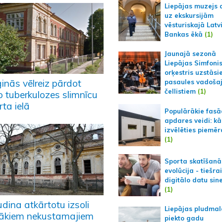
Liepājas muzejs 
uz ekskursijām
vēsturiskajā Latv
Bankas ēkā
(1)
Jaunajā sezonā
Liepājas Simfoni
orķestris uzstāsi
inās vēlreiz pārdot
pasaules vadoša
čellistiem
(1)
o tuberkulozes slimnīcu
ta ielā
Populārākie fas
apdares veidi: kā
izvēlēties piemēr
(1)
Sporta skatīšanā
evolūcija - tiešra
digitālo datu sin
(1)
udina atkārtotu izsoli
Liepājas pludmal
rākiem nekustamajiem
piekto gadu