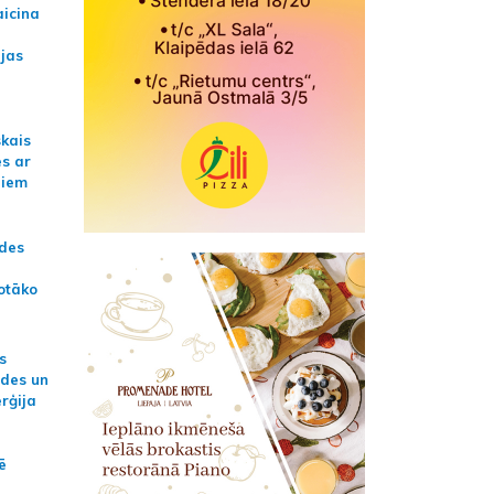
aicina
ijas
skais
es ar
jiem
ādes
otāko
s
ides un
erģija
ē