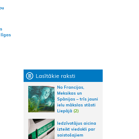
bu
as
 līgas
Lasītākie raksti
No Francijas,
Meksikas un
Spānijas – trīs jauni
ielu mākslas stāsti
Liepājā
(2)
Iedzīvotājus aicina
izteikt viedokli par
saistošajiem