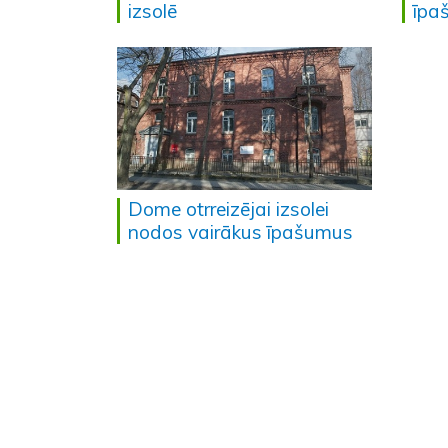
izsolē
īpa
Dome otrreizējai izsolei
nodos vairākus īpašumus