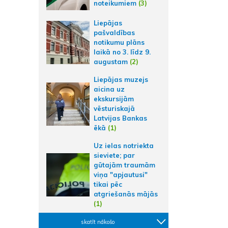
noteikumiem
(3)
Liepājas
pašvaldības
notikumu plāns
laikā no 3. līdz 9.
augustam
(2)
Liepājas muzejs
aicina uz
ekskursijām
vēsturiskajā
Latvijas Bankas
ēkā
(1)
Uz ielas notriekta
sieviete; par
gūtajām traumām
viņa "apjautusi"
tikai pēc
atgriešanās mājās
(1)
skatīt nākošo