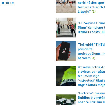
šumiem
norisināsies spor
festivāls "Beach
Liepaja"
(1)
"BL Serviss Gran
Slam" čempiona t
izcīna Ernests Bu
Tiešraidē "TikTo
pamanīts
apdraudējums m
bērniem
(3)
Uz ielas notriekt
sieviete; par gūt
traumām viņa
"apjautusi" tikai 
atgriešanās māj
“Bioforce” piesai
Baltijas biometā
nozarē līdz šim l