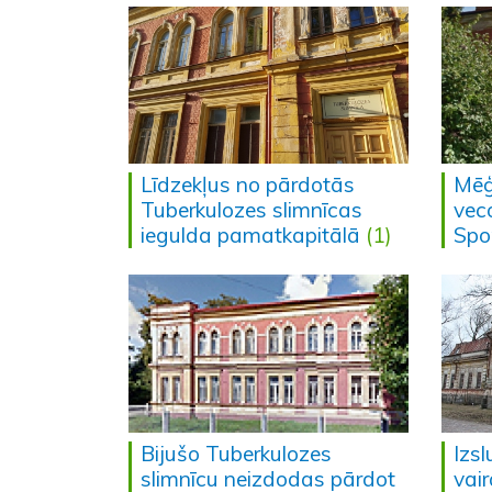
Līdzekļus no pārdotās
Mēģ
Tuberkulozes slimnīcas
vec
iegulda pamatkapitālā
(1)
Spor
Bijušo Tuberkulozes
Izsl
slimnīcu neizdodas pārdot
vai