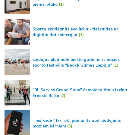
piemērotāko
(1)
Sporta skatīšanās evolūcija - tiešraides un
digitālo datu sinerģija
(1)
Liepājas pludmalē piekto gadu norisināsies
sporta festivāls "Beach Games Liepaja"
(1)
"BL Serviss Grand Slam" čempiona titulu izcīna
Ernests Buļko
(2)
Tiešraidē "TikTok" pamanīts apdraudējums
maziem bērniem
(3)