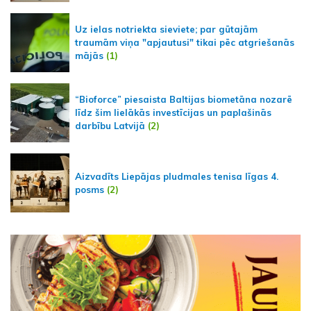
Uz ielas notriekta sieviete; par gūtajām
traumām viņa "apjautusi" tikai pēc atgriešanās
mājās
(1)
“Bioforce” piesaista Baltijas biometāna nozarē
līdz šim lielākās investīcijas un paplašinās
darbību Latvijā
(2)
Aizvadīts Liepājas pludmales tenisa līgas 4.
posms
(2)