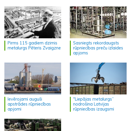
Pirms 115 gadiem dzimis
Sasniegts rekordaugsts
metalurgs Pēteris Zvaigzne
rūpniecības preču izlaides
apjoms
Ievērojami auguši
"Liepājas metalurgs”
apstrādes rūpniecības
nodrošina Latvijas
apjomi
rūpniecības izaugsmi