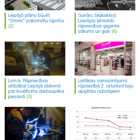
Liepājā plāno būvēt
Gunārs Silakaktiņš:
"Omnic" pakomātu rūpnīcu
Liepājas ķīmiskās
(2)
rūpniecības giganta
sākums un gals
(6)
Lsm.lv: Rūpniecības
Lielākais samazinājums
attīstībai Liepājā jādomā
rūpniecībā 2. ceturksnī bijis
par kvalificēta darbaspēka
apģērbu ražotājiem
piesaisti
(3)