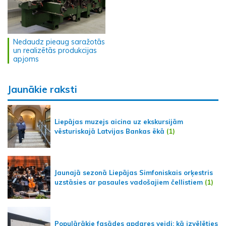
Nedaudz pieaug saražotās
un realizētās produkcijas
apjoms
Jaunākie raksti
Liepājas muzejs aicina uz ekskursijām
vēsturiskajā Latvijas Bankas ēkā
(1)
Jaunajā sezonā Liepājas Simfoniskais orķestris
uzstāsies ar pasaules vadošajiem čellistiem
(1)
Populārākie fasādes apdares veidi: kā izvēlēties