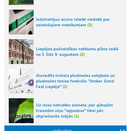
Iedzīvotājus aicina izteikt viedokli par
saistošajiem noteikumiem
(3)
Liepājas pašvaldības notikumu plāns laikā
no 3. līdz 9. augustam
(2)
Aizvadīts trešais pludmales volejbola un
pludmales tenisa festivāls "Amber Sand
Fest Liepāja"
(2)
Uz ielas notriekta sieviete; par gūtajām
traumām viņa "apjautusi" tikai pēc
atgriešanās mājās
(1)
skatīt nākošo