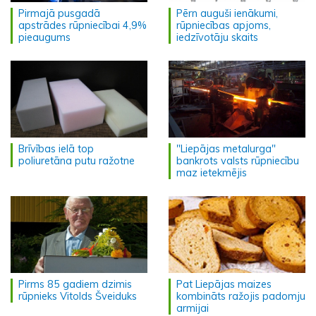
Pirmajā pusgadā
Pērn auguši ienākumi,
apstrādes rūpniecībai 4,9%
rūpniecības apjoms,
pieaugums
iedzīvotāju skaits
Brīvības ielā top
"Liepājas metalurga"
poliuretāna putu ražotne
bankrots valsts rūpniecību
maz ietekmējis
Pirms 85 gadiem dzimis
Pat Liepājas maizes
rūpnieks Vitolds Šveiduks
kombināts ražojis padomju
armijai