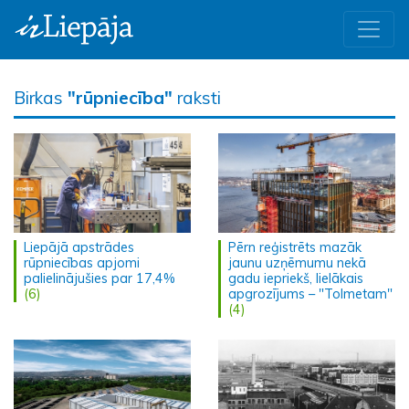
Birkas
"rūpniecība"
raksti
Liepājā apstrādes
Pērn reģistrēts mazāk
rūpniecības apjomi
jaunu uzņēmumu nekā
palielinājušies par 17,4%
gadu iepriekš, lielākais
(6)
apgrozījums – "Tolmetam"
(4)