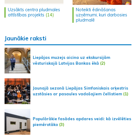
Uzsākts centra pludmales
Noteikti ēdināšanas
attīstības projekts
(14)
uzņēmumi, kuri darbosies
pludmalē
Jaunākie raksti
Liepājas muzejs aicina uz ekskursijām
vēsturiskajā Latvijas Bankas ēkā
(2)
Jaunajā sezonā Liepājas Simfoniskais orķestris
uzstāsies ar pasaules vadošajiem čellistiem
(1)
Populārākie fasādes apdares veidi: kā izvēlēties
piemērotāko
(3)