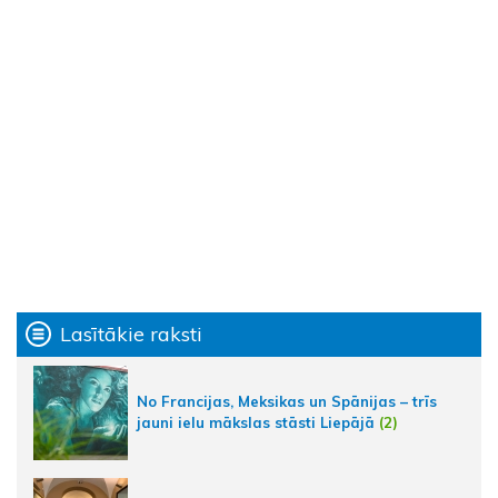
Lasītākie raksti
No Francijas, Meksikas un Spānijas – trīs
jauni ielu mākslas stāsti Liepājā
(2)