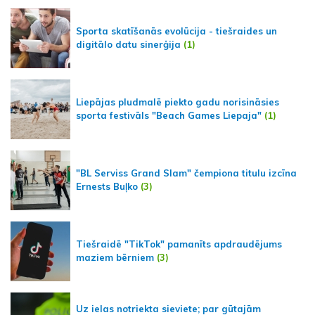
Sporta skatīšanās evolūcija - tiešraides un
digitālo datu sinerģija
(1)
Liepājas pludmalē piekto gadu norisināsies
sporta festivāls "Beach Games Liepaja"
(1)
"BL Serviss Grand Slam" čempiona titulu izcīna
Ernests Buļko
(3)
Tiešraidē "TikTok" pamanīts apdraudējums
maziem bērniem
(3)
Uz ielas notriekta sieviete; par gūtajām