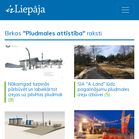
Birkas
"Pludmales attīstība"
raksti
Nākamgad turpinās
SIA "A-Land" lūdz
pārbūvēt un labiekārtot
pagarinājumu pludmales
izejas uz pilsētas pludmali
izeju izbūvei
(5)
(9)