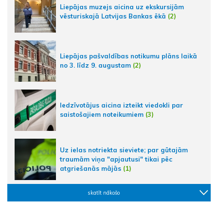
Liepājas muzejs aicina uz ekskursijām
vēsturiskajā Latvijas Bankas ēkā
(2)
Liepājas pašvaldības notikumu plāns laikā
no 3. līdz 9. augustam
(2)
Iedzīvotājus aicina izteikt viedokli par
saistošajiem noteikumiem
(3)
Uz ielas notriekta sieviete; par gūtajām
traumām viņa "apjautusi" tikai pēc
atgriešanās mājās
(1)
skatīt nākošo