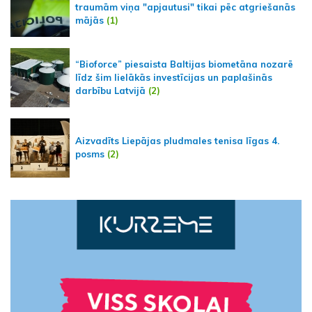
traumām viņa "apjautusi" tikai pēc atgriešanās
mājās
(1)
“Bioforce” piesaista Baltijas biometāna nozarē
līdz šim lielākās investīcijas un paplašinās
darbību Latvijā
(2)
Aizvadīts Liepājas pludmales tenisa līgas 4.
posms
(2)