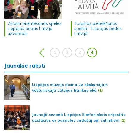
Zināmi orientēšanās spēles
Turpinās pieteikšanās
Liepājas pēdas Latvijā
spēlēm "Liepājas pēdas
uzvarētāji
Latvijā"
1
2
3
4
Jaunākie raksti
Liepājas muzejs aicina uz ekskursijām
vēsturiskajā Latvijas Bankas ēkā
(1)
Jaunajā sezonā Liepājas Simfoniskais orķestris
uzstāsies ar pasaules vadošajiem čellistiem
(1)