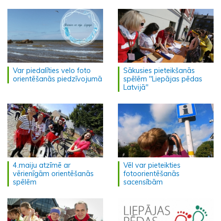
Var piedalīties velo foto
Sākusies pieteikšanās
orientēšanās piedzīvojumā
spēlēm "Liepājas pēdas
Latvijā"
4.maiju atzīmē ar
Vēl var pieteikties
vērienīgām orientēšanās
fotoorientēšanās
spēlēm
sacensībām