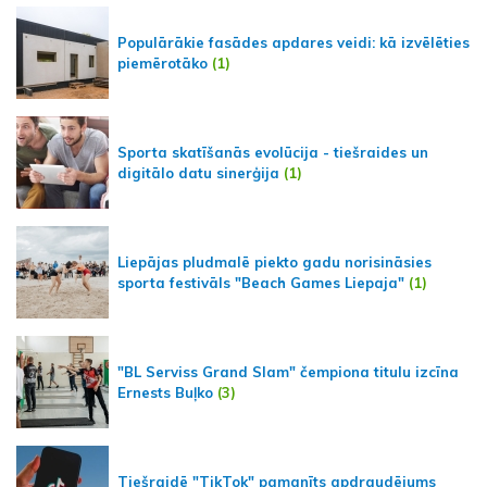
Populārākie fasādes apdares veidi: kā izvēlēties
piemērotāko
(1)
Sporta skatīšanās evolūcija - tiešraides un
digitālo datu sinerģija
(1)
Liepājas pludmalē piekto gadu norisināsies
sporta festivāls "Beach Games Liepaja"
(1)
"BL Serviss Grand Slam" čempiona titulu izcīna
Ernests Buļko
(3)
Tiešraidē "TikTok" pamanīts apdraudējums