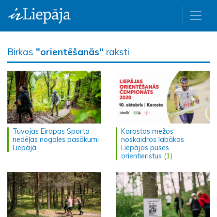
Birkas
"orientēšanās"
raksti
Tuvojas Eiropas Sporta
Karostas mežos
nedēļas nogales pasākumi
noskaidros labākos
Liepājā
Liepājas puses
orientieristus
(1)