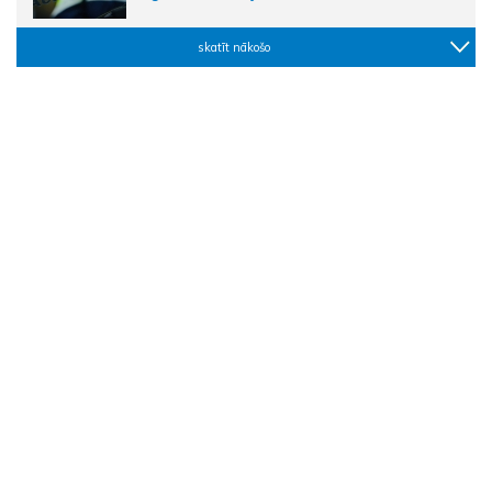
skatīt nākošo