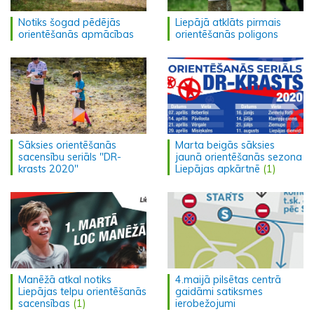
Notiks šogad pēdējās
Liepājā atklāts pirmais
orientēšanās apmācības
orientēšanās poligons
Sāksies orientēšanās
Marta beigās sāksies
sacensību seriāls "DR-
jaunā orientēšanās sezona
krasts 2020"
Liepājas apkārtnē
(1)
Manēžā atkal notiks
4.maijā pilsētas centrā
Liepājas telpu orientēšanās
gaidāmi satiksmes
sacensības
(1)
ierobežojumi