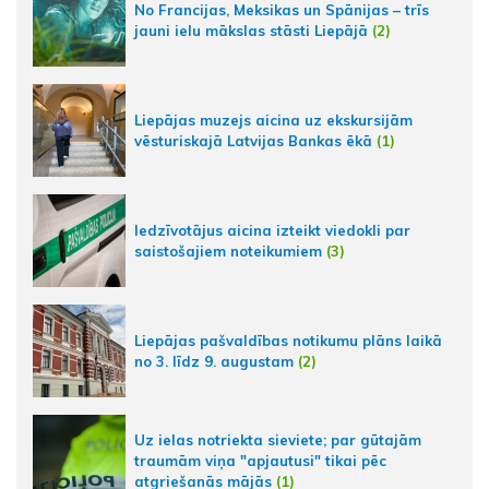
No Francijas, Meksikas un Spānijas – trīs
jauni ielu mākslas stāsti Liepājā
(2)
Liepājas muzejs aicina uz ekskursijām
vēsturiskajā Latvijas Bankas ēkā
(1)
Iedzīvotājus aicina izteikt viedokli par
saistošajiem noteikumiem
(3)
Liepājas pašvaldības notikumu plāns laikā
no 3. līdz 9. augustam
(2)
Uz ielas notriekta sieviete; par gūtajām
traumām viņa "apjautusi" tikai pēc
atgriešanās mājās
(1)