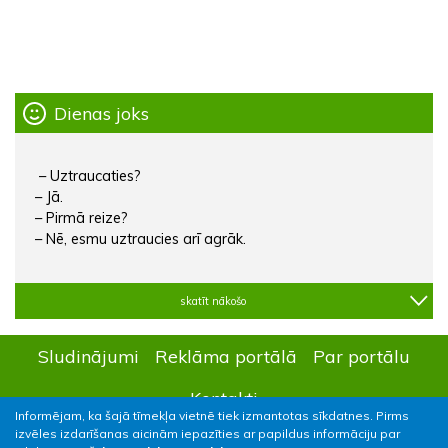
Dienas joks
– Uztraucaties?
– Jā.
– Pirmā reize?
– Nē, esmu uztraucies arī agrāk.
skatīt nākošo
Sludinājumi
Reklāma portālā
Par portālu
Kontakti
Informējam, ka šajā tīmekļa vietnē tiek izmantotas sīkdatnes. Pirms
izvēles izdarīšanas aicinām iepazīties ar papildus informāciju par