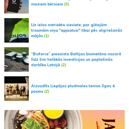
maziem bērniem
(3)
Uz ielas notriekta sieviete; par gūtajām
traumām viņa "apjautusi" tikai pēc atgriešanās
mājās
(1)
“Bioforce” piesaista Baltijas biometāna nozarē
līdz šim lielākās investīcijas un paplašinās
darbību Latvijā
(2)
Aizvadīts Liepājas pludmales tenisa līgas 4.
posms
(2)