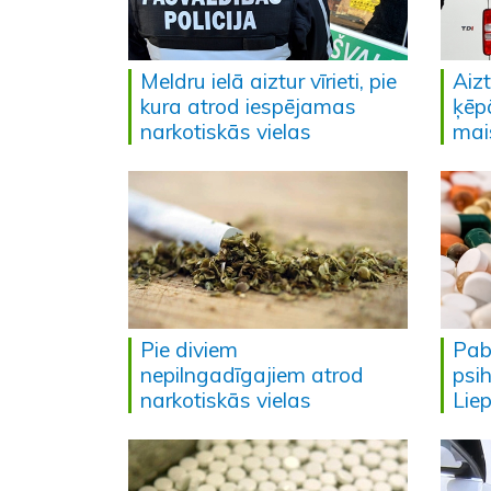
Meldru ielā aiztur vīrieti, pie
Aiz
kura atrod iespējamas
ķēpā
narkotiskās vielas
mai
Pie diviem
Pab
nepilngadīgajiem atrod
psih
narkotiskās vielas
Lie