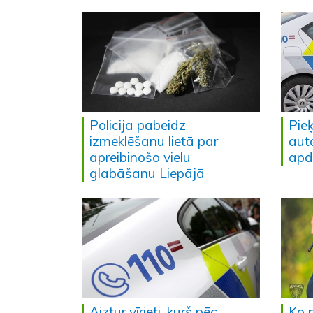
Policija pabeidz
Pieķ
izmeklēšanu lietā par
aut
apreibinošo vielu
apd
glabāšanu Liepājā
Aiztur vīrieti, kurš pēc
Ko 