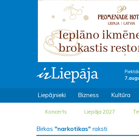
Piektdi
7.aug
Liepājnieki
Bizness
Kultūra
Koncerts
Liepāja 2027
Te
Birkas
"narkotikas"
raksti