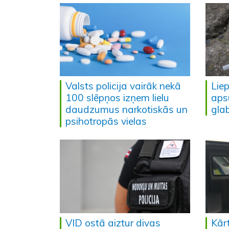
Valsts policija vairāk nekā
Liep
100 slēpņos izņem lielu
aps
daudzumus narkotiskās un
gla
psihotropās vielas
VID ostā aiztur divas
Kārt