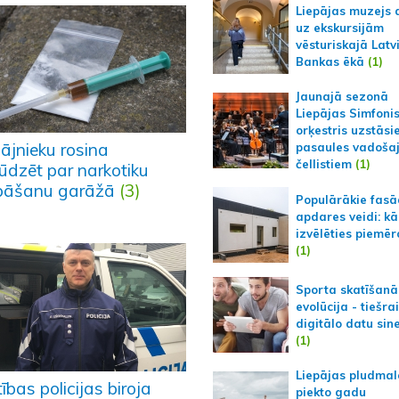
Liepājas muzejs 
uz ekskursijām
vēsturiskajā Latv
Bankas ēkā
(1)
Jaunajā sezonā
Liepājas Simfoni
orķestris uzstāsi
ājnieku rosina
pasaules vadoša
čellistiem
(1)
ūdzēt par narkotiku
bāšanu garāžā
(3)
Populārākie fas
apdares veidi: kā
izvēlēties piemēr
(1)
Sporta skatīšanā
evolūcija - tiešra
digitālo datu sin
(1)
Liepājas pludmal
ības policijas biroja
piekto gadu