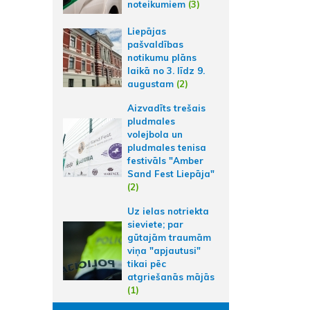
noteikumiem
(3)
Liepājas
pašvaldības
notikumu plāns
laikā no 3. līdz 9.
augustam
(2)
Aizvadīts trešais
pludmales
volejbola un
pludmales tenisa
festivāls "Amber
Sand Fest Liepāja"
(2)
Uz ielas notriekta
sieviete; par
gūtajām traumām
viņa "apjautusi"
tikai pēc
atgriešanās mājās
(1)