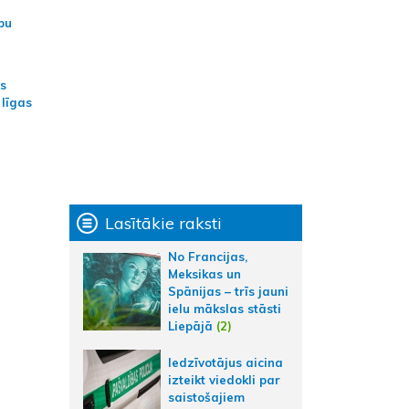
bu
as
 līgas
Lasītākie raksti
No Francijas,
Meksikas un
Spānijas – trīs jauni
ielu mākslas stāsti
Liepājā
(2)
Iedzīvotājus aicina
izteikt viedokli par
saistošajiem