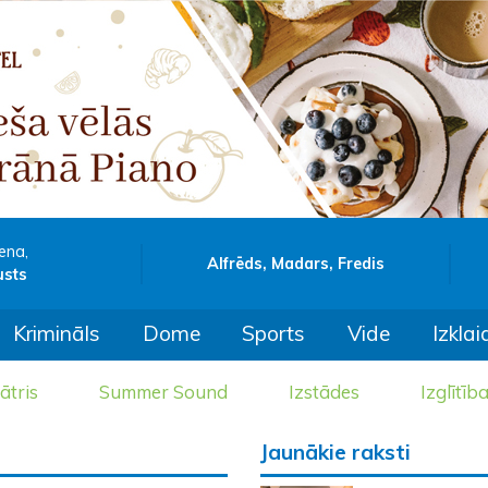
ena,
Alfrēds, Madars, Fredis
usts
Krimināls
Dome
Sports
Vide
Izklai
ātris
Summer Sound
Izstādes
Izglītīb
Jaunākie raksti