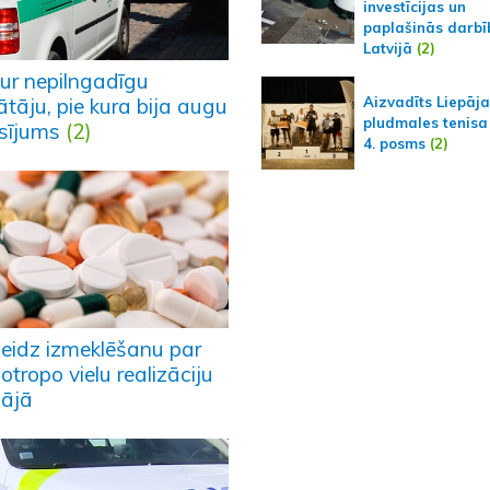
investīcijas un
paplašinās darbī
Latvijā
(2)
tur nepilngadīgu
Aizvadīts Liepāj
tāju, pie kura bija augu
pludmales tenisa
sījums
(2)
4. posms
(2)
eidz izmeklēšanu par
otropo vielu realizāciju
pājā