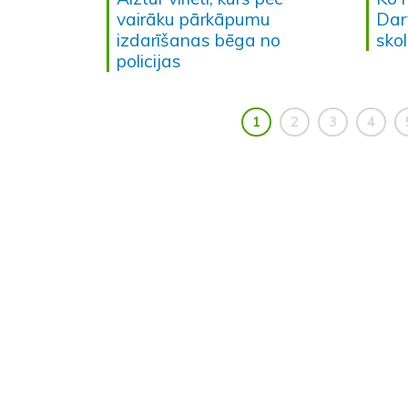
vairāku pārkāpumu
Dar
izdarīšanas bēga no
sko
policijas
1
2
3
4