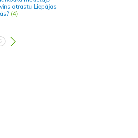
vins atrastu Liepājas
lās?
(4)
5