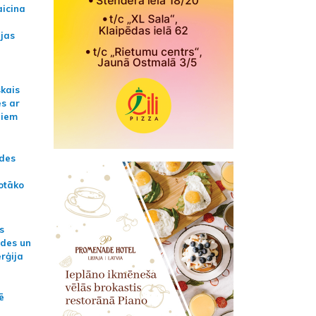
aicina
ijas
skais
es ar
jiem
ādes
otāko
s
ides un
erģija
ē