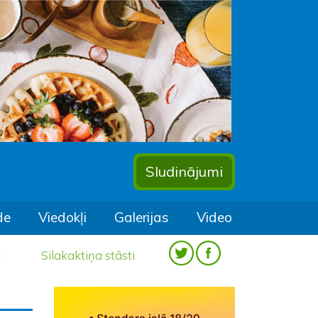
Sludinājumi
de
Viedokļi
Galerijas
Video
a
Silakaktiņa stāsti