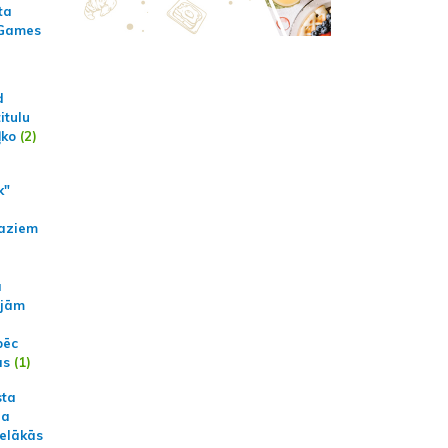
ta
 Games
d
itulu
ļko
(2)
k"
aziem
a
ajām
pēc
ās
(1)
sta
na
ielākās