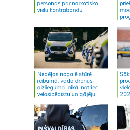
personas par narkotisko
pri
vielu kontrabandu
mod
pro
Nedēļas nogalē stūrē
Sākt
reibumā, vada dronus
pro
aizlieguma laikā, notriec
vie
velosipēdistu un gājēju
202