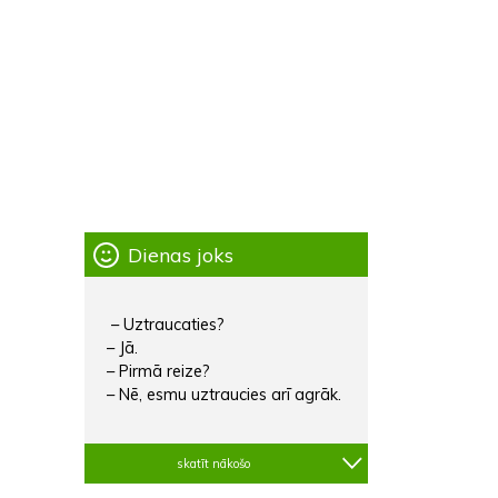
Dienas joks
– Uztraucaties?
– Jā.
– Pirmā reize?
– Nē, esmu uztraucies arī agrāk.
skatīt nākošo