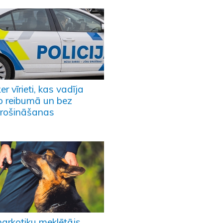
er vīrieti, kas vadīja
o reibumā un bez
rošināšanas
narkotiku meklētājs