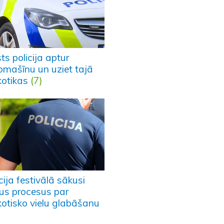
ts policija aptur
omašīnu un uziet tajā
kotikas
(7)
cija festivālā sākusi
rus procesus par
kotisko vielu glabāšanu