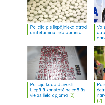
Policija pie liepājnieka atrod
Vals
amfetamīnu lielā apmērā
aut
nar
Policija kādā dzīvoklī
Poli
Liepājā konstatē nelegālās
čet
vielas lielā apjomā
(2)
nar
(2)