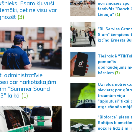
ekšnieks: Esam kļuvuši
norisināsies spor
ernāki, bet ne visu var
festivāls "Beach
Liepaja"
(1)
gnozēt
(3)
"BL Serviss Gran
Slam" čempiona t
izcīna Ernests Bu
Tiešraidē "TikTo
pamanīts
apdraudējums m
bērniem
(3)
i administratīvie
cesi par narkotiskajām
Uz ielas notriekt
lām "Summer Sound
sieviete; par gūt
3" laikā
(1)
traumām viņa
"apjautusi" tikai 
atgriešanās māj
“Bioforce” piesai
Baltijas biometā
nozarē līdz šim l