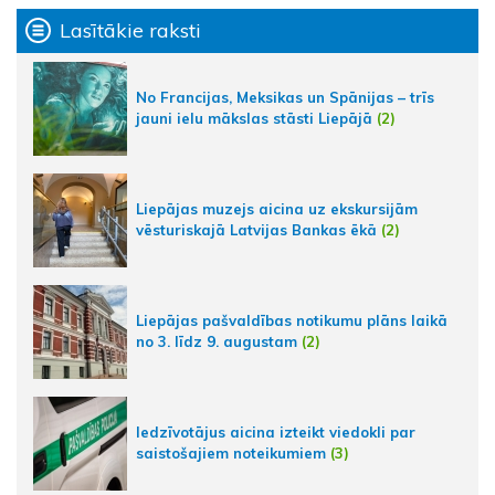
Lasītākie raksti
No Francijas, Meksikas un Spānijas – trīs
jauni ielu mākslas stāsti Liepājā
(2)
Liepājas muzejs aicina uz ekskursijām
vēsturiskajā Latvijas Bankas ēkā
(2)
Liepājas pašvaldības notikumu plāns laikā
no 3. līdz 9. augustam
(2)
Iedzīvotājus aicina izteikt viedokli par
saistošajiem noteikumiem
(3)