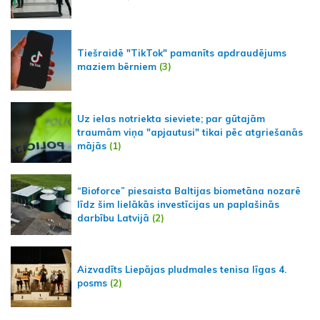
Tiešraidē "TikTok" pamanīts apdraudējums
maziem bērniem
(3)
Uz ielas notriekta sieviete; par gūtajām
traumām viņa "apjautusi" tikai pēc atgriešanās
mājās
(1)
“Bioforce” piesaista Baltijas biometāna nozarē
līdz šim lielākās investīcijas un paplašinās
darbību Latvijā
(2)
Aizvadīts Liepājas pludmales tenisa līgas 4.
posms
(2)