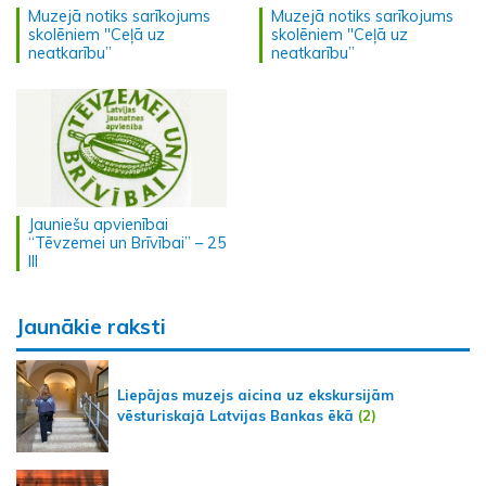
Muzejā notiks sarīkojums
Muzejā notiks sarīkojums
skolēniem "Ceļā uz
skolēniem "Ceļā uz
neatkarību”
neatkarību”
Jauniešu apvienībai
“Tēvzemei un Brīvībai” – 25
III
Jaunākie raksti
Liepājas muzejs aicina uz ekskursijām
vēsturiskajā Latvijas Bankas ēkā
(2)