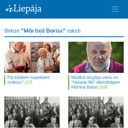
Birkas
"Mārtiņš Bariss"
raksti
Par kādiem nopelniem
Mūžībā aizgājis viens no
ordenis?
(17)
"Helsinki 86" dibinātājiem
Mārtiņš Bariss
(10)