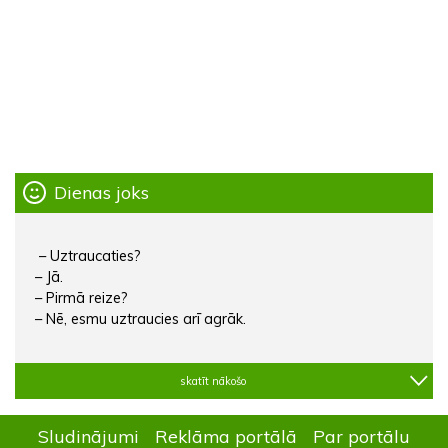
Dienas joks
– Uztraucaties?
– Jā.
– Pirmā reize?
– Nē, esmu uztraucies arī agrāk.
skatīt nākošo
Sludinājumi
Reklāma portālā
Par portālu