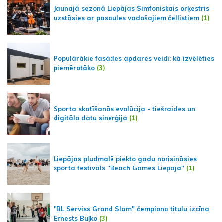
Jaunajā sezonā Liepājas Simfoniskais orķestris
uzstāsies ar pasaules vadošajiem čellistiem
(1)
Populārākie fasādes apdares veidi: kā izvēlēties
piemērotāko
(3)
Sporta skatīšanās evolūcija - tiešraides un
digitālo datu sinerģija
(1)
Liepājas pludmalē piekto gadu norisināsies
sporta festivāls "Beach Games Liepaja"
(1)
"BL Serviss Grand Slam" čempiona titulu izcīna
Ernests Buļko
(3)