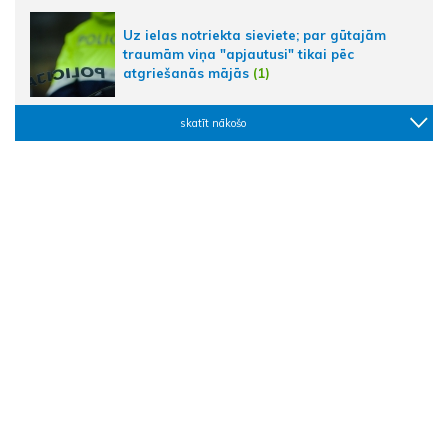
Uz ielas notriekta sieviete; par gūtajām
traumām viņa "apjautusi" tikai pēc
atgriešanās mājās
(1)
skatīt nākošo