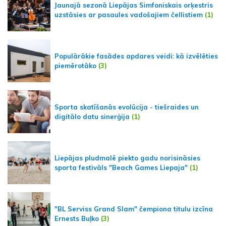
Jaunajā sezonā Liepājas Simfoniskais orķestris
uzstāsies ar pasaules vadošajiem čellistiem
(1)
Populārākie fasādes apdares veidi: kā izvēlēties
piemērotāko
(3)
Sporta skatīšanās evolūcija - tiešraides un
digitālo datu sinerģija
(1)
Liepājas pludmalē piekto gadu norisināsies
sporta festivāls "Beach Games Liepaja"
(1)
"BL Serviss Grand Slam" čempiona titulu izcīna
Ernests Buļko
(3)