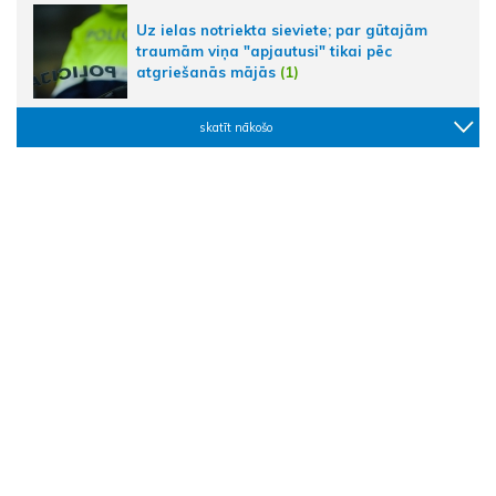
Uz ielas notriekta sieviete; par gūtajām
traumām viņa "apjautusi" tikai pēc
atgriešanās mājās
(1)
skatīt nākošo