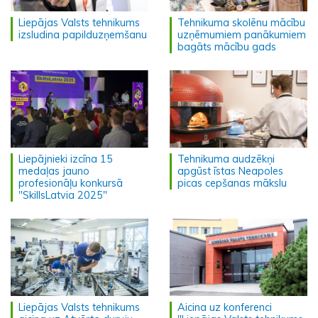
Liepājas Valsts tehnikums
Tehnikuma skolēnu mācību
izsludina papilduzņemšanu
uzņēmumiem panākumiem
bagāts mācību gads
Liepājnieki izcīna 15
Tehnikuma audzēkņi
medaļas jauno
apgūst īstas Neapoles
profesionāļu konkursā
picas cepšanas mākslu
"SkillsLatvia 2025"
Liepājas Valsts tehnikums
Aicina uz konferenci