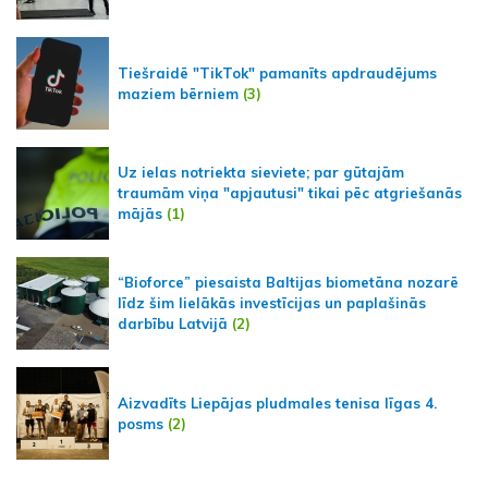
Tiešraidē "TikTok" pamanīts apdraudējums
maziem bērniem
(3)
Uz ielas notriekta sieviete; par gūtajām
traumām viņa "apjautusi" tikai pēc atgriešanās
mājās
(1)
“Bioforce” piesaista Baltijas biometāna nozarē
līdz šim lielākās investīcijas un paplašinās
darbību Latvijā
(2)
Aizvadīts Liepājas pludmales tenisa līgas 4.
posms
(2)