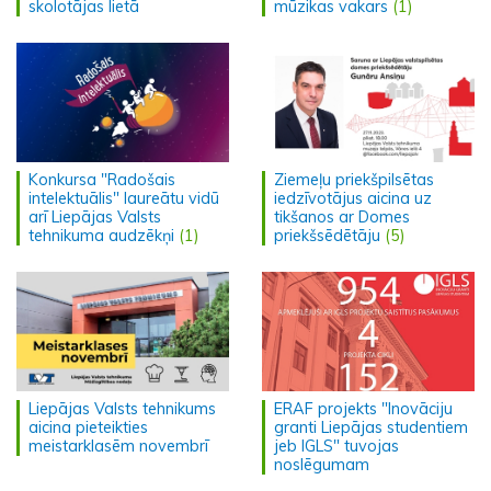
skolotājas lietā
mūzikas vakars
(1)
Konkursa "Radošais
Ziemeļu priekšpilsētas
intelektuālis" laureātu vidū
iedzīvotājus aicina uz
arī Liepājas Valsts
tikšanos ar Domes
tehnikuma audzēkņi
(1)
priekšsēdētāju
(5)
Liepājas Valsts tehnikums
ERAF projekts "Inovāciju
aicina pieteikties
granti Liepājas studentiem
meistarklasēm novembrī
jeb IGLS" tuvojas
noslēgumam