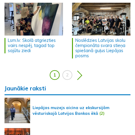
Lsm.lv: Skolā atgriezties
Noslēdzies Latvijas skolu
vairs nespēj, tagad top
čempionāta svara stieņa
sajūtu ziedi
spiešanā guļus Liepājas
posms
1
2
Jaunākie raksti
Liepājas muzejs aicina uz ekskursijām
vēsturiskajā Latvijas Bankas ēkā
(2)