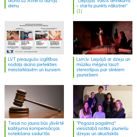
aicina uz Atvērto durvju
"Liepājas Valsts tehnikums
dienu
– starta punkts nākotnei"
(1)
LVT pieaugušo izglītības
Lsm.lv: Liepājā ar dzeju un
nodaļa aicina pieteikties
mūziku mēģina lauzt
meistarklasēm un kursiem
stereotipus par slinkiem
jauniešiem
Tiesai no jauna būs jāvērtē
"Pegaza pagalma"
kaitējuma kompensācijas
viesistabā notiks jauniešu
noteikšana sadurtās
dzejas un akustiskās