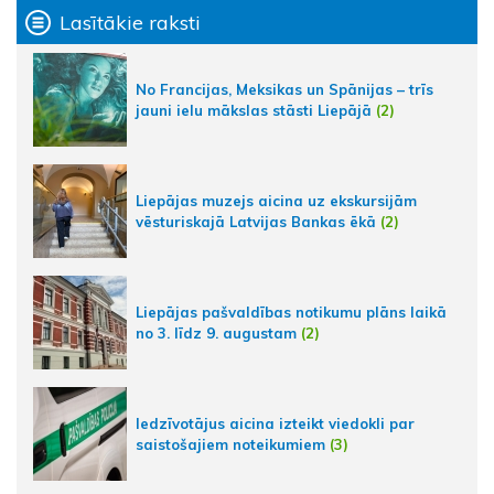
Lasītākie raksti
No Francijas, Meksikas un Spānijas – trīs
jauni ielu mākslas stāsti Liepājā
(2)
Liepājas muzejs aicina uz ekskursijām
vēsturiskajā Latvijas Bankas ēkā
(2)
Liepājas pašvaldības notikumu plāns laikā
no 3. līdz 9. augustam
(2)
Iedzīvotājus aicina izteikt viedokli par
saistošajiem noteikumiem
(3)