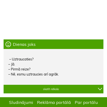
Dienas joks
– Uztraucaties?
– Jā.
– Pirmā reize?
– Nē, esmu uztraucies arī agrāk.
skatīt nākošo
Sludinājumi
Reklāma portālā
Par portālu