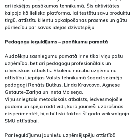
arī iekšējos pasākumos tehnikumā. Šīs aktivitātes
kalpoja kā lieliska platforma, lai testētu savu produktu
tirgū, attīstītu klientu apkalpošanas prasmes un gūtu
pārliecību par savas idejas dzīvotspēju.
Pedagogu ieguldījums – panākumu pamatā
Audzēkņu sasniegumu pamatā ir ne tikai viņu pašu
uzņēmība, bet arī pedagogu profesionālais un
cilvēciskais atbalsts. Skolēnu mācību uzņēmumu
attīstību Liepājas Valsts tehnikumā šogad sekmēja
pedagogi Renāts Butkus, Linda Kravcova, Agnese
Getaute-Zariņa un Ineta Moiseņa.
Viņu sniegtais metodiskais atbalsts, iedvesmojošie
padomi un spēja radīt vidi, kurā jaunieši uzdrošinās
eksperimentēt, bija būtiski faktori šī gada veiksmīgajai
SMU attīstībai.
Par ieguldījumu jauniešu uzņēmējspēju attīstībā