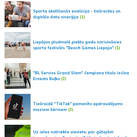
Sporta skatīšanās evolūcija - tiešraides un
digitālo datu sinerģija
(1)
Liepājas pludmalē piekto gadu norisināsies
sporta festivāls "Beach Games Liepaja"
(1)
"BL Serviss Grand Slam" čempiona titulu izcīna
Ernests Buļko
(3)
Tiešraidē "TikTok" pamanīts apdraudējums
maziem bērniem
(3)
Uz ielas notriekta sieviete; par gūtajām