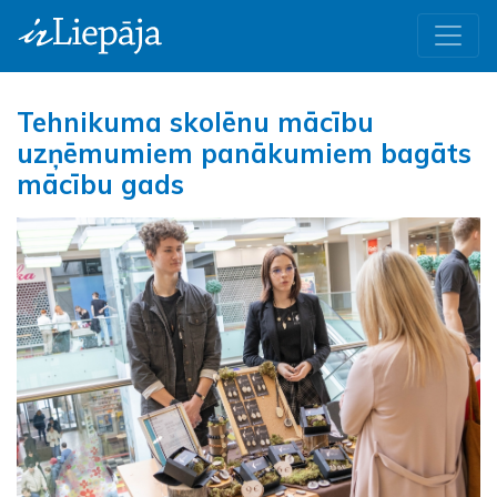
Tehnikuma skolēnu mācību
uzņēmumiem panākumiem bagāts
mācību gads