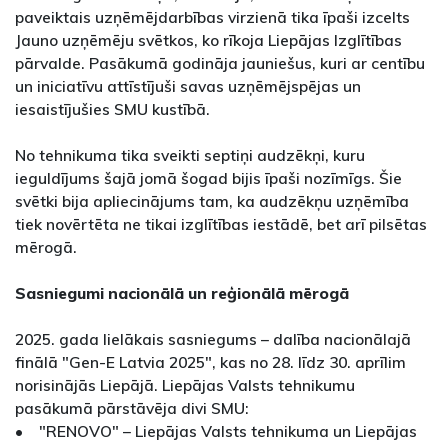
paveiktais uzņēmējdarbības virzienā tika īpaši izcelts
Jauno uzņēmēju svētkos, ko rīkoja Liepājas Izglītības
pārvalde. Pasākumā godināja jauniešus, kuri ar centību
un iniciatīvu attīstījuši savas uzņēmējspējas un
iesaistījušies SMU kustībā.
No tehnikuma tika sveikti septiņi audzēkņi, kuru
ieguldījums šajā jomā šogad bijis īpaši nozīmīgs. Šie
svētki bija apliecinājums tam, ka audzēkņu uzņēmība
tiek novērtēta ne tikai izglītības iestādē, bet arī pilsētas
mērogā.
Sasniegumi nacionālā un reģionālā mērogā
2025. gada lielākais sasniegums – dalība nacionālajā
finālā "Gen-E Latvia 2025", kas no 28. līdz 30. aprīlim
norisinājās Liepājā. Liepājas Valsts tehnikumu
pasākumā pārstāvēja divi SMU:
• "RENOVO" – Liepājas Valsts tehnikuma un Liepājas