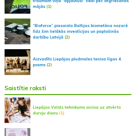
traumām viņa "apjautusi" tikai pēc atgriešanās
mājās
(1)
“Bioforce” piesaista Baltijas biometāna nozarē
līdz šim lielākās investīcijas un paplašinās
darbību Latvijā
(2)
Aizvadīts Liepājas pludmales tenisa līgas 4.
posms
(2)
Saistītie raksti
Liepājas Valsts tehnikums aicina uz atvērto
durvju dienu
(1)