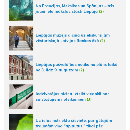
No Francijas, Meksikas un Spānijas – trīs
jauni ielu mākslas stāsti Liepājā
(2)
Liepājas muzejs aicina uz ekskursijām
vēsturiskajā Latvijas Bankas ēkā
(2)
Liepājas pašvaldības notikumu plāns laikā
no 3. līdz 9. augustam
(2)
Iedzīvotājus aicina izteikt viedokli par
saistošajiem noteikumiem
(3)
Uz ielas notriekta sieviete; par gūtajām
traumām viņa "apjautusi" tikai pēc