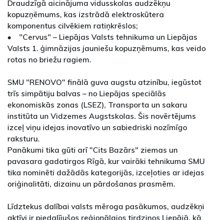
Draudzīgā aicinājuma vidusskolas audzēkņu
kopuzņēmums, kas izstrādā elektroskūtera
komponentus cilvēkiem ratiņkrēslos;
• "Cervus" – Liepājas Valsts tehnikuma un Liepājas
Valsts 1. ģimnāzijas jauniešu kopuzņēmums, kas veido
rotas no briežu ragiem.
SMU "RENOVO" finālā guva augstu atzinību, iegūstot
trīs simpātiju balvas – no Liepājas speciālās
ekonomiskās zonas (LSEZ), Transporta un sakaru
institūta un Vidzemes Augstskolas. Šis novērtējums
izceļ viņu idejas inovatīvo un sabiedriski nozīmīgo
raksturu.
Panākumi tika gūti arī "Cits Bazārs" ziemas un
pavasara gadatirgos Rīgā, kur vairāki tehnikuma SMU
tika nominēti dažādās kategorijās, izceļoties ar idejas
oriģinalitāti, dizainu un pārdošanas prasmēm.
Līdztekus dalībai valsts mēroga pasākumos, audzēkņi
aktīvi ir piedalījušos reģionālajos tirdziņos Liepājā, kā