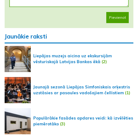
Pievienot
Jaunākie raksti
Liepājas muzejs aicina uz ekskursijām
vēsturiskajā Latvijas Bankas ēkā
(2)
Jaunajā sezonā Liepājas Simfoniskais orķestris
uzstāsies ar pasaules vadošajiem čellistiem
(1)
Populārākie fasādes apdares veidi: kā izvēlēties
piemērotāko
(3)