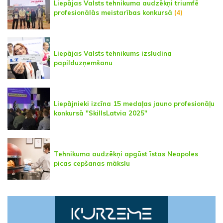
Liepājas Valsts tehnikuma audzēkņi triumfē
profesionālās meistarības konkursā
(4)
Liepājas Valsts tehnikums izsludina
papilduzņemšanu
Liepājnieki izcīna 15 medaļas jauno profesionāļu
konkursā "SkillsLatvia 2025"
Tehnikuma audzēkņi apgūst īstas Neapoles
picas cepšanas mākslu