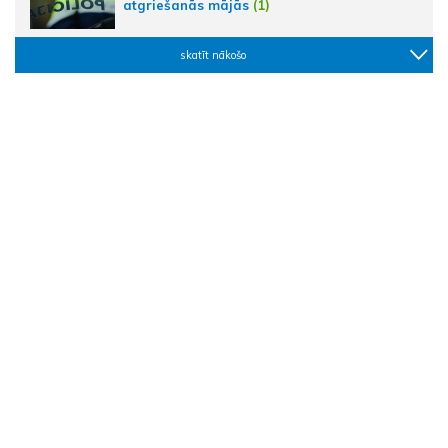
atgriešanās mājās
(1)
skatīt nākošo