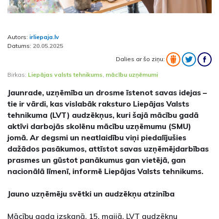
Autors:
irliepaja.lv
Datums:
20.05.2025
Dalies ar šo ziņu:
Birkas:
Liepājas valsts tehnikums
,
mācību uzņēmumi
Jaunrade, uzņēmība un drosme īstenot savas idejas –
tie ir vārdi, kas vislabāk raksturo Liepājas Valsts
tehnikuma (LVT) audzēkņus, kuri šajā mācību gadā
aktīvi darbojās skolēnu mācību uzņēmumu (SMU)
jomā. Ar degsmi un neatlaidību viņi piedalījušies
dažādos pasākumos, attīstot savas uzņēmējdarbības
prasmes un gūstot panākumus gan vietējā, gan
nacionālā līmenī, informē Liepājas Valsts tehnikums.
Jauno uzņēmēju svētki un audzēkņu atzinība
Mācību gada izskaņā, 15. maijā, LVT audzēkņu