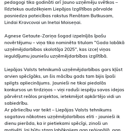
pedagogi tika godināti arī Jauno uzņēmēju svētkos –
līdztekus audzēkņiem Liepājas Izglītības pārvalde
pasniedza pateicības rakstus Renātam Butkusam,
Lindai Kravcovai un Inetai Moiseņai.
Agnese Getaute-Zariņa šogad izpelnījās īpašu
novērtējumu – viņa tika nominēta titulam "Gada labākā
uzņēmējdarbības skolotāja 2025", kas izceļ viņas
ieguldījumu jauniešu uzņēmējdarbības izglītībā.
Liepājas Valsts tehnikumā uzņēmējdarbības gars kļūst
arvien spēcīgāks, un šis mācību gads tam bijis īpaši
spilgts apliecinājums. Jaunieši ne tikai piedalās
konkursos un tirdziņos – viņi raduši iespēju savas idejas
pārvērst reālos projektos, ietekmējot apkārtējo vidi un
sabiedrību.
Ar pārliecību var teikt – Liepājas Valsts tehnikums
sagatavo nākotnes uzņēmējdarbības eliti - jaunieši ik
dienu pierāda, ka ir pietiekami spēcīgi, zinoši un
motivēti, lai būtu starp labākajiem gan reģionālā, gan