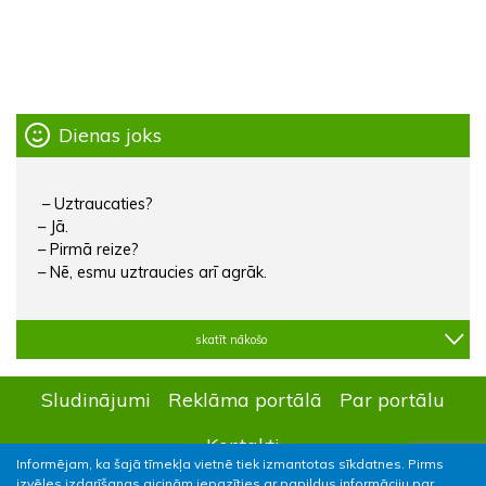
Dienas joks
– Uztraucaties?
– Jā.
– Pirmā reize?
– Nē, esmu uztraucies arī agrāk.
skatīt nākošo
Sludinājumi
Reklāma portālā
Par portālu
Kontakti
Informējam, ka šajā tīmekļa vietnē tiek izmantotas sīkdatnes. Pirms
izvēles izdarīšanas aicinām iepazīties ar papildus informāciju par