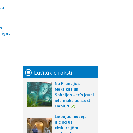
bu
as
 līgas
Lasītākie raksti
No Francijas,
Meksikas un
Spānijas – trīs jauni
ielu mākslas stāsti
Liepājā
(2)
Liepājas muzejs
aicina uz
ekskursijām