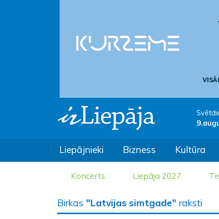
Svētdi
9.aug
Liepājnieki
Bizness
Kultūra
Koncerts
Liepāja 2027
Te
Birkas
"Latvijas simtgade"
raksti