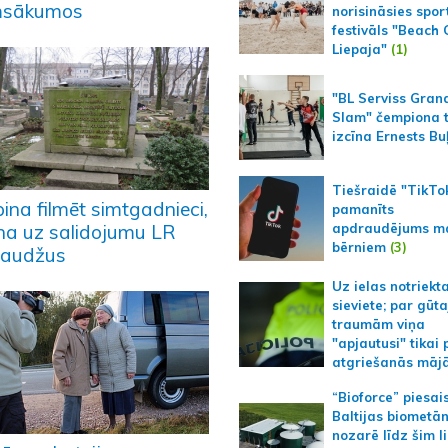
msākumos
norisināsies spor
festivāls "Beach
Liepaja"
(1)
"BL Serviss Gran
Slam" čempiona t
izcīna Ernests Bu
Tiešraidē "TikTo
ina filmēt simtgadnieci,
pamanīts
apdraudējums m
ina uz salidojumu LR
bērniem
(3)
naudžus
Uz ielas notriekt
sieviete; par gūt
traumām viņa
"apjautusi" tikai 
atgriešanās māj
“Bioforce” piesai
Baltijas biometā
nozarē līdz šim l