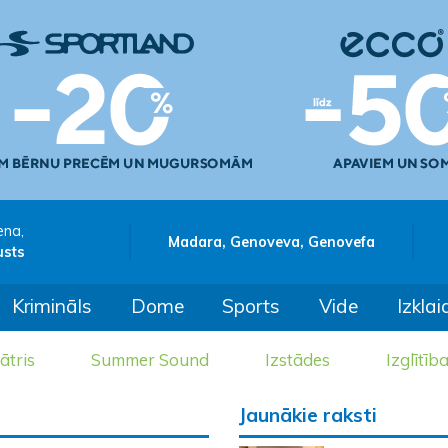
ena,
Madara, Genoveva, Genovefa
usts
Krimināls
Dome
Sports
Vide
Izklai
ātris
Summer Sound
Izstādes
Izglītīb
Jaunākie raksti