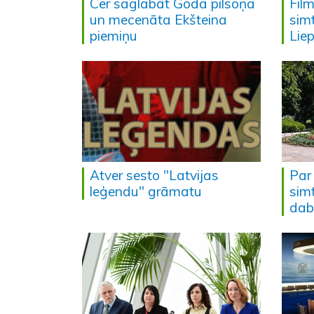
Cer saglabāt Goda pilsoņa
Fil
un mecenāta Ekšteina
sim
piemiņu
Lie
Atver sesto "Latvijas
Par
leģendu" grāmatu
sim
dab