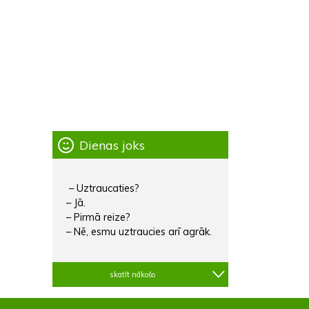
Dienas joks
– Uztraucaties?
– Jā.
– Pirmā reize?
– Nē, esmu uztraucies arī agrāk.
skatīt nākošo