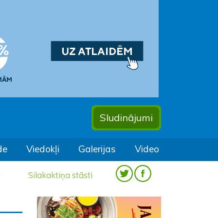
Sludinājumi
de
Viedokļi
Galerijas
Video
a
Silakaktiņa stāsti