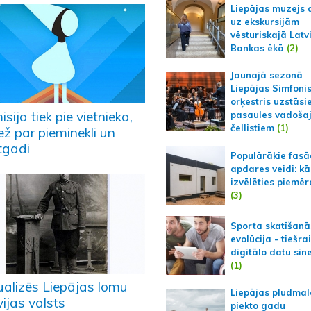
Liepājas muzejs 
uz ekskursijām
vēsturiskajā Latv
Bankas ēkā
(2)
Jaunajā sezonā
Liepājas Simfoni
orķestris uzstāsi
sija tiek pie vietnieka,
pasaules vadoša
čellistiem
(1)
ež par pieminekli un
tgadi
Populārākie fas
apdares veidi: kā
izvēlēties piemēr
(3)
Sporta skatīšanā
evolūcija - tiešra
digitālo datu sin
(1)
ualizēs Liepājas lomu
Liepājas pludmal
ijas valsts
piekto gadu