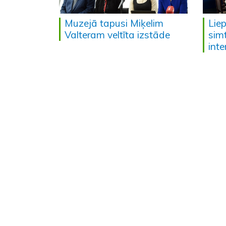
Muzejā tapusi Miķelim
Liep
Valteram veltīta izstāde
sim
inte