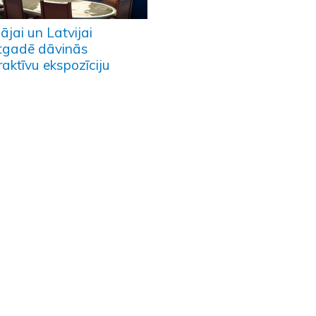
ājai un Latvijai
tgadē dāvinās
raktīvu ekspozīciju