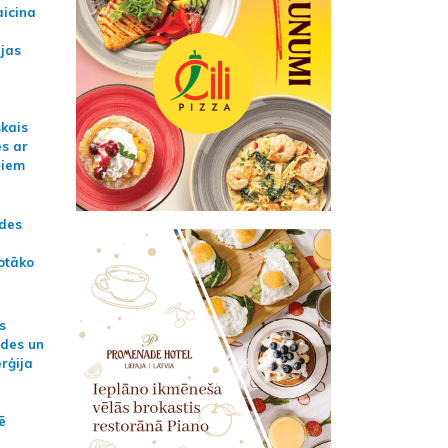
aicina
ijas
skais
es ar
jiem
ādes
otāko
s
ides un
erģija
ē