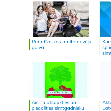
Paradīze, kas radīta ar vēju
Komi
galvā
spri
sim
Aicina atsaukties un
Akt
piedalīties simtgadnieku
Latv