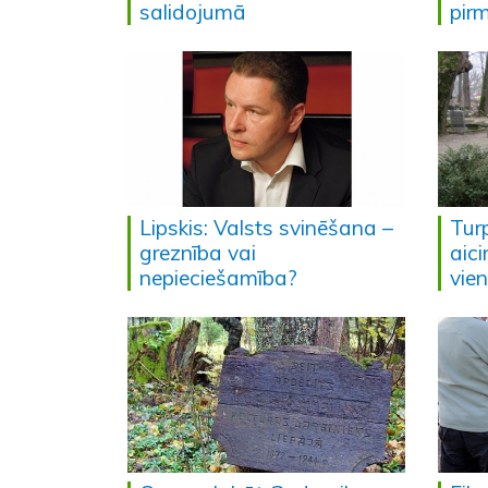
salidojumā
pir
Lipskis: Valsts svinēšana –
Turp
greznība vai
aic
nepieciešamība?
vie