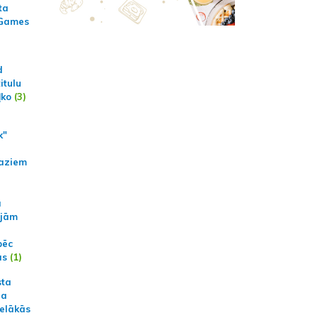
ta
 Games
d
itulu
ļko
(3)
k"
aziem
a
ajām
pēc
ās
(1)
sta
na
ielākās