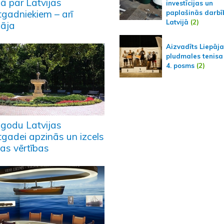
mā par Latvijas
investīcijas un
tgadniekiem – arī
paplašinās darbī
Latvijā
(2)
pāja
Aizvadīts Liepāj
pludmales tenisa
4. posms
(2)
 godu Latvijas
tgadei apzinās un izcels
as vērtības