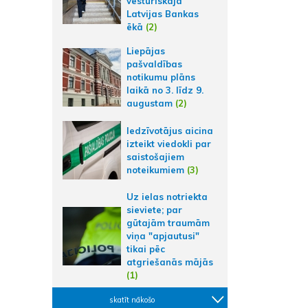
vēsturiskajā
Latvijas Bankas
ēkā
(2)
Liepājas
pašvaldības
notikumu plāns
laikā no 3. līdz 9.
augustam
(2)
Iedzīvotājus aicina
izteikt viedokli par
saistošajiem
noteikumiem
(3)
Uz ielas notriekta
sieviete; par
gūtajām traumām
viņa "apjautusi"
tikai pēc
atgriešanās mājās
(1)
skatīt nākošo