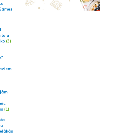
ta
 Games
d
itulu
ļko
(3)
k"
aziem
a
ajām
pēc
ās
(1)
sta
na
ielākās