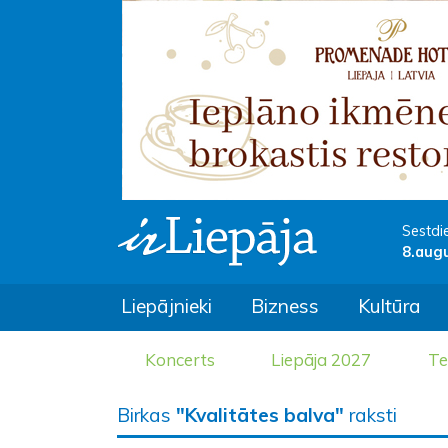
Sestdi
8.aug
Liepājnieki
Bizness
Kultūra
Koncerts
Liepāja 2027
Te
Birkas
"Kvalitātes balva"
raksti