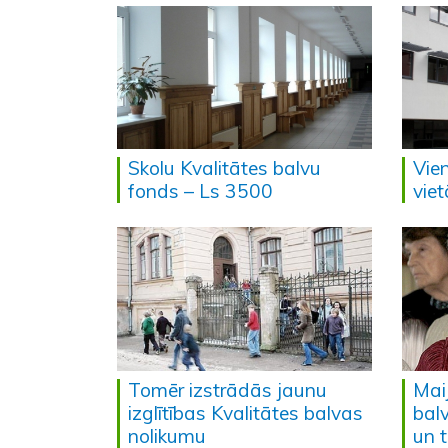
Skolu Kvalitātes balvu
Vie
fonds – Ls 3500
vie
Tomēr izstrādās jaunu
Mai
izglītības Kvalitātes balvas
bal
nolikumu
un 