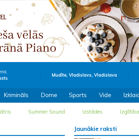
ena,
Mudīte, Vladislavs, Vladislava
usts
Krimināls
Dome
Sports
Vide
Izklai
ātris
Summer Sound
Izstādes
Izglītīb
Jaunākie raksti