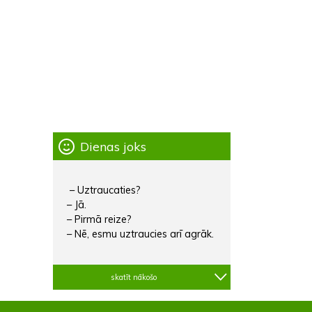
Dienas joks
– Uztraucaties?
– Jā.
– Pirmā reize?
– Nē, esmu uztraucies arī agrāk.
skatīt nākošo