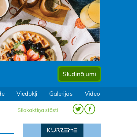
Sludinājumi
de
Viedokļi
Galerijas
Video
a
Silakaktiņa stāsti