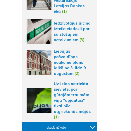
vēsturiskajā
Latvijas Bankas
ēkā
(1)
Iedzīvotājus aicina
izteikt viedokli par
saistošajiem
noteikumiem
(3)
Liepājas
pašvaldības
notikumu plāns
laikā no 3. līdz 9.
augustam
(2)
Uz ielas notriekta
sieviete; par
gūtajām traumām
viņa "apjautusi"
tikai pēc
atgriešanās mājās
(1)
skatīt nākošo