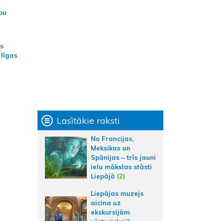
bu
as
 līgas
Lasītākie raksti
No Francijas,
Meksikas un
Spānijas – trīs jauni
ielu mākslas stāsti
Liepājā
(2)
Liepājas muzejs
aicina uz
ekskursijām