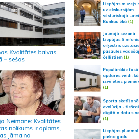
Liepājas muzejs 
uz ekskursijām
vēsturiskajā Latv
Bankas ēkā
(1)
Jaunajā sezonā
Liepājas Simfoni
orķestris uzstāsi
nas Kvalitātes balvas
pasaules vadoša
čellistiem
(1)
tā – sešas
Populārākie fas
apdares veidi: kā
izvēlēties piemēr
(1)
Sporta skatīšanā
evolūcija - tiešra
digitālo datu sin
(1)
ja Neimane: Kvalitātes
vas nolikums ir aplams,
Liepājas pludmal
tas jāmaina
piekto gadu