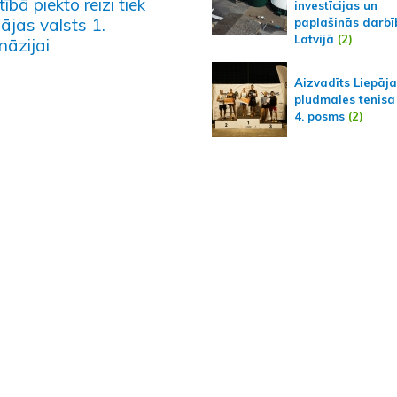
ītībā piekto reizi tiek
investīcijas un
ājas valsts 1.
paplašinās darbī
Latvijā
(2)
nāzijai
Aizvadīts Liepāj
pludmales tenisa
4. posms
(2)