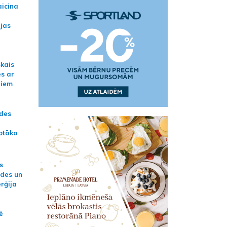
aicina
ijas
skais
es ar
jiem
ādes
otāko
s
ides un
erģija
ē