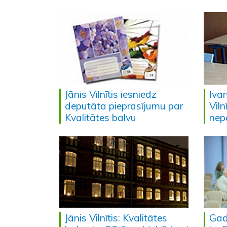
Jānis Vilnītis iesniedz
Ivar
deputāta pieprasījumu par
Viln
Kvalitātes balvu
nep
Jānis Vilnītis: Kvalitātes
Gad