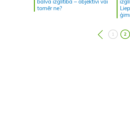
balva izglītībā – objektīvi vai
izgl
tomēr ne?
Liep
ģim
1
2