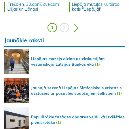
Trešdien, 30.aprīlī, sveicam
Liepājā mutuļos Kultūras
Lilijas un Liānas!
katls "Liepā.Jā!"
1
2
Jaunākie raksti
Liepājas muzejs aicina uz ekskursijām
vēsturiskajā Latvijas Bankas ēkā
(1)
Jaunajā sezonā Liepājas Simfoniskais orķestris
uzstāsies ar pasaules vadošajiem čellistiem
(1)
Populārākie fasādes apdares veidi: kā izvēlēties
piemērotāko
(1)