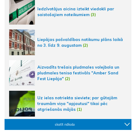
Iedzīvotājus aicina izteikt viedokli par
saistošajiem noteikumiem
(3)
Liepājas pašvaldības notikumu plāns laikā
no 3. līdz 9. augustam
(2)
Aizvadīts trešais pludmales volejbola un
pludmales tenisa festivāls "Amber Sand
Fest Liepāja"
(2)
Uz ielas notriekta sieviete; par gūtajām
traumām viņa "apjautusi" tikai pēc
atgriešanās mājās
(1)
skatīt nākošo