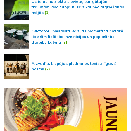
Uz ielas notriekta sieviete; par gūtajām
traumām viņa "apjautusi" tikai pēc atgriešanās
mājās
(1)
“Bioforce” piesaista Baltijas biometāna nozarē
līdz šim lielākās investīcijas un paplašinās
darbību Latvijā
(2)
Aizvadīts Liepājas pludmales tenisa līgas 4.
posms
(2)