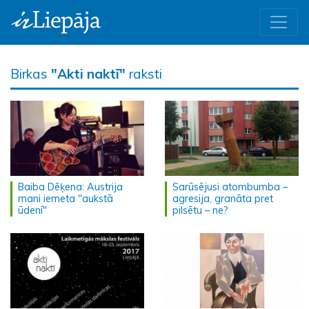
Birkas
"Akti naktī"
raksti
Baiba Dēķena: Austrija
Sarūsējusi atombumba –
mani iemeta "aukstā
agresija, granāta pret
ūdenī"
pilsētu – ne?