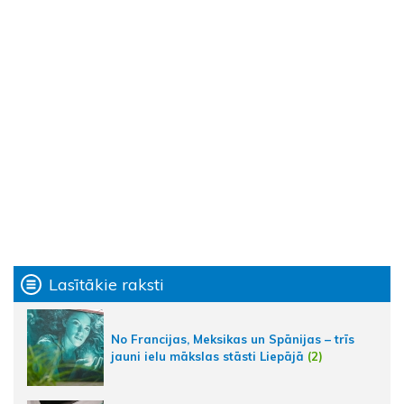
Lasītākie raksti
No Francijas, Meksikas un Spānijas – trīs
jauni ielu mākslas stāsti Liepājā
(2)