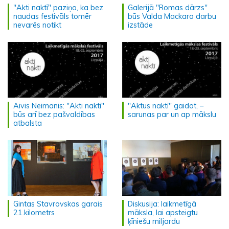
"Akti naktī" paziņo, ka bez
Galerijā "Romas dārzs"
naudas festivāls tomēr
būs Valda Mackara darbu
nevarēs notikt
izstāde
Aivis Neimanis: "Akti naktī"
"Aktus naktī" gaidot, –
būs arī bez pašvaldības
sarunas par un ap mākslu
atbalsta
Gintas Stavrovskas garais
Diskusija: laikmetīgā
21.kilometrs
māksla, lai apsteigtu
ķīniešu miljardu