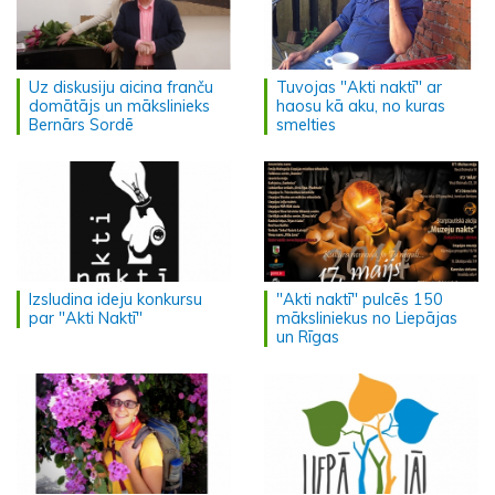
Uz diskusiju aicina franču
Tuvojas "Akti naktī" ar
domātājs un mākslinieks
haosu kā aku, no kuras
Bernārs Sordē
smelties
Izsludina ideju konkursu
"Akti naktī" pulcēs 150
par "Akti Naktī"
māksliniekus no Liepājas
un Rīgas