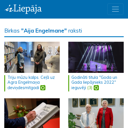
Birkas
"Aija Engelmane"
raksti
Triju mūzu kalps. Ceļā uz
Godināti titula "Goda un
Agra Engelmaņa
Gada liepājnieks 2022"
deviņdesmitgadi
ieguvēji
(3)