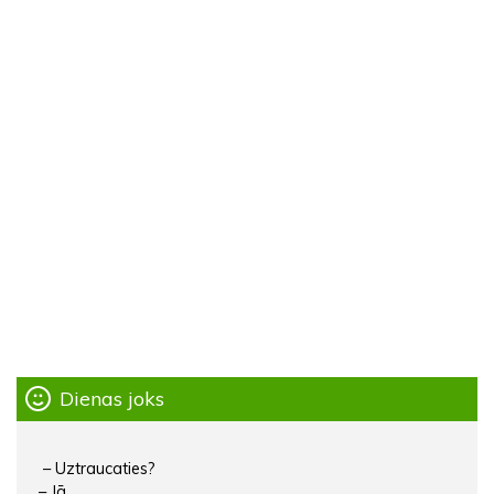
Dienas joks
– Uztraucaties?
– Jā.