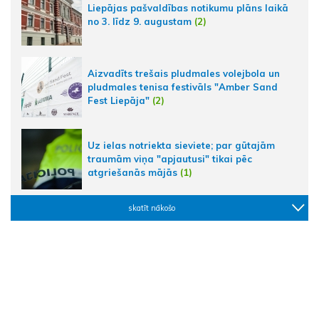
Liepājas pašvaldības notikumu plāns laikā
no 3. līdz 9. augustam
(2)
Aizvadīts trešais pludmales volejbola un
pludmales tenisa festivāls "Amber Sand
Fest Liepāja"
(2)
Uz ielas notriekta sieviete; par gūtajām
traumām viņa "apjautusi" tikai pēc
atgriešanās mājās
(1)
skatīt nākošo