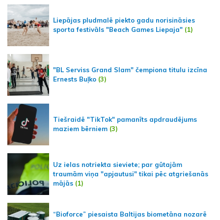
Liepājas pludmalē piekto gadu norisināsies
sporta festivāls "Beach Games Liepaja"
(1)
"BL Serviss Grand Slam" čempiona titulu izcīna
Ernests Buļko
(3)
Tiešraidē "TikTok" pamanīts apdraudējums
maziem bērniem
(3)
Uz ielas notriekta sieviete; par gūtajām
traumām viņa "apjautusi" tikai pēc atgriešanās
mājās
(1)
“Bioforce” piesaista Baltijas biometāna nozarē