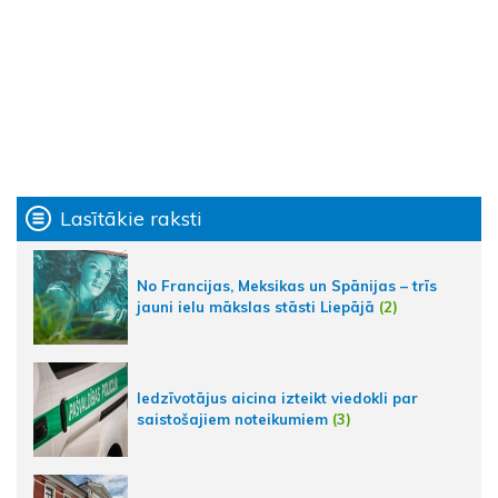
Lasītākie raksti
No Francijas, Meksikas un Spānijas – trīs
jauni ielu mākslas stāsti Liepājā
(2)
Iedzīvotājus aicina izteikt viedokli par
saistošajiem noteikumiem
(3)