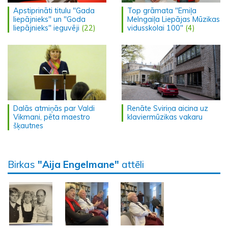
Apstiprināti titulu "Gada
Top grāmata "Emiļa
liepājnieks" un "Goda
Melngaiļa Liepājas Mūzikas
liepājnieks" ieguvēji
(22)
vidusskolai 100"
(4)
Dalās atmiņās par Valdi
Renāte Sviriņa aicina uz
Vikmani, pēta maestro
klaviermūzikas vakaru
šķautnes
Birkas
"Aija Engelmane"
attēli