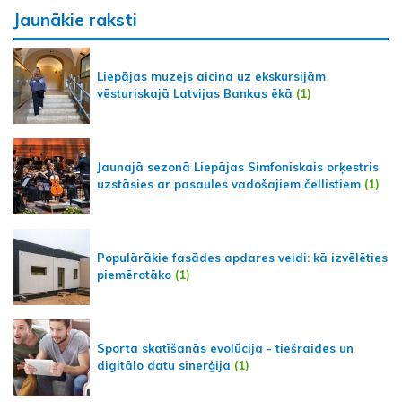
Jaunākie raksti
Liepājas muzejs aicina uz ekskursijām
vēsturiskajā Latvijas Bankas ēkā
(1)
Jaunajā sezonā Liepājas Simfoniskais orķestris
uzstāsies ar pasaules vadošajiem čellistiem
(1)
Populārākie fasādes apdares veidi: kā izvēlēties
piemērotāko
(1)
Sporta skatīšanās evolūcija - tiešraides un
digitālo datu sinerģija
(1)