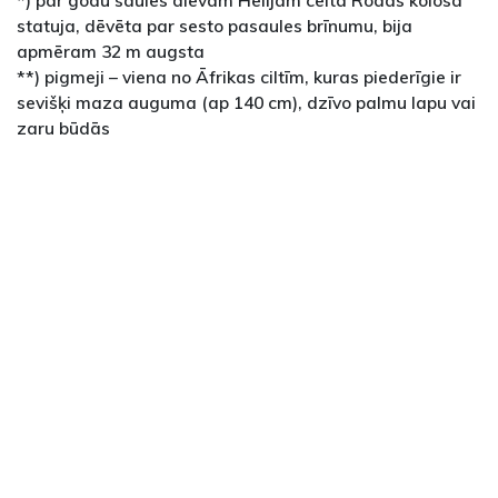
*) par godu saules dievam Hēlijam celtā Rodas kolosa
statuja, dēvēta par sesto pasaules brīnumu, bija
apmēram 32 m augsta
**) pigmeji – viena no Āfrikas ciltīm, kuras piederīgie ir
sevišķi maza auguma (ap 140 cm), dzīvo palmu lapu vai
zaru būdās