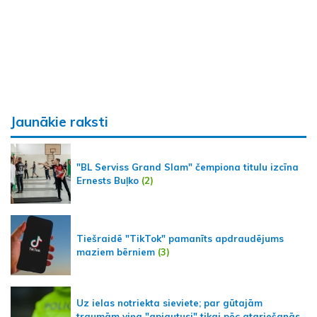
Jaunākie raksti
"BL Serviss Grand Slam" čempiona titulu izcīna
Ernests Buļko
(2)
Tiešraidē "TikTok" pamanīts apdraudējums
maziem bērniem
(3)
Uz ielas notriekta sieviete; par gūtajām
traumām viņa "apjautusi" tikai pēc atgriešanās