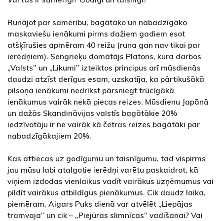
Runājot par samērību, bagātāko un nabadzīgāko
maskaviešu ienākumi pirms dažiem gadiem esot
atšķīrušies apmēram 40 reižu (runa gan nav tikai par
ierēdņiem). Sengrieķu domātājs Platons, kura darbos
„Valsts” un „Likumi” izteiktos principus arī mūsdienās
daudzi atzīst derīgus esam, uzskatīja, ka pārtikušākā
pilsoņa ienākumi nedrīkst pārsniegt trūcīgākā
ienākumus vairāk nekā piecas reizes. Mūsdienu Japānā
un dažās Skandināvijas valstīs bagātākie 20%
iedzīvotāju ir ne vairāk kā četras reizes bagātāki par
nabadzīgākajiem 20%.
Kas attiecas uz godīgumu un taisnīgumu, tad vispirms
jau mūsu labi atalgotie ierēdņi varētu paskaidrot, kā
viņiem izdodas vienlaikus vadīt vairākus uzņēmumus vai
pildīt vairākus atbildīgus pienākumus. Cik daudz laika,
piemēram, Aigars Puks dienā var atvēlēt „Liepājas
tramvaja” un cik – „Piejūras slimnīcas” vadīšanai? Vai