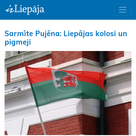
Sarmīte Pujēna: Liepājas kolosi un
pigmeji