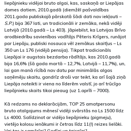
liepājnieku vidējai bruto algai, kas, saskaņā ar Liepājas
domes datiem, 2010.gadā (diemžēl pašvaldības
2011.gada publiskajā pārskatā šādi dati nav iekļauti –
S.P
.) bija 367 lati, un tradicionāli ir zemāka, nekā vidēji
Latvijā (2010.gadā – Ls 403). Jāpiebilst, ka Latvijas Brīvo
arodbiedrību savienības vadītājs Pēteris Krīgers, runājot
par Liepāju, publiski nosauca vēl zemākus skaitļus – Ls
350 un Ls 176 (vidējā pensija). Tikpat tradicionāls
Liepājai ir augstais bezdarba rādītājs, kas 2010.gadā
bija 16,6% (šā gada martā – 12,7%, Latvijā – 11,7%), un,
lai gan manā rīcībā nav datu par minimālās algas
saņēmēju skaitu, gandrīz droši var teikt, ka arī šajā ziņā
Liepāja noteikti ir viena no līderēm valstī, jo arī trūcīgo
liepājnieku skaits tikai pieaug (uz 1.aprīli – 7000).
Kā redzams no deklarācijām, TOP 25 amatpersonu
bruto atalgojums mēnesī vidēji svārstās no Ls 1500 līdz
Ls 4000. Salīdzinot ar vidējo liepājnieku (pigmeju),
vietējo kolosu ienākumi ir četras līdz 11(!) reizes lielāki.
Vai tas ir samērīgi? Godīgi un taisnīgi?