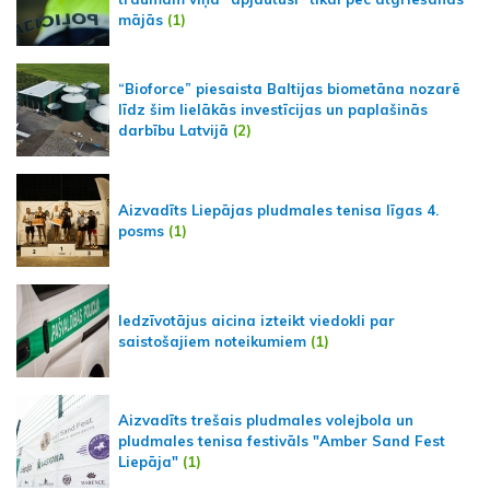
mājās
(1)
“Bioforce” piesaista Baltijas biometāna nozarē
līdz šim lielākās investīcijas un paplašinās
darbību Latvijā
(2)
Aizvadīts Liepājas pludmales tenisa līgas 4.
posms
(1)
Iedzīvotājus aicina izteikt viedokli par
saistošajiem noteikumiem
(1)
Aizvadīts trešais pludmales volejbola un
pludmales tenisa festivāls "Amber Sand Fest
Liepāja"
(1)