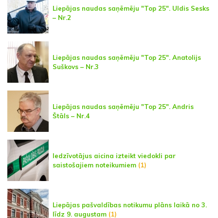
Liepājas naudas saņēmēju "Top 25". Uldis Sesks
– Nr.2
Liepājas naudas saņēmēju "Top 25". Anatolijs
Suškovs – Nr.3
Liepājas naudas saņēmēju "Top 25". Andris
Štāls – Nr.4
Iedzīvotājus aicina izteikt viedokli par
saistošajiem noteikumiem
(1)
Liepājas pašvaldības notikumu plāns laikā no 3.
līdz 9. augustam
(1)