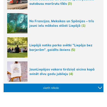
autobusu maršrutu tīkls
(3)
No Francijas, Meksikas un Spānijas – trīs
jauni ielu mākslas stāsti Liepājā
(1)
Liepājā notiks parka svētki "Liepāja bez
barjerām", gaidīts ikviens
(5)
JaunLiepājas vakara tirdziņš aicina kopā
svinēt divu gadu jubileju
(4)
skatīt nākošo