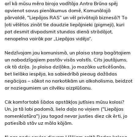
arī kā mūsu mēra biroja vadītāja Antra Brūna spēj
apvienot savus pienākumus domē, Komunālajā
pārvaldē, "Liepājas RAS” un vēl privātajā biznesā?! To
ļoti vēlētos zināt tie daudzie liepājnieki (pigmeji), kuri
pat desmit divpadsmit stundas dienā strādājot,
nenopelna vairāk par „Liepājas vidējo”.
Nedzīvojam jau komunismā, un plaisa starp bagātajiem
un nabadzīgajiem pastāv visās valstīs. Cits jautājums,
cik tā dziļa. Jo plaisa dziļāka, jo mazāka uzticēšanās,
bet lielāka iespēja, ka sabiedrībā pieaug dažādas
negācijas – sākot no narkotikām un alkoholisma, beidzot
ar noziegumiem un cilvēku aizplūšanu.
Cik komfortabli šādos apstākļos jutīsies mūsu kolosi?
Un, ja tā labi padomā, liela daļa no viņiem ("Liepājas
nomenklatūra") jau tagad nevar justies diez cik ērti, jo
patiesībā stāv uz māla kājām.