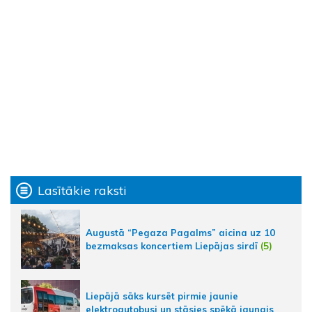
Lasītākie raksti
Augustā “Pegaza Pagalms” aicina uz 10
bezmaksas koncertiem Liepājas sirdī
(5)
Liepājā sāks kursēt pirmie jaunie
elektroautobusi un stāsies spēkā jaunais