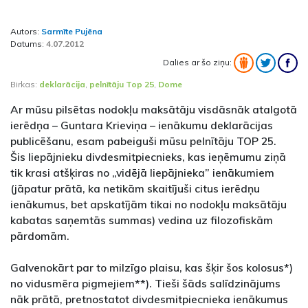
Autors:
Sarmīte Pujēna
Datums:
4.07.2012
Dalies ar šo ziņu:
Birkas:
deklarācija
,
pelnītāju Top 25
,
Dome
Ar mūsu pilsētas nodokļu maksātāju visdāsnāk atalgotā
ierēdņa – Guntara Krieviņa – ienākumu deklarācijas
publicēšanu, esam pabeiguši mūsu pelnītāju TOP 25.
Šis liepājnieku divdesmitpiecnieks, kas ieņēmumu ziņā
tik krasi atšķiras no „vidējā liepājnieka” ienākumiem
(jāpatur prātā, ka netikām skaitījuši citus ierēdņu
ienākumus, bet apskatījām tikai no nodokļu maksātāju
kabatas saņemtās summas) vedina uz filozofiskām
pārdomām.
Galvenokārt par to milzīgo plaisu, kas šķir šos kolosus*)
no vidusmēra pigmejiem**). Tieši šāds salīdzinājums
nāk prātā, pretnostatot divdesmitpiecnieka ienākumus