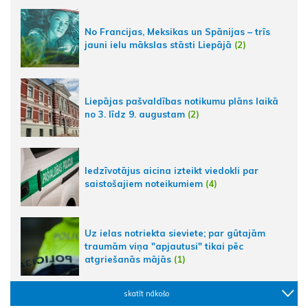
No Francijas, Meksikas un Spānijas – trīs
jauni ielu mākslas stāsti Liepājā
(2)
Liepājas pašvaldības notikumu plāns laikā
no 3. līdz 9. augustam
(2)
Iedzīvotājus aicina izteikt viedokli par
saistošajiem noteikumiem
(4)
Uz ielas notriekta sieviete; par gūtajām
traumām viņa "apjautusi" tikai pēc
atgriešanās mājās
(1)
skatīt nākošo