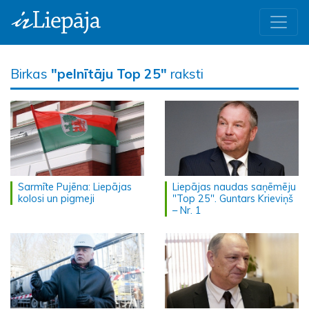
Birkas
"pelnītāju Top 25"
raksti
Sarmīte Pujēna: Liepājas
Liepājas naudas saņēmēju
kolosi un pigmeji
"Top 25". Guntars Krieviņš
– Nr. 1