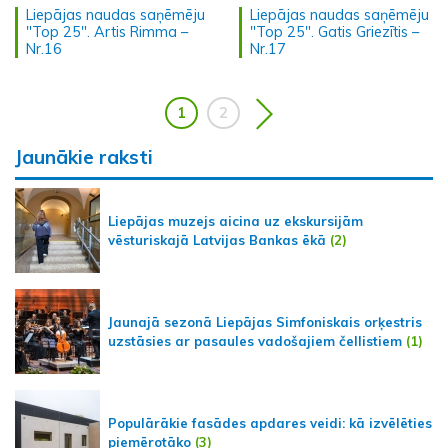
Liepājas naudas saņēmēju
Liepājas naudas saņēmēju
"Top 25". Artis Rimma –
"Top 25". Gatis Griezītis –
Nr.16
Nr.17
1
2
Jaunākie raksti
Liepājas muzejs aicina uz ekskursijām
vēsturiskajā Latvijas Bankas ēkā
(2)
Jaunajā sezonā Liepājas Simfoniskais orķestris
uzstāsies ar pasaules vadošajiem čellistiem
(1)
Populārākie fasādes apdares veidi: kā izvēlēties
piemērotāko
(3)