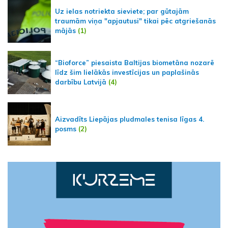
Uz ielas notriekta sieviete; par gūtajām
traumām viņa "apjautusi" tikai pēc atgriešanās
mājās
(1)
“Bioforce” piesaista Baltijas biometāna nozarē
līdz šim lielākās investīcijas un paplašinās
darbību Latvijā
(4)
Aizvadīts Liepājas pludmales tenisa līgas 4.
posms
(2)