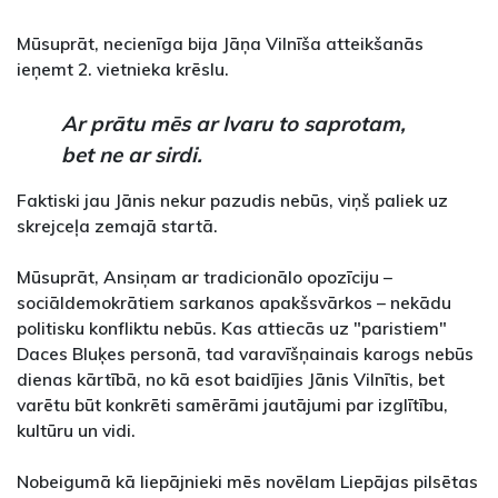
Mūsuprāt, necienīga bija Jāņa Vilnīša atteikšanās
ieņemt 2. vietnieka krēslu.
Ar prātu mēs ar Ivaru to saprotam,
bet ne ar sirdi.
Faktiski jau Jānis nekur pazudis nebūs, viņš paliek uz
skrejceļa zemajā startā.
Mūsuprāt, Ansiņam ar tradicionālo opozīciju –
sociāldemokrātiem sarkanos apakšsvārkos – nekādu
politisku konfliktu nebūs. Kas attiecās uz "paristiem"
Daces Bluķes personā, tad varavīšņainais karogs nebūs
dienas kārtībā, no kā esot baidījies Jānis Vilnītis, bet
varētu būt konkrēti samērāmi jautājumi par izglītību,
kultūru un vidi.
Nobeigumā kā liepājnieki mēs novēlam Liepājas pilsētas