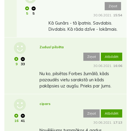
Ziņot
5
5
30.06.2021.
15:54
Kā Gunārs - tā īpatnis. Savdabis.
Divdabis. Kā rāda dzīve - lokāmais.
Zudusī pilsēta
Ziņot
Atbildēt
9
33
30.06.2021.
16:06
Nu ko, pilsētas Forbes žurnālā, kāds
pazaudēs vietu sarakstā un kāds
pakāpsies uz augšu. Prieks par Jums.
cipars
Ziņot
Atbildēt
16
41
30.06.2021.
17:13
Novēlējums turpmākos 4 gadus