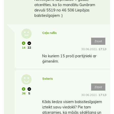
atcerēties, ka šo mandātu Gunāram
devuši 5519 no 46 506 Liepājas
balstiesīgajiem :)
Ceļa rullis
Ziņot
14
22
30.06.2021.
17:13
No kuriem 15 proči partijnieki ar
ģimenēm.
Solaris
Ziņot
36
5
30.06.2021.
17:13
Kāds liedza visiem balsstiesīgajiem
izteikt savu viedokli? Pie tam
atceramies, ka mājās sēdēšana un