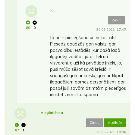
Jā,
Ziņot
89
0
30.06.2021.
17:47
tā arī ir piesegšana un nekas cits!
Piesedz daudzās gan valsts, gan
pašvaldību iestādēs, kur dažā labā
ilggadēji vadītāji jūtas lieli un
visvareni, gluži kā privātīpašnieki, jo,
pusi mūža sēžot savā krēslā, ir
saauguši gan ar krēslu, gan ar tikpat
ilggadējiem domes personāžiem, gan
paspējuši savām dzimtām piederīgos
ieriktēt zem siltā spārna.
Vieglatlētika
Ziņot
Atbildēt
87
1
30.06.2021.
19:36