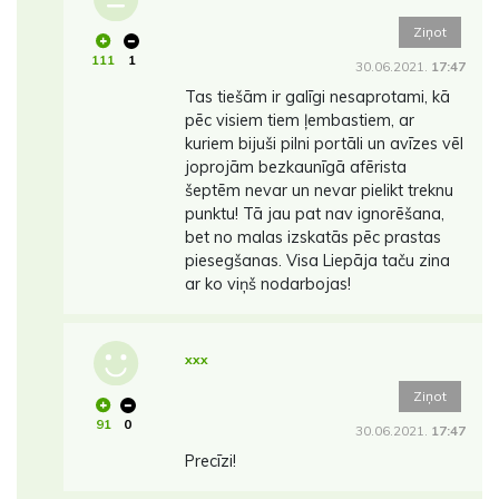
Ziņot
111
1
30.06.2021.
17:47
Tas tiešām ir galīgi nesaprotami, kā
pēc visiem tiem ļembastiem, ar
kuriem bijuši pilni portāli un avīzes vēl
joprojām bezkaunīgā afērista
šeptēm nevar un nevar pielikt treknu
punktu! Tā jau pat nav ignorēšana,
bet no malas izskatās pēc prastas
piesegšanas. Visa Liepāja taču zina
ar ko viņš nodarbojas!
xxx
Ziņot
91
0
30.06.2021.
17:47
Precīzi!