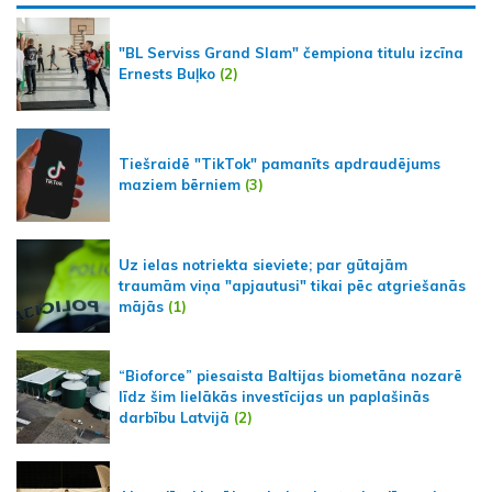
"BL Serviss Grand Slam" čempiona titulu izcīna
Ernests Buļko
(2)
Tiešraidē "TikTok" pamanīts apdraudējums
maziem bērniem
(3)
Uz ielas notriekta sieviete; par gūtajām
traumām viņa "apjautusi" tikai pēc atgriešanās
mājās
(1)
“Bioforce” piesaista Baltijas biometāna nozarē
līdz šim lielākās investīcijas un paplašinās
darbību Latvijā
(2)