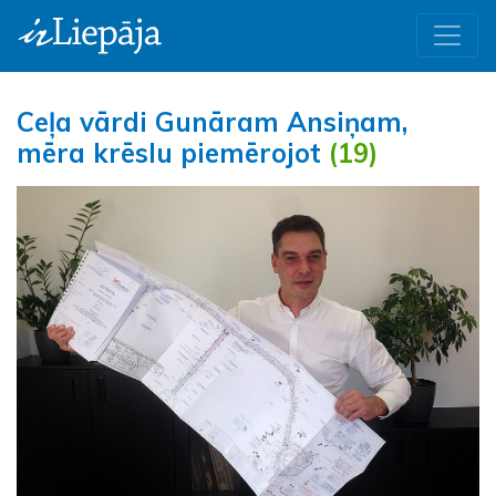
Ceļa vārdi Gunāram Ansiņam,
mēra krēslu piemērojot
(19)