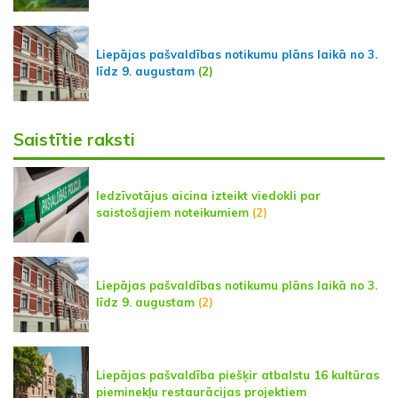
Liepājas pašvaldības notikumu plāns laikā no 3.
līdz 9. augustam
(2)
Saistītie raksti
Iedzīvotājus aicina izteikt viedokli par
saistošajiem noteikumiem
(2)
Liepājas pašvaldības notikumu plāns laikā no 3.
līdz 9. augustam
(2)
Liepājas pašvaldība piešķir atbalstu 16 kultūras
pieminekļu restaurācijas projektiem