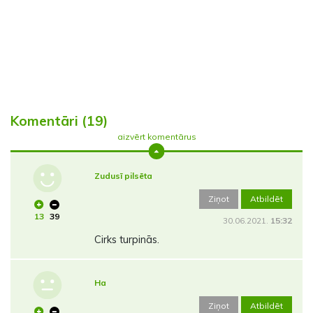
Komentāri (19)
aizvērt komentārus
Zudusī pilsēta
Ziņot
Atbildēt
13
39
30.06.2021.
15:32
Cirks turpinās.
Ha
Ziņot
Atbildēt