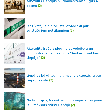
Aizvadīts Liepājas pludmales tenisa līgas 4.
posms
(2)
Iedzīvotājus aicina izteikt viedokli par
saistošajiem noteikumiem
(2)
Aizvadīts trešais pludmales volejbola un
pludmales tenisa festivāls "Amber Sand Fest
Liepāja"
(2)
Liepājas bākā top multimediju ekspozīcija par
Liepājas ostu
(2)
No Francijas, Meksikas un Spānijas – trīs jauni
ielu mākslas stāsti Liepājā
(2)