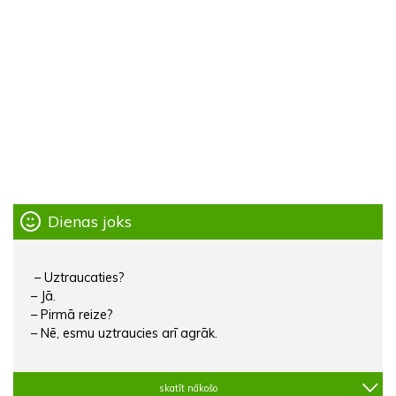
Dienas joks
– Uztraucaties?
– Jā.
– Pirmā reize?
– Nē, esmu uztraucies arī agrāk.
skatīt nākošo