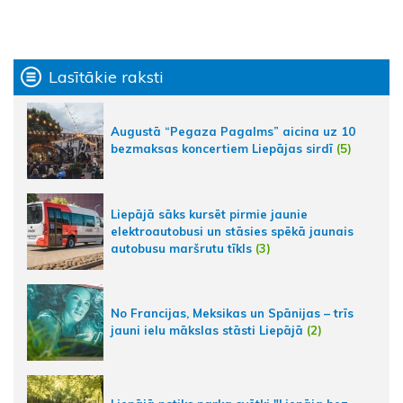
Lasītākie raksti
Augustā “Pegaza Pagalms” aicina uz 10
bezmaksas koncertiem Liepājas sirdī
(5)
Liepājā sāks kursēt pirmie jaunie
elektroautobusi un stāsies spēkā jaunais
autobusu maršrutu tīkls
(3)
No Francijas, Meksikas un Spānijas – trīs
jauni ielu mākslas stāsti Liepājā
(2)