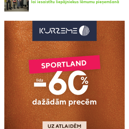
lai iesaistītu liepājniekus lēmumu pieņemšanā