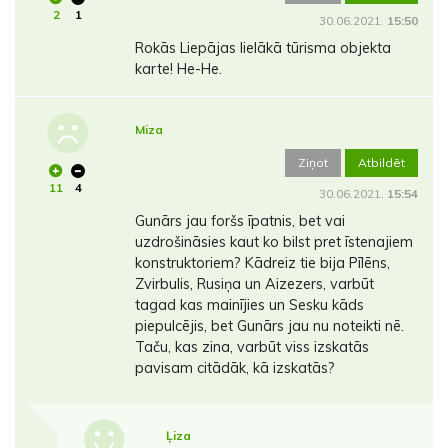
2
1
30.06.2021.
15:50
Rokās Liepājas lielākā tūrisma objekta
karte! He-He.
Miza
Ziņot
Atbildēt
11
4
30.06.2021.
15:54
Gunārs jau foršs īpatnis, bet vai
uzdrošināsies kaut ko bilst pret īstenajiem
konstruktoriem? Kādreiz tie bija Pīlēns,
Zvirbulis, Rusiņa un Aizezers, varbūt
tagad kas mainījies un Sesku kāds
piepulcējis, bet Gunārs jau nu noteikti nē.
Taču, kas zina, varbūt viss izskatās
pavisam citādāk, kā izskatās?
Ļiza