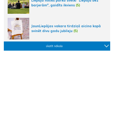
Liepājā notiks parka svētki "Liepāja bez
barjerām", gaidīts ikviens
(5)
JaunLiepājas vakara tirdziņš aicina kopā
svinēt divu gadu jubileju
(5)
skatīt nākošo