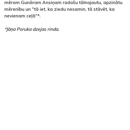
mēram Gunāram Ansiņam radošu tālnojautu, apzinātu
mērenību un "tā iet, ka ziedu nesamin, tā stāvēt, ka
nevienam ceļā"*.
*Jāņa Poruka dzejas rinda.