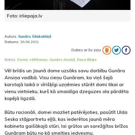
Foto: irliepaja.lv
Autors:
Gunārs Silakaktiņš
Datums:
30.06.2021
Dalies ar šo ziņu:
Birkas:
Dome
,
vēlēšanas
,
Gunārs Ansiņš
,
Dace Bluķe
Vēl brīdis un Jaunā dome uzsāks savu darbību Gunāra
Ansiņa vadībā. Visu cieņu Gunāram, ka viņš šajā
karstajā laikā ir vīrišķīgi uzņēmies stūrēt domi tikai ar
vienu vietnieku, kurš kā smaidīga dzeguzes ola pārdēta
kopējā ligzdā.
Būtu racionāli, domei mazliet patērējoties, pasūtīt Ulda
Seska stājportretu eļļā, kas iederētos jaunā mēra
kabineta gaišākajā stūri, lai grūtos un sarežģītos brīžos
Gunāram būtu no kā smelties iedvesmu.