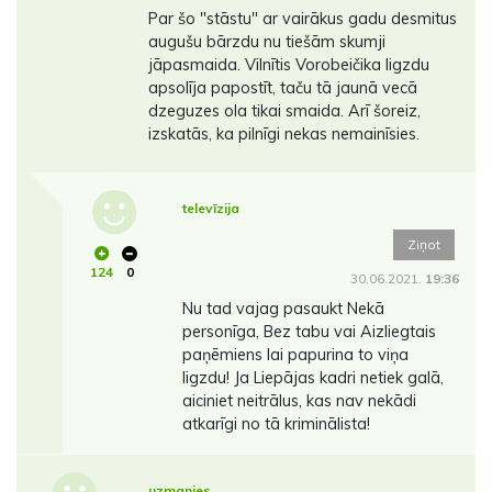
Par šo "stāstu" ar vairākus gadu desmitus
augušu bārzdu nu tiešām skumji
jāpasmaida. Vilnītis Vorobeičika ligzdu
apsolīja papostīt, taču tā jaunā vecā
dzeguzes ola tikai smaida. Arī šoreiz,
izskatās, ka pilnīgi nekas nemainīsies.
televīzija
Ziņot
124
0
30.06.2021.
19:36
Nu tad vajag pasaukt Nekā
personīga, Bez tabu vai Aizliegtais
paņēmiens lai papurina to viņa
ligzdu! Ja Liepājas kadri netiek galā,
aiciniet neitrālus, kas nav nekādi
atkarīgi no tā kriminālista!
uzmanies