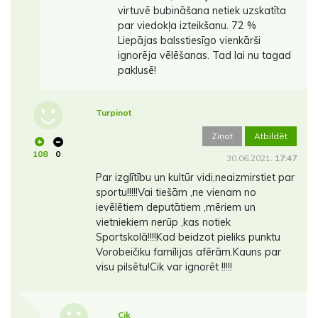
virtuvē bubināšana netiek uzskatīta
par viedokļa izteikšanu. 72 %
Liepājas balsstiesīgo vienkārši
ignorēja vēlēšanas. Tad lai nu tagad
paklusē!
Turpinot
Ziņot
Atbildēt
108
0
30.06.2021.
17:47
Par izglītību un kultūr vidi,neaizmirstiet par
sportu!!!!!Vai tiešām ,ne vienam no
ievēlētiem deputātiem ,mēriem un
vietniekiem nerūp ,kas notiek
Sportskolā!!!!Kad beidzot pieliks punktu
Vorobeičiku famīlijas afērām.Kauns par
visu pilsētu!Cik var ignorēt !!!!!
Cik