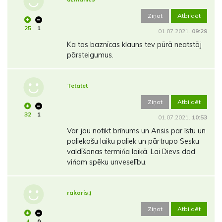
Ziņot
Atbildēt
25
1
01.07.2021.
09:29
Ka tas baznīcas klauns tev pūrā neatstāj
pārsteigumus.
Tetatet
Ziņot
Atbildēt
32
1
01.07.2021.
10:53
Var jau notikt brīnums un Ansis par īstu un
paliekošu laiku paliek un pārtrupo Sesku
valdīšanas termińa laikā. Lai Dievs dod
vińam spēku unveselību.
rakaris:)
Ziņot
Atbildēt
4
0