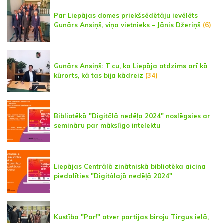
Par Liepājas domes priekšsēdētāju ievēlēts
Gunārs Ansiņš, viņa vietnieks – Jānis Džeriņš
(6)
Gunārs Ansiņš: Ticu, ka Liepāja atdzims arī kā
kūrorts, kā tas bija kādreiz
(34)
Bibliotēkā "Digitālā nedēļa 2024" noslēgsies ar
semināru par mākslīgo intelektu
Liepājas Centrālā zinātniskā bibliotēka aicina
piedalīties "Digitālajā nedēļā 2024"
Kustība "Par!" atver partijas biroju Tirgus ielā,