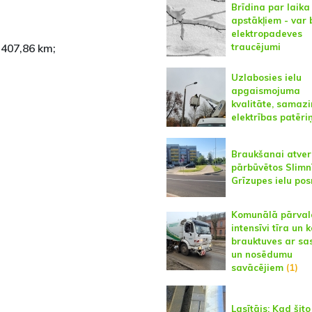
Brīdina par laika
apstākļiem - var 
elektropadeves
traucējumi
 407,86 km;
Uzlabosies ielu
apgaismojuma
kvalitāte, samaz
elektrības patēri
Braukšanai atver
pārbūvētos Slimn
Grīzupes ielu po
Komunālā pārval
intensīvi tīra un k
brauktuves ar sa
un nosēdumu
savācējiem
(1)
Lasītājs: Kad šito