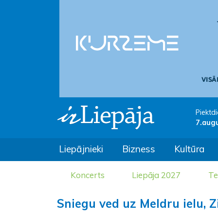
Piektdi
7.aug
Liepājnieki
Bizness
Kultūra
Koncerts
Liepāja 2027
Te
Sniegu ved uz Meldru ielu, Z