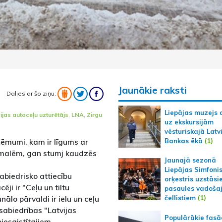
Jaunākie raksti
Dalies ar šo ziņu:
Liepājas muzejs 
ijas autoceļu uzturētājs
,
LNA
,
Zirgu
uz ekskursijām
vēsturiskajā Latv
Bankas ēkā
(1)
ņēmumi, kam ir līgums ar
omalēm, gan stumj kaudzēs
Jaunajā sezonā
Liepājas Simfoni
biedrisko attiecību
orķestris uzstāsi
ēji ir "Ceļu un tiltu
pasaules vadoša
ālo pārvaldi ir ielu un ceļu
čellistiem
(1)
sabiedrības "Latvijas
Populārākie fas
piesaistītajiem