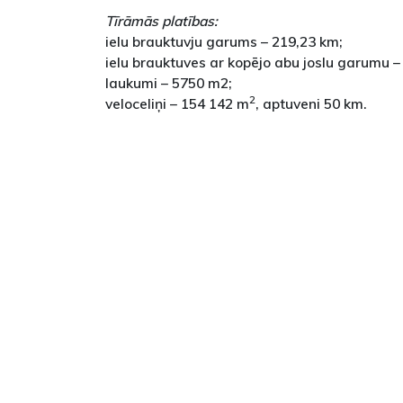
Tīrāmās platības:
ielu brauktuvju garums – 219,23 km;
ielu brauktuves ar kopējo abu joslu garumu –
laukumi – 5750 m2;
2
veloceliņi – 154 142 m
, aptuveni 50 km.