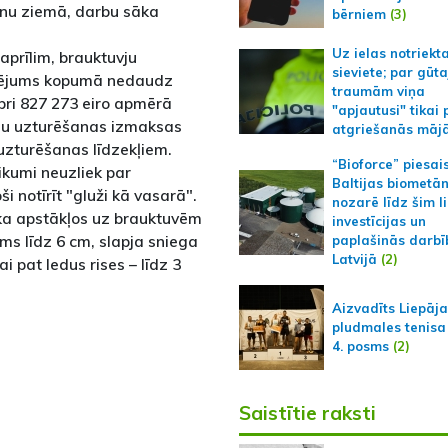
anu ziemā, darbu sāka
bērniem
(3)
Uz ielas notriekt
prīlim, brauktuvju
sieviete; par gūt
sējums kopumā nedaudz
traumām viņa
bri 827 273 eiro apmērā
"apjautusi" tikai 
ceļu uzturēšanas izmaksas
atgriešanās māj
 uzturēšanas līdzekļiem.
“Bioforce” piesai
ikumi neuzliek par
Baltijas biometā
 notīrīt "gluži kā vasarā".
nozarē līdz šim l
ika apstākļos uz brauktuvēm
investīcijas un
ms līdz 6 cm, slapja sniega
paplašinās darbī
Latvijā
(2)
i pat ledus rises – līdz 3
Aizvadīts Liepāj
pludmales tenisa
4. posms
(2)
Saistītie raksti