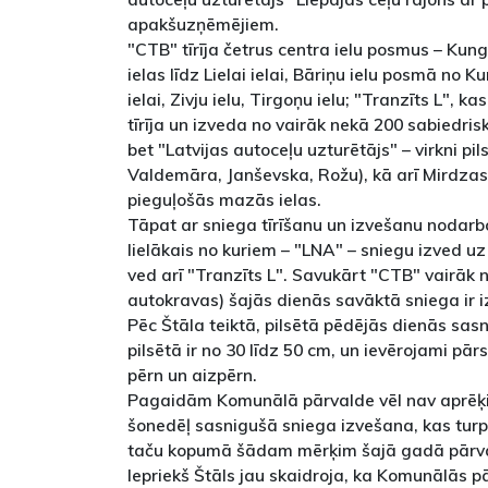
apakšuzņēmējiem.
"CTB" tīrīja četrus centra ielu posmus – Kun
ielas līdz Lielai ielai, Bāriņu ielu posmā no
ielai, Zivju ielu, Tirgoņu ielu; "Tranzīts L", ka
tīrīja un izveda no vairāk nekā 200 sabiedris
bet "Latvijas autoceļu uzturētājs" – virkni pil
Valdemāra, Janševska, Rožu), kā arī Mirdzas
pieguļošās mazās ielas.
Tāpat ar sniega tīrīšanu un izvešanu nodarb
lielākais no kuriem – "LNA" – sniegu izved uz
ved arī "Tranzīts L". Savukārt "CTB" vairāk
autokravas) šajās dienās savāktā sniega ir i
Pēc Štāla teiktā, pilsētā pēdējās dienās sa
pilsētā ir no 30 līdz 50 cm, un ievērojami p
pērn un aizpērn.
Pagaidām Komunālā pārvalde vēl nav aprēķin
šonedēļ sasnigušā sniega izvešana, kas turpi
taču kopumā šādam mērķim šajā gadā pārvald
Iepriekš Štāls jau skaidroja, ka Komunālās 