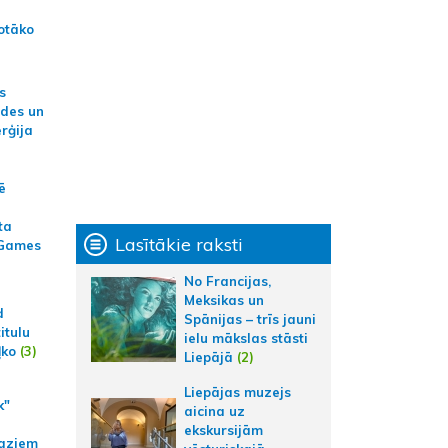
otāko
s
ides un
erģija
ē
ta
Lasītākie raksti
 Games
No Francijas,
Meksikas un
d
Spānijas – trīs jauni
itulu
ielu mākslas stāsti
ļko
(3)
Liepājā
(2)
Liepājas muzejs
k"
aicina uz
ekskursijām
aziem