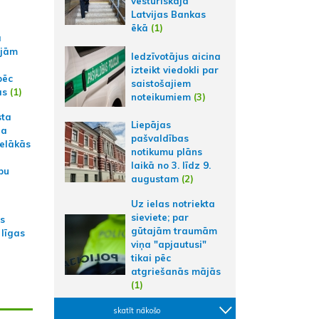
vēsturiskajā
Latvijas Bankas
ēkā
(1)
a
ajām
Iedzīvotājus aicina
izteikt viedokli par
pēc
saistošajiem
ās
(1)
noteikumiem
(3)
sta
Liepājas
na
pašvaldības
ielākās
notikumu plāns
laikā no 3. līdz 9.
bu
augustam
(2)
Uz ielas notriekta
sieviete; par
as
gūtajām traumām
 līgas
viņa "apjautusi"
tikai pēc
atgriešanās mājās
(1)
skatīt nākošo