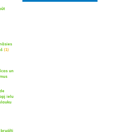
būt
ināsies
ņš
(1)
īcas un
smus
de
opj ielu
slauku
 bruģīti