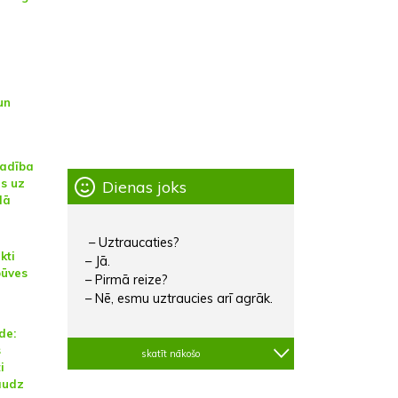
un
vadība
us uz
Dienas joks
lā
– Uztraucaties?
kti
– Jā.
būves
– Pirmā reize?
– Nē, esmu uztraucies arī agrāk.
de:
s
skatīt nākošo
i
audz