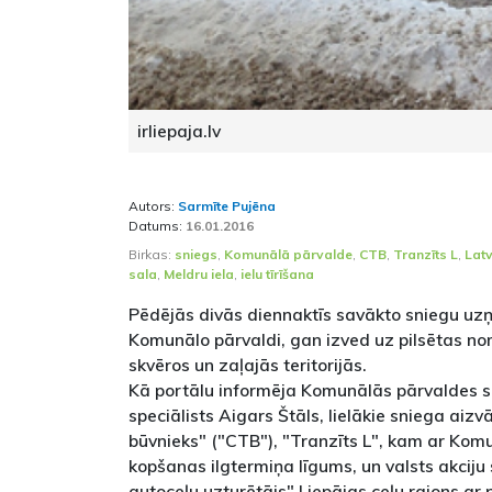
irliepaja.lv
Autors:
Sarmīte Pujēna
Datums:
16.01.2016
Birkas:
sniegs
,
Komunālā pārvalde
,
CTB
,
Tranzīts L
,
Latv
sala
,
Meldru iela
,
ielu tīrīšana
Pēdējās divās diennaktīs savākto sniegu uz
Komunālo pārvaldi, gan izved uz pilsētas n
skvēros un zaļajās teritorijās.
Kā portālu informēja Komunālās pārvaldes sa
speciālists Aigars Štāls, lielākie sniega aizvāc
būvnieks" ("CTB"), "Tranzīts L", kam ar Komun
kopšanas ilgtermiņa līgums, un valsts akciju 
autoceļu uzturētājs" Liepājas ceļu rajons ar 