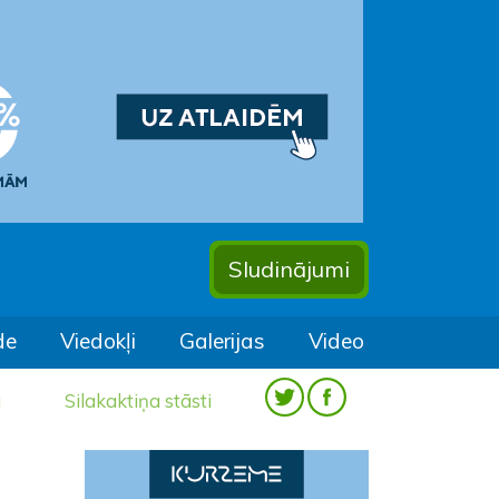
Sludinājumi
de
Viedokļi
Galerijas
Video
a
Silakaktiņa stāsti