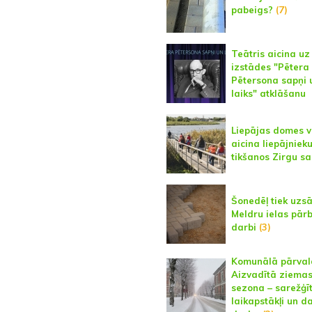
pabeigs?
(7)
Teātris aicina uz
izstādes "Pētera
Pētersona sapņi 
laiks" atklāšanu
Liepājas domes 
aicina liepājniek
tikšanos Zirgu sa
Šonedēļ tiek uzsā
Meldru ielas pār
darbi
(3)
Komunālā pārval
Aizvadītā ziema
sezona – sarežģīt
laikapstākļi un d