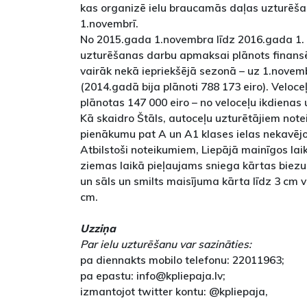
kas organizē ielu braucamās daļas uzturēš
1.novembrī.
No 2015.gada 1.novembra līdz 2016.gada 1. a
uzturēšanas darbu apmaksai plānots finan
vairāk nekā iepriekšējā sezonā – uz 1.novem
(2014.gadā bija plānoti 788 173 eiro). Velo
plānotas 147 000 eiro – no veloceļu ikdienas
Kā skaidro Štāls, autoceļu uzturētājiem note
pienākumu pat A un A1 klases ielas nekavējoši
Atbilstoši noteikumiem, Liepājā mainīgos la
ziemas laikā pieļaujams sniega kārtas biezu
un sāls un smilts maisījuma kārta līdz 3 cm va
cm.
Uzziņa
Par ielu uzturēšanu var sazināties:
pa diennakts mobilo telefonu: 22011963;
pa epastu: info@kpliepaja.lv;
izmantojot twitter kontu: @kpliepaja,