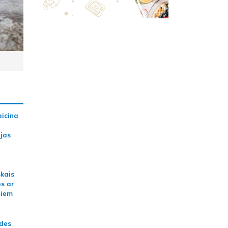
aicina
ijas
skais
es ar
jiem
ādes