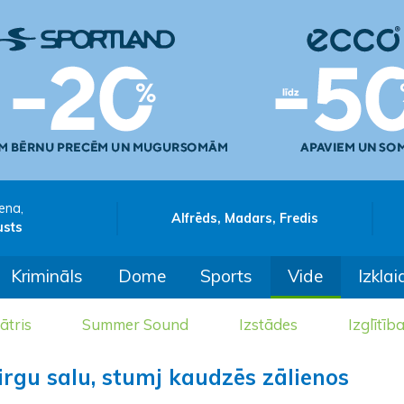
ena,
Alfrēds, Madars, Fredis
usts
Krimināls
Dome
Sports
Vide
Izklai
ātris
Summer Sound
Izstādes
Izglītīb
irgu salu, stumj kaudzēs zālienos