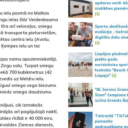
apdares veidi: kā
izvēlēties piemēr
gu ielu posmā no Malkas
(1)
 Kungu ielas līdz Veidenbauma
s tīra arī veloceļus, sniegu
Sporta skatīšanā
evolūcija - tiešra
kā transporta pieturvietām,
digitālo datu sin
sētas centra ielu (Avotu,
(1)
 Ķempes ielu un tai
Liepājas pludmal
ojas namu apsaimniekotāji,
piekto gadu
norisināsies spor
 Zirgu salu. Turpat sniegu
festivāls "Beach
 nekā 700 kubikmetrus (42
Liepaja"
(1)
zvedis uz Meldru ielu.
snigusī sniega sega biezums
"BL Serviss Gran
ārsniedz sniega daudzumu
Slam" čempiona t
izcīna Ernests Bu
ājusi, cik izmaksās
nājās arī pagājušajā naktī,
Tiešraidē "TikTo
es rīcībā ir 40 000 eiro.
pamanīts
pārvaldes Ziemas dienests,
apdraudējums m