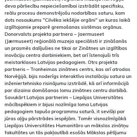
deva pārliecību nepieciešamībai izstrādāt specifisku,
reālu procesu demonstrējošu nodarbības saturu, kam
dots nosaukums "Cilvēka iekšējie orgāni" un kuras laikā
izglītojamie preparē gremošanas sistēmas orgānus.
Donorvalsts projekta partnera – Jaermuseet
(Jærmuseet) reģionālā muzeja speciālisti ir zināšanās
un prasmēs dalījušies ne tikai ar Zinātnes un izglītības
inovāciju centra darbiniekiem, bet arī īstenojuši trīs
meistarklases Latvijas pedagogiem. Otrs projekta
partneris – Tronheimas zinātnes centrs, kas arī atrodas
Norvēģijā, bijis noderīgs interaktīvo instalāciju satura un
inženiertehnisko risinājumu izstrādē, kā arī informācijā
par dizaina domāšanas lomu zinātnes centru darbībā.
Savukārt Latvijas partnerim – Liepājas Universitātes
mācībspēkiem ir bijusi nozīmīga loma Latvijas
pedagogiem tapušo programmu saturā, it sevišķi par
jūras aļģu pārstrādes iespējām. Tomēr visnozīmīgākā
Liepājas Universitātes Humanitāro un mākslas zinātņu
fakultātes un tās pakļautībā esošās Mākslas pētījumu