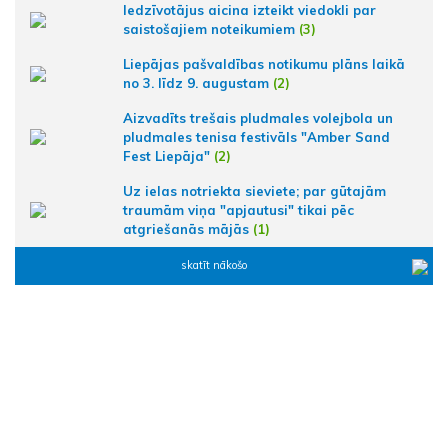
Iedzīvotājus aicina izteikt viedokli par
saistošajiem noteikumiem
(3)
Liepājas pašvaldības notikumu plāns laikā
no 3. līdz 9. augustam
(2)
Aizvadīts trešais pludmales volejbola un
pludmales tenisa festivāls "Amber Sand
Fest Liepāja"
(2)
Uz ielas notriekta sieviete; par gūtajām
traumām viņa "apjautusi" tikai pēc
atgriešanās mājās
(1)
skatīt nākošo