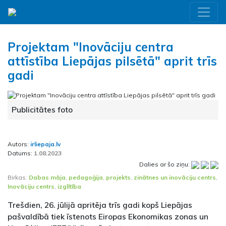
Projektam "Inovāciju centra
attīstība Liepājas pilsētā" aprit trīs
gadi
Publicitātes foto
Autors:
irliepaja.lv
Datums:
1.08.2023
Dalies ar šo ziņu:
Birkas:
Dabas māja
,
pedagoģija
,
projekts
,
zinātnes un inovāciju centrs
,
Inovāciju centrs
,
izglītība
Trešdien, 26. jūlijā apritēja trīs gadi kopš Liepājas
pašvaldībā tiek īstenots Eiropas Ekonomikas zonas un