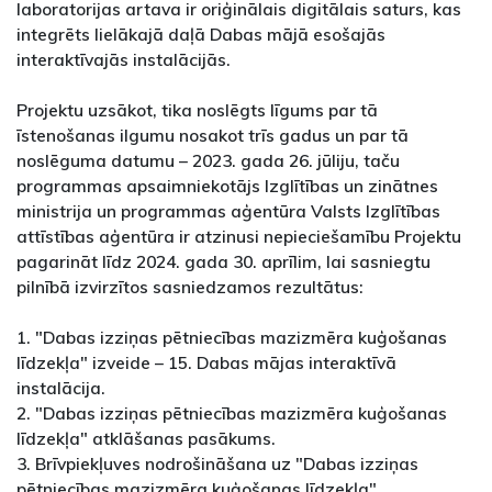
laboratorijas artava ir oriģinālais digitālais saturs, kas
integrēts lielākajā daļā Dabas mājā esošajās
interaktīvajās instalācijās.
Projektu uzsākot, tika noslēgts līgums par tā
īstenošanas ilgumu nosakot trīs gadus un par tā
noslēguma datumu – 2023. gada 26. jūliju, taču
programmas apsaimniekotājs Izglītības un zinātnes
ministrija un programmas aģentūra Valsts Izglītības
attīstības aģentūra ir atzinusi nepieciešamību Projektu
pagarināt līdz 2024. gada 30. aprīlim, lai sasniegtu
pilnībā izvirzītos sasniedzamos rezultātus:
1. "Dabas izziņas pētniecības mazizmēra kuģošanas
līdzekļa" izveide – 15. Dabas mājas interaktīvā
instalācija.
2. "Dabas izziņas pētniecības mazizmēra kuģošanas
līdzekļa" atklāšanas pasākums.
3. Brīvpiekļuves nodrošināšana uz "Dabas izziņas
pētniecības mazizmēra kuģošanas līdzekļa".