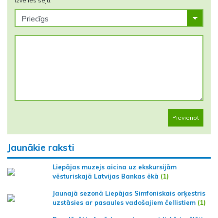
Izvēlies seju:
Pievienot
Jaunākie raksti
Liepājas muzejs aicina uz ekskursijām
vēsturiskajā Latvijas Bankas ēkā
(1)
Jaunajā sezonā Liepājas Simfoniskais orķestris
uzstāsies ar pasaules vadošajiem čellistiem
(1)