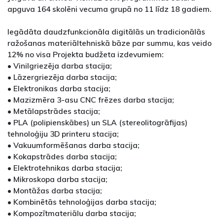
apguva 164 skolēni vecuma grupā no 11 līdz 18 gadiem.
Iegādāta daudzfunkcionāla digitālās un tradicionālās
ražošanas materiāltehniskā bāze par summu, kas veido
12% no visa Projekta budžeta izdevumiem:
• Vinilgriezēja darba stacija;
• Lāzergriezēja darba stacija;
• Elektronikas darba stacija;
• Mazizmēra 3-asu CNC frēzes darba stacija;
• Metālapstrādes stacija;
• PLA (polipienskābes) un SLA (stereolitogrāfijas)
tehnoloģiju 3D printeru stacija;
• Vakuumformēšanas darba stacija;
• Kokapstrādes darba stacija;
• Elektrotehnikas darba stacija;
• Mikroskopa darba stacija;
• Montāžas darba stacija;
• Kombinētās tehnoloģijas darba stacija;
• Kompozītmateriālu darba stacija;