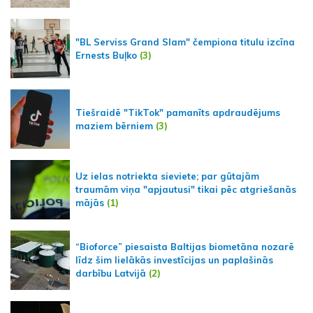
"BL Serviss Grand Slam" čempiona titulu izcīna
Ernests Buļko
(3)
Tiešraidē "TikTok" pamanīts apdraudējums
maziem bērniem
(3)
Uz ielas notriekta sieviete; par gūtajām
traumām viņa "apjautusi" tikai pēc atgriešanās
mājās
(1)
“Bioforce” piesaista Baltijas biometāna nozarē
līdz šim lielākās investīcijas un paplašinās
darbību Latvijā
(2)