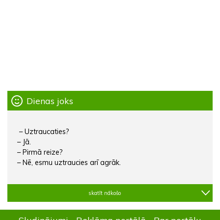
Dienas joks
– Uztraucaties?
– Jā.
– Pirmā reize?
– Nē, esmu uztraucies arī agrāk.
skatīt nākošo