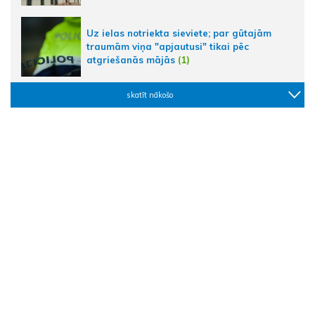
Uz ielas notriekta sieviete; par gūtajām
traumām viņa "apjautusi" tikai pēc
atgriešanās mājās
(1)
skatīt nākošo