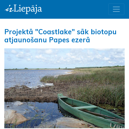
Projektā "Coastlake" sāk biotopu
atjaunošanu Papes ezerā