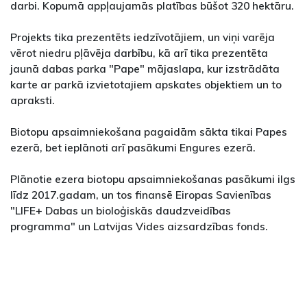
darbi. Kopumā appļaujamās platības būšot 320 hektāru.
Projekts tika prezentēts iedzīvotājiem, un viņi varēja
vērot niedru pļāvēja darbību, kā arī tika prezentēta
jaunā dabas parka "Pape" mājaslapa, kur izstrādāta
karte ar parkā izvietotajiem apskates objektiem un to
apraksti.
Biotopu apsaimniekošana pagaidām sākta tikai Papes
ezerā, bet ieplānoti arī pasākumi Engures ezerā.
Plānotie ezera biotopu apsaimniekošanas pasākumi ilgs
līdz 2017.gadam, un tos finansē Eiropas Savienības
"LIFE+ Dabas un bioloģiskās daudzveidības
programma" un Latvijas Vides aizsardzības fonds.