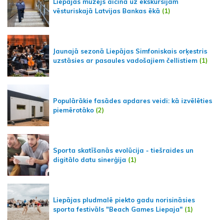
Liepājas muzejs aicina uz ekskursijām
vēsturiskajā Latvijas Bankas ēkā
(1)
Jaunajā sezonā Liepājas Simfoniskais orķestris
uzstāsies ar pasaules vadošajiem čellistiem
(1)
Populārākie fasādes apdares veidi: kā izvēlēties
piemērotāko
(2)
Sporta skatīšanās evolūcija - tiešraides un
digitālo datu sinerģija
(1)
Liepājas pludmalē piekto gadu norisināsies
sporta festivāls "Beach Games Liepaja"
(1)