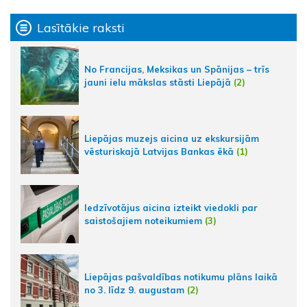
Lasītākie raksti
No Francijas, Meksikas un Spānijas – trīs
jauni ielu mākslas stāsti Liepājā
(2)
Liepājas muzejs aicina uz ekskursijām
vēsturiskajā Latvijas Bankas ēkā
(1)
Iedzīvotājus aicina izteikt viedokli par
saistošajiem noteikumiem
(3)
Liepājas pašvaldības notikumu plāns laikā
no 3. līdz 9. augustam
(2)