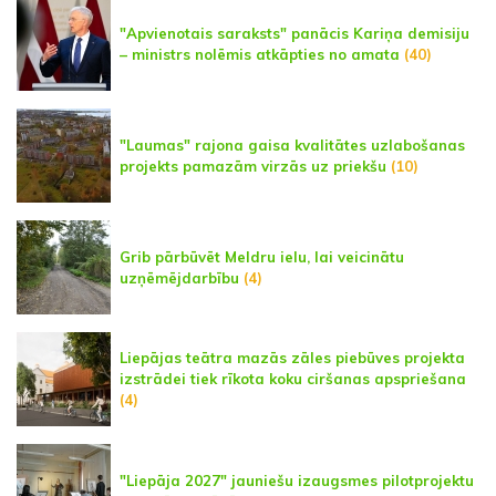
"Apvienotais saraksts" panācis Kariņa demisiju
– ministrs nolēmis atkāpties no amata
(40)
"Laumas" rajona gaisa kvalitātes uzlabošanas
projekts pamazām virzās uz priekšu
(10)
Grib pārbūvēt Meldru ielu, lai veicinātu
uzņēmējdarbību
(4)
Liepājas teātra mazās zāles piebūves projekta
izstrādei tiek rīkota koku ciršanas apspriešana
(4)
"Liepāja 2027" jauniešu izaugsmes pilotprojektu