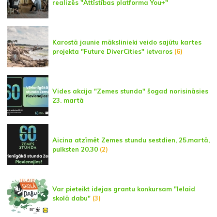
realizēs "Attīstības platforma You+"
Karostā jaunie mākslinieki veido sajūtu kartes
projekta "Future DiverCities" ietvaros
(6)
Vides akcija "Zemes stunda" šogad norisināsies
23. martā
Aicina atzīmēt Zemes stundu sestdien, 25.martā,
pulksten 20.30
(2)
Var pieteikt idejas grantu konkursam "Ielaid
skolā dabu"
(3)