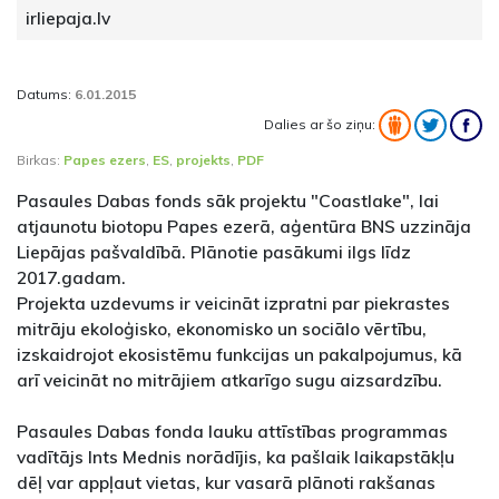
irliepaja.lv
Datums:
6.01.2015
Dalies ar šo ziņu:
Birkas:
Papes ezers
,
ES
,
projekts
,
PDF
Pasaules Dabas fonds sāk projektu "Coastlake", lai
atjaunotu biotopu Papes ezerā, aģentūra BNS uzzināja
Liepājas pašvaldībā. Plānotie pasākumi ilgs līdz
2017.gadam.
Projekta uzdevums ir veicināt izpratni par piekrastes
mitrāju ekoloģisko, ekonomisko un sociālo vērtību,
izskaidrojot ekosistēmu funkcijas un pakalpojumus, kā
arī veicināt no mitrājiem atkarīgo sugu aizsardzību.
Pasaules Dabas fonda lauku attīstības programmas
vadītājs Ints Mednis norādījis, ka pašlaik laikapstākļu
dēļ var appļaut vietas, kur vasarā plānoti rakšanas