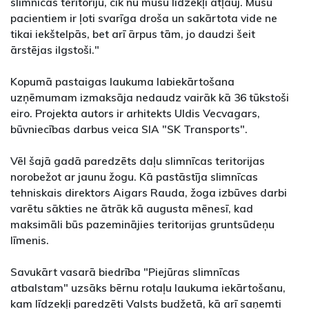
slimnīcas teritoriju, cik nu mūsu līdzekļi atļauj. Mūsu
pacientiem ir ļoti svarīga droša un sakārtota vide ne
tikai iekštelpās, bet arī ārpus tām, jo daudzi šeit
ārstējas ilgstoši."
Kopumā pastaigas laukuma labiekārtošana
uzņēmumam izmaksāja nedaudz vairāk kā 36 tūkstoši
eiro. Projekta autors ir arhitekts Uldis Vecvagars,
būvniecības darbus veica SIA "SK Transports".
Vēl šajā gadā paredzēts daļu slimnīcas teritorijas
norobežot ar jaunu žogu. Kā pastāstīja slimnīcas
tehniskais direktors Aigars Rauda, žoga izbūves darbi
varētu sākties ne ātrāk kā augusta mēnesī, kad
maksimāli būs pazeminājies teritorijas gruntsūdeņu
līmenis.
Savukārt vasarā biedrība "Piejūras slimnīcas
atbalstam" uzsāks bērnu rotaļu laukuma iekārtošanu,
kam līdzekļi paredzēti Valsts budžetā, kā arī saņemti