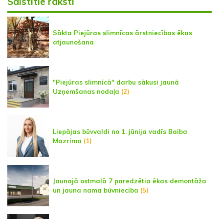
Saistītie raksti
Sākta Piejūras slimnīcas ārstniecības ēkas
atjaunošana
"Piejūras slimnīcā" darbu sākusi jaunā
Uzņemšanas nodaļa
(2)
Liepājas būvvaldi no 1. jūnija vadīs Baiba
Mazrima
(1)
Jaunajā ostmalā 7 paredzētia ēkas demontāža
un jauna nama būvniecība
(5)