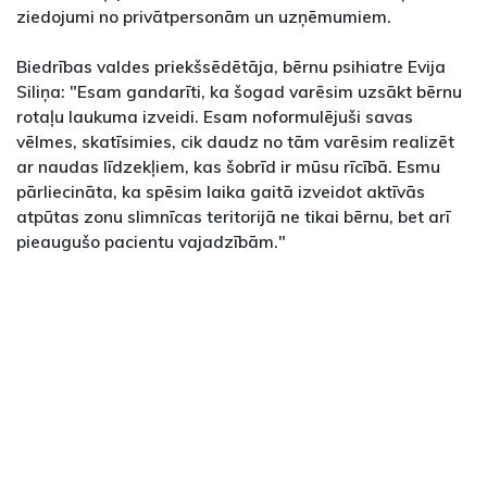
ziedojumi no privātpersonām un uzņēmumiem.
Biedrības valdes priekšsēdētāja, bērnu psihiatre Evija
Siliņa: "Esam gandarīti, ka šogad varēsim uzsākt bērnu
rotaļu laukuma izveidi. Esam noformulējuši savas
vēlmes, skatīsimies, cik daudz no tām varēsim realizēt
ar naudas līdzekļiem, kas šobrīd ir mūsu rīcībā. Esmu
pārliecināta, ka spēsim laika gaitā izveidot aktīvās
atpūtas zonu slimnīcas teritorijā ne tikai bērnu, bet arī
pieaugušo pacientu vajadzībām."