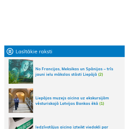
Lasītākie raksti
No Francijas, Meksikas un Spānijas – trīs
jauni ielu mākslas stāsti Liepājā
(2)
Liepājas muzejs aicina uz ekskursijām
vēsturiskajā Latvijas Bankas ēkā
(1)
Iedzīvotājus aicina izteikt viedokli par