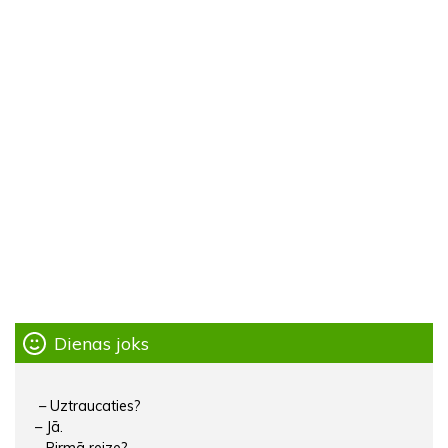
Dienas joks
– Uztraucaties?
– Jā.