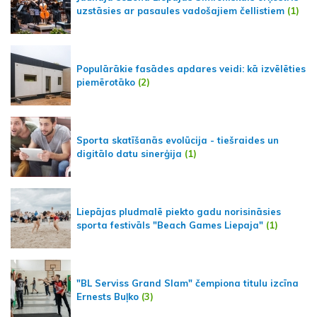
uzstāsies ar pasaules vadošajiem čellistiem
(1)
Populārākie fasādes apdares veidi: kā izvēlēties
piemērotāko
(2)
Sporta skatīšanās evolūcija - tiešraides un
digitālo datu sinerģija
(1)
Liepājas pludmalē piekto gadu norisināsies
sporta festivāls "Beach Games Liepaja"
(1)
"BL Serviss Grand Slam" čempiona titulu izcīna
Ernests Buļko
(3)