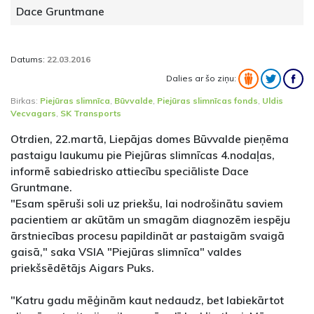
Dace Gruntmane
Datums:
22.03.2016
Dalies ar šo ziņu:
Birkas:
Piejūras slimnīca
,
Būvvalde
,
Piejūras slimnīcas fonds
,
Uldis
Vecvagars
,
SK Transports
Otrdien, 22.martā, Liepājas domes Būvvalde pieņēma
pastaigu laukumu pie Piejūras slimnīcas 4.nodaļas,
informē sabiedrisko attiecību speciāliste Dace
Gruntmane.
"Esam spēruši soli uz priekšu, lai nodrošinātu saviem
pacientiem ar akūtām un smagām diagnozēm iespēju
ārstniecības procesu papildināt ar pastaigām svaigā
gaisā," saka VSIA "Piejūras slimnīca" valdes
priekšsēdētājs Aigars Puks.
"Katru gadu mēģinām kaut nedaudz, bet labiekārtot