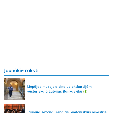
Jaunākie raksti
Liepājas muzejs aicina uz ekskursijām
vēsturiskajā Latvijas Bankas ēkā
(1)
Jaunajā sezonā Liepājas Simfoniskais orķestris