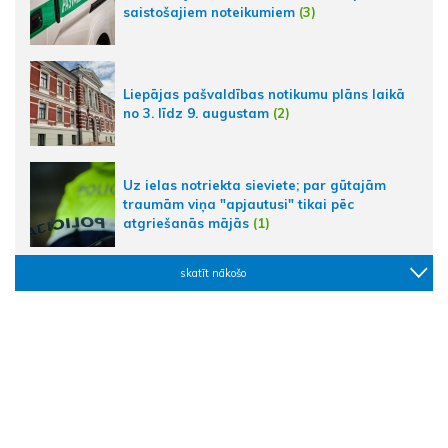
saistošajiem noteikumiem
(3)
Liepājas pašvaldības notikumu plāns laikā
no 3. līdz 9. augustam
(2)
Uz ielas notriekta sieviete; par gūtajām
traumām viņa "apjautusi" tikai pēc
atgriešanās mājās
(1)
skatīt nākošo