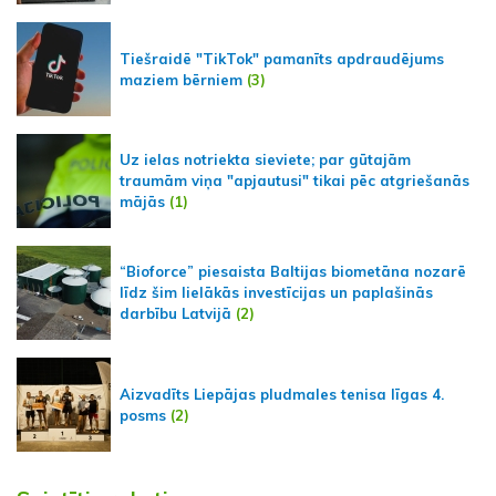
Tiešraidē "TikTok" pamanīts apdraudējums
maziem bērniem
(3)
Uz ielas notriekta sieviete; par gūtajām
traumām viņa "apjautusi" tikai pēc atgriešanās
mājās
(1)
“Bioforce” piesaista Baltijas biometāna nozarē
līdz šim lielākās investīcijas un paplašinās
darbību Latvijā
(2)
Aizvadīts Liepājas pludmales tenisa līgas 4.
posms
(2)