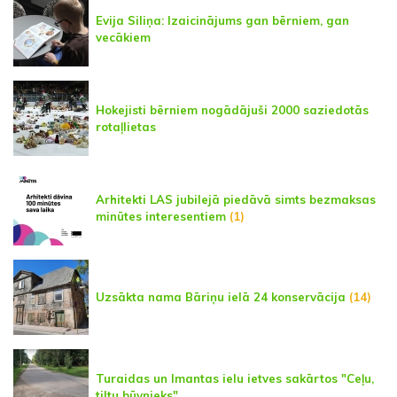
Evija Siliņa: Izaicinājums gan bērniem, gan
vecākiem
Hokejisti bērniem nogādājuši 2000 saziedotās
rotaļlietas
Arhitekti LAS jubilejā piedāvā simts bezmaksas
minūtes interesentiem
(1)
Uzsākta nama Bāriņu ielā 24 konservācija
(14)
Turaidas un Imantas ielu ietves sakārtos "Ceļu,
tiltu būvnieks"