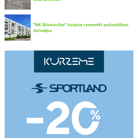
"MK Būvniecība" turpina remontēt pašvaldības
dzīvokļus