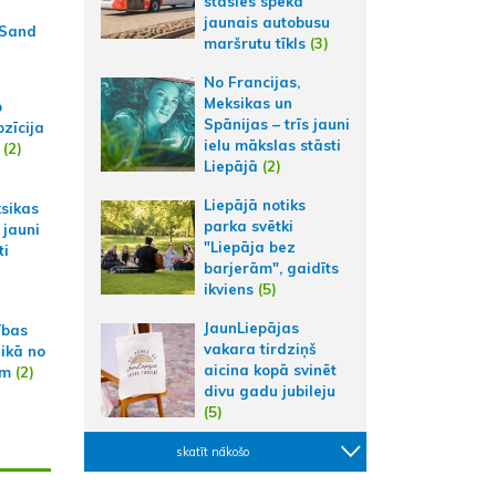
stāsies spēkā
jaunais autobusu
 Sand
maršrutu tīkls
(3)
No Francijas,
Meksikas un
p
Spānijas – trīs jauni
zīcija
ielu mākslas stāsti
(2)
Liepājā
(2)
Liepājā notiks
ksikas
parka svētki
 jauni
"Liepāja bez
ti
barjerām", gaidīts
ikviens
(5)
JaunLiepājas
ības
vakara tirdziņš
aikā no
aicina kopā svinēt
am
(2)
divu gadu jubileju
(5)
skatīt nākošo