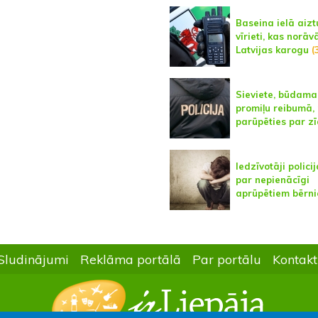
Baseina ielā aizt
vīrieti, kas norāv
Latvijas karogu
(
Sieviete, būdama
promiļu reibumā,
parūpēties par zī
Iedzīvotāji policij
par nepienācīgi
aprūpētiem bērn
Sludinājumi
Reklāma portālā
Par portālu
Kontakt