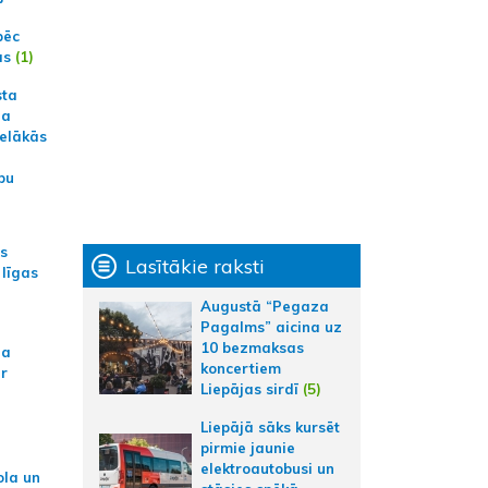
pēc
ās
(1)
sta
na
ielākās
bu
as
Lasītākie raksti
 līgas
Augustā “Pegaza
Pagalms” aicina uz
10 bezmaksas
na
koncertiem
ar
Liepājas sirdī
(5)
Liepājā sāks kursēt
pirmie jaunie
elektroautobusi un
ola un