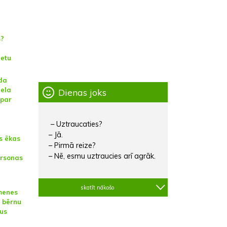
s?
ietu
da
iela
Dienas joks
 par
– Uztraucaties?
– Jā.
s ēkas
– Pirmā reize?
– Nē, esmu uztraucies arī agrāk.
ersonas
skatīt nākošo
menes
ē bērnu
us