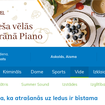
diena,
Askolds, Aisma
usts
Krimināls
Dome
Sports
Vide
Izklai
ātris
Summer Sound
Izstādes
Izglītīb
na, ka atrašanās uz ledus ir bīstama