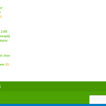
ur
ā
3)
 2,60
 nespēj
daini
ai ziņo
iem
(3)
i