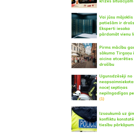
krīzes situācijām
Vai jūsu mājoklis
patiešām ir droš
Eksperti iesaka
pārdomāt vienu l
Pirms mācību ga
sākuma Tirgoņu 
aicina atcerēties
drošību
Ugunsdzēsēji no
neapsaimniekota
noceļ septiņas
nepilngadīgas p
(1)
Izsaukumā uz ģi
konfliktu konstat
tiesību pārkāpum