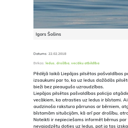
Igors Šošins
Datums:
22.02.2018
Birkas:
ledus
,
drošība
,
vecāku atbildība
Pēdējā laikā Liepājas pilsētas pašvaldības po
izsaukumi par to, ka uz ledus dažādās pilsēta
bieži bez pieaugušo uzraudzības.
Liepājas pilsētas pašvaldības policija atgād
vecākiem, ka atrasties uz ledus ir bīstami. A
audzinoša rakstura pārrunas ar bērniem, atg
bīstamām situācijām, kā arī par drošību, at
Noteikti ir nepieciešams informēt bērnus par
nevajadzētu doties uz ledus, pat ja tas izsk