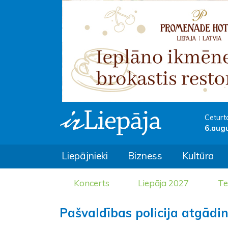
Ceturt
6.aug
Liepājnieki
Bizness
Kultūra
Koncerts
Liepāja 2027
Te
Pašvaldības policija atgādi