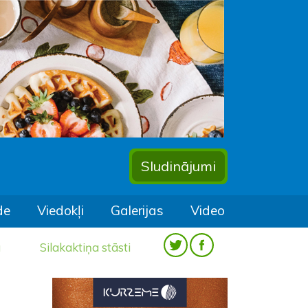
Sludinājumi
de
Viedokļi
Galerijas
Video
a
Silakaktiņa stāsti