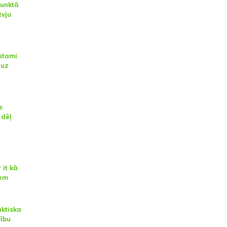
punktā
tvju
īstami
 uz
s
 dēļ
 it kā
iem
aktiska
ību