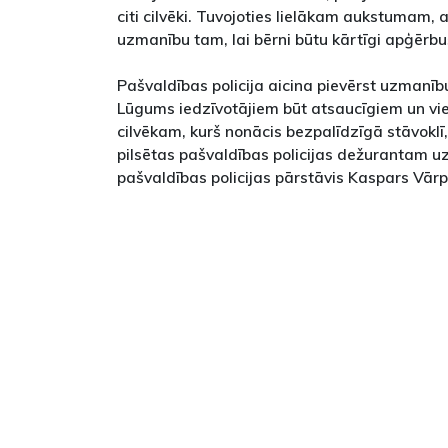
citi cilvēki. Tuvojoties lielākam aukstumam, 
uzmanību tam, lai bērni būtu kārtīgi apģērbu
Pašvaldības policija aicina pievērst uzmanību
Lūgums iedzīvotājiem būt atsaucīgiem un vi
cilvēkam, kurš nonācis bezpalīdzīgā stāvoklī
pilsētas pašvaldības policijas dežurantam uz
pašvaldības policijas pārstāvis Kaspars Vārp