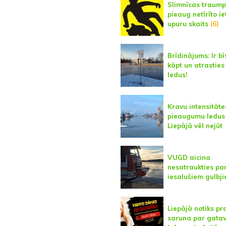
Slimnīcas traum
pieaug netīrīto ie
upuru skaits
(6)
Brīdinājums: Ir b
kāpt un atrasties
ledus!
Kravu intensitāte
pieaugumu ledus
Liepājā vēl nejūt
VUGD aicina
nesatraukties par
iesalušiem gulbj
Liepājā notiks pr
saruna par gatav