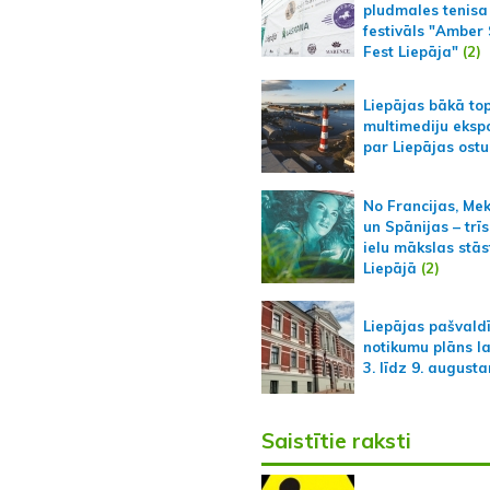
pludmales tenisa
festivāls "Amber
Fest Liepāja"
(2)
Liepājas bākā to
multimediju ekspo
par Liepājas ostu
No Francijas, Me
un Spānijas – trīs
ielu mākslas stās
Liepājā
(2)
Liepājas pašvald
notikumu plāns l
3. līdz 9. august
Saistītie raksti