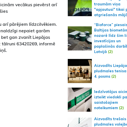
aicinām vecākus pievērst arī
traumām viņa
"apjautusi" tikai 
šies
atgriešanās māj
 arī pārējiem līdzcilvēkiem.
“Bioforce” piesai
enaldzīgi nepaiet garām
Baltijas biometā
nozarē līdz šim l
, bet gan zvanīt Liepājas
investīcijas un
 tālruni 63420269, informē
paplašinās darbī
iņš.
Latvijā
(2)
Aizvadīts Liepāj
pludmales tenisa
4. posms
(2)
Iedzīvotājus aici
izteikt viedokli p
saistošajiem
noteikumiem
(2)
Aizvadīts trešais
pludmales volejb