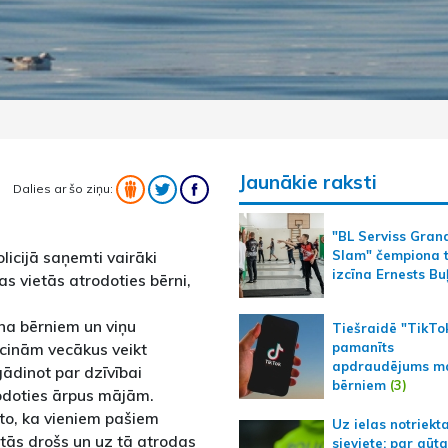
Jaunākie raksti
Dalies ar šo ziņu:
"BL Serviss Gran
licijā saņemti vairāki
Slam" čempiona t
izcīna Ernests Bu
s vietās atrodoties bērni,
ina bērniem un viņu
Tiešraidē "TikTo
pamanīts
icinām vecākus veikt
apdraudējums m
ādinot par dzīvībai
bērniem
(3)
rodoties ārpus mājām.
 to, ka vieniem pašiem
Uz ielas notriekt
atās drošs un uz tā atrodas
sieviete; par gūt