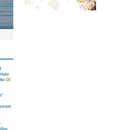
d
itulu
ļko
(2)
k"
aziem
a
ajām