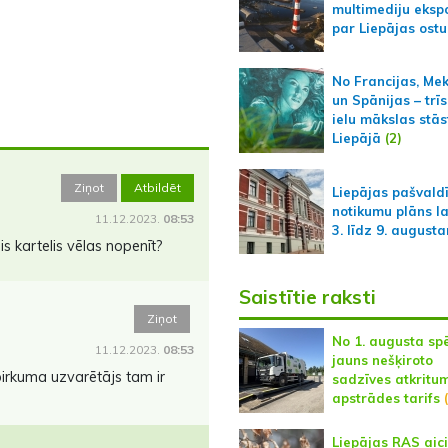
multimediju ekspo
par Liepājas ostu
No Francijas, Me
un Spānijas – trīs
ielu mākslas stās
Liepājā
(2)
Ziņot
Atbildēt
Liepājas pašvald
notikumu plāns l
11.12.2023.
08:53
3. līdz 9. august
s kartelis vēlas nopenīt?
Saistītie raksti
Ziņot
No 1. augusta sp
11.12.2023.
08:53
jauns nešķiroto
epirkuma uzvarētājs tam ir
sadzīves atkritu
apstrādes tarifs
(
Liepājas RAS aic