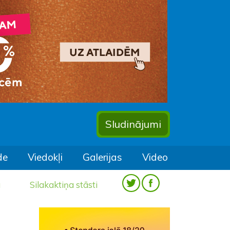
Sludinājumi
de
Viedokļi
Galerijas
Video
a
Silakaktiņa stāsti