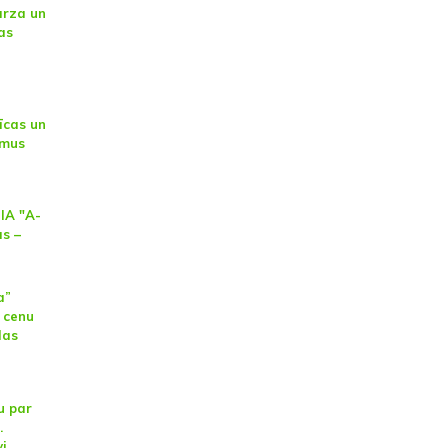
rza un
as
īcas un
smus
SIA "A-
as –
a”
s cenu
das
u par
.
vi