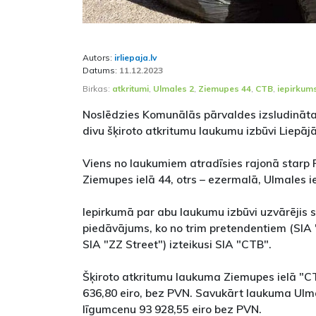
Autors:
irliepaja.lv
Datums:
11.12.2023
Birkas:
atkritumi
,
Ulmales 2
,
Ziemupes 44
,
CTB
,
iepirkum
Noslēdzies Komunālās pārvaldes izsludinātai
divu šķiroto atkritumu laukumu izbūvi Liepājā
Viens no laukumiem atradīsies rajonā starp P
Ziemupes ielā 44, otrs – ezermalā, Ulmales ie
Iepirkumā par abu laukumu izbūvi uzvārējis s
piedāvājums, ko no trim pretendentiem (SIA 
SIA "ZZ Street") izteikusi SIA "CTB".
Šķiroto atkritumu laukuma Ziemupes ielā "C
636,80 eiro, bez PVN. Savukārt laukuma Ulma
līgumcenu 93 928,55 eiro bez PVN.