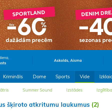
diena,
Askolds, Aisma
usts
Krimināls
Dome
Sports
Vide
Izklai
ātris
Summer Sound
Izstādes
Izglītīb
nus šķiroto atkritumu laukumus
(2)