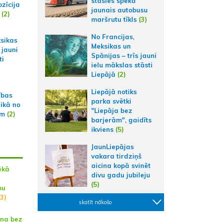
stāsies spēkā
zīcija
jaunais autobusu
(2)
maršrutu tīkls
(3)
No Francijas,
ksikas
Meksikas un
 jauni
Spānijas – trīs jauni
ti
ielu mākslas stāsti
Liepājā
(2)
Liepājā notiks
ības
parka svētki
aikā no
"Liepāja bez
am
(2)
barjerām", gaidīts
ikviens
(5)
JaunLiepājas
vakara tirdziņš
aicina kopā svinēt
ēkā
divu gadu jubileju
(5)
mu
3)
skatīt nākošo
ina bez