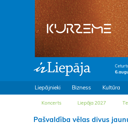
Ceturt
6.aug
Liepājnieki
Bizness
Kultūra
Koncerts
Liepāja 2027
Te
Pašvaldība vēlas divus jau