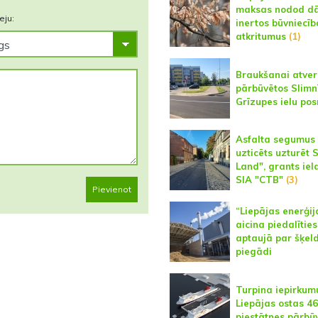
maksas nodod dā
eju:
inertos būvniecīb
atkritumus
(1)
Braukšanai atver
pārbūvētos Slimn
Grīzupes ielu po
Asfalta segumus
uzticēts uzturēt 
Land", grants iel
SIA "CTB"
(3)
Pievienot
“Liepājas enerģij
aicina piedalītie
aptaujā par šķel
piegādi
Turpina iepirkum
Liepājas ostas 46
piestātnes pārbū