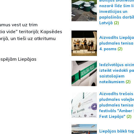
nozarē līdz šim l
investīcijas un
paplašinās darbī
Latvijā
(2)
tumus vest uz trim
ia vide" teritorijā; Kapsēdes
Aizvadīts Liepāj
ijā, un tieši uz atkritumu
pludmales tenisa
4. posms
(2)
iespējām Liepājas
Iedzīvotājus aici
izteikt viedokli p
saistošajiem
noteikumiem
(2)
Aizvadīts trešais
pludmales volejb
pludmales tenisa
festivāls "Amber
Fest Liepāja"
(2)
Liepājas bākā to