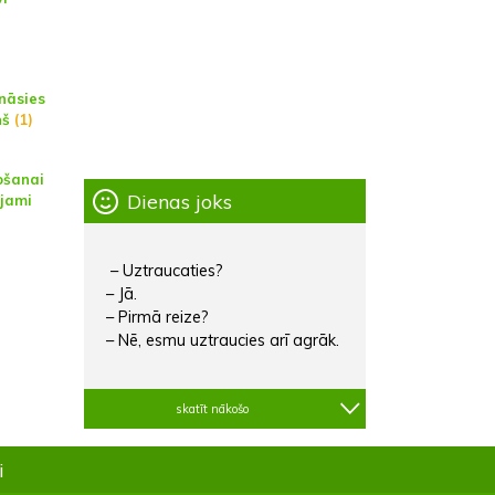
ināsies
ņš
(1)
ošanai
Dienas joks
ejami
– Uztraucaties?
– Jā.
– Pirmā reize?
– Nē, esmu uztraucies arī agrāk.
skatīt nākošo
i