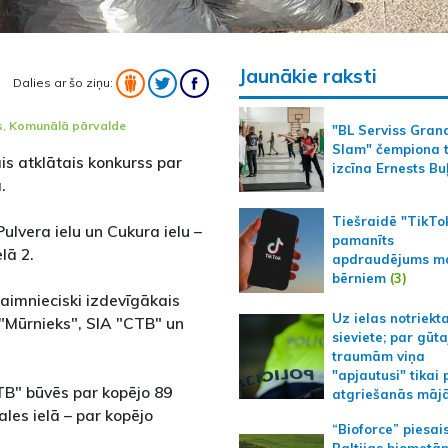
Jaunākie raksti
Dalies ar šo ziņu:
s
,
Komunālā pārvalde
"BL Serviss Gran
Slam" čempiona t
s atklātais konkurss par
izcīna Ernests Bu
.
Tiešraidē "TikTo
ulvera ielu un Cukura ielu –
pamanīts
lā 2.
apdraudējums m
bērniem
(3)
aimnieciski izdevīgākais
Uz ielas notriekt
"Mūrnieks", SIA "CTB" un
sieviete; par gūt
traumām viņa
"apjautusi" tikai 
TB" būvēs par kopējo 89
atgriešanās māj
les ielā – par kopējo
“Bioforce” piesai
Baltijas biometā