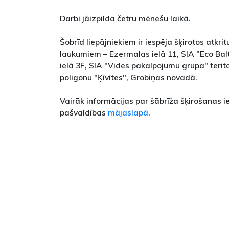
Darbi jāizpilda četru mēnešu laikā.
Šobrīd liepājniekiem ir iespēja šķirotos atkri
laukumiem – Ezermalas ielā 11, SIA "Eco Balt
ielā 3F, SIA "Vides pakalpojumu grupa" teritor
poligonu "Ķīvītes", Grobiņas novadā.
Vairāk informācijas par šābrīža šķirošanas 
pašvaldības
mājaslapā
.