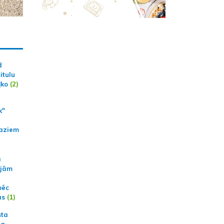
d
itulu
ļko
(2)
k"
aziem
a
ajām
pēc
ās
(1)
sta
na