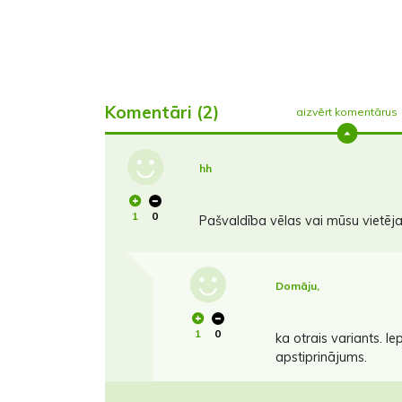
Komentāri (2)
aizvērt komentārus
hh
1
0
Pašvaldība vēlas vai mūsu vietējai
Domāju,
1
0
ka otrais variants. I
apstiprinājums.