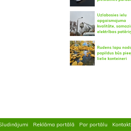
Uzlabosies ielu
apgaismojuma
kvalitāte, samaz
elektrības patēri
Rudens lapu nod
papildus būs pie
lielie konteineri
Sludinājumi
Reklāma portālā
Par portālu
Kontakt