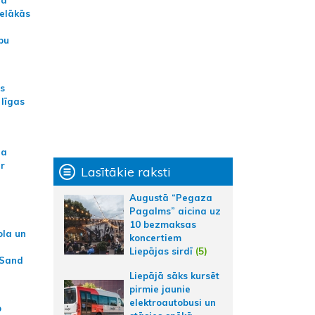
ielākās
bu
as
 līgas
na
ar
Lasītākie raksti
Augustā “Pegaza
Pagalms” aicina uz
10 bezmaksas
ola un
koncertiem
Liepājas sirdī
(5)
 Sand
Liepājā sāks kursēt
pirmie jaunie
elektroautobusi un
p