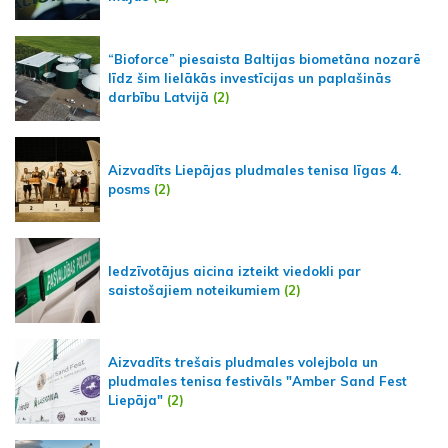
“Bioforce” piesaista Baltijas biometāna nozarē
līdz šim lielākās investīcijas un paplašinās
darbību Latvijā
(2)
Aizvadīts Liepājas pludmales tenisa līgas 4.
posms
(2)
Iedzīvotājus aicina izteikt viedokli par
saistošajiem noteikumiem
(2)
Aizvadīts trešais pludmales volejbola un
pludmales tenisa festivāls "Amber Sand Fest
Liepāja"
(2)