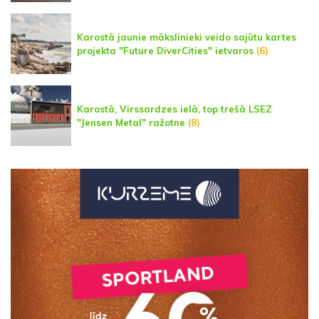
Karostā jaunie mākslinieki veido sajūtu kartes
projekta "Future DiverCities" ietvaros
(6)
Karostā, Virssardzes ielā, top trešā LSEZ
"Jensen Metal" ražotne
(8)