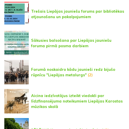
Trešais Liepājas jauniešu forums par bibliotēkas
atjaunošanu un pakalpojumiem
Sākusies balsošana par Liepājas jauniešu
foruma pirmā posma darbiem
Forumā noskaidro kādu jaunieši redz bijušo
rūpnīcu "Liepājas metalurgs"
(2)
Aicina iedzīvotājus izteikt viedokli par
līdzfinansējuma noteikumiem Liepājas Karostas
mūzikas skolā