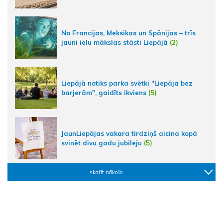
No Francijas, Meksikas un Spānijas – trīs
jauni ielu mākslas stāsti Liepājā
(2)
Liepājā notiks parka svētki "Liepāja bez
barjerām", gaidīts ikviens
(5)
JaunLiepājas vakara tirdziņš aicina kopā
svinēt divu gadu jubileju
(5)
skatīt nākošo