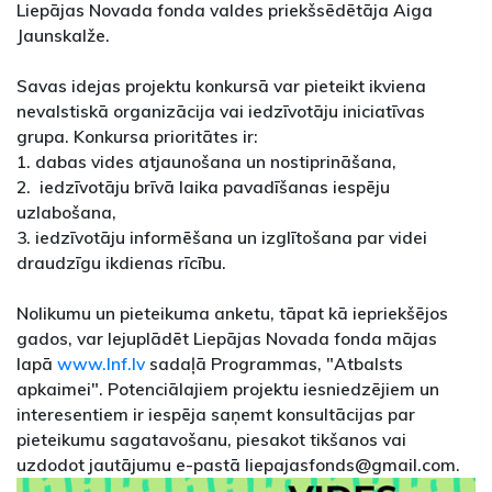
Liepājas Novada fonda valdes priekšsēdētāja Aiga
Jaunskalže.
Savas idejas projektu konkursā var pieteikt ikviena
nevalstiskā organizācija vai iedzīvotāju iniciatīvas
grupa. Konkursa prioritātes ir:
1. dabas vides atjaunošana un nostiprināšana,
2. iedzīvotāju brīvā laika pavadīšanas iespēju
uzlabošana,
3. iedzīvotāju informēšana un izglītošana par videi
draudzīgu ikdienas rīcību.
Nolikumu un pieteikuma anketu, tāpat kā iepriekšējos
gados, var lejuplādēt Liepājas Novada fonda mājas
lapā
www.lnf.lv
sadaļā Programmas, "Atbalsts
apkaimei". Potenciālajiem projektu iesniedzējiem un
interesentiem ir iespēja saņemt konsultācijas par
pieteikumu sagatavošanu, piesakot tikšanos vai
uzdodot jautājumu e-pastā liepajasfonds@gmail.com.