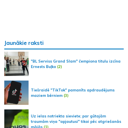
Jaunākie raksti
"BL Serviss Grand Slam" čempiona titulu izcīna
Ernests Buļko
(2)
Tiešraidē "TikTok" pamanīts apdraudējums
maziem bērniem
(3)
Uz ielas notriekta sieviete; par gūtajām
traumām viņa "apjautusi" tikai pēc atgriešanās
mājās
(1)