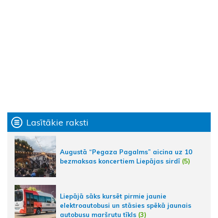
Lasītākie raksti
Augustā “Pegaza Pagalms” aicina uz 10
bezmaksas koncertiem Liepājas sirdī
(5)
Liepājā sāks kursēt pirmie jaunie
elektroautobusi un stāsies spēkā jaunais
autobusu maršrutu tīkls
(3)