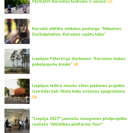
PĒDĒJAIS Karostas festivāls ir sācies!
(2)
Karostā atklāta mākslas pastaiga “Nākotnes
Dažādpilsētas. Karostas sajūtu taka”
Liepājas Pētertirgū darbosies “Karostas dabas
pakalpojumu kiosks”
(4)
Liepājas teātra mazās zāles piebūves projekta
izstrādei tiek rīkota koku ciršanas apspriešana
(4)
"Liepāja 2027" jauniešu izaugsmes pilotprojektu
realizēs "Attīstības platforma You+"