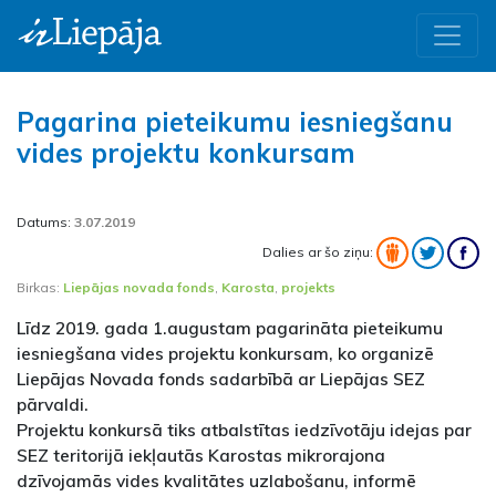
Pagarina pieteikumu iesniegšanu
vides projektu konkursam
Datums:
3.07.2019
Dalies ar šo ziņu:
Birkas:
Liepājas novada fonds
,
Karosta
,
projekts
Līdz 2019. gada 1.augustam pagarināta pieteikumu
iesniegšana vides projektu konkursam, ko organizē
Liepājas Novada fonds sadarbībā ar Liepājas SEZ
pārvaldi.
Projektu konkursā tiks atbalstītas iedzīvotāju idejas par
SEZ teritorijā iekļautās Karostas mikrorajona
dzīvojamās vides kvalitātes uzlabošanu, informē