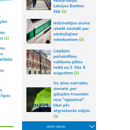
vēsturiskajā
Latvijas Bankas
ēkā
(1)
a
ajām
Iedzīvotājus aicina
izteikt viedokli par
pēc
saistošajiem
ās
(1)
noteikumiem
(3)
sta
Liepājas
na
pašvaldības
ielākās
notikumu plāns
laikā no 3. līdz 9.
bu
augustam
(2)
Uz ielas notriekta
sieviete; par
as
gūtajām traumām
 līgas
viņa "apjautusi"
tikai pēc
atgriešanās mājās
(1)
skatīt nākošo