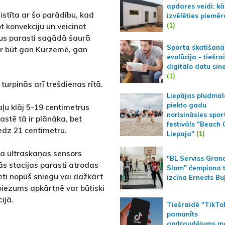
apdares veidi: kā
istīta ar šo parādību, kad
izvēlēties piemēr
(1)
ot konvekciju un veicinot
us parasti sagādā šaurā
Sporta skatīšanā
 var būt gan Kurzemē, gan
evolūcija - tiešra
digitālo datu sin
(1)
urpinās arī trešdienas rītā.
Liepājas pludmal
piekto gadu
ļu klāj 5-19 centimetrus
norisināsies spor
stē tā ir plānāka, bet
festivāls "Beach
dz 21 centimetru.
Liepaja"
(1)
a ultraskaņas sensors
"BL Serviss Gran
s stacijas parasti atrodas
Slam" čempiona t
eti nopūš sniegu vai dažkārt
izcīna Ernests Bu
biezums apkārtnē var būtiski
ijā.
Tiešraidē "TikTo
pamanīts
apdraudējums m