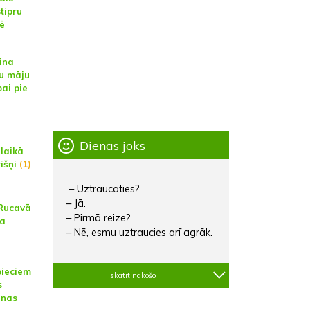
tipru
ē
ina
u māju
ai pie
Dienas joks
laikā
išņi
(1)
– Uztraucaties?
– Jā.
 Rucavā
– Pirmā reize?
ļa
– Nē, esmu uztraucies arī agrāk.
pieciem
skatīt nākošo
s
enas