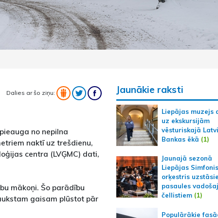
Jaunākie raksti
Dalies ar šo ziņu:
Liepājas muzejs 
uz ekskursijām
vēsturiskajā Latv
 pieauga no nepilna
Bankas ēkā
(1)
etriem naktī uz trešdienu,
loģijas centra (LVĢMC) dati,
Jaunajā sezonā
Liepājas Simfoni
orķestris uzstāsi
pasaules vadoša
gubu mākoņi. Šo parādību
čellistiem
(1)
 aukstam gaisam plūstot pār
Populārākie fas