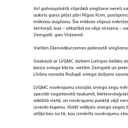
Arī galvaspilsētā stiprākā snigšana nereti sa
auksts gaiss plūst pāri Rīgas līcim, pastiprin
mākoņu augšanu. Šie mākoņi stiprus nokrišņ
teritorijā, kas – atkarībā no vēja virziena –
Zemgalē, gan Vidzemē.
Vietām Dienvidkurzemes piekrastē snigšana t
Saskaņā ar LVĢMC datiem Latvijas lielāko da
bieza sniega kārta, vietām Zemgalē un piekra
Līvānu novada Rožupē sniega dziļums sasnie
LVĢMC novērojumu stacijās sniega segu mēr
speciāli sagatavotā laukumā. Meteoroloģiskā
atklātā vietā, un novērojumu punktā vējš ner
izveido kupenu, tādēļ vidējais sniega segas 
atšķirties no tā, kas izmērīts novērojumu stac