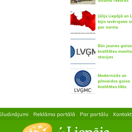
siltuma rekords
Jūlijs Liepājā un 
bijis ievērojami s
par normu
Būs jaunas gaisa
kvalitātes monito
stacijas
Modernizēs un
pilnveidos gaisa
kvalitātes tīklu
Sludinājumi
Reklāma portālā
Par portālu
Kontakt