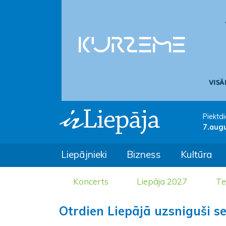
Piektdi
7.aug
Liepājnieki
Bizness
Kultūra
Koncerts
Liepāja 2027
Te
Otrdien Liepājā uzsniguši s