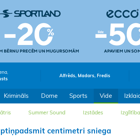
ena,
Alfrēds, Madars, Fredis
usts
Krimināls
Dome
Sports
Vide
Izklai
ātris
Summer Sound
Izstādes
Izglītīb
eptiņpadsmit centimetri sniega