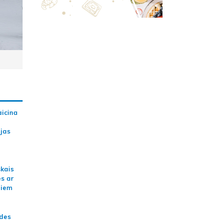
aicina
ijas
skais
es ar
jiem
ādes