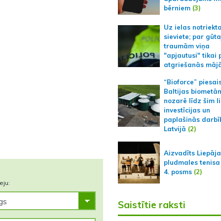
bērniem
(3)
Uz ielas notriekt
sieviete; par gūt
traumām viņa
"apjautusi" tikai 
atgriešanās māj
“Bioforce” piesai
Baltijas biometā
nozarē līdz šim l
investīcijas un
paplašinās darbī
Latvijā
(2)
Aizvadīts Liepāj
pludmales tenisa
4. posms
(2)
eju:
Saistītie raksti