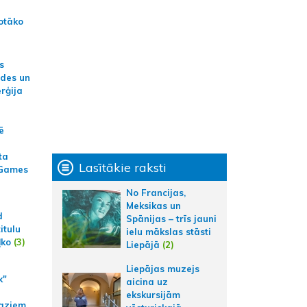
otāko
s
ides un
erģija
ē
ta
Lasītākie raksti
 Games
No Francijas,
Meksikas un
d
Spānijas – trīs jauni
itulu
ielu mākslas stāsti
ļko
(3)
Liepājā
(2)
Liepājas muzejs
k"
aicina uz
ekskursijām
aziem