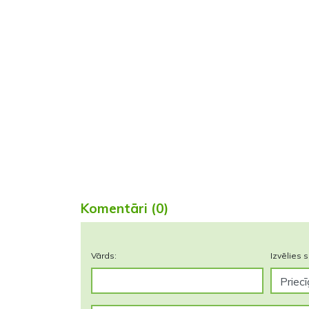
Komentāri (0)
Vārds:
Izvēlies s