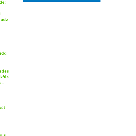
de:
s
i
audz
,
gada
iedes
ikāls
s –
būt
ais