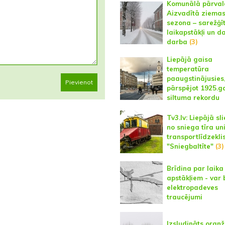
Komunālā pārval
Aizvadītā ziema
sezona – sarežģīt
laikapstākļi un d
darba
(3)
Liepājā gaisa
temperatūra
paaugstinājusies
Pievienot
pārspējot 1925.
siltuma rekordu
Tv3.lv: Liepājā sl
no sniega tīra un
transportlīdzekli
"Sniegbaltīte"
(3)
Brīdina par laika
apstākļiem - var 
elektropadeves
traucējumi
Izsludināts oranž