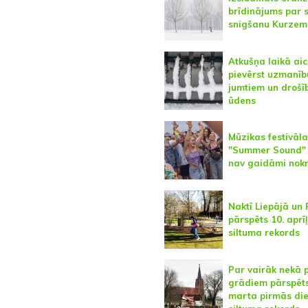
brīdinājums par s
snigšanu Kurzem
Atkušņa laikā aic
pievērst uzmanīb
jumtiem un drošīb
ūdens
Mūzikas festivāla
"Summer Sound" 
nav gaidāmi nokr
Naktī Liepājā un
pārspēts 10. aprī
siltuma rekords
Par vairāk nekā 
grādiem pārspēt
marta pirmās di