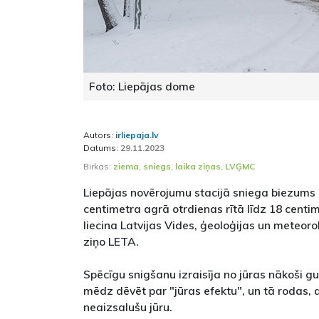
Foto: Liepājas dome
Autors:
irliepaja.lv
Datums:
29.11.2023
Birkas:
ziema
,
sniegs
,
laika ziņas
,
LVĢMC
Liepājas novērojumu stacijā sniega biezums
centimetra agrā otrdienas rītā līdz 18 centim
liecina Latvijas Vides, ģeoloģijas un meteoro
ziņo LETA.
Spēcīgu snigšanu izraisīja no jūras nākoši 
mēdz dēvēt par "jūras efektu", un tā rodas,
neaizsalušu jūru.