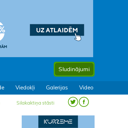
Sludinājumi
de
Viedokļi
Galerijas
Video
a
Silakaktiņa stāsti