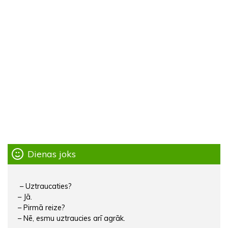
Dienas joks
– Uztraucaties?
– Jā.
– Pirmā reize?
– Nē, esmu uztraucies arī agrāk.