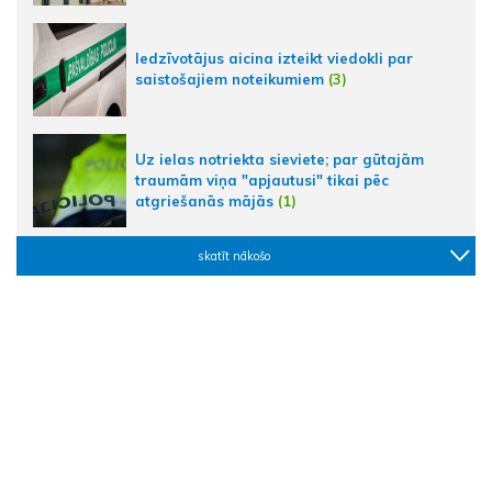
Iedzīvotājus aicina izteikt viedokli par
saistošajiem noteikumiem
(3)
Uz ielas notriekta sieviete; par gūtajām
traumām viņa "apjautusi" tikai pēc
atgriešanās mājās
(1)
skatīt nākošo