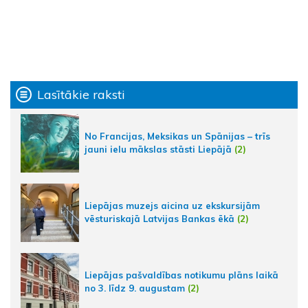
Lasītākie raksti
No Francijas, Meksikas un Spānijas – trīs
jauni ielu mākslas stāsti Liepājā
(2)
Liepājas muzejs aicina uz ekskursijām
vēsturiskajā Latvijas Bankas ēkā
(2)
Liepājas pašvaldības notikumu plāns laikā
no 3. līdz 9. augustam
(2)