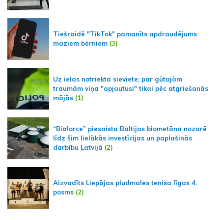
Tiešraidē "TikTok" pamanīts apdraudējums
maziem bērniem
(3)
Uz ielas notriekta sieviete; par gūtajām
traumām viņa "apjautusi" tikai pēc atgriešanās
mājās
(1)
“Bioforce” piesaista Baltijas biometāna nozarē
līdz šim lielākās investīcijas un paplašinās
darbību Latvijā
(2)
Aizvadīts Liepājas pludmales tenisa līgas 4.
posms
(2)