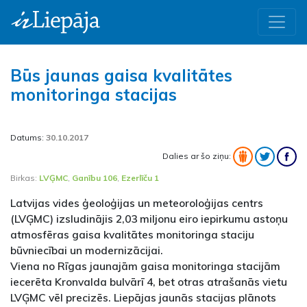
Būs jaunas gaisa kvalitātes
monitoringa stacijas
Datums:
30.10.2017
Dalies ar šo ziņu:
Birkas:
LVĢMC
,
Ganību 106
,
Ezerlīču 1
Latvijas vides ģeoloģijas un meteoroloģijas centrs
(LVĢMC) izsludinājis 2,03 miljonu eiro iepirkumu astoņu
atmosfēras gaisa kvalitātes monitoringa staciju
būvniecībai un modernizācijai.
Viena no Rīgas jaunajām gaisa monitoringa stacijām
iecerēta Kronvalda bulvārī 4, bet otras atrašanās vietu
LVĢMC vēl precizēs. Liepājas jaunās stacijas plānots