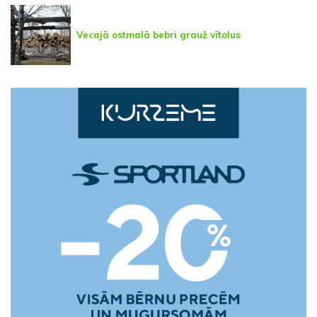
Vecajā ostmalā bebri grauž vītolus