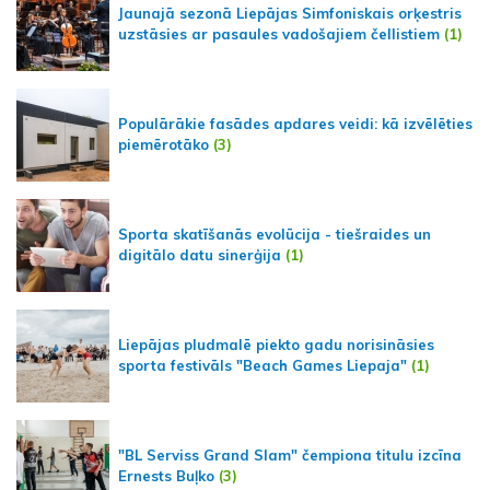
Jaunajā sezonā Liepājas Simfoniskais orķestris
uzstāsies ar pasaules vadošajiem čellistiem
(1)
Populārākie fasādes apdares veidi: kā izvēlēties
piemērotāko
(3)
Sporta skatīšanās evolūcija - tiešraides un
digitālo datu sinerģija
(1)
Liepājas pludmalē piekto gadu norisināsies
sporta festivāls "Beach Games Liepaja"
(1)
"BL Serviss Grand Slam" čempiona titulu izcīna
Ernests Buļko
(3)