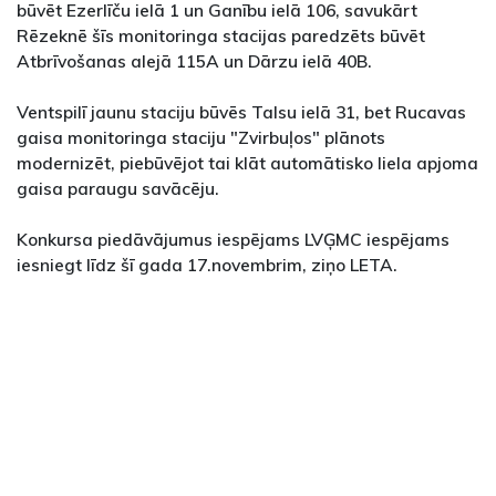
būvēt Ezerlīču ielā 1 un Ganību ielā 106, savukārt
Rēzeknē šīs monitoringa stacijas paredzēts būvēt
Atbrīvošanas alejā 115A un Dārzu ielā 40B.
Ventspilī jaunu staciju būvēs Talsu ielā 31, bet Rucavas
gaisa monitoringa staciju "Zvirbuļos" plānots
modernizēt, piebūvējot tai klāt automātisko liela apjoma
gaisa paraugu savācēju.
Konkursa piedāvājumus iespējams LVĢMC iespējams
iesniegt līdz šī gada 17.novembrim, ziņo LETA.