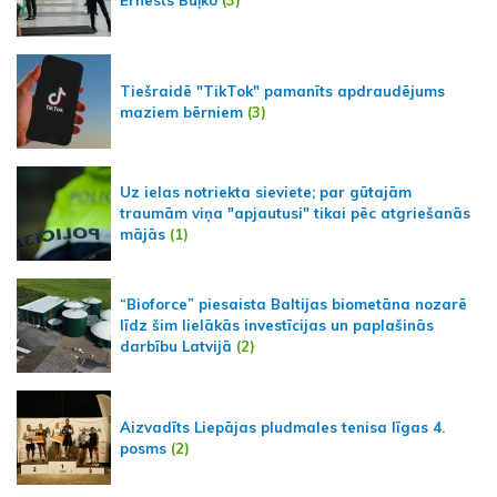
Tiešraidē "TikTok" pamanīts apdraudējums
maziem bērniem
(3)
Uz ielas notriekta sieviete; par gūtajām
traumām viņa "apjautusi" tikai pēc atgriešanās
mājās
(1)
“Bioforce” piesaista Baltijas biometāna nozarē
līdz šim lielākās investīcijas un paplašinās
darbību Latvijā
(2)
Aizvadīts Liepājas pludmales tenisa līgas 4.
posms
(2)