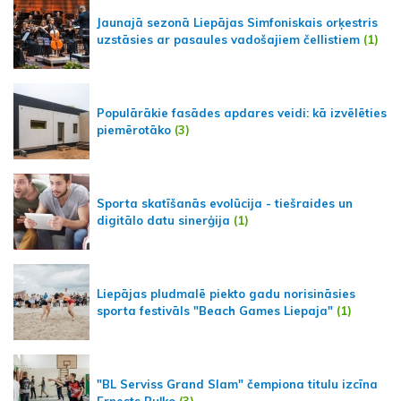
Jaunajā sezonā Liepājas Simfoniskais orķestris
uzstāsies ar pasaules vadošajiem čellistiem
(1)
Populārākie fasādes apdares veidi: kā izvēlēties
piemērotāko
(3)
Sporta skatīšanās evolūcija - tiešraides un
digitālo datu sinerģija
(1)
Liepājas pludmalē piekto gadu norisināsies
sporta festivāls "Beach Games Liepaja"
(1)
"BL Serviss Grand Slam" čempiona titulu izcīna
Ernests Buļko
(3)