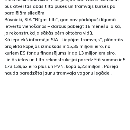
būs atvērtas abas tilta puses un tramvajs kursēs pa
paralēlām sliedēm.
Būvnieki, SIA "Rīgas tilti", gan nav pārkāpuši līgumā
ietverto vienošanos – darbus pabeigt 18 mēnešu laikā,
jo rekonstrukcija sākās pērn oktobra vidū.
Kā iepriekš informēja SIA "Liepājas tramvajs", plānotās
projekta kopējās izmaksas ir 15,35 miljoni eiro, no
kuriem ES fondu finansējums ir ap 13 miljoniem eiro.
Lielās ielas un tilta rekonstrukcijai paredzētā summa ir 5
173 139,62 eiro plus un PVN, kopā 6,23 miljoni. Pārējā
nauda paredzēta jaunu tramvaja vagonu iegādei.