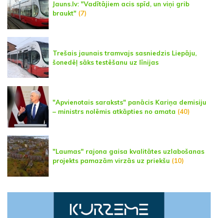
Jauns.lv: "Vadītājiem acis spīd, un viņi grib
braukt"
(7)
Trešais jaunais tramvajs sasniedzis Liepāju,
šonedēļ sāks testēšanu uz līnijas
"Apvienotais saraksts" panācis Kariņa demisiju
– ministrs nolēmis atkāpties no amata
(40)
"Laumas" rajona gaisa kvalitātes uzlabošanas
projekts pamazām virzās uz priekšu
(10)