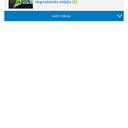
atgriešanās mājās
(1)
skatīt nākošo