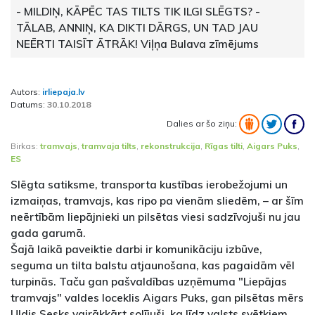
- MILDIŅ, KĀPĒC TAS TILTS TIK ILGI SLĒGTS? -
TĀLAB, ANNIŅ, KA DIKTI DĀRGS, UN TAD JAU
NEĒRTI TAISĪT ĀTRĀK! Viļņa Bulava zīmējums
Autors:
irliepaja.lv
Datums:
30.10.2018
Dalies ar šo ziņu:
Birkas:
tramvajs
,
tramvaja tilts
,
rekonstrukcija
,
Rīgas tilti
,
Aigars Puks
,
ES
Slēgta satiksme, transporta kustības ierobežojumi un
izmaiņas, tramvajs, kas ripo pa vienām sliedēm, – ar šīm
neērtībām liepājnieki un pilsētas viesi sadzīvojuši nu jau
gada garumā.
Šajā laikā paveiktie darbi ir komunikāciju izbūve,
seguma un tilta balstu atjaunošana, kas pagaidām vēl
turpinās. Taču gan pašvaldības uzņēmuma "Liepājas
tramvajs" valdes loceklis Aigars Puks, gan pilsētas mērs
Uldis Sesks vairākkārt solījuši, ka līdz valsts svētkiem