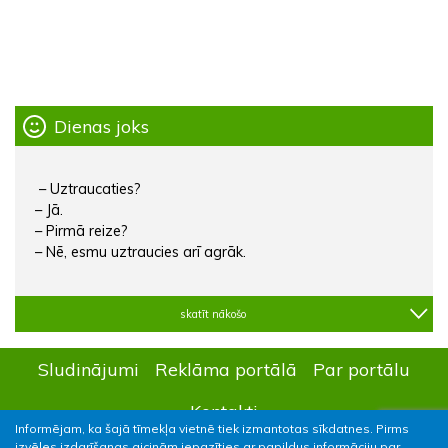
Dienas joks
– Uztraucaties?
– Jā.
– Pirmā reize?
– Nē, esmu uztraucies arī agrāk.
skatīt nākošo
Sludinājumi
Reklāma portālā
Par portālu
Kontakti
Informējam, ka šajā tīmekļa vietnē tiek izmantotas sīkdatnes. Pirms
izvēles izdarīšanas aicinām iepazīties ar papildus informāciju par