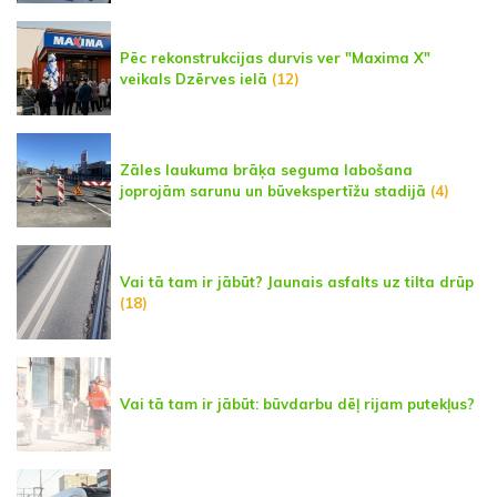
Pēc rekonstrukcijas durvis ver "Maxima X"
veikals Dzērves ielā
(12)
Zāles laukuma brāķa seguma labošana
joprojām sarunu un būvekspertīžu stadijā
(4)
Vai tā tam ir jābūt? Jaunais asfalts uz tilta drūp
(18)
Vai tā tam ir jābūt: būvdarbu dēļ rijam putekļus?