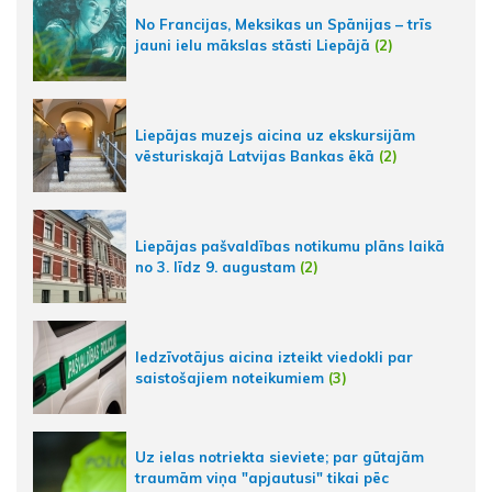
No Francijas, Meksikas un Spānijas – trīs
jauni ielu mākslas stāsti Liepājā
(2)
Liepājas muzejs aicina uz ekskursijām
vēsturiskajā Latvijas Bankas ēkā
(2)
Liepājas pašvaldības notikumu plāns laikā
no 3. līdz 9. augustam
(2)
Iedzīvotājus aicina izteikt viedokli par
saistošajiem noteikumiem
(3)
Uz ielas notriekta sieviete; par gūtajām
traumām viņa "apjautusi" tikai pēc