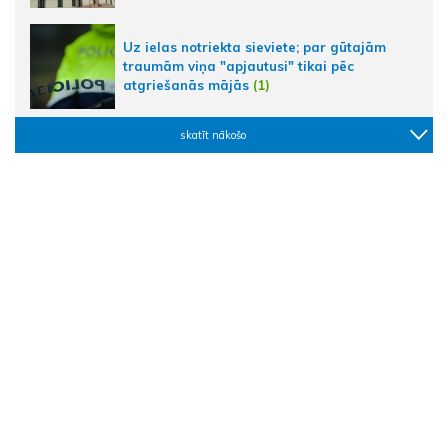
Uz ielas notriekta sieviete; par gūtajām
traumām viņa "apjautusi" tikai pēc
atgriešanās mājās
(1)
skatīt nākošo