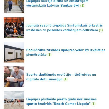
Liepājas muzejs aicina uz ekskursijām
vēsturiskajā Latvijas Bankas ēkā
(1)
Jaunajā sezonā Liepājas Simfoniskais orķestris
uzstāsies ar pasaules vadošajiem čellistiem
(1)
Populārākie fasādes apdares veidi: kā izvēlēties
piemērotāko
(1)
Sporta skatīšanās evolūcija - tiešraides un
digitālo datu sinerģija
(1)
Liepājas pludmalē piekto gadu norisināsies
sporta festivāls "Beach Games Liepaja"
(1)