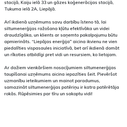
stacijā, Kaiju ielā 33 un gāzes koģenerācijas stacijā,
Tukuma ielā 2A, Liepājā.
Arī ikdienā uzņēmums savu darbību īsteno tā, lai
siltumenerģijas ražošana kļūtu efektīvāka un videi
draudzīgāka, un klients ar saņemto pakalpojumu būtu
apmierināts. “Liepājas enerģija" aicina ikvienu ne vien
piedalīties vispasaules iniciatīvā, bet arī ikdienā domāt
un rīkoties atbildīgi pret vidi un resursiem, ko lietojam.
Ar dažiem vienkāršiem nosacījumiem siltumenerģijas
taupīšanai uzņēmums aicina iepazīties šeit. Pievēršot
uzmanību ieteikumiem un mainot paradumus,
samazināt siltumenerģijas patēriņu ir katra patērētāja
rokās. Rūpēsimies par tīru un sakoptu vidi!