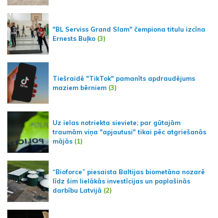
"BL Serviss Grand Slam" čempiona titulu izcīna
Ernests Buļko
(3)
Tiešraidē "TikTok" pamanīts apdraudējums
maziem bērniem
(3)
Uz ielas notriekta sieviete; par gūtajām
traumām viņa "apjautusi" tikai pēc atgriešanās
mājās
(1)
“Bioforce” piesaista Baltijas biometāna nozarē
līdz šim lielākās investīcijas un paplašinās
darbību Latvijā
(2)