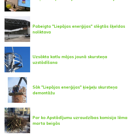
Pabeigta "Liepājas enerģijas" slēgtās šķeldas
noliktava
Uzsākta katlu mājas jaunā skursteņa
uzstādīšana
Sāk "Liepājas enerģijas" ķieģeļu skursteņa
demontāžu
Par ko Apstādījumu uzraudzības komisija lēma
marta beigās