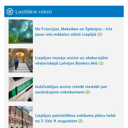
Lasītākie raksti
No Francijas, Meksikas un Spānijas – trīs
jauni ielu mākslas stāsti Liepājā
(2)
Liepājas muzejs aicina uz ekskursijām
vēsturiskajā Latvijas Bankas ēkā
(1)
Iedzīvotājus aicina izteikt viedokli par
saistošajiem noteikumiem
(3)
Liepājas pašvaldības notikumu plāns laikā
no 3. līdz 9. augustam
(2)