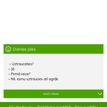
Dienas joks
– Uztraucaties?
– Jā.
– Pirmā reize?
– Nē, esmu uztraucies arī agrāk.
skatīt nākošo