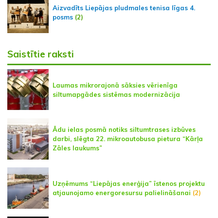
Aizvadīts Liepājas pludmales tenisa līgas 4.
posms
(2)
Saistītie raksti
Laumas mikrorajonā sāksies vērienīga
siltumapgādes sistēmas modernizācija
Ādu ielas posmā notiks siltumtrases izbūves
darbi, slēgta 22. mikroautobusa pietura “Kārļa
Zāles laukums”
Uzņēmums “Liepājas enerģija” īstenos projektu
atjaunojamo energoresursu palielināšanai
(2)