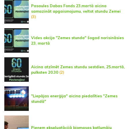
Pasaules Dabas Fonds 23.martā aicina
samazināt apgaismojumu, veltot stundu Zemei
(3)
Vides akcija "Zemes stunda" šogad norisināsies
23. martā
Aicina atzīmēt Zemes stundu sestdien, 25.martā,
pulksten 20.30
(2)
"Liepājas enerģija" aicina piedalīties "Zemes
stundā"
Pieņem ekspluatācijā biomasas katlumāju