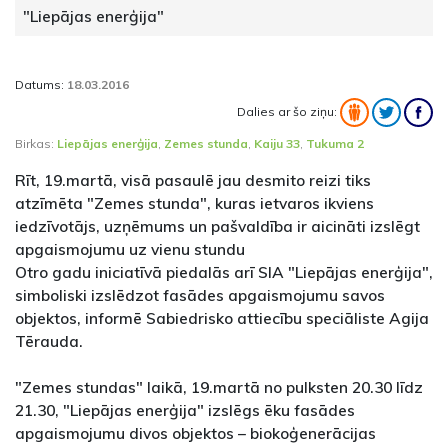
"Liepājas enerģija"
Datums:
18.03.2016
Dalies ar šo ziņu:
Birkas:
Liepājas enerģija
,
Zemes stunda
,
Kaiju 33
,
Tukuma 2
Rīt, 19.martā, visā pasaulē jau desmito reizi tiks
atzīmēta "Zemes stunda", kuras ietvaros ikviens
iedzīvotājs, uzņēmums un pašvaldība ir aicināti izslēgt
apgaismojumu uz vienu stundu
Otro gadu iniciatīvā piedalās arī SIA "Liepājas enerģija",
simboliski izslēdzot fasādes apgaismojumu savos
objektos, informē Sabiedrisko attiecību speciāliste Agija
Tērauda.
"Zemes stundas" laikā, 19.martā no pulksten 20.30 līdz
21.30, "Liepājas enerģija" izslēgs ēku fasādes
apgaismojumu divos objektos – biokoģenerācijas