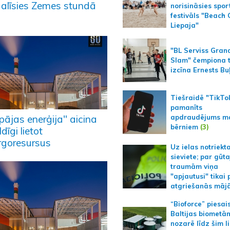
dalīsies Zemes stundā
norisināsies spor
festivāls "Beach
Liepaja"
"BL Serviss Gran
Slam" čempiona t
izcīna Ernests Bu
Tiešraidē "TikTo
pamanīts
apdraudējums m
pājas enerģija" aicina
bērniem
(3)
ldīgi lietot
rgoresursus
Uz ielas notriekt
sieviete; par gūt
traumām viņa
"apjautusi" tikai 
atgriešanās māj
“Bioforce” piesai
Baltijas biometā
nozarē līdz šim l