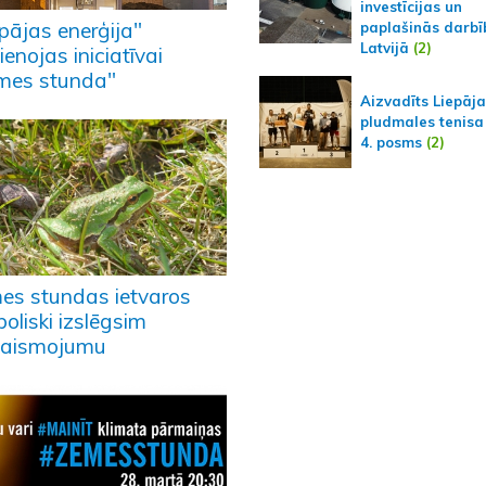
investīcijas un
pājas enerģija"
paplašinās darbī
Latvijā
(2)
ienojas iniciatīvai
mes stunda"
Aizvadīts Liepāj
pludmales tenisa
4. posms
(2)
es stundas ietvaros
oliski izslēgsim
aismojumu