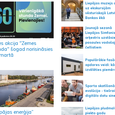
Liepājas muzejs 
uz ekskursijām
vēsturiskajā Latv
Bankas ēkā
Jaunajā sezonā
Liepājas Simfoni
orķestris uzstāsi
es akcija "Zemes
pasaules vadoša
čellistiem
nda" šogad norisināsies
 martā
Populārākie fas
apdares veidi: kā
izvēlēties piemēr
Sporta skatīšanā
evolūcija - tiešra
digitālo datu sin
Liepājas pludmal
pājas enerģija”
piekto gadu