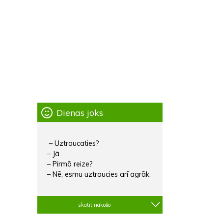
Dienas joks
– Uztraucaties?
– Jā.
– Pirmā reize?
– Nē, esmu uztraucies arī agrāk.
skatīt nākošo