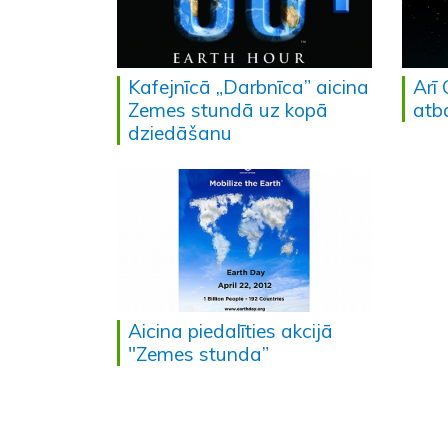
Kafejnīcā „Darbnīca” aicina
Arī 
Zemes stundā uz kopā
atb
dziedāšanu
Aicina piedalīties akcijā
"Zemes stunda”