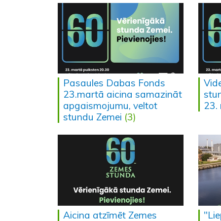
Pasaules Dabas Fonds
Vid
23.martā aicina samazināt
stu
apgaismojumu, veltot
23.
stundu Zemei
(3)
Aicina atzīmēt Zemes
"Lie