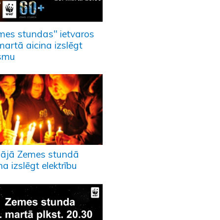
mes stundas" ietvaros
martā aicina izslēgt
smu
pājā Zemes stundā
na izslēgt elektrību