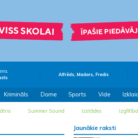
ena,
Alfrēds, Madars, Fredis
usts
Krimināls
Dome
Sports
Vide
Izklai
ātris
Summer Sound
Izstādes
Izglītīb
Jaunākie raksti