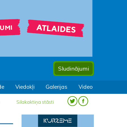
Sludinājumi
de
Viedokļi
Galerijas
Video
a
Silakaktiņa stāsti