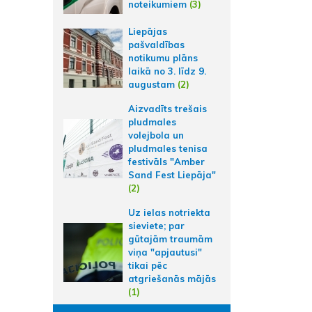
noteikumiem
(3)
Liepājas
pašvaldības
notikumu plāns
laikā no 3. līdz 9.
augustam
(2)
Aizvadīts trešais
pludmales
volejbola un
pludmales tenisa
festivāls "Amber
Sand Fest Liepāja"
(2)
Uz ielas notriekta
sieviete; par
gūtajām traumām
viņa "apjautusi"
tikai pēc
atgriešanās mājās
(1)