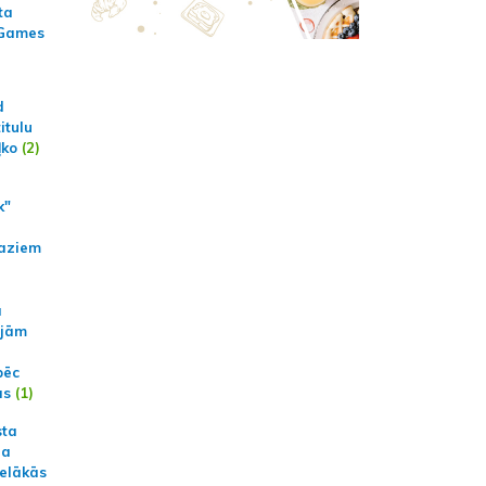
ta
 Games
d
itulu
ļko
(2)
k"
aziem
a
ajām
pēc
ās
(1)
sta
na
ielākās