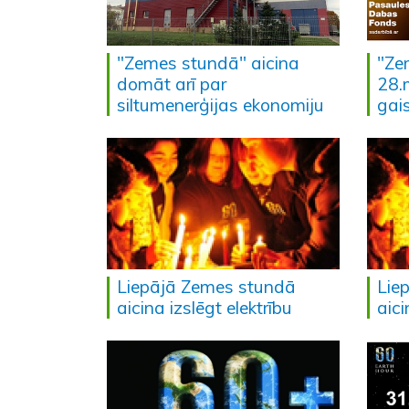
"Zemes stundā" aicina
"Ze
domāt arī par
28.
siltumenerģijas ekonomiju
gai
Liepājā Zemes stundā
Lie
aicina izslēgt elektrību
aici