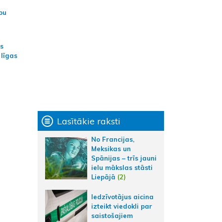
bu
as
 līgas
Lasītākie raksti
No Francijas,
Meksikas un
Spānijas – trīs jauni
ielu mākslas stāsti
Liepājā
(2)
Iedzīvotājus aicina
izteikt viedokli par
saistošajiem