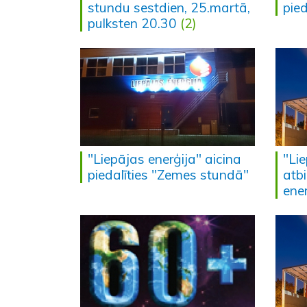
stundu sestdien, 25.martā,
pie
pulksten 20.30
(2)
"Liepājas enerģija" aicina
"Lie
piedalīties "Zemes stundā"
atbi
ene