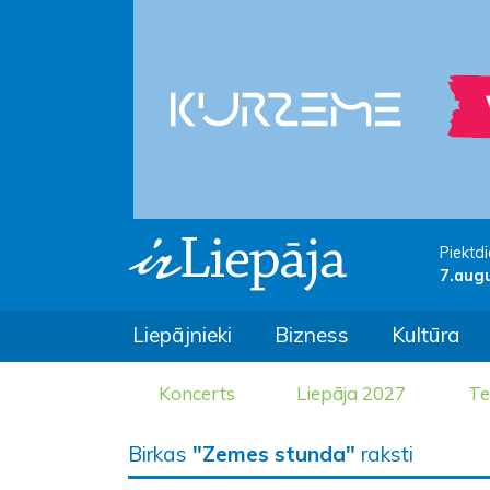
Piektdi
7.aug
Liepājnieki
Bizness
Kultūra
Koncerts
Liepāja 2027
Te
Birkas
"Zemes stunda"
raksti