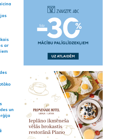
aicina
ijas
skais
es ar
jiem
ādes
otāko
s
ides un
erģija
ē