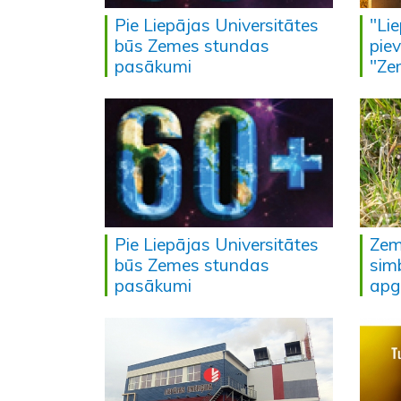
Pie Liepājas Universitātes
"Lie
būs Zemes stundas
piev
pasākumi
"Ze
Pie Liepājas Universitātes
Zem
būs Zemes stundas
simb
pasākumi
apg