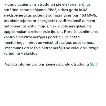
Ik gadu uzņēmums strādā arī pie elektroenerģijas
patēriņa samazinājuma. Pēdējo divu gadu laikā
elektroenerģijas patēriņš samazinājies par 463 MWh,
tas skaidrojams ar energoefektivitātes pasākumiem
autonomajās katlu mājās, t.sk. avotu ieregulējums,
apgaismojuma rekonstrukcija, u.c. Paralēli uzņēmums
kontrolē elektroenerģijas patēriņu, veicot tā
monitoringu: mērot un veicot attiecīgus pasākumus.
Uzņēmums arī ražo elektroenerģiju no videi draudzīga
kurināmā – šķeldas.
Papildu informācija par Zemes stundu atrodama
ŠEIT
.