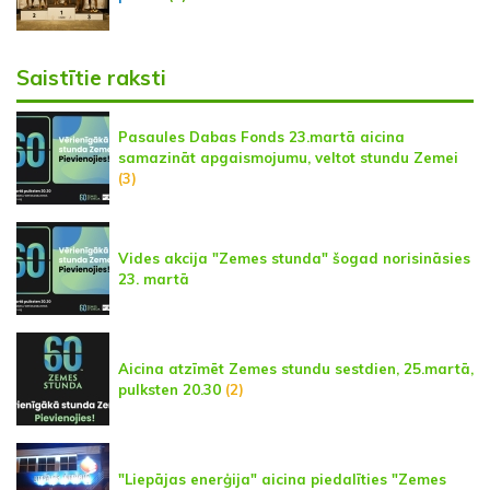
Saistītie raksti
Pasaules Dabas Fonds 23.martā aicina
samazināt apgaismojumu, veltot stundu Zemei
(3)
Vides akcija "Zemes stunda" šogad norisināsies
23. martā
Aicina atzīmēt Zemes stundu sestdien, 25.martā,
pulksten 20.30
(2)
"Liepājas enerģija" aicina piedalīties "Zemes