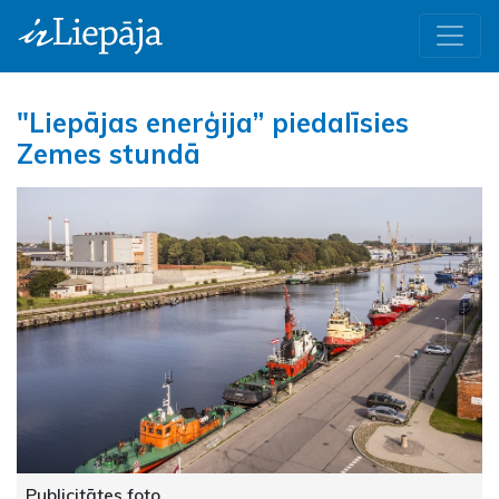
"Liepājas enerģija” piedalīsies
Zemes stundā
Publicitātes foto.