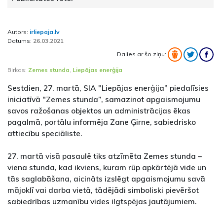
Autors:
irliepaja.lv
Datums:
26.03.2021
Dalies ar šo ziņu:
Birkas:
Zemes stunda
,
Liepājas enerģija
Sestdien, 27. martā, SIA "Liepājas enerģija” piedalīsies
iniciatīvā "Zemes stunda”, samazinot apgaismojumu
savos ražošanas objektos un administrācijas ēkas
pagalmā, portālu informēja Zane Ģirne, sabiedrisko
attiecību speciāliste.
27. martā visā pasaulē tiks atzīmēta Zemes stunda –
viena stunda, kad ikviens, kuram rūp apkārtējā vide un
tās saglabāšana, aicināts izslēgt apgaismojumu savā
mājoklī vai darba vietā, tādējādi simboliski pievēršot
sabiedrības uzmanību vides ilgtspējas jautājumiem.