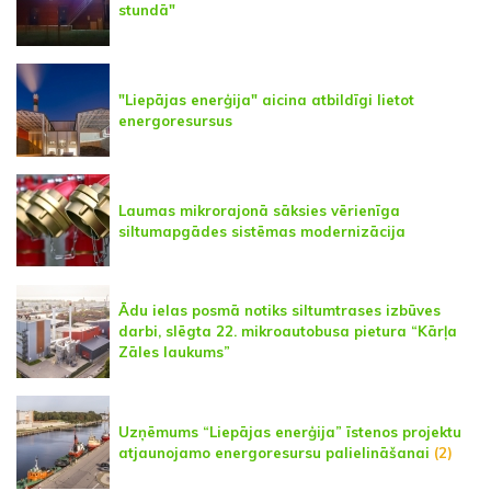
stundā"
"Liepājas enerģija" aicina atbildīgi lietot
energoresursus
Laumas mikrorajonā sāksies vērienīga
siltumapgādes sistēmas modernizācija
Ādu ielas posmā notiks siltumtrases izbūves
darbi, slēgta 22. mikroautobusa pietura “Kārļa
Zāles laukums”
Uzņēmums “Liepājas enerģija” īstenos projektu
atjaunojamo energoresursu palielināšanai
(2)