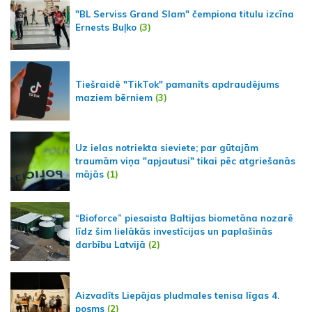
"BL Serviss Grand Slam" čempiona titulu izcīna
Ernests Buļko
(3)
Tiešraidē "TikTok" pamanīts apdraudējums
maziem bērniem
(3)
Uz ielas notriekta sieviete; par gūtajām
traumām viņa "apjautusi" tikai pēc atgriešanās
mājās
(1)
“Bioforce” piesaista Baltijas biometāna nozarē
līdz šim lielākās investīcijas un paplašinās
darbību Latvijā
(2)
Aizvadīts Liepājas pludmales tenisa līgas 4.
posms
(2)