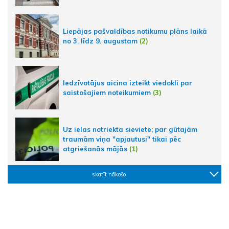
Liepājas pašvaldības notikumu plāns laikā
no 3. līdz 9. augustam
(2)
Iedzīvotājus aicina izteikt viedokli par
saistošajiem noteikumiem
(3)
Uz ielas notriekta sieviete; par gūtajām
traumām viņa "apjautusi" tikai pēc
atgriešanās mājās
(1)
skatīt nākošo