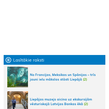
Lasītākie raksti
No Francijas, Meksikas un Spānijas – trīs
jauni ielu mākslas stāsti Liepājā
(2)
Liepājas muzejs aicina uz ekskursijām
vēsturiskajā Latvijas Bankas ēkā
(2)