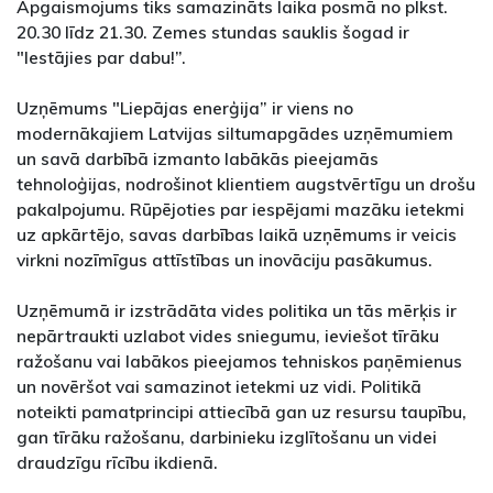
Apgaismojums tiks samazināts laika posmā no plkst.
20.30 līdz 21.30. Zemes stundas sauklis šogad ir
"Iestājies par dabu!”.
Uzņēmums "Liepājas enerģija” ir viens no
modernākajiem Latvijas siltumapgādes uzņēmumiem
un savā darbībā izmanto labākās pieejamās
tehnoloģijas, nodrošinot klientiem augstvērtīgu un drošu
pakalpojumu. Rūpējoties par iespējami mazāku ietekmi
uz apkārtējo, savas darbības laikā uzņēmums ir veicis
virkni nozīmīgus attīstības un inovāciju pasākumus.
Uzņēmumā ir izstrādāta vides politika un tās mērķis ir
nepārtraukti uzlabot vides sniegumu, ieviešot tīrāku
ražošanu vai labākos pieejamos tehniskos paņēmienus
un novēršot vai samazinot ietekmi uz vidi. Politikā
noteikti pamatprincipi attiecībā gan uz resursu taupību,
gan tīrāku ražošanu, darbinieku izglītošanu un videi
draudzīgu rīcību ikdienā.