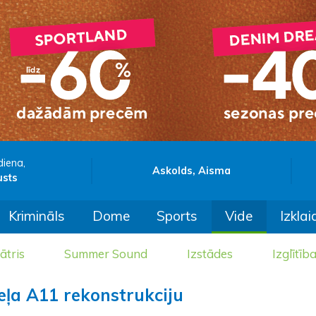
diena,
Askolds, Aisma
usts
Krimināls
Dome
Sports
Vide
Izklai
ātris
Summer Sound
Izstādes
Izglītīb
eļa A11 rekonstrukciju