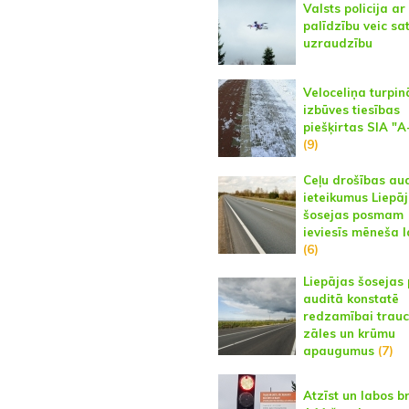
Valsts policija a
palīdzību veic sa
uzraudzību
Veloceliņa turpi
izbūves tiesības
piešķirtas SIA "
(9)
Ceļu drošības au
ieteikumus Liepā
šosejas posmam
ieviesīs mēneša l
(6)
Liepājas šosejas
auditā konstatē
redzamībai trauc
zāles un krūmu
apaugumus
(7)
Atzīst un labos b