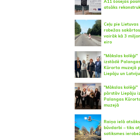
A11 šosejas pos
atsāks rekonstruk
Ceļu pie Lietuvas
robežas sakārtos
vairāk kā 3 miljo
eiro
"Mākslas kolēģi"
izstādē Palanga
Kūrorta muzejā 
Liepāju un Latviju
"Mākslas kolēģi"
pārstāv Liepāju 
Palangas Kūrort
muzejā
Raiņa ielā atsāks
būvdarbi – tiks at
satiksmes ierobe