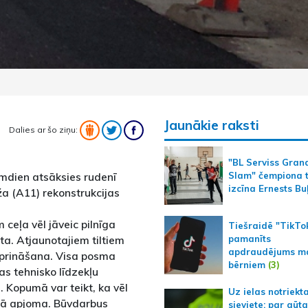
Jaunākie raksti
Dalies ar šo ziņu:
"BL Serviss Gran
irmdien atsāksies rudenī
Slam" čempiona t
izcīna Ernests Bu
ža (A11) rekonstrukcijas
ceļa vēl jāveic pilnīga
Tiešraidē "TikTo
pamanīts
ta. Atjaunotajiem tiltiem
apdraudējums m
tiprināšana. Visa posma
bērniem
(3)
as tehnisko līdzekļu
. Kopumā var teikt, ka vēl
Uz ielas notriekt
ējā apjoma. Būvdarbus
sieviete; par gūt