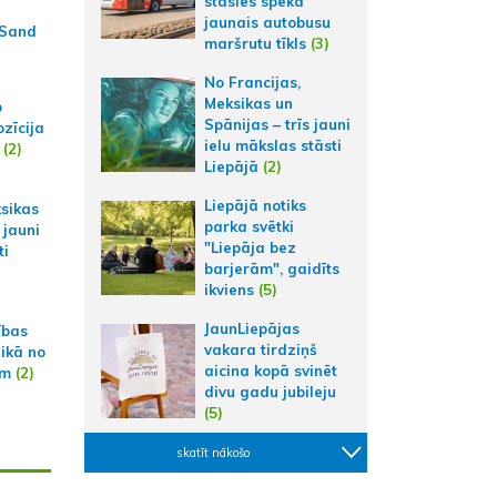
stāsies spēkā
jaunais autobusu
 Sand
maršrutu tīkls
(3)
No Francijas,
Meksikas un
p
Spānijas – trīs jauni
zīcija
ielu mākslas stāsti
(2)
Liepājā
(2)
Liepājā notiks
ksikas
parka svētki
 jauni
"Liepāja bez
ti
barjerām", gaidīts
ikviens
(5)
JaunLiepājas
ības
vakara tirdziņš
aikā no
aicina kopā svinēt
am
(2)
divu gadu jubileju
(5)
skatīt nākošo