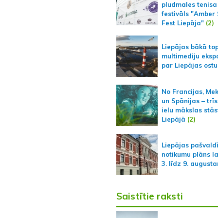
pludmales tenisa
festivāls "Amber
Fest Liepāja"
(2)
Liepājas bākā to
multimediju ekspo
par Liepājas ostu
No Francijas, Me
un Spānijas – trīs
ielu mākslas stās
Liepājā
(2)
Liepājas pašvald
notikumu plāns l
3. līdz 9. august
Saistītie raksti