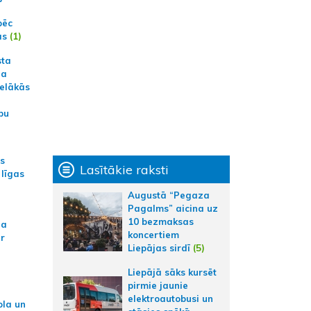
pēc
ās
(1)
sta
na
ielākās
bu
as
Lasītākie raksti
 līgas
Augustā “Pegaza
Pagalms” aicina uz
10 bezmaksas
na
koncertiem
ar
Liepājas sirdī
(5)
Liepājā sāks kursēt
pirmie jaunie
elektroautobusi un
ola un