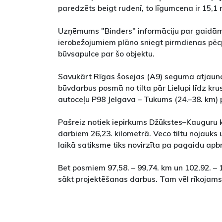
paredzēts beigt rudenī, to līgumcena ir 15,1 m
Uzņēmums "Binders" informāciju par gaidā
ierobežojumiem plāno sniegt pirmdienas pēc
būvsapulce par šo objektu.
Savukārt Rīgas šosejas (A9) seguma atjaun
būvdarbus posmā no tilta pār Lielupi līdz kr
autoceļu P98 Jelgava – Tukums (24.–38. km) 
Pašreiz notiek iepirkums Džūkstes–Kauguru k
darbiem 26,23. kilometrā. Veco tiltu nojauks
laikā satiksme tiks novirzīta pa pagaidu apb
Bet posmiem 97,58. – 99,74. km un 102,92. –
sākt projektēšanas darbus. Tam vēl rīkojams