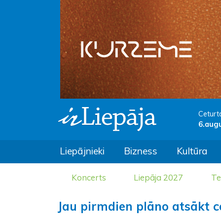
Ceturt
6.aug
Liepājnieki
Bizness
Kultūra
Koncerts
Liepāja 2027
Te
Jau pirmdien plāno atsākt c