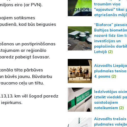
iljons eiro (ar PVN).
traumām viņa
"apjautusi" tikai 
atgriešanās māj
majiem satiksmes
pudienā, kad būs beigusies
“Bioforce” piesai
Baltijas biometā
nozarē līdz šim l
investīcijas un
ošanas un pastiprināšanas
paplašinās darbī
ustojumam ar reģionālo
Latvijā
(2)
paredz pabeigt šovasar.
Aizvadīts Liepāj
anāla tilta pārbūves
pludmales tenisa
 un būvēs jaunu. Būvdarbu
4. posms
(2)
raucamo ceļu un tiltu.
Iedzīvotājus aici
 113,13. km vēl šogad paredz
izteikt viedokli p
 iepirkums.
saistošajiem
noteikumiem
(2)
Aizvadīts trešais
pludmales volejb