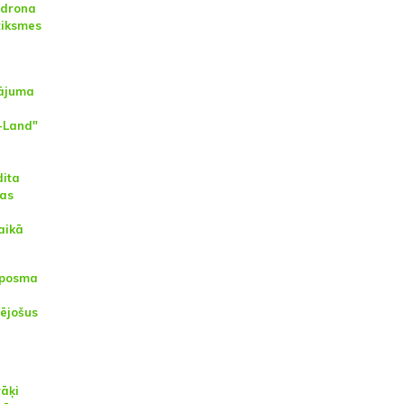
r drona
tiksmes
nājuma
A-Land"
dita
jas
aikā
 posma
ējošus
rāķi