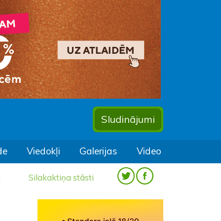
Sludinājumi
de
Viedokļi
Galerijas
Video
a
Silakaktiņa stāsti