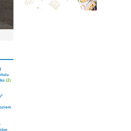
d
itulu
ļko
(2)
k"
aziem
a
ajām