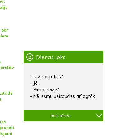
mā;
ciju
 par
niem
Dienas joks
s
pārstāv
– Uztraucaties?
– Jā.
– Pirmā reize?
izstādē
– Nē, esmu uztraucies arī agrāk.
a
skatīt nākošo
ies
jaunoti
žojumi