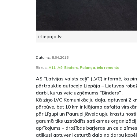
irliepaja.lv
Datums:
8.04.2016
Birkas:
A11
,
A9
,
Binders
,
Palanga
,
ielu remonts
AS "Latvijas valsts ceļi" (LVC) informē, ka p
pārtrauktie autoceļa Liepāja – Lietuvas robe
darbi, kurus veic uzņēmums "Binders" .
Kā ziņo LVC Komunikāciju daļa, aptuveni 2 km 
pārbūve, bet 10 km ir klājama asfalta virskār
pār Līgupi un Paurupi jāveic upju krastu nos
garumā tiks uzstādīts satiksmes organizācij
aprīkojums – drošības barjeras un ceļa zīmes
atlikusi aptuveni ceturtā daļa no darbu kop