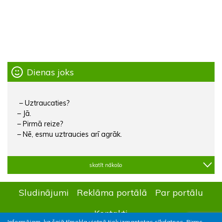
Dienas joks
– Uztraucaties?
– Jā.
– Pirmā reize?
– Nē, esmu uztraucies arī agrāk.
skatīt nākošo
Sludinājumi
Reklāma portālā
Par portālu
Kontakti
Informējam, ka šajā tīmekļa vietnē tiek izmantotas sīkdatnes. Pirms