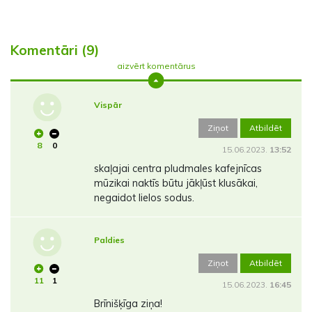
Komentāri (9)
aizvērt komentārus
Vispār
Ziņot
Atbildēt
8
0
15.06.2023.
13:52
skaļajai centra pludmales kafejnīcas
mūzikai naktīs būtu jākļūst klusākai,
negaidot lielos sodus.
Paldies
Ziņot
Atbildēt
11
1
15.06.2023.
16:45
Brīnišķīga ziņa!