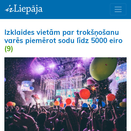
Izklaides vietām par trokšņošanu
varēs piemērot sodu līdz 5000 eiro
(9)