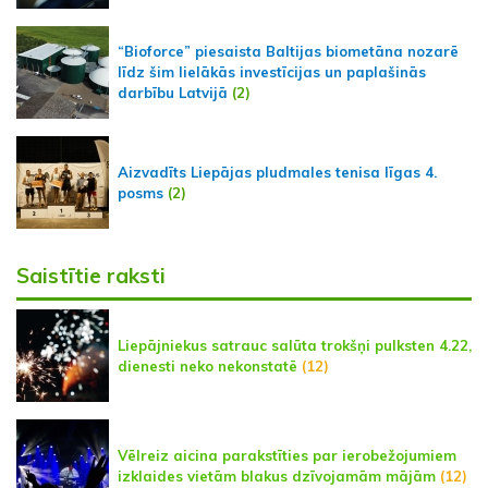
“Bioforce” piesaista Baltijas biometāna nozarē
līdz šim lielākās investīcijas un paplašinās
darbību Latvijā
(2)
Aizvadīts Liepājas pludmales tenisa līgas 4.
posms
(2)
Saistītie raksti
Liepājniekus satrauc salūta trokšņi pulksten 4.22,
dienesti neko nekonstatē
(12)
Vēlreiz aicina parakstīties par ierobežojumiem
izklaides vietām blakus dzīvojamām mājām
(12)