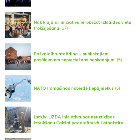
Nāk klajā ar iniciatīvu ierobežot izklaides vietu
trokšņošanu
(17)
Pašvaldība atgādina – publiskajiem
pasākumiem nepieciešami saskaņojumi
(5)
NATO lidmašīnas nobiedē liepājniekus
(5)
Lsm.lv: LIZDA iniciatīva par neuzticības
izteikšanu Čakšai pagaidām vāji atbalstīta