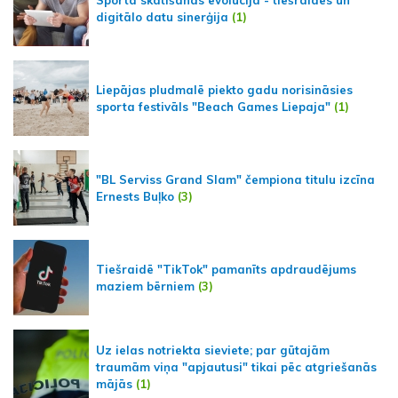
digitālo datu sinerģija
(1)
Liepājas pludmalē piekto gadu norisināsies
sporta festivāls "Beach Games Liepaja"
(1)
"BL Serviss Grand Slam" čempiona titulu izcīna
Ernests Buļko
(3)
Tiešraidē "TikTok" pamanīts apdraudējums
maziem bērniem
(3)
Uz ielas notriekta sieviete; par gūtajām
traumām viņa "apjautusi" tikai pēc atgriešanās
mājās
(1)