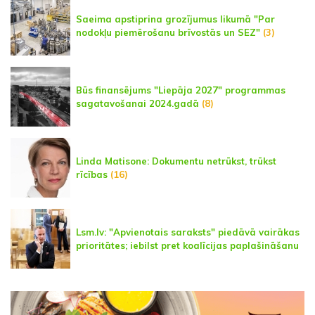
Saeima apstiprina grozījumus likumā "Par
nodokļu piemērošanu brīvostās un SEZ"
(3)
Būs finansējums "Liepāja 2027" programmas
sagatavošanai 2024.gadā
(8)
Linda Matisone: Dokumentu netrūkst, trūkst
rīcības
(16)
Lsm.lv: "Apvienotais saraksts" piedāvā vairākas
prioritātes; iebilst pret koalīcijas paplašināšanu