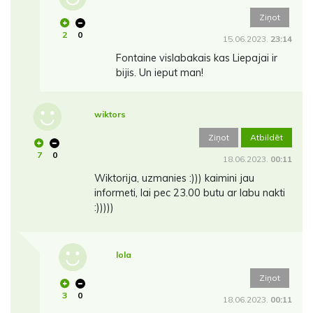
Ziņot
2
0
15.06.2023.
23:14
Fontaine vislabakais kas Liepajai ir
bijis. Un ieput man!
wiktors
Ziņot
Atbildēt
7
0
18.06.2023.
00:11
Wiktorija, uzmanies :))) kaimini jau
informeti, lai pec 23.00 butu ar labu nakti
:)))))
lola
Ziņot
3
0
18.06.2023.
00:11