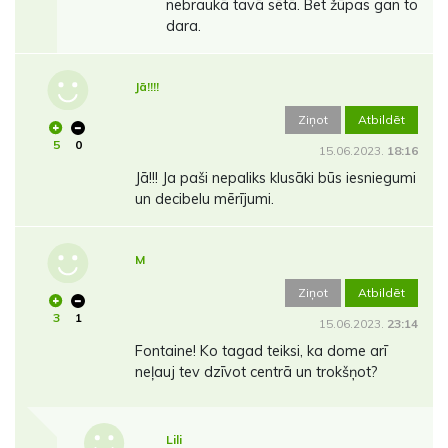
nebraukā tavā sētā. Bet žūpas gan to
dara.
Jā!!!!
Ziņot
Atbildēt
5
0
15.06.2023.
18:16
Jā!!! Ja paši nepaliks klusāki būs iesniegumi
un decibelu mērījumi.
M
Ziņot
Atbildēt
3
1
15.06.2023.
23:14
Fontaine! Ko tagad teiksi, ka dome arī
neļauj tev dzīvot centrā un trokšņot?
Lili