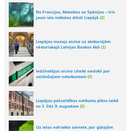
No Francijas, Meksikas un Spānijas – trīs
jauni ielu mākslas stāsti Liepājā
(2)
Liepājas muzejs aicina uz ekskursijām
vēsturiskajā Latvijas Bankas ēkā
(1)
Iedzīvotājus aicina izteikt viedokli par
saistošajiem noteikumiem
(3)
Liepājas pašvaldības notikumu plāns laikā
no 3. līdz 9. augustam
(2)
Uz ielas notriekta sieviete; par gūtajām