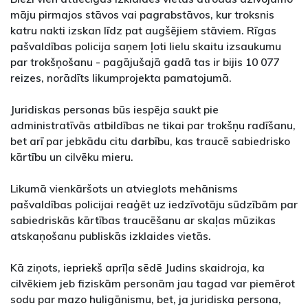
māju pirmajos stāvos vai pagrabstāvos, kur troksnis
katru nakti izskan līdz pat augšējiem stāviem. Rīgas
pašvaldības policija saņem ļoti lielu skaitu izsaukumu
par trokšņošanu - pagājušajā gadā tas ir bijis 10 077
reizes, norādīts likumprojekta pamatojumā.
Juridiskas personas būs iespēja saukt pie
administratīvās atbildības ne tikai par trokšņu radīšanu,
bet arī par jebkādu citu darbību, kas traucē sabiedrisko
kārtību un cilvēku mieru.
Likumā vienkāršots un atvieglots mehānisms
pašvaldības policijai reaģēt uz iedzīvotāju sūdzībām par
sabiedriskās kārtības traucēšanu ar skaļas mūzikas
atskaņošanu publiskās izklaides vietās.
Kā ziņots, iepriekš aprīļa sēdē Judins skaidroja, ka
cilvēkiem jeb fiziskām personām jau tagad var piemērot
sodu par mazo huligānismu, bet, ja juridiska persona,