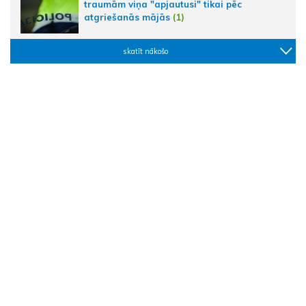
traumām viņa "apjautusi" tikai pēc
atgriešanās mājās
(1)
skatīt nākošo