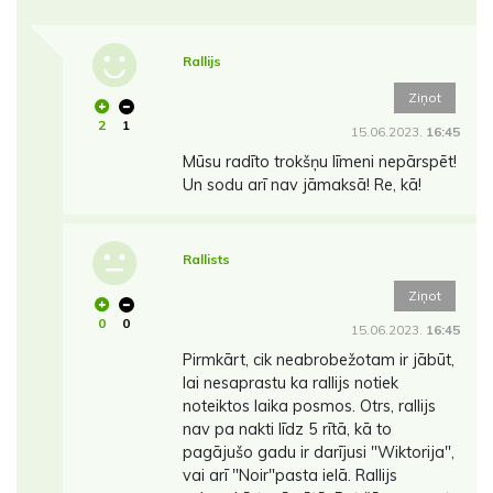
Rallijs
Ziņot
2
1
15.06.2023.
16:45
Mūsu radīto trokšņu līmeni nepārspēt!
Un sodu arī nav jāmaksā! Re, kā!
Rallists
Ziņot
0
0
15.06.2023.
16:45
Pirmkārt, cik neabrobežotam ir jābūt,
lai nesaprastu ka rallijs notiek
noteiktos laika posmos. Otrs, rallijs
nav pa nakti līdz 5 rītā, kā to
pagājušo gadu ir darījusi "Wiktorija",
vai arī "Noir"pasta ielā. Rallijs