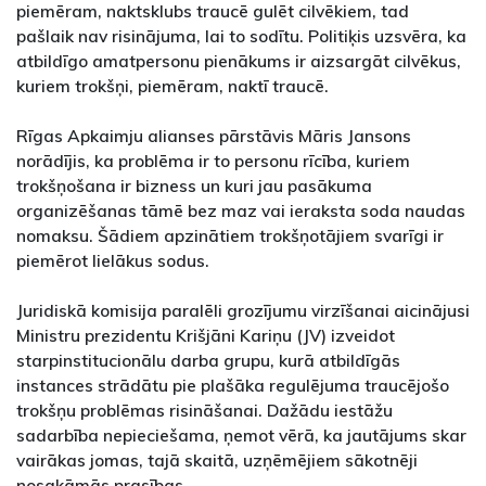
piemēram, naktsklubs traucē gulēt cilvēkiem, tad
pašlaik nav risinājuma, lai to sodītu. Politiķis uzsvēra, ka
atbildīgo amatpersonu pienākums ir aizsargāt cilvēkus,
kuriem trokšņi, piemēram, naktī traucē.
Rīgas Apkaimju alianses pārstāvis Māris Jansons
norādījis, ka problēma ir to personu rīcība, kuriem
trokšņošana ir bizness un kuri jau pasākuma
organizēšanas tāmē bez maz vai ieraksta soda naudas
nomaksu. Šādiem apzinātiem trokšņotājiem svarīgi ir
piemērot lielākus sodus.
Juridiskā komisija paralēli grozījumu virzīšanai aicinājusi
Ministru prezidentu Krišjāni Kariņu (JV) izveidot
starpinstitucionālu darba grupu, kurā atbildīgās
instances strādātu pie plašāka regulējuma traucējošo
trokšņu problēmas risināšanai. Dažādu iestāžu
sadarbība nepieciešama, ņemot vērā, ka jautājums skar
vairākas jomas, tajā skaitā, uzņēmējiem sākotnēji
nosakāmās prasības.