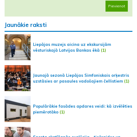
Pievienot
Jaunākie raksti
Liepājas muzejs aicina uz ekskursijām
vēsturiskajā Latvijas Bankas ēkā
(1)
Jaunajā sezonā Liepājas Simfoniskais orķestris
uzstāsies ar pasaules vadošajiem čellistiem
(1)
Populārākie fasādes apdares veidi: kā izvēlēties
piemērotāko
(1)
Sporta skatīšanās evolūcija - tiešraides un