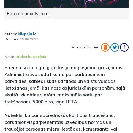
Foto no pexels.com
Autors:
irliepaja.lv
Datums:
15.06.2023
Dalies ar šo ziņu:
Birkas:
troksnis
,
Saeima
Saeima šodien galīgajā lasījumā pieņēma grozījumus
Administratīvo sodu likumā par pārkāpumiem
pārvaldes, sabiedriskās kārtības un valsts valodas
lietošanas jomā, kas nosaka juridiskām personām, tajā
skaitā izklaides vietām, maksimālo sodu par
trokšņošanu 5000 eiro, ziņo LETA.
Noteikts, ka par sabiedriskās kārtības traucēšanu,
pārkāpjot vispārpieņemtās uzvedības normas un
traucējot personas mieru, iestādes, komersanta vai