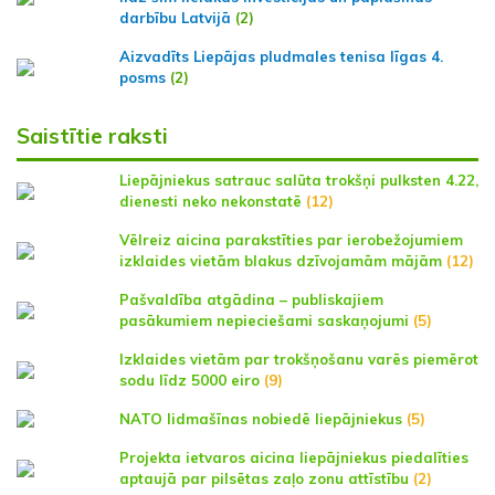
darbību Latvijā
(2)
Aizvadīts Liepājas pludmales tenisa līgas 4.
posms
(2)
Saistītie raksti
Liepājniekus satrauc salūta trokšņi pulksten 4.22,
dienesti neko nekonstatē
(12)
Vēlreiz aicina parakstīties par ierobežojumiem
izklaides vietām blakus dzīvojamām mājām
(12)
Pašvaldība atgādina – publiskajiem
pasākumiem nepieciešami saskaņojumi
(5)
Izklaides vietām par trokšņošanu varēs piemērot
sodu līdz 5000 eiro
(9)
NATO lidmašīnas nobiedē liepājniekus
(5)
Projekta ietvaros aicina liepājniekus piedalīties
aptaujā par pilsētas zaļo zonu attīstību
(2)