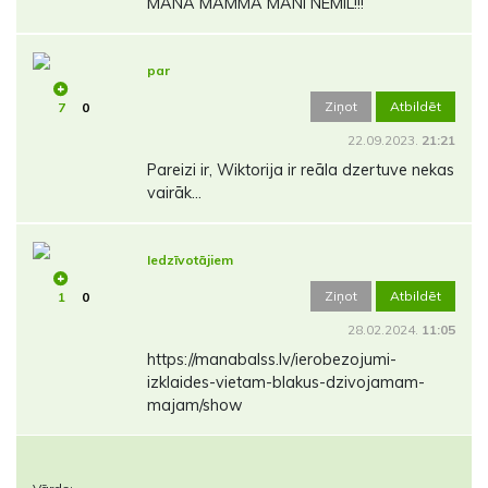
MANA MAMMA MANI NEMĪL!!!
par
Ziņot
Atbildēt
7
0
22.09.2023.
21:21
Pareizi ir, Wiktorija ir reāla dzertuve nekas
vairāk...
Iedzīvotājiem
Ziņot
Atbildēt
1
0
28.02.2024.
11:05
https://manabalss.lv/ierobezojumi-
izklaides-vietam-blakus-dzivojamam-
majam/show