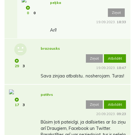
peķka
Ziņot
0
0
19.09.2023.
18:33
Arī!
brazausks
Ziņot
Atbildēt
29
3
19.09.2023.
18:47
Sava zinjaa atbalstu.. nosherojam. Turas!
patēvs
Ziņot
Atbildēt
17
3
20.09.2023.
09:23
Būsim ļoti pateicīgi, ja dalīsieties ar šo ziņu
arī Draugiem, Facebook un Twitter.
Parakstīties arī var neziedojot, tur ir neliela