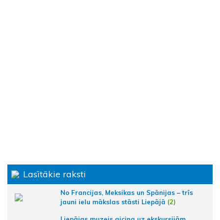
Lasītākie raksti
No Francijas, Meksikas un Spānijas – trīs
jauni ielu mākslas stāsti Liepājā
(2)
Liepājas muzejs aicina uz ekskursijām