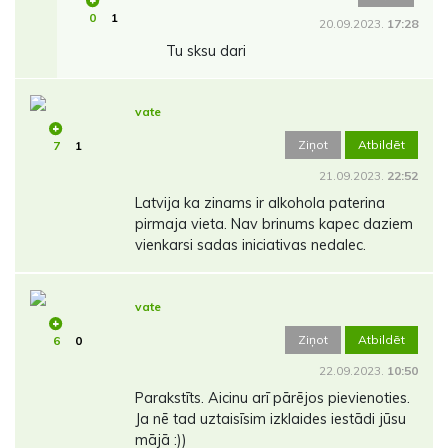
0
1
20.09.2023.
17:28
Tu sksu dari
vate
Ziņot
Atbildēt
7
1
21.09.2023.
22:52
Latvija ka zinams ir alkohola paterina
pirmaja vieta. Nav brinums kapec daziem
vienkarsi sadas iniciativas nedalec.
vate
Ziņot
Atbildēt
6
0
22.09.2023.
10:50
Parakstīts. Aicinu arī pārējos pievienoties.
Ja nē tad uztaisīsim izklaides iestādi jūsu
mājā :))