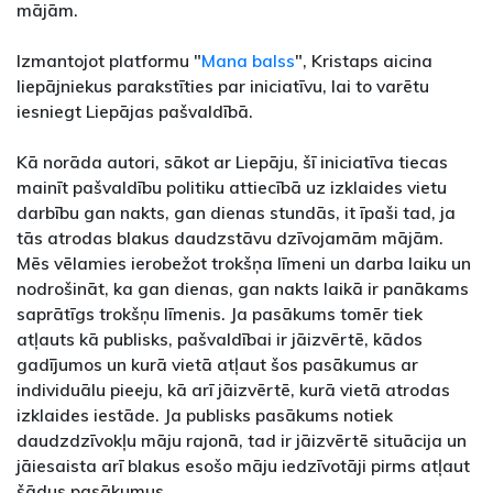
mājām.
Izmantojot platformu "
Mana balss
", Kristaps aicina
liepājniekus parakstīties par iniciatīvu, lai to varētu
iesniegt Liepājas pašvaldībā.
Kā norāda autori, sākot ar Liepāju, šī iniciatīva tiecas
mainīt pašvaldību politiku attiecībā uz izklaides vietu
darbību gan nakts, gan dienas stundās, it īpaši tad, ja
tās atrodas blakus daudzstāvu dzīvojamām mājām.
Mēs vēlamies ierobežot trokšņa līmeni un darba laiku un
nodrošināt, ka gan dienas, gan nakts laikā ir panākams
saprātīgs trokšņu līmenis. Ja pasākums tomēr tiek
atļauts kā publisks, pašvaldībai ir jāizvērtē, kādos
gadījumos un kurā vietā atļaut šos pasākumus ar
individuālu pieeju, kā arī jāizvērtē, kurā vietā atrodas
izklaides iestāde. Ja publisks pasākums notiek
daudzdzīvokļu māju rajonā, tad ir jāizvērtē situācija un
jāiesaista arī blakus esošo māju iedzīvotāji pirms atļaut
šādus pasākumus.