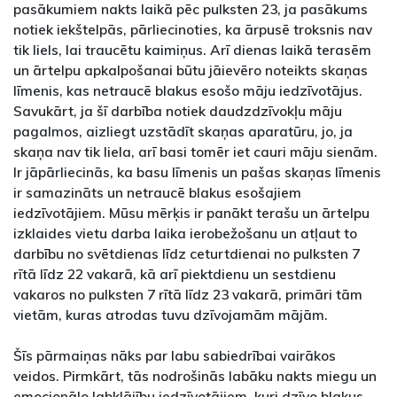
pasākumiem nakts laikā pēc pulksten 23, ja pasākums
notiek iekštelpās, pārliecinoties, ka ārpusē troksnis nav
tik liels, lai traucētu kaimiņus. Arī dienas laikā terasēm
un ārtelpu apkalpošanai būtu jāievēro noteikts skaņas
līmenis, kas netraucē blakus esošo māju iedzīvotājus.
Savukārt, ja šī darbība notiek daudzdzīvokļu māju
pagalmos, aizliegt uzstādīt skaņas aparatūru, jo, ja
skaņa nav tik liela, arī basi tomēr iet cauri māju sienām.
Ir jāpārliecinās, ka basu līmenis un pašas skaņas līmenis
ir samazināts un netraucē blakus esošajiem
iedzīvotājiem. Mūsu mērķis ir panākt terašu un ārtelpu
izklaides vietu darba laika ierobežošanu un atļaut to
darbību no svētdienas līdz ceturtdienai no pulksten 7
rītā līdz 22 vakarā, kā arī piektdienu un sestdienu
vakaros no pulksten 7 rītā līdz 23 vakarā, primāri tām
vietām, kuras atrodas tuvu dzīvojamām mājām.
Šīs pārmaiņas nāks par labu sabiedrībai vairākos
veidos. Pirmkārt, tās nodrošinās labāku nakts miegu un
emocionālo labklājību iedzīvotājiem, kuri dzīvo blakus