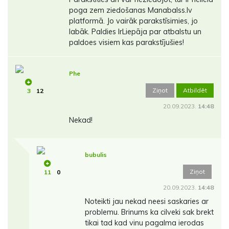
poga zem ziedošanas Manabalss.lv
platformā. Jo vairāk parakstīsimies, jo
labāk. Paldies IrLiepāja par atbalstu un
paldoes visiem kas parakstījušies!
Phe
Ziņot
Atbildēt
3
12
20.09.2023.
14:48
Nekad!
bubulis
Ziņot
11
0
20.09.2023.
14:48
Noteikti jau nekad neesi saskaries ar
problemu. Brinums ka cilveki sak brekt
tikai tad kad vinu pagalma ierodas