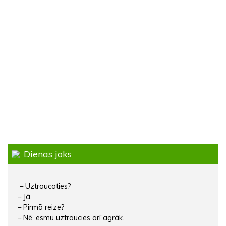
Dienas joks
– Uztraucaties?
– Jā.
– Pirmā reize?
– Nē, esmu uztraucies arī agrāk.