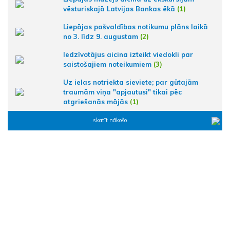
vēsturiskajā Latvijas Bankas ēkā
(1)
Liepājas pašvaldības notikumu plāns laikā
no 3. līdz 9. augustam
(2)
Iedzīvotājus aicina izteikt viedokli par
saistošajiem noteikumiem
(3)
Uz ielas notriekta sieviete; par gūtajām
traumām viņa "apjautusi" tikai pēc
atgriešanās mājās
(1)
skatīt nākošo