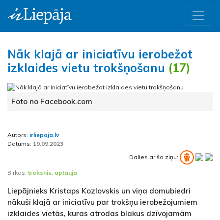
Nāk klajā ar iniciatīvu ierobežot
izklaides vietu trokšņošanu
(17)
Foto no Facebook.com
Autors:
irliepaja.lv
Datums:
19.09.2023
Dalies ar šo ziņu:
Birkas:
troksnis
,
aptauja
Liepājnieks Kristaps Kozlovskis un viņa domubiedri
nākuši klajā ar iniciatīvu par trokšņu ierobežojumiem
izklaides vietās, kuras atrodas blakus dzīvojamām