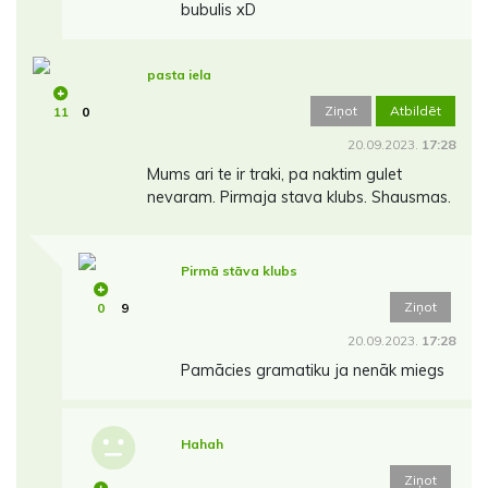
bubulis xD
pasta iela
Ziņot
Atbildēt
11
0
20.09.2023.
17:28
Mums ari te ir traki, pa naktim gulet
nevaram. Pirmaja stava klubs. Shausmas.
Pirmā stāva klubs
Ziņot
0
9
20.09.2023.
17:28
Pamācies gramatiku ja nenāk miegs
Hahah
Ziņot