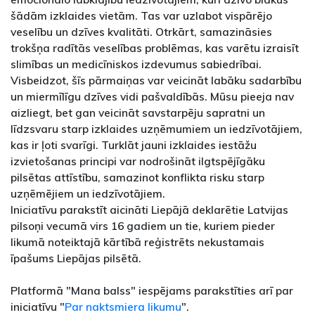
šādām izklaides vietām. Tas var uzlabot vispārējo
veselību un dzīves kvalitāti. Otrkārt, samazināsies
trokšņa radītās veselības problēmas, kas varētu izraisīt
slimības un medicīniskos izdevumus sabiedrībai.
Visbeidzot, šīs pārmaiņas var veicināt labāku sadarbību
un miermīlīgu dzīves vidi pašvaldībās. Mūsu pieeja nav
aizliegt, bet gan veicināt savstarpēju sapratni un
līdzsvaru starp izklaides uzņēmumiem un iedzīvotājiem,
kas ir ļoti svarīgi. Turklāt jauni izklaides iestāžu
izvietošanas principi var nodrošināt ilgtspējīgāku
pilsētas attīstību, samazinot konflikta risku starp
uzņēmējiem un iedzīvotājiem.
Iniciatīvu parakstīt aicināti Liepājā deklarētie Latvijas
pilsoņi vecumā virs 16 gadiem un tie, kuriem pieder
likumā noteiktajā kārtībā reģistrēts nekustamais
īpašums Liepājas pilsētā.
Platformā "Mana balss" iespējams parakstīties arī par
iniciatīvu "
Par naktsmiera likumu
".