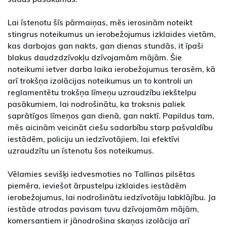
Lai īstenotu šīs pārmaiņas, mēs ierosinām noteikt
stingrus noteikumus un ierobežojumus izklaides vietām,
kas darbojas gan nakts, gan dienas stundās, it īpaši
blakus daudzdzīvokļu dzīvojamām mājām. Šie
noteikumi ietver darba laika ierobežojumus terasēm, kā
arī trokšņa izolācijas noteikumus un to kontroli un
reglamentētu trokšņa līmeņu uzraudzību iekštelpu
pasākumiem, lai nodrošinātu, ka troksnis paliek
saprātīgos līmeņos gan dienā, gan naktī. Papildus tam,
mēs aicinām veicināt ciešu sadarbību starp pašvaldību
iestādēm, policiju un iedzīvotājiem, lai efektīvi
uzraudzītu un īstenotu šos noteikumus.
Vēlamies sevišķi iedvesmoties no Tallinas pilsētas
piemēra, ieviešot ārpustelpu izklaides iestādēm
ierobežojumus, lai nodrošinātu iedzīvotāju labklājību. Ja
iestāde atrodas pavisam tuvu dzīvojamām mājām,
komersantiem ir jānodrošina skaņas izolācija arī