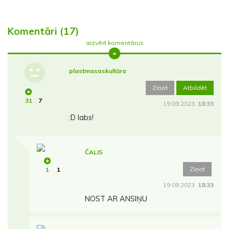
Komentāri (17)
aizvērt komentārus
plastmasaskultūra
Ziņot
Atbildēt
31
7
19.09.2023.
18:33
:D labs!
ČALIS
Ziņot
1
1
19.09.2023.
18:33
NOST AR ANSIŅU