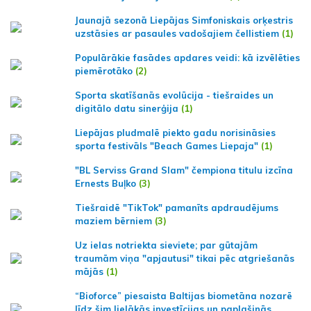
Jaunajā sezonā Liepājas Simfoniskais orķestris
uzstāsies ar pasaules vadošajiem čellistiem
(1)
Populārākie fasādes apdares veidi: kā izvēlēties
piemērotāko
(2)
Sporta skatīšanās evolūcija - tiešraides un
digitālo datu sinerģija
(1)
Liepājas pludmalē piekto gadu norisināsies
sporta festivāls "Beach Games Liepaja"
(1)
"BL Serviss Grand Slam" čempiona titulu izcīna
Ernests Buļko
(3)
Tiešraidē "TikTok" pamanīts apdraudējums
maziem bērniem
(3)
Uz ielas notriekta sieviete; par gūtajām
traumām viņa "apjautusi" tikai pēc atgriešanās
mājās
(1)
“Bioforce” piesaista Baltijas biometāna nozarē
līdz šim lielākās investīcijas un paplašinās