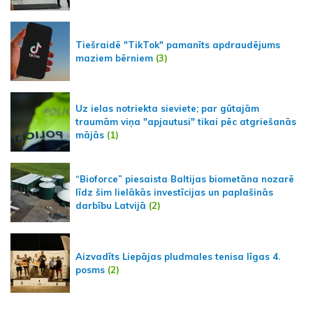
Tiešraidē "TikTok" pamanīts apdraudējums
maziem bērniem
(3)
Uz ielas notriekta sieviete; par gūtajām
traumām viņa "apjautusi" tikai pēc atgriešanās
mājās
(1)
“Bioforce” piesaista Baltijas biometāna nozarē
līdz šim lielākās investīcijas un paplašinās
darbību Latvijā
(2)
Aizvadīts Liepājas pludmales tenisa līgas 4.
posms
(2)