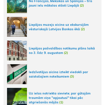
No Francijas, Meksikas un Spānijas – trīs
jauni ielu mākslas stāsti Liepājā
(2)
Liepājas muzejs aicina uz ekskursijām
vēsturiskajā Latvijas Bankas ēkā
(2)
Liepājas pašvaldības notikumu plāns laikā
no 3. līdz 9. augustam
(2)
Iedzīvotājus aicina izteikt viedokli par
saistošajiem noteikumiem
(3)
Uz ielas notriekta sieviete; par gūtajām
traumām viņa "apjautusi" tikai pēc
atgriešanās mājās
(1)