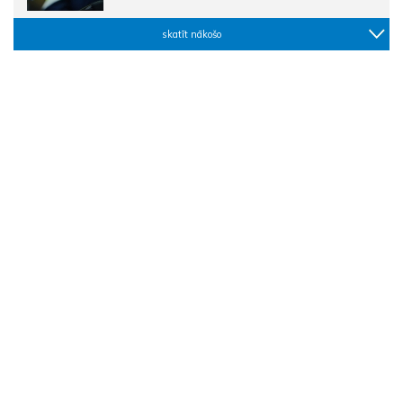
skatīt nākošo