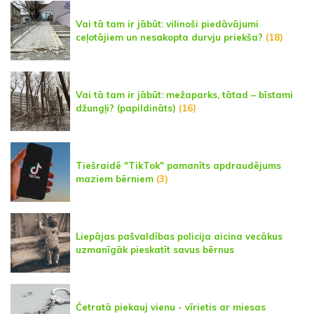
Vai tā tam ir jābūt: vilinoši piedāvājumi
ceļotājiem un nesakopta durvju priekša?
(18)
Vai tā tam ir jābūt: mežaparks, tātad – bīstami
džungļi? (papildināts)
(16)
Tiešraidē "TikTok" pamanīts apdraudējums
maziem bērniem
(3)
Liepājas pašvaldības policija aicina vecākus
uzmanīgāk pieskatīt savus bērnus
Četratā piekauj vienu - vīrietis ar miesas