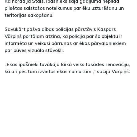
Kā norādīja Štāls, īpašnieks šajā gadījumā nepilda
pilsētas saistošos noteikumus par ēku uzturēšanu un
teritorijas sakopšanu.
Savukārt pašvaldības policijas pārstāvis Kaspars
Vārpiņš portālam atzina, ka policija par šo objektu ir
informēta un veikusi pārrunas ar ēkas pārvaldniekiem
par būves vizuālo stāvokli.
„Ēkas īpašnieki tuvākajā laikā veiks fasādes renovāciju,
kā arī pēc tam izvietos ēkas numurzīmi,” sacīja Vārpiņš.