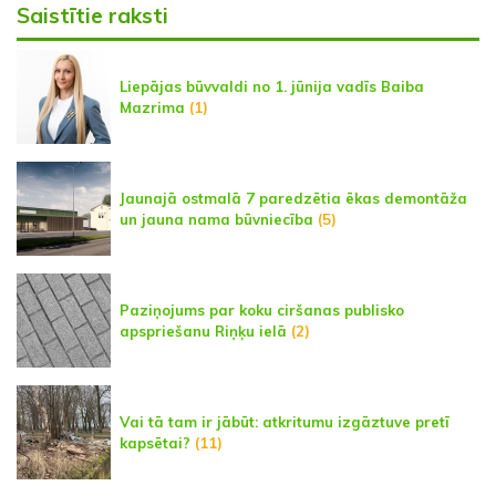
Saistītie raksti
Liepājas būvvaldi no 1. jūnija vadīs Baiba
Mazrima
(1)
Jaunajā ostmalā 7 paredzētia ēkas demontāža
un jauna nama būvniecība
(5)
Paziņojums par koku ciršanas publisko
apspriešanu Riņķu ielā
(2)
Vai tā tam ir jābūt: atkritumu izgāztuve pretī
kapsētai?
(11)