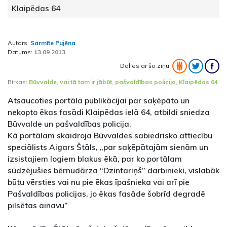
Klaipēdas 64
Autors:
Sarmīte Pujēna
Datums:
13.09.2013
Dalies ar šo ziņu:
Birkas:
Būvvalde
,
vai tā tam ir jābūt
,
pašvaldības policija
,
Klaipēdas 64
Atsaucoties portāla publikācijai par saķēpāto un
nekopto ēkas fasādi Klaipēdas ielā 64, atbildi sniedza
Būvvalde un pašvaldības policija.
Kā portālam skaidroja Būvvaldes sabiedrisko attiecību
speciālists Aigars Štāls, „par saķēpātajām sienām un
izsistajiem logiem blakus ēkā, par ko portālam
sūdzējušies bērnudārza “Dzintariņš” darbinieki, vislabāk
būtu vērsties vai nu pie ēkas īpašnieka vai arī pie
Pašvaldības policijas, jo ēkas fasāde šobrīd degradē
pilsētas ainavu”