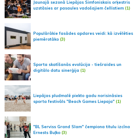
Jaunajā sezonā Liepājas Simfoniskais orķestris
uzstāsies ar pasaules vadošajiem čellistiem
(1)
Populārākie fasādes apdares veidi: kā izvēlēties
piemērotāko
(3)
Sporta skatīšanās evolūcija - tiešraides un
digitālo datu sinerģija
(1)
Liepājas pludmalē piekto gadu norisināsies
sporta festivāls "Beach Games Liepaja"
(1)
"BL Serviss Grand Slam" čempiona titulu izcīna
Ernests Buļko
(3)