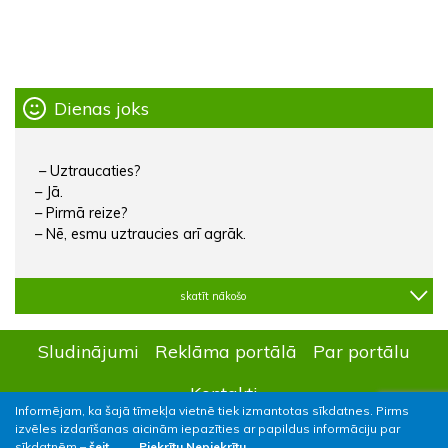
Dienas joks
– Uztraucaties?
– Jā.
– Pirmā reize?
– Nē, esmu uztraucies arī agrāk.
skatīt nākošo
Sludinājumi
Reklāma portālā
Par portālu
Kontakti
Informējam, ka šajā tīmekļa vietnē tiek izmantotas sīkdatnes. Pirms
izvēles izdarīšanas aicinām iepazīties ar papildus informāciju par
sīkdatnēm –
šeit.
Piekrītu
Nepiekrītu