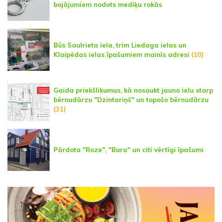
bojājumiem nodots mediķu rokās
Būs Saulrieta iela, trim Liedaga ielas un
Klaipēdas ielas īpašumiem mainīs adresi
(10)
Gaida priekšlikumus, kā nosaukt jauno ielu starp
bērnudārzu "Dzintariņš" un topošo bērnudārzu
(31)
Pārdota "Roze", "Bura" un citi vērtīgi īpašumi