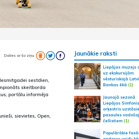
Jaunākie raksti
Dalies ar šo ziņu:
Liepājas muzejs 
uz ekskursijām
vēsturiskajā Latv
desmitgadei sestdien,
Bankas ēkā
(1)
empionāts skeitborda
jus, portālu informēja
Jaunajā sezonā
Liepājas Simfoni
orķestris uzstāsi
pasaules vadoša
nieši, sievietes, Open,
čellistiem
(1)
Populārākie fas
apdares veidi: kā