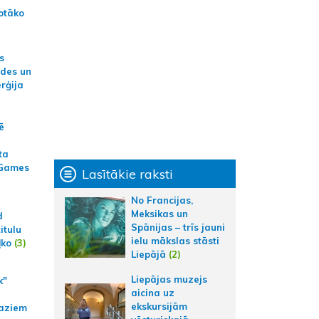
otāko
s
ides un
erģija
ē
ta
 Games
Lasītākie raksti
No Francijas,
Meksikas un
d
Spānijas – trīs jauni
itulu
ielu mākslas stāsti
ļko
(3)
Liepājā
(2)
Liepājas muzejs
k"
aicina uz
ekskursijām
aziem