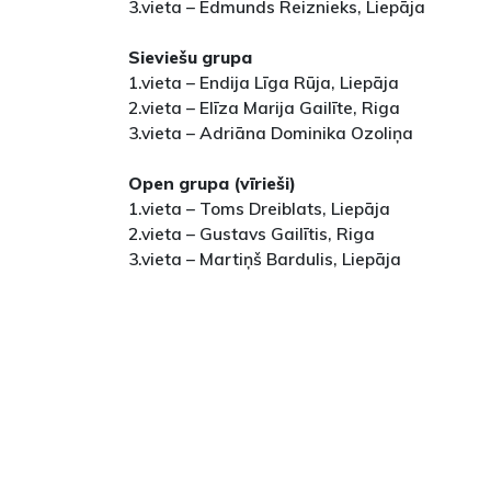
3.vieta – Edmunds Reiznieks, Liepāja
Sieviešu grupa
1.vieta – Endija Līga Rūja, Liepāja
2.vieta – Elīza Marija Gailīte, Riga
3.vieta – Adriāna Dominika Ozoliņa
Open grupa (vīrieši)
1.vieta – Toms Dreiblats, Liepāja
2.vieta – Gustavs Gailītis, Riga
3.vieta – Martiņš Bardulis, Liepāja