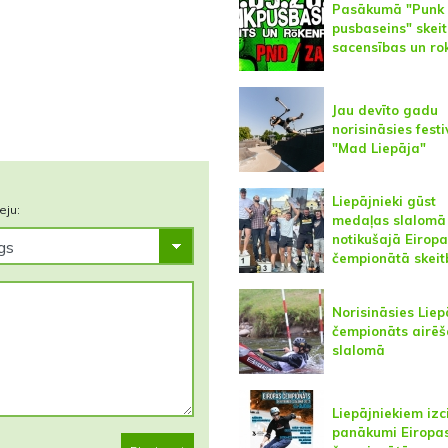
Pasākumā "Punk
pusbaseins" skei
sacensības un ro
Jau devīto gadu
norisināsies festi
"Mad Liepāja"
Liepājnieki gūst
eju:
medaļas slalomā
notikušajā Eirop
čempionātā skei
Norisināsies Liep
čempionāts airē
slalomā
Liepājniekiem izci
panākumi Eiropa