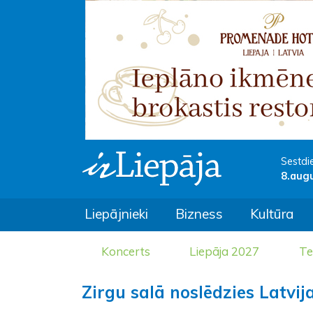
Sestdi
8.aug
Liepājnieki
Bizness
Kultūra
Koncerts
Liepāja 2027
Te
Zirgu salā noslēdzies Latvi