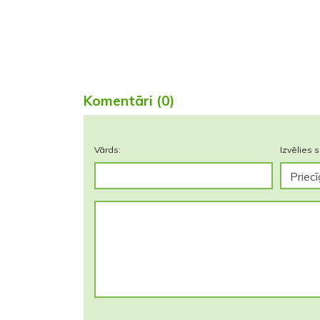
Komentāri (0)
Vārds:
Izvēlies s