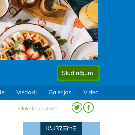
Sludinājumi
de
Viedokļi
Galerijas
Video
a
Silakaktiņa stāsti