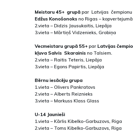
Meistaru 45+ grupā
par Latvijas čempionu 
Edžus Konošonoks
no Rigas – kopvertejum
2.vieta – Didzis Jausukaitis, Liepāja
3.vieta – Mārtiņš Vidzenieks, Grobiņa
Vecmeistaru grupā 55+
par
Latvijas čempi
kļuva Salvis Skarainis
no Talsiem.
2.vieta – Raitis Teteris, Liepāja
3.vieta – Egons Papirtis, Liepāja
Bērnu iesācēju grupa
1.vieta – Olivers Pankratovs
2.vieta – Alberts Reiznieks
3.vieta – Markuss Klass Glass
U-14 Jaunieši
1.vieta – Kārlis Kibelko-Garbuzovs, Riga
2.vieta – Toms Kibelko-Garbuzovs, Riga