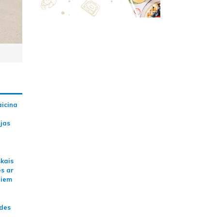
aicina
ijas
skais
es ar
jiem
ādes