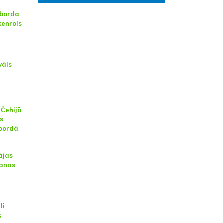
tborda
kenrols
vāls
 Čehijā
as
tbordā
ājas
šanas
li
s