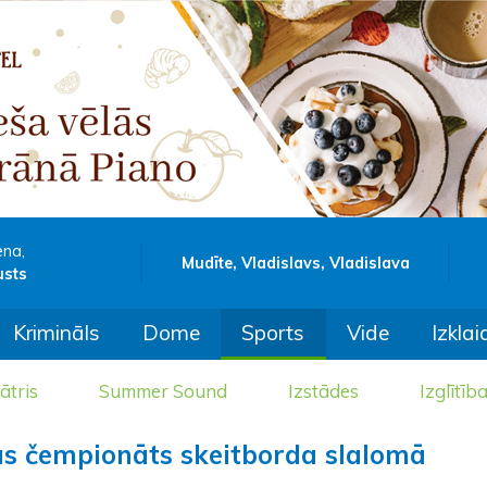
ena,
Mudīte, Vladislavs, Vladislava
usts
Krimināls
Dome
Sports
Vide
Izklai
ātris
Summer Sound
Izstādes
Izglītīb
jas čempionāts skeitborda slalomā