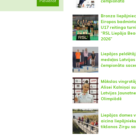
Pievienot
čempionātā
Bronza liepājniec
Eiropas badmint
U17 reitinga turn
“RSL Liepāja Bea
2026”
Liepājas peldētā
medaļas Latvijas
čempionāta sace
Mākslas vingrotā
Alisei Kalniņai s
Latvijas Jaunatn
Olimpiādē
Liepājas domes 
aicina liepājniek
tikšanos Zirgu sa