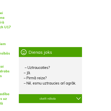
ei
ona
īrā
ch U17
jiem
Dienas joks
nsībās
jai
– Uztraucaties?
udrabs
– Jā.
es
– Pirmā reize?
– Nē, esmu uztraucies arī agrāk.
vadība
us uz
skatīt nākošo
lā