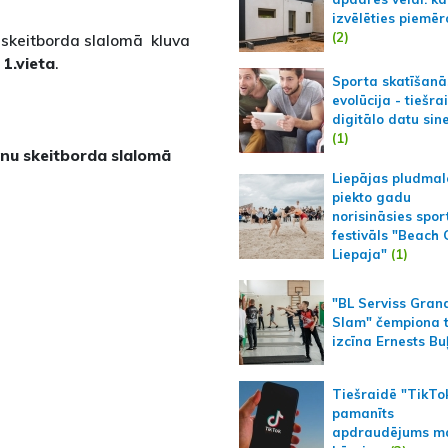
izvēlēties piemēr
(2)
skeitborda slalomā kluva
ā
1.vieta
.
Sporta skatīšanā
evolūcija - tiešra
digitālo datu sin
(1)
onu skeitborda slalomā
Liepājas pludmal
piekto gadu
norisināsies spor
festivāls "Beach
Liepaja"
(1)
"BL Serviss Gran
Slam" čempiona t
izcīna Ernests Bu
Tiešraidē "TikTo
pamanīts
apdraudējums m