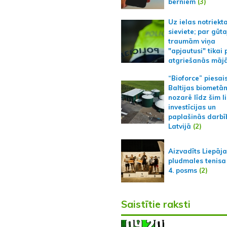
bērniem
(3)
Uz ielas notriekt
sieviete; par gūt
traumām viņa
"apjautusi" tikai 
atgriešanās māj
“Bioforce” piesai
Baltijas biometā
nozarē līdz šim l
investīcijas un
paplašinās darbī
Latvijā
(2)
Aizvadīts Liepāj
pludmales tenisa
4. posms
(2)
Saistītie raksti