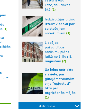
vēsturiskajā
Latvijas Bankas
ēkā
(1)
a
ajām
Iedzīvotājus aicina
izteikt viedokli par
pēc
saistošajiem
ās
(1)
noteikumiem
(3)
sta
na
Liepājas
ielākās
pašvaldības
notikumu plāns
bu
laikā no 3. līdz 9.
augustam
(2)
Uz ielas notriekta
as
sieviete; par
 līgas
gūtajām traumām
viņa "apjautusi"
tikai pēc
atgriešanās mājās
(1)
skatīt nākošo