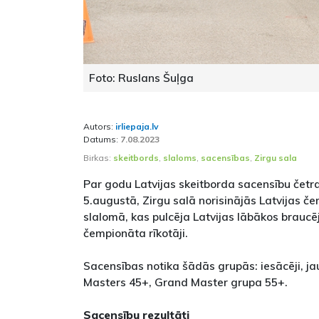
Foto: Ruslans Šuļga
Autors:
irliepaja.lv
Datums:
7.08.2023
Birkas:
skeitbords
,
slaloms
,
sacensības
,
Zirgu sala
Par godu Latvijas skeitborda sacensību četr
5.augustā, Zirgu salā norisinājās Latvijas č
slalomā, kas pulcēja Latvijas lābākos braucē
čempionāta rīkotāji.
Sacensības notika šādās grupās: iesācēji, jau
Masters 45+, Grand Master grupa 55+.
Sacensību rezultāti