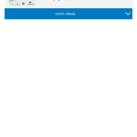
skatīt nākošo