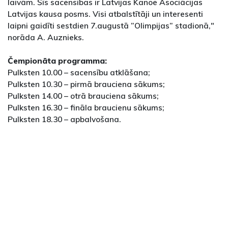
laivām. Šīs sacensības ir Latvijas Kanoe Asociācijas
Latvijas kausa posms. Visi atbalstītāji un interesenti
laipni gaidīti sestdien 7.augustā ”Olimpijas” stadionā,"
norāda A. Auznieks.
Čempionāta programma:
Pulksten 10.00 – sacensību atklāšana;
Pulksten 10.30 – pirmā brauciena sākums;
Pulksten 14.00 – otrā brauciena sākums;
Pulksten 16.30 – fināla braucienu sākums;
Pulksten 18.30 – apbalvošana.