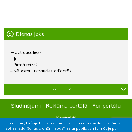
Dienas joks
– Uztraucaties?
– Jā.
– Pirmā reize?
– Nē, esmu uztraucies arī agrāk.
skatīt nākošo
Sludinājumi
Reklāma portālā
Par portālu
Kontakti
Informējam, ka šajā tīmekļa vietnē tiek izmantotas sīkdatnes. Pirms
izvēles izdarīšanas aicinām iepazīties ar papildus informāciju par