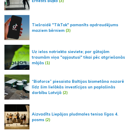
Ernests Buļko
(3)
Tiešraidē "TikTok" pamanīts apdraudējums
maziem bērniem
(3)
Uz ielas notriekta sieviete; par gūtajām
traumām viņa "apjautusi" tikai pēc atgriešanās
mājās
(1)
“Bioforce” piesaista Baltijas biometāna nozarē
līdz šim lielākās investīcijas un paplašinās
darbību Latvijā
(2)
Aizvadīts Liepājas pludmales tenisa līgas 4.
posms
(2)