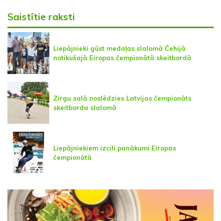
Saistītie raksti
Liepājnieki gūst medaļas slalomā Čehijā
notikušajā Eiropas čempionātā skeitbordā
Zirgu salā noslēdzies Latvijas čempionāts
skeitborda slalomā
Liepājniekiem izcili panākumi Eiropas
čempionātā