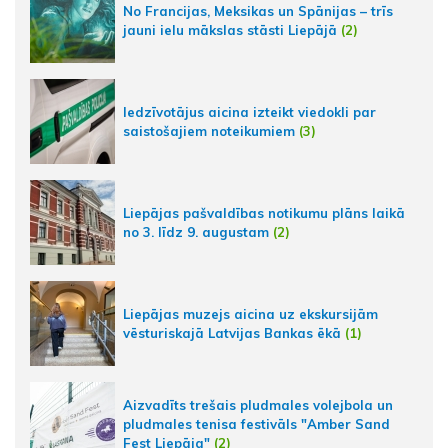
No Francijas, Meksikas un Spānijas – trīs
jauni ielu mākslas stāsti Liepājā
(2)
Iedzīvotājus aicina izteikt viedokli par
saistošajiem noteikumiem
(3)
Liepājas pašvaldības notikumu plāns laikā
no 3. līdz 9. augustam
(2)
Liepājas muzejs aicina uz ekskursijām
vēsturiskajā Latvijas Bankas ēkā
(1)
Aizvadīts trešais pludmales volejbola un
pludmales tenisa festivāls "Amber Sand
Fest Liepāja"
(2)