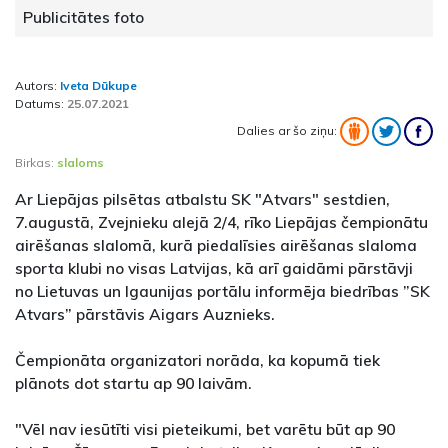
Publicitātes foto
Autors:
Iveta Dūkupe
Datums:
25.07.2021
Dalies ar šo ziņu:
Birkas:
slaloms
Ar Liepājas pilsētas atbalstu SK "Atvars" sestdien,
7.augustā, Zvejnieku alejā 2/4, rīko Liepājas čempionātu
airēšanas slalomā, kurā piedalīsies airēšanas slaloma
sporta klubi no visas Latvijas, kā arī gaidāmi pārstāvji
no Lietuvas un Igaunijas portālu informēja biedrības ”SK
Atvars” pārstāvis Aigars Auznieks.
Čempionāta organizatori norāda, ka kopumā tiek
plānots dot startu ap 90 laivām.
"Vēl nav iesūtīti visi pieteikumi, bet varētu būt ap 90