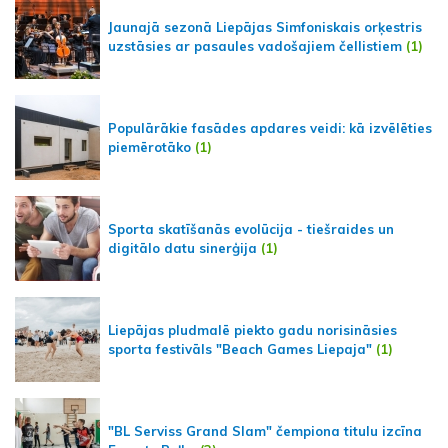
Jaunajā sezonā Liepājas Simfoniskais orķestris
uzstāsies ar pasaules vadošajiem čellistiem
(1)
Populārākie fasādes apdares veidi: kā izvēlēties
piemērotāko
(1)
Sporta skatīšanās evolūcija - tiešraides un
digitālo datu sinerģija
(1)
Liepājas pludmalē piekto gadu norisināsies
sporta festivāls "Beach Games Liepaja"
(1)
"BL Serviss Grand Slam" čempiona titulu izcīna