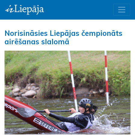
Norisināsies Liepājas čempionāts
airēšanas slalomā