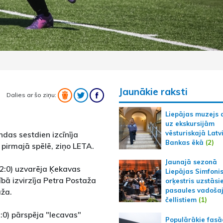
Jaunākie raksti
Dalies ar šo ziņu:
Liepājas muzejs 
uz ekskursijām
vēsturiskajā Latv
das sestdien izcīnīja
Bankas ēkā
(2)
 pirmajā spēlē, ziņo LETA.
Jaunajā sezonā
 (2:0) uzvarēja Ķekavas
Liepājas Simfoni
bā izvirzīja Petra Postaža
orķestris uzstāsi
pasaules vadoša
aža.
čellistiem
(1)
:0) pārspēja "Iecavas"
Populārākie fas