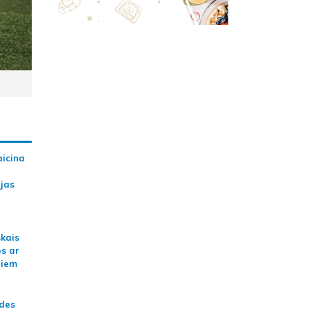
aicina
ijas
skais
es ar
jiem
ādes