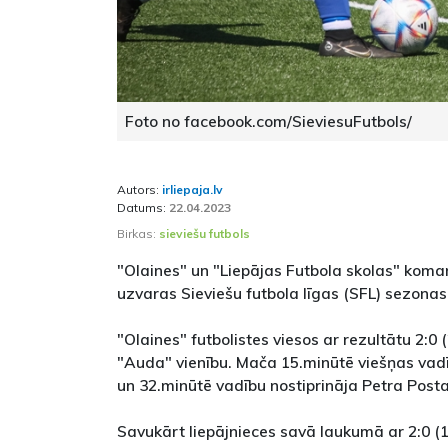
Foto no facebook.com/SieviesuFutbols/
Autors:
irliepaja.lv
Datums:
22.04.2023
Birkas:
sieviešu futbols
"Olaines" un "Liepājas Futbola skolas" koman
uzvaras Sieviešu futbola līgas (SFL) sezonas
"Olaines" futbolistes viesos ar rezultātu 2:0
"Auda" vienību. Mača 15.minūtē viešņas vadī
un 32.minūtē vadību nostiprināja Petra Post
Savukārt liepājnieces savā laukumā ar 2:0 (1