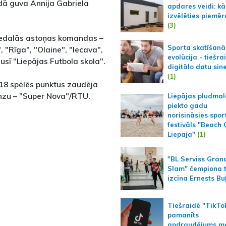
ndā guva Annija Gabriela
apdares veidi: kā
izvēlēties piemēr
(3)
piedalās astoņas komandas –
Sporta skatīšanā
 "Rīga", "Olaine", "Iecava",
evolūcija - tiešra
usī "Liepājas Futbola skola".
digitālo datu sin
(1)
s 18 spēlēs punktus zaudēja
onzu – "Super Nova"/RTU.
Liepājas pludmal
piekto gadu
norisināsies spor
festivāls "Beach
Liepaja"
(1)
"BL Serviss Gran
Slam" čempiona t
izcīna Ernests Bu
Tiešraidē "TikTo
pamanīts
apdraudējums m