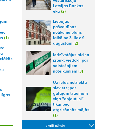
vēsturiskajā
Latvijas Bankas
ēkā
(2)
a
ajām
Liepājas
pašvaldības
pēc
notikumu plāns
ās
(1)
laikā no 3. līdz 9.
augustam
(2)
sta
na
Iedzīvotājus aicina
ielākās
izteikt viedokli par
saistošajiem
bu
noteikumiem
(3)
Uz ielas notriekta
sieviete; par
as
gūtajām traumām
 līgas
viņa "apjautusi"
tikai pēc
atgriešanās mājās
(1)
skatīt nākošo