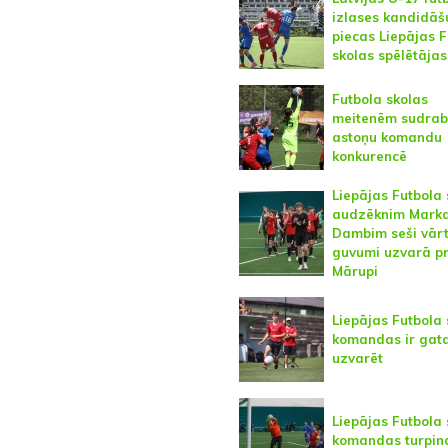
izlases kandidāš
piecas Liepājas 
skolas spēlētājas
Futbola skolas
meitenēm sudrab
astoņu komandu
konkurencē
Liepājas Futbola 
audzēknim Mark
Dambim seši vār
guvumi uzvarā pr
Mārupi
Liepājas Futbola 
komandas ir gat
uzvarēt
Liepājas Futbola 
komandas turpina