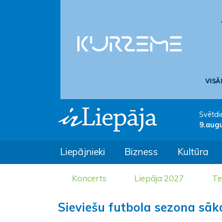
Svētdi
9.aug
Liepājnieki
Bizness
Kultūra
Koncerts
Liepāja 2027
Te
Sieviešu futbola sezona sā