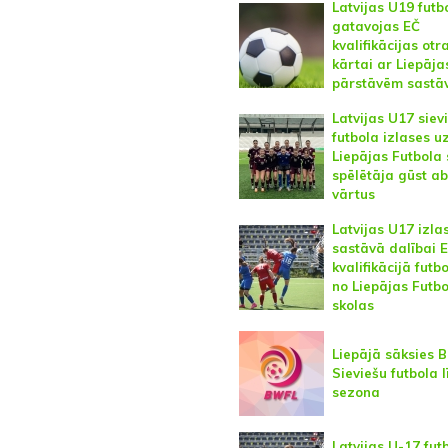
Latvijas U19 futb
gatavojas EČ
kvalifikācijas otr
kārtai ar Liepāja
pārstāvēm sastā
Latvijas U17 siev
futbola izlases u
Liepājas Futbola 
spēlētāja gūst a
vārtus
Latvijas U17 izla
sastāvā dalībai 
kvalifikācijā futbo
no Liepājas Futb
skolas
Liepājā sāksies B
Sieviešu futbola 
sezona
Latvijas U-17 fut