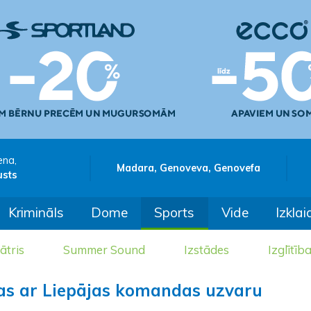
ena,
Madara, Genoveva, Genovefa
usts
Krimināls
Dome
Sports
Vide
Izklai
ātris
Summer Sound
Izstādes
Izglītīb
kas ar Liepājas komandas uzvaru