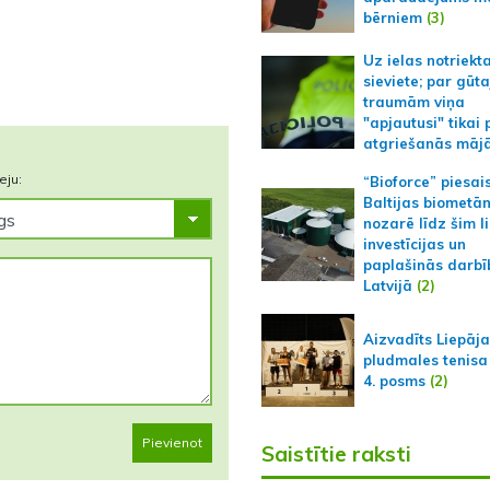
bērniem
(3)
Uz ielas notriekt
sieviete; par gūt
traumām viņa
"apjautusi" tikai 
atgriešanās māj
eju:
“Bioforce” piesai
Baltijas biometā
nozarē līdz šim l
investīcijas un
paplašinās darbī
Latvijā
(2)
Aizvadīts Liepāj
pludmales tenisa
4. posms
(2)
Pievienot
Saistītie raksti