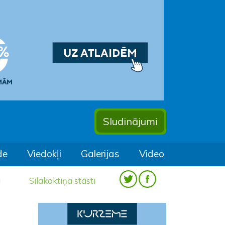
Sludinājumi
de
Viedokļi
Galerijas
Video
a
Silakaktiņa stāsti