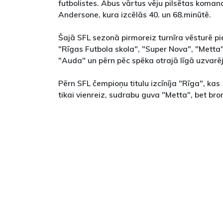
futbolistes. Abus vārtus vēju pilsētas koma
Andersone, kura izcēlās 40. un 68.minūtē.
Šajā SFL sezonā pirmoreiz turnīra vēsturē 
"Rīgas Futbola skola", "Super Nova", "Metta",
"Auda" un pērn pēc spēka otrajā līgā uzvarēj
Pērn SFL čempioņu titulu izcīnīja "Rīga", ka
tikai vienreiz, sudrabu guva "Metta", bet br