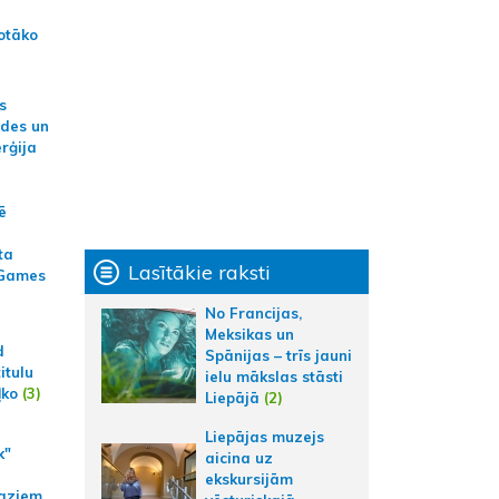
otāko
s
ides un
erģija
ē
ta
Lasītākie raksti
 Games
No Francijas,
Meksikas un
d
Spānijas – trīs jauni
itulu
ielu mākslas stāsti
ļko
(3)
Liepājā
(2)
Liepājas muzejs
k"
aicina uz
ekskursijām
aziem