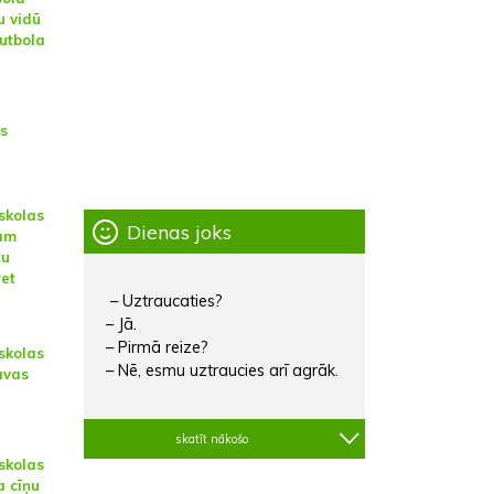
u vidū
Futbola
s
skolas
Dienas joks
am
tu
et
– Uztraucaties?
– Jā.
– Pirmā reize?
skolas
– Nē, esmu uztraucies arī agrāk.
avas
skatīt nākošo
skolas
 cīņu