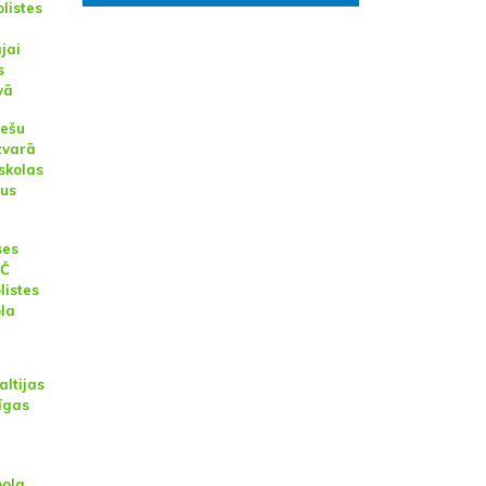
olistes
ajai
s
vā
iešu
zvarā
skolas
bus
ses
EČ
listes
ola
altijas
līgas
bola