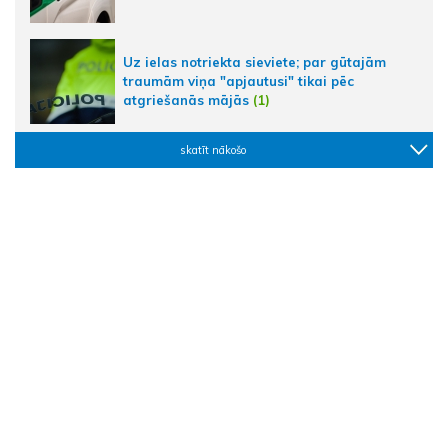
Uz ielas notriekta sieviete; par gūtajām
traumām viņa "apjautusi" tikai pēc
atgriešanās mājās
(1)
skatīt nākošo