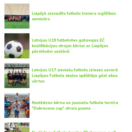
Liepājā aizvadīts futbola treneru izglītības
seminārs
Latvijas U19 futbolistes gatavojas EČ
kvalifikācijas otrajai kārtai ar Liepājas
pārstāvēm sastāvā
Latvijas U17 sieviešu futbola izlases uzvarā
Liepājas Futbola skolas spēlētāja gūst abus
vārtus
Noslēdzas bērnu un jauniešu futbola turnīra
"Dobrecova cup" otrais posms