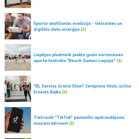
Sporta skatīšanās evolūcija - tiešraides un
digitālo datu sinerģija
(1)
Liepājas pludmalē piekto gadu norisināsies
sporta festivāls "Beach Games Liepaja"
(1)
"BL Serviss Grand Slam" čempiona titulu izcīna
Ernests Buļko
(3)
Tiešraidē "TikTok" pamanīts apdraudējums
maziem bērniem
(3)