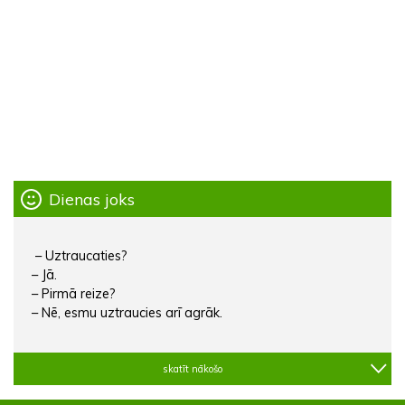
Dienas joks
– Uztraucaties?
– Jā.
– Pirmā reize?
– Nē, esmu uztraucies arī agrāk.
skatīt nākošo