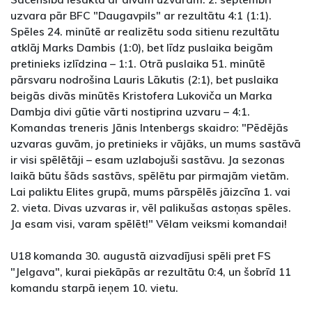
uzvara pār BFC "Daugavpils" ar rezultātu 4:1 (1:1).
Spēles 24. minūtē ar realizētu soda sitienu rezultātu
atklāj Marks Dambis (1:0), bet līdz puslaika beigām
pretinieks izlīdzina – 1:1. Otrā puslaika 51. minūtē
pārsvaru nodrošina Lauris Lākutis (2:1), bet puslaika
beigās divās minūtēs Kristofera Lukoviča un Marka
Dambja divi gūtie vārti nostiprina uzvaru – 4:1.
Komandas treneris Jānis Intenbergs skaidro: "Pēdējās
uzvaras guvām, jo pretinieks ir vājāks, un mums sastāvā
ir visi spēlētāji – esam uzlabojuši sastāvu. Ja sezonas
laikā būtu šāds sastāvs, spēlētu par pirmajām vietām.
Lai paliktu Elites grupā, mums pārspēlēs jāizcīna 1. vai
2. vieta. Divas uzvaras ir, vēl palikušas astoņas spēles.
Ja esam visi, varam spēlēt!" Vēlam veiksmi komandai!
U18 komanda 30. augustā aizvadījusi spēli pret FS
"Jelgava", kurai piekāpās ar rezultātu 0:4, un šobrīd 11
komandu starpā ieņem 10. vietu.