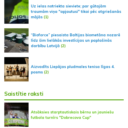
Uz ielas notriekta sieviete; par gūtajām
traumām viņa "apjautusi" tikai pēc atgriešanās
mājās
(1)
“Bioforce” piesaista Baltijas biometāna nozarē
līdz šim lielākās investīcijas un paplašinās
darbību Latvijā
(2)
Aizvadīts Liepājas pludmales tenisa līgas 4.
posms
(2)
Saistītie raksti
Atsāksies starptautiskais bērnu un jauniešu
futbola turnīrs "Dobrecova Cup"