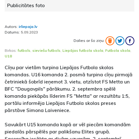
Publicitātes foto
Autors:
irliepaja.lv
Datums:
5.09.2023
Dalies ar šo ziņu:
Birkas:
futbols
,
sieviešu futbols
,
Liepājas futbola skola
,
Futbola skola
,
U18
Cīņu par vietām turpina Liepājas Futbola skolas
komandas. U16 komanda 2. posmā turpina cīņu pirmajā
četriniekā šobrīd ieņemot 3. vietu, atzīstot FS Metta un
BFC "Daugavpils" pārākumu. 2. septembra spēlē
komanda piekāpās līderim FS "Metta" ar rezultātu 1:5,
portālu informēja Liepājas Futbola skolas preses
pārstāve Simona Laiveniece.
Savukārt U15 komanda kopā ar vēl piecām komandām
piedalās pārspēlēs par palikšanu Elites grupā.
Sacensība iesākta ar divām uzvarām. 2. septembrī