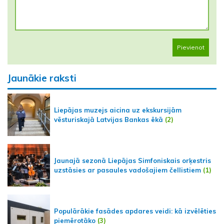
Pievienot
Jaunākie raksti
Liepājas muzejs aicina uz ekskursijām
vēsturiskajā Latvijas Bankas ēkā
(2)
Jaunajā sezonā Liepājas Simfoniskais orķestris
uzstāsies ar pasaules vadošajiem čellistiem
(1)
Populārākie fasādes apdares veidi: kā izvēlēties
piemērotāko
(3)