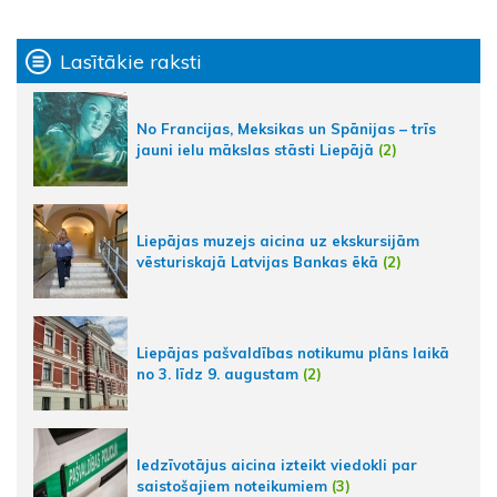
Lasītākie raksti
No Francijas, Meksikas un Spānijas – trīs
jauni ielu mākslas stāsti Liepājā
(2)
Liepājas muzejs aicina uz ekskursijām
vēsturiskajā Latvijas Bankas ēkā
(2)
Liepājas pašvaldības notikumu plāns laikā
no 3. līdz 9. augustam
(2)
Iedzīvotājus aicina izteikt viedokli par
saistošajiem noteikumiem
(3)