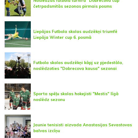
Noslēdzas futbola turnīra "Dobrecova cup"
četrpadsmitās sezonas pirmais posms
Liepājas Futbola skolas audzēkņi triumfē
Liepāja Winter cup 6. posmā
Futbola skolas audzēkņi kāpj uz pjedestāla,
noslēdzoties "Dobrecova kausa" sezonai
Sporta spēļu skolas hokejisti "Mestis" līgā
noslēdz sezonu
Jaunie tenisisti aizvada Anastasijas Sevastovas
balvas izcīņu