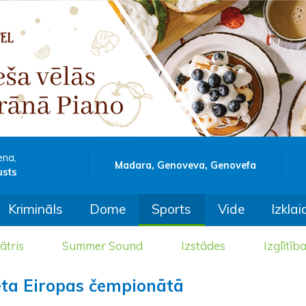
ena,
Madara, Genoveva, Genovefa
usts
Krimināls
Dome
Sports
Vide
Izklai
ātris
Summer Sound
Izstādes
Izglītīb
ieta Eiropas čempionātā