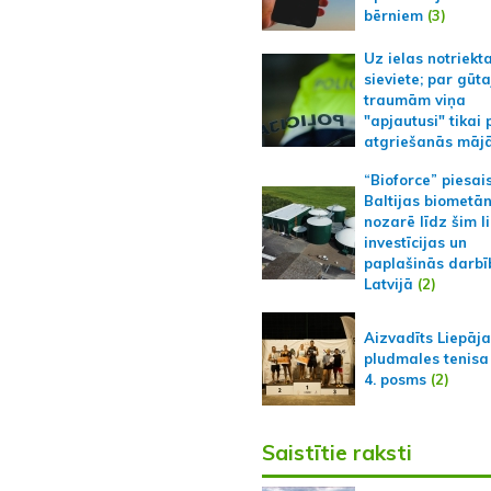
bērniem
(3)
Uz ielas notriekt
sieviete; par gūt
traumām viņa
"apjautusi" tikai 
atgriešanās māj
“Bioforce” piesai
Baltijas biometā
nozarē līdz šim l
investīcijas un
paplašinās darbī
Latvijā
(2)
Aizvadīts Liepāj
pludmales tenisa
4. posms
(2)
Saistītie raksti