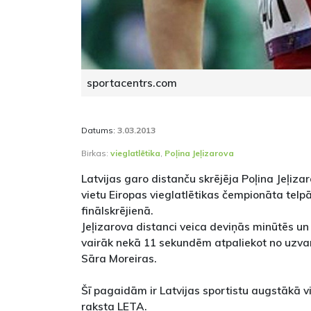
sportacentrs.com
Datums:
3.03.2013
Birkas:
vieglatlētika
,
Poļina Jeļizarova
Latvijas garo distanču skrējēja Poļina Jeļizar
vietu Eiropas vieglatlētikas čempionāta tel
finālskrējienā.
Jeļizarova distanci veica deviņās minūtēs u
vairāk nekā 11 sekundēm atpaliekot no uzvar
Sāra Moreiras.
Šī pagaidām ir Latvijas sportistu augstākā 
raksta LETA.