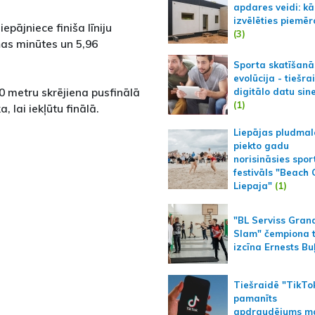
apdares veidi: kā
izvēlēties piemēr
epājniece finiša līniju
(3)
ņas minūtes un 5,96
Sporta skatīšanā
evolūcija - tiešra
0 metru skrējiena pusfinālā
digitālo datu sin
(1)
, lai iekļūtu finālā.
Liepājas pludmal
piekto gadu
norisināsies spor
festivāls "Beach
Liepaja"
(1)
"BL Serviss Gran
Slam" čempiona t
izcīna Ernests Bu
Tiešraidē "TikTo
pamanīts
apdraudējums m