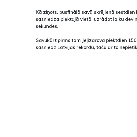
Kā ziņots, pusfinālā savā skrējienā sestdien li
sasniedza piektajā vietā, uzrādot laiku devi
sekundes.
Savukārt pirms tam Jeļizarova piektdien 150
sasniedz Latvijas rekordu, taču ar to nepietika