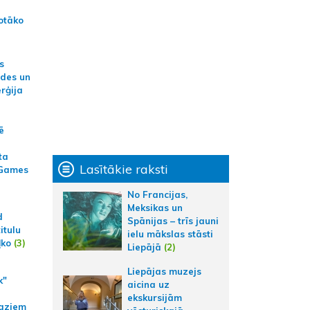
otāko
s
ides un
erģija
ē
ta
Lasītākie raksti
 Games
No Francijas,
Meksikas un
d
Spānijas – trīs jauni
itulu
ielu mākslas stāsti
ļko
(3)
Liepājā
(2)
Liepājas muzejs
k"
aicina uz
ekskursijām
aziem