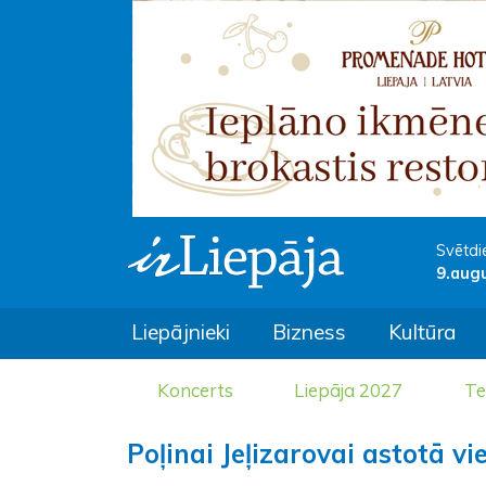
Svētdi
9.aug
Liepājnieki
Bizness
Kultūra
Koncerts
Liepāja 2027
Te
Poļinai Jeļizarovai astotā v