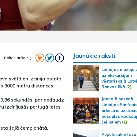
Jaunākie raksti
Dalies ar šo ziņu:
Liepājas muzejs 
uz ekskursijām
ova svētdien izcīnīja astoto
vēsturiskajā Latv
pās 3000 metru distances
Bankas ēkā
(2)
Jaunajā sezonā
n 9,86 sekundēs, par nedaudz
Liepājas Simfoni
u izcīnījušās portugālietes
orķestris uzstāsi
pasaules vadoša
čellistiem
(1)
vieta šajā čempionātā,
Populārākie fas