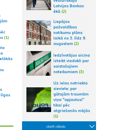
vēsturiskajā
Latvijas Bankas
ēkā
(2)
a
ajām
Liepājas
pašvaldības
pēc
notikumu plāns
ās
(1)
laikā no 3. līdz 9.
augustam
(2)
sta
na
Iedzīvotājus aicina
ielākās
izteikt viedokli par
saistošajiem
bu
noteikumiem
(3)
Uz ielas notriekta
sieviete; par
as
gūtajām traumām
 līgas
viņa "apjautusi"
tikai pēc
atgriešanās mājās
(1)
skatīt nākošo