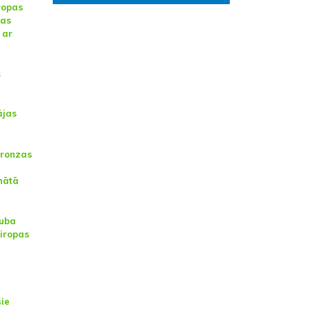
ropas
kas
 ar
s
ājas
bronzas
nātā
luba
Eiropas
šie