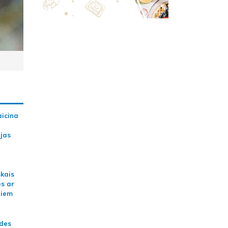
aicina
ijas
skais
es ar
jiem
ādes