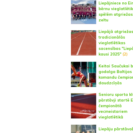
Liepājniece no Ei
bērnu vieglatlēti
spēlēm atgriežas
zeltu
Liepājā atgrieža
tradicionālās
vieglatlētikas
sacensības "Liep
kausi 2025"
(2)
Keitai Saučukai 
godalga Baltijas
komandu čempio
daudzcīņās
Senioru sporta k
pārstāvji startē 
čempionātā
vecmeistariem
vieglatlētikā
Liepāju pārstāvo