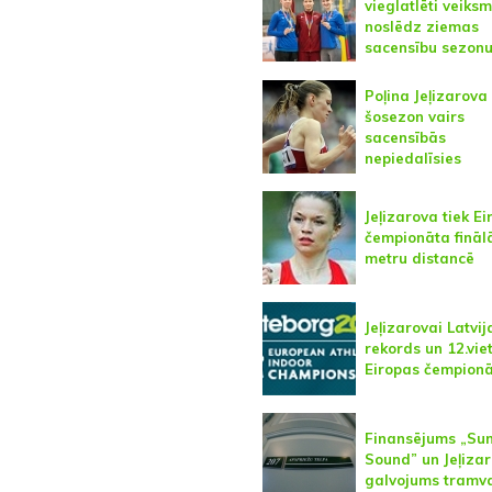
vieglatlēti veiksm
noslēdz ziemas
sacensību sezon
Poļina Jeļizarova
šosezon vairs
sacensībās
nepiedalīsies
Jeļizarova tiek E
čempionāta fināl
metru distancē
Jeļizarovai Latvij
rekords un 12.vie
Eiropas čempion
Finansējums „S
Sound” un Jeļizar
galvojums tramv