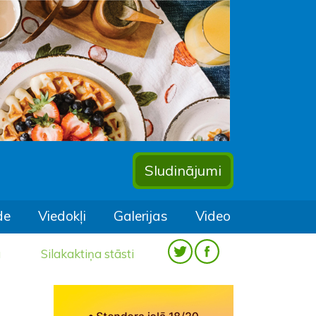
Sludinājumi
de
Viedokļi
Galerijas
Video
a
Silakaktiņa stāsti