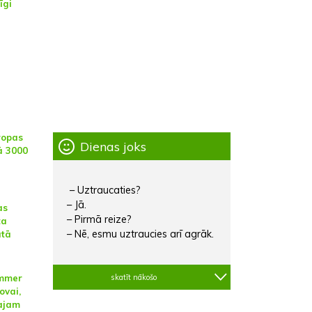
īgi
u
iropas
Dienas joks
ā 3000
– Uztraucaties?
– Jā.
as
– Pirmā reize?
ta
– Nē, esmu uztraucies arī agrāk.
ātā
skatīt nākošo
ummer
ovai,
ajam