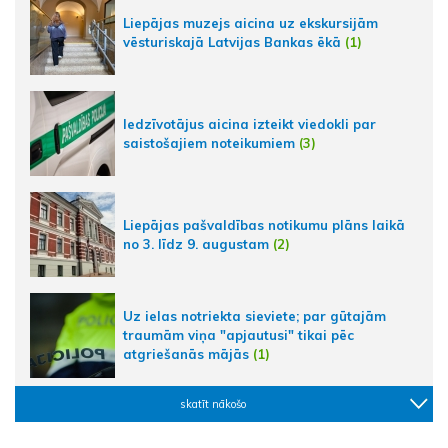
Liepājas muzejs aicina uz ekskursijām
vēsturiskajā Latvijas Bankas ēkā
(1)
Iedzīvotājus aicina izteikt viedokli par
saistošajiem noteikumiem
(3)
Liepājas pašvaldības notikumu plāns laikā
no 3. līdz 9. augustam
(2)
Uz ielas notriekta sieviete; par gūtajām
traumām viņa "apjautusi" tikai pēc
atgriešanās mājās
(1)
skatīt nākošo