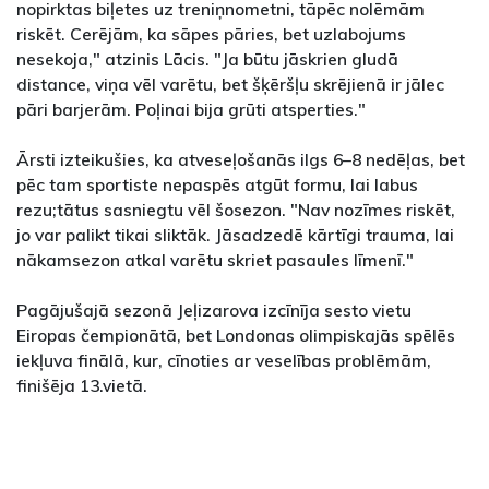
nopirktas biļetes uz treniņnometni, tāpēc nolēmām
riskēt. Cerējām, ka sāpes pāries, bet uzlabojums
nesekoja," atzinis Lācis. "Ja būtu jāskrien gludā
distance, viņa vēl varētu, bet šķēršļu skrējienā ir jālec
pāri barjerām. Poļinai bija grūti atsperties."
Ārsti izteikušies, ka atveseļošanās ilgs 6–8 nedēļas, bet
pēc tam sportiste nepaspēs atgūt formu, lai labus
rezu;tātus sasniegtu vēl šosezon. "Nav nozīmes riskēt,
jo var palikt tikai sliktāk. Jāsadzedē kārtīgi trauma, lai
nākamsezon atkal varētu skriet pasaules līmenī."
Pagājušajā sezonā Jeļizarova izcīnīja sesto vietu
Eiropas čempionātā, bet Londonas olimpiskajās spēlēs
iekļuva finālā, kur, cīnoties ar veselības problēmām,
finišēja 13.vietā.