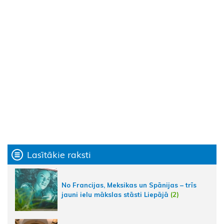
Lasītākie raksti
No Francijas, Meksikas un Spānijas – trīs
jauni ielu mākslas stāsti Liepājā
(2)