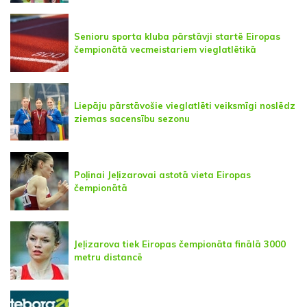
Senioru sporta kluba pārstāvji startē Eiropas
čempionātā vecmeistariem vieglatlētikā
Liepāju pārstāvošie vieglatlēti veiksmīgi noslēdz
ziemas sacensību sezonu
Poļinai Jeļizarovai astotā vieta Eiropas
čempionātā
Jeļizarova tiek Eiropas čempionāta finālā 3000
metru distancē