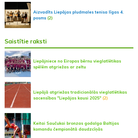
Aizvadīts Liepājas pludmales tenisa līgas 4.
posms
(2)
Saistītie raksti
Liepājniece no Eiropas bērnu vieglatlētikas
spēlēm atgriežas ar zeltu
Liepājā atgriežas tradicionālās vieglatlētikas
sacensības "Liepājas kausi 2025"
(2)
Keitai Saučukai bronzas godalga Baltijas
komandu čempionātā daudzcīņās