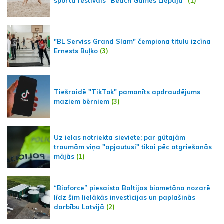
sporta festivāls "Beach Games Liepaja"
(1)
"BL Serviss Grand Slam" čempiona titulu izcīna
Ernests Buļko
(3)
Tiešraidē "TikTok" pamanīts apdraudējums
maziem bērniem
(3)
Uz ielas notriekta sieviete; par gūtajām
traumām viņa "apjautusi" tikai pēc atgriešanās
mājās
(1)
“Bioforce” piesaista Baltijas biometāna nozarē
līdz šim lielākās investīcijas un paplašinās
darbību Latvijā
(2)