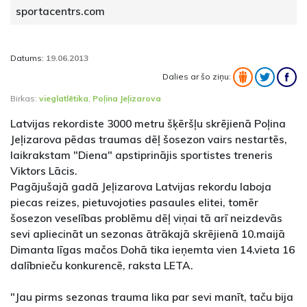
sportacentrs.com
Datums:
19.06.2013
Dalies ar šo ziņu:
Birkas:
vieglatlētika
,
Poļina Jeļizarova
Latvijas rekordiste 3000 metru šķēršļu skrējienā Poļina
Jeļizarova pēdas traumas dēļ šosezon vairs nestartēs,
laikrakstam "Diena" apstiprinājis sportistes treneris
Viktors Lācis.
Pagājušajā gadā Jeļizarova Latvijas rekordu laboja
piecas reizes, pietuvojoties pasaules elitei, tomēr
šosezon veselības problēmu dēļ viņai tā arī neizdevās
sevi apliecināt un sezonas ātrākajā skrējienā 10.maijā
Dimanta līgas mačos Dohā tika ieņemta vien 14.vieta 16
dalībnieču konkurencē, raksta LETA.
"Jau pirms sezonas trauma lika par sevi manīt, taču bija