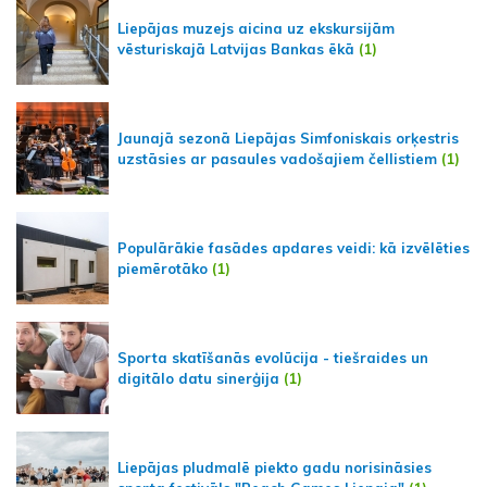
Liepājas muzejs aicina uz ekskursijām
vēsturiskajā Latvijas Bankas ēkā
(1)
Jaunajā sezonā Liepājas Simfoniskais orķestris
uzstāsies ar pasaules vadošajiem čellistiem
(1)
Populārākie fasādes apdares veidi: kā izvēlēties
piemērotāko
(1)
Sporta skatīšanās evolūcija - tiešraides un
digitālo datu sinerģija
(1)
Liepājas pludmalē piekto gadu norisināsies