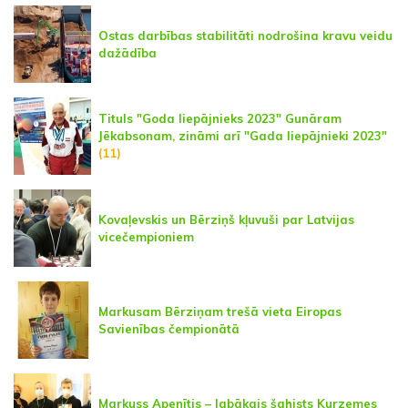
Ostas darbības stabilitāti nodrošina kravu veidu
dažādība
Tituls "Goda liepājnieks 2023" Gunāram
Jēkabsonam, zināmi arī "Gada liepājnieki 2023"
(11)
Kovaļevskis un Bērziņš kļuvuši par Latvijas
vicečempioniem
Markusam Bērziņam trešā vieta Eiropas
Savienības čempionātā
Markuss Apenītis – labākais šahists Kurzemes