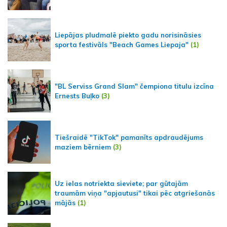
Liepājas pludmalē piekto gadu norisināsies
sporta festivāls "Beach Games Liepaja"
(1)
"BL Serviss Grand Slam" čempiona titulu izcīna
Ernests Buļko
(3)
Tiešraidē "TikTok" pamanīts apdraudējums
maziem bērniem
(3)
Uz ielas notriekta sieviete; par gūtajām
traumām viņa "apjautusi" tikai pēc atgriešanās
mājās
(1)