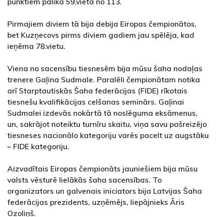
punktiem palika 59.vietā no 113.
Pirmajiem diviem tā bija debija Eiropas čempionātos,
bet Kuzņecovs pirms diviem gadiem jau spēlēja, kad
ieņēma 78.vietu.
Viena no sacensību tiesnesēm bija mūsu šaha nodaļas
trenere Gaļina Sudmale. Paralēli čempionātam notika
arī Starptautiskās Šaha federācijas (FIDE) rīkotais
tiesnešu kvalifikācijas celšanas seminārs. Gaļinai
Sudmalei izdevās nokārtā tā noslēguma eksāmenus,
un, sakrājot noteiktu turnīru skaitu, viņa savu pašreizējo
tiesneses nacionālo kategoriju varēs pacelt uz augstāku
– FIDE kategoriju.
Aizvadītais Eiropas čempionāts jauniešiem bija mūsu
valsts vēsturē lielākās šaha sacensības. To
organizators un galvenais iniciators bija Latvijas Šaha
federācijas prezidents, uzņēmējs, liepājnieks Āris
Ozoliņš.