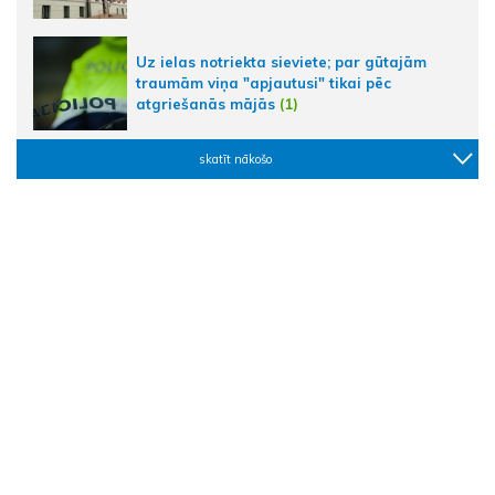
Uz ielas notriekta sieviete; par gūtajām
traumām viņa "apjautusi" tikai pēc
atgriešanās mājās
(1)
skatīt nākošo