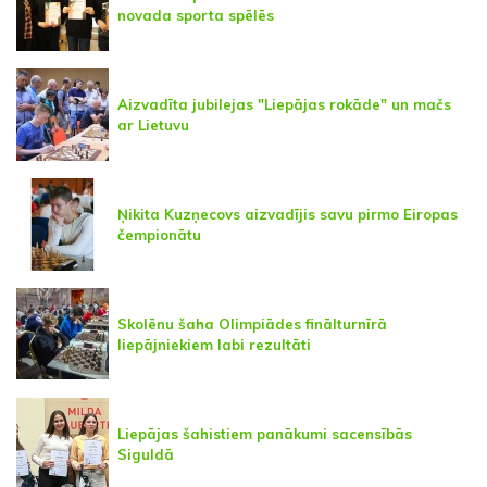
novada sporta spēlēs
Aizvadīta jubilejas "Liepājas rokāde" un mačs
ar Lietuvu
Ņikita Kuzņecovs aizvadījis savu pirmo Eiropas
čempionātu
Skolēnu šaha Olimpiādes finālturnīrā
liepājniekiem labi rezultāti
Liepājas šahistiem panākumi sacensībās
Siguldā