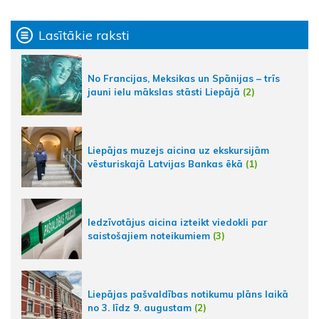
Lasītākie raksti
No Francijas, Meksikas un Spānijas – trīs
jauni ielu mākslas stāsti Liepājā
(2)
Liepājas muzejs aicina uz ekskursijām
vēsturiskajā Latvijas Bankas ēkā
(1)
Iedzīvotājus aicina izteikt viedokli par
saistošajiem noteikumiem
(3)
Liepājas pašvaldības notikumu plāns laikā
no 3. līdz 9. augustam
(2)