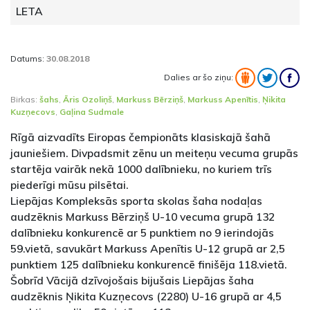
LETA
Datums:
30.08.2018
Dalies ar šo ziņu:
Birkas:
šahs
,
Āris Ozoliņš
,
Markuss Bērziņš
,
Markuss Apenītis
,
Ņikita
Kuzņecovs
,
Gaļina Sudmale
Rīgā aizvadīts Eiropas čempionāts klasiskajā šahā
jauniešiem. Divpadsmit zēnu un meiteņu vecuma grupās
startēja vairāk nekā 1000 dalībnieku, no kuriem trīs
piederīgi mūsu pilsētai.
Liepājas Kompleksās sporta skolas šaha nodaļas
audzēknis Markuss Bērziņš U-10 vecuma grupā 132
dalībnieku konkurencē ar 5 punktiem no 9 ierindojās
59.vietā, savukārt Markuss Apenītis U-12 grupā ar 2,5
punktiem 125 dalībnieku konkurencē finišēja 118.vietā.
Šobrīd Vācijā dzīvojošais bijušais Liepājas šaha
audzēknis Ņikita Kuzņecovs (2280) U-16 grupā ar 4,5