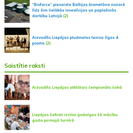
“Bioforce” piesaista Baltijas biometāna nozarē
līdz šim lielākās investīcijas un paplašinās
darbību Latvijā
(2)
Aizvadīts Liepājas pludmales tenisa līgas 4.
posms
(2)
Saistītie raksti
Aizvadīts Liepājas atklātais čempionāts šahā
Liepājas šahisti izcīna godalgas šā mācību
gada pirmajā turnīrā