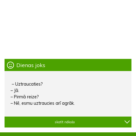
Dienas joks
– Uztraucaties?
– Jā.
– Pirmā reize?
– Nē, esmu uztraucies arī agrāk.
skatīt nākošo