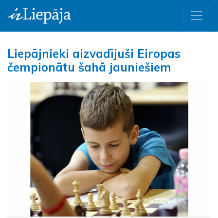
Liepājnieki aizvadījuši Eiropas
čempionātu šahā jauniešiem