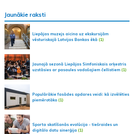
Jaunākie raksti
Liepājas muzejs aicina uz ekskursijām
vēsturiskajā Latvijas Bankas ēkā
(1)
Jaunajā sezonā Liepājas Simfoniskais orķestris
uzstāsies ar pasaules vadošajiem čellistiem
(1)
Populārākie fasādes apdares veidi: kā izvēlēties
piemērotāko
(1)
Sporta skatīšanās evolūcija - tiešraides un
digitālo datu sinerģija
(1)